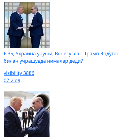
F-35, Украина уруши, Венесуэла... Трамп Эрдўған
билан учрашувда нималар деди?
visibility
3886
07 июл