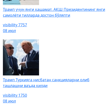
Трамп учун янги ҳашамат. АҚШ Президентининг янги
самолёти тилларда достон бўляпти
visibility
7757
08 июл
Трамп Туркияга нисбатан санкцияларни олиб
ташлашни ваъда қилди
visibility
1750
08 июл