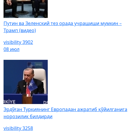
Путин ва Зеленский тез орада учрашиши мумкин –
Трамп (видео)
visibility
3902
08 июл
Эрдўған Туркиянинг Европадан ажратиб қўйилганига
норозилик билдирди
visibility
3258