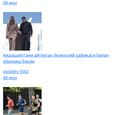
08 июл
Ажрашаётгани айтилган Зеленский рафиқаси билан
кўриниш берди
visibility
5002
08 июл