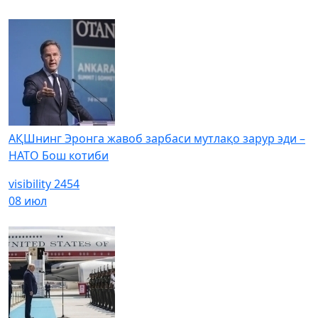
АҚШнинг Эронга жавоб зарбаси мутлақо зарур эди –
НАТО Бош котиби
visibility
2454
08 июл