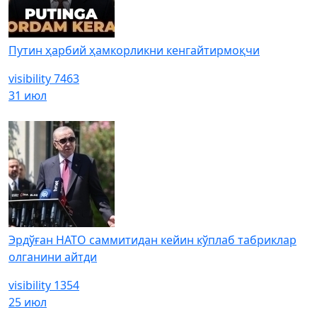
Путин ҳарбий ҳамкорликни кенгайтирмоқчи
visibility
7463
31 июл
Эрдўған НАТО саммитидан кейин кўплаб табриклар
олганини айтди
visibility
1354
25 июл