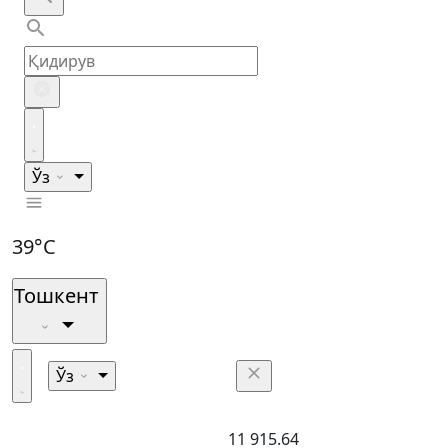
Ўз
39°C
Тошкент
Ўз
11 915.64