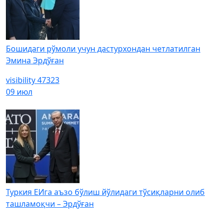
Бошидаги рўмоли учун дастурхондан четлатилган
Эмина Эрдўған
visibility
47323
09 июл
Туркия ЕИга аъзо бўлиш йўлидаги тўсиқларни олиб
ташламоқчи – Эрдўған