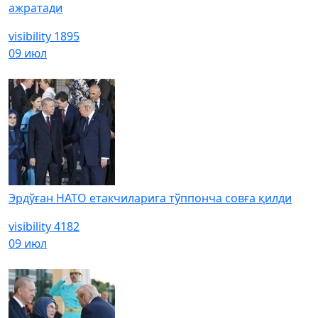
ажратади
visibility
1895
09 июл
Эрдўған НАТО етакчиларига тўппонча совға қилди
visibility
4182
09 июл