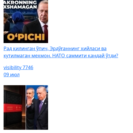
Рад қилинган ўпич, Эрдўғаннинг ҳийласи ва
кутилмаган меҳмон. НАТО саммити қандай ўтди?
visibility
7746
09 июл