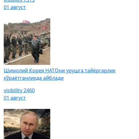
01 август
Шимолий Корея НАТОни урушга тайёргарлик
кўраётганликда айблади
visibility
2460
01 август