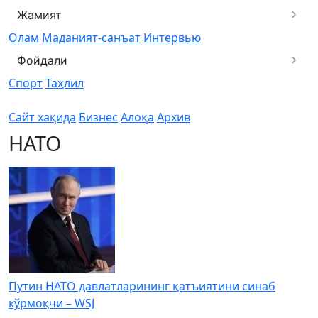
Жамият
Олам
Маданият-санъат
Интервью
Фойдали
Спорт
Таҳлил
Сайт хақида
Бизнес
Алоқа
Архив
НАТО
Путин НАТО давлатларининг қатъиятини синаб
кўрмоқчи – WSJ