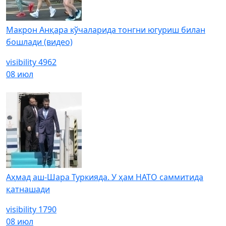
Макрон Анқара кўчаларида тонгни югуриш билан
бошлади (видео)
visibility
4962
08 июл
Аҳмад аш-Шара Туркияда. У ҳам НАТО саммитида
қатнашади
visibility
1790
08 июл