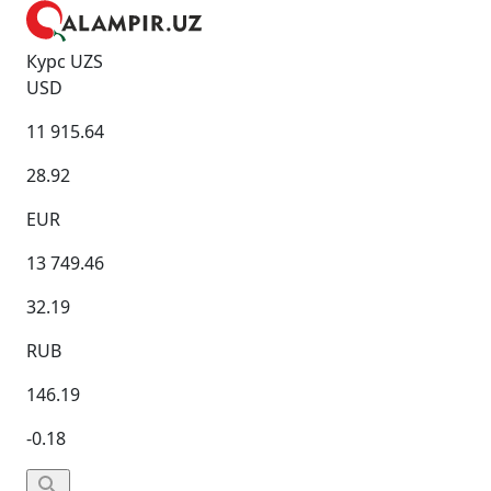
Курс UZS
USD
11 915.64
28.92
EUR
13 749.46
32.19
RUB
146.19
-0.18