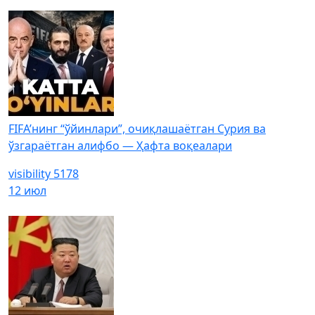
FIFA’нинг “ўйинлари”, очиқлашаётган Сурия ва
ўзгараётган алифбо — Ҳафта воқеалари
visibility
5178
12 июл