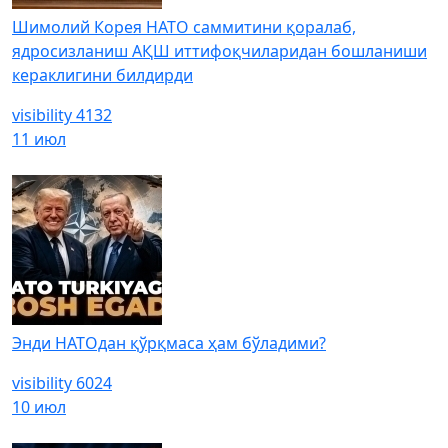
Шимолий Корея НАТО саммитини қоралаб,
ядросизланиш АҚШ иттифоқчиларидан бошланиши
кераклигини билдирди
visibility
4132
11 июл
Энди НАТОдан қўрқмаса ҳам бўладими?
visibility
6024
10 июл