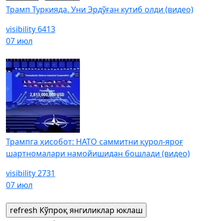
Трамп Туркияда. Уни Эрдўған кутиб олди (видео)
visibility
6413
07 июл
Трампга ҳисобот: НАТО саммитни қурол-яроғ
шартномалари намойишидан бошлади (видео)
visibility
2731
07 июл
refresh
Кўпроқ янгиликлар юклаш