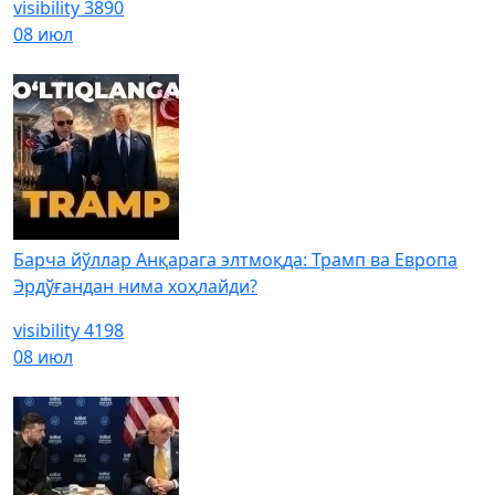
visibility
3890
08 июл
Барча йўллар Анқарага элтмоқда: Трамп ва Европа
Эрдўғандан нима хоҳлайди?
visibility
4198
08 июл