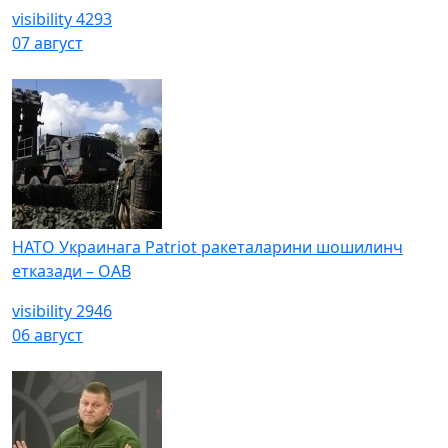
visibility
4293
07 август
НАТО Украинага Patriot ракеталарини шошилинч
етказади – ОАВ
visibility
2946
06 август