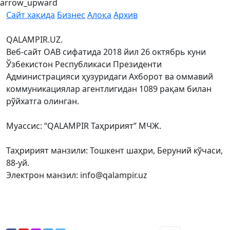
arrow_upward
Сайт хақида
Бизнес
Алоқа
Архив
QALAMPIR.UZ.
Веб-сайт ОАВ сифатида 2018 йил 26 октябрь куни
Ўзбекистон Республикаси Президенти
Администрацияси ҳузуридаги Ахборот ва оммавий
коммуникациялар агентлигидан 1089 рақам билан
рўйхатга олинган.
Муассис: “QALAMPIR Таҳририят” МЧЖ.
Таҳририят манзили: Тошкент шаҳри, Беруний кўчаси,
88-уй.
Электрон манзил: info@qalampir.uz