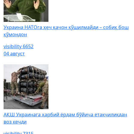
Украина НАТОга ҳеч қачон қўшилмайди – собиқ бош
қўмондон
visibility
6652
04 август
АҚШ Украинага ҳарбий ёрдам бўйича етакчиликдан
воз кечди
visibility
7315