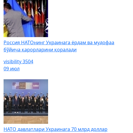
Россия НАТОнинг Украинага ёрдам ва мудофаа
бўйича қарорларини қоралади
visibility
3504
09 июл
НАТО давлатлари Украинага 70 млрд доллар