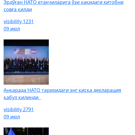
Эрдўған НАТО етакчиларига ўзи ҳақидаги китобни
совға қилди
visibility
1231
09 июл
Анқарада НАТО тарихидаги энг қисқа декларация
қабул қилинди
visibility
2791
09 июл