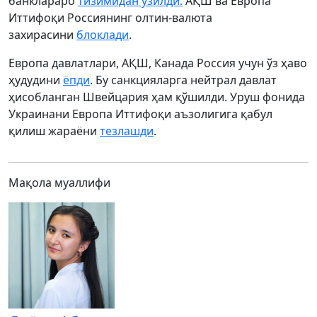
банклараро
тизимидан узилди.
АҚШ ва Европа
Иттифоқи Россиянинг олтин-валюта
захирасини
блоклади
.
Европа давлатлари, АҚШ, Канада Россия учун ўз ҳаво
ҳудудини
ёпди
. Бу санкцияларга нейтрал давлат
ҳисобланган Швейцария ҳам қўшилди. Уруш фонида
Украинани Европа Иттифоқи аъзолигига қабул
қилиш жараёни
тезлашди
.
Мақола муаллифи