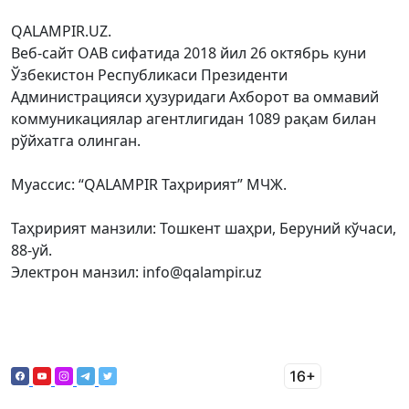
QALAMPIR.UZ.
Веб-сайт ОАВ сифатида 2018 йил 26 октябрь куни
Ўзбекистон Республикаси Президенти
Администрацияси ҳузуридаги Ахборот ва оммавий
коммуникациялар агентлигидан 1089 рақам билан
рўйхатга олинган.
Муассис: “QALAMPIR Таҳририят” МЧЖ.
Таҳририят манзили: Тошкент шаҳри, Беруний кўчаси,
88-уй.
Электрон манзил: info@qalampir.uz