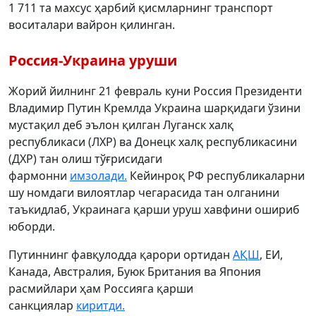
1 711 та махсус ҳарбий қисмларнинг транспорт
воситалари вайрон қилинган.
Россия-Украина уруши
Жорий йилнинг 21 февраль куни Россия Президенти
Владимир Путин Кремлда Украина шарқидаги ўзини
мустақил деб эълон қилган Луганск халқ
республикаси (ЛХР) ва Донецк халқ республикасини
(ДХР) тан олиш тўғрисидаги
фармонни
имзолади.
Кейинроқ РФ республикаларни
шу номдаги вилоятлар чегарасида тан олганини
таъкидлаб, Украинага қарши уруш хавфини ошириб
юборди.
Путиннинг фавқулодда қарори ортидан
АҚШ
, ЕИ,
Канада, Австралия, Буюк Британия ва Япония
расмийлари ҳам Россияга қарши
санкциялар
киритди.