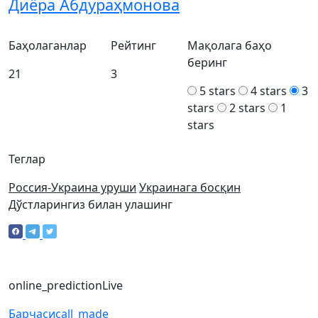
Диёра Абдураҳмoнова
Баҳолаганлар
Рейтинг
Мақолага баҳо
беринг
21
3
5 stars
4 stars
3
stars
2 stars
1
stars
Теглар
Россия-Украина уруши
Украинага босқин
Дўстларингиз билан улашинг
online_prediction
Live
Барчаси
call_made