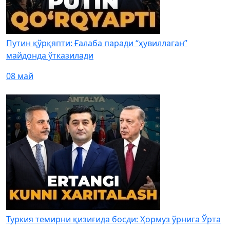
Путин қўрқяпти: Ғалаба паради “ҳувиллаган”
майдонда ўтказилади
08 май
Туркия темирни қизиғида босди: Ҳормуз ўрнига Ўрта