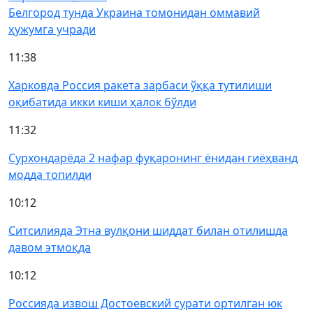
Белгород тунда Украина томонидан оммавий
ҳужумга учради
11:38
Харковда Россия ракета зарбаси ўққа тутилиши
оқибатида икки киши ҳалок бўлди
11:32
Сурхондарёда 2 нафар фуқаронинг ёнидан гиёҳванд
модда топилди
10:12
Ситсилияда Этна вулқони шиддат билан отилишда
давом этмоқда
10:12
Россияда извош Достоевский сурати ортилган юк