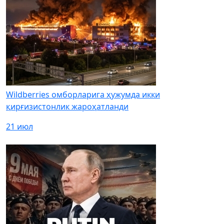
Wildberries омборларига ҳужумда икки
қирғизистонлик жароҳатланди
21 июл