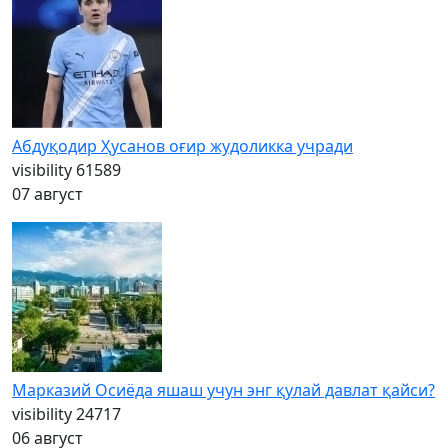
Абдуқодир Ҳусанов оғир жудоликка учради
visibility
61589
07 август
Марказий Осиёда яшаш учун энг қулай давлат қайси?
visibility
24717
06 август