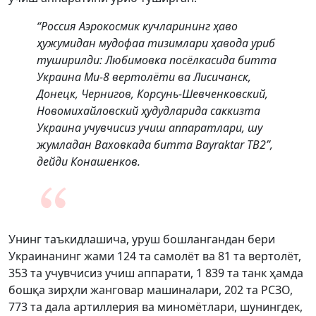
“Россия Аэрокосмик кучларининг ҳаво
ҳужумидан мудофаа тизимлари ҳавода уриб
туширилди: Любимовка посёлкасида битта
Украина Ми-8 вертолёти ва Лисичанск,
Донецк, Чернигов, Корсунь-Шевченковский,
Новомихайловский ҳудудларида саккизта
Украина учувчисиз учиш аппаратлари, шу
жумладан Ваховкада битта Bayraktar TB2”,
дейди Конашенков.
Унинг таъкидлашича, уруш бошлангандан бери
Украинанинг жами 124 та самолёт ва 81 та вертолёт,
353 та учувчисиз учиш аппарати, 1 839 та танк ҳамда
бошқа зирҳли жанговар машиналари, 202 та РСЗО,
773 та дала артиллерия ва миномётлари, шунингдек,