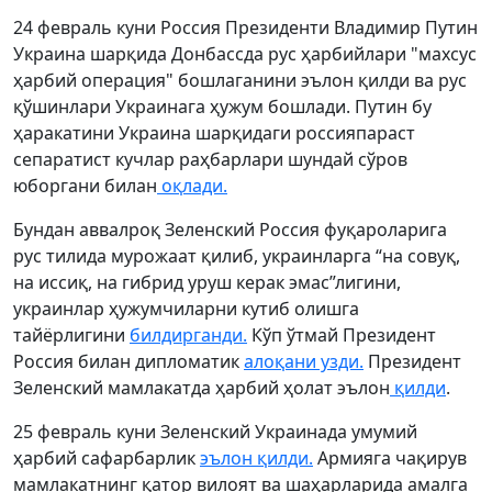
24 февраль куни Россия Президенти Владимир Путин
Украина шарқида Донбассда рус ҳарбийлари "махсус
ҳарбий операция" бошлаганини эълон қилди ва рус
қўшинлари Украинага ҳужум бошлади. Путин бу
ҳаракатини Украина шарқидаги россияпараст
сепаратист кучлар раҳбарлари шундай сўров
юборгани билан
оқлади.
Бундан аввалроқ Зеленский Россия фуқароларига
рус тилида мурожаат қилиб, украинларга “на совуқ,
на иссиқ, на гибрид уруш керак эмас”лигини,
украинлар ҳужумчиларни кутиб олишга
тайёрлигини
билдирганди.
Кўп ўтмай Президент
Россия билан дипломатик
алоқани узди.
Президент
Зеленский мамлакатда ҳарбий ҳолат эълон
қилди
.
25 февраль куни Зеленский Украинада умумий
ҳарбий сафарбарлик
эълон қилди.
Армияга чақирув
мамлакатнинг қатор вилоят ва шаҳарларида амалга