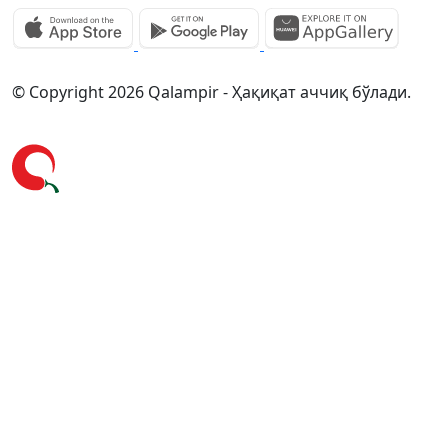
© Copyright 2026 Qalampir - Ҳақиқат аччиқ бўлади.