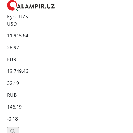
Курс UZS
USD
11 915.64
28.92
EUR
13 749.46
32.19
RUB
146.19
-0.18