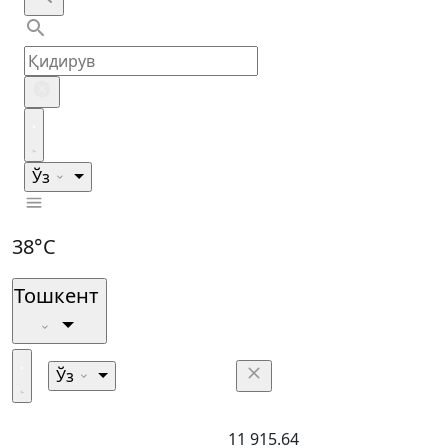
Ўз
38°C
Тошкент
Ўз
11 915.64