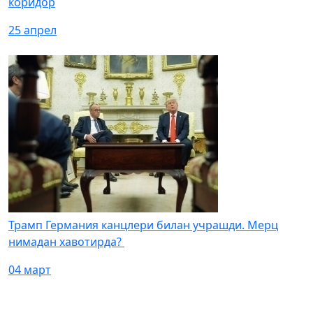
коридор
25 апрел
Трамп Германия канцлери билан учрашди. Мерц
нимадан хавотирда?
04 март