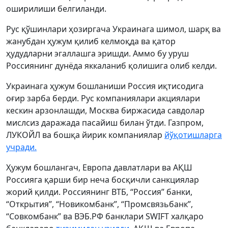
оширилиши белгиланди.
Рус қўшинлари ҳозиргача Украинага шимол, шарқ ва
жанубдан ҳужум қилиб келмоқда ва қатор
ҳудудларни эгаллашга эришди. Аммо бу уруш
Россиянинг дунёда яккаланиб қолишига олиб келди.
Украинага ҳужум бошланиши Россия иқтисодига
оғир зарба берди. Рус компаниялари акциялари
кескин арзонлашди, Москва биржасида савдолар
мислсиз даражада пасайиш билан ўтди. Газпром,
ЛУКОЙЛ ва бошқа йирик компаниялар
йўқотишларга
учради.
Ҳужум бошлангач, Европа давлатлари ва АҚШ
Россияга қарши бир неча босқичли санкциялар
жорий қилди. Россиянинг ВТБ, “Россия” банки,
“Открытия”, “Новикомбанк”, “Промсвязьбанк”,
“Совкомбанк” ва ВЭБ.РФ банклари SWIFT халқаро