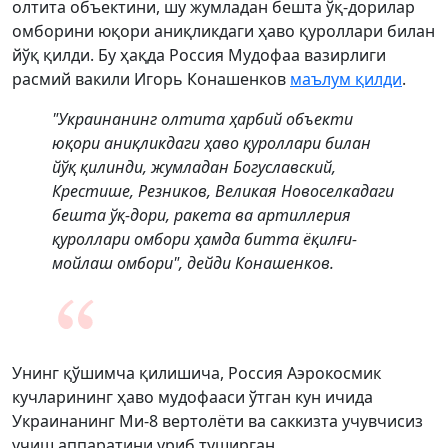
олтита объектини, шу жумладан бешта ўқ-дорилар
омборини юқори аниқликдаги ҳаво қуроллари билан
йўқ қилди. Бу ҳақда Россия Мудофаа вазирлиги
расмий вакили Игорь Конашенков
маълум қилди
.
"Украинанинг олтита ҳарбий объекти
юқори аниқликдаги ҳаво қуроллари билан
йўқ қилинди, жумладан Богуславский,
Крестише, Резников, Великая Новоселкадаги
бешта ўқ-дори, ракета ва артиллерия
қуроллари омбори ҳамда битта ёқилғи-
мойлаш омбори", дейди Конашенков.
Унинг қўшимча қилишича, Россия Аэрокосмик
кучларининг ҳаво мудофааси ўтган кун ичида
Украинанинг Ми-8 вертолёти ва саккизта учувчисиз
учиш аппаратини уриб туширган.