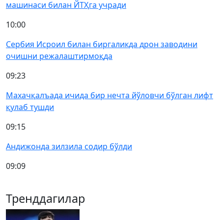
машинаси билан ЙТҲга учради
10:00
Сербия Исроил билан биргаликда дрон заводини
очишни режалаштирмоқда
09:23
Махачқалъада ичида бир нечта йўловчи бўлган лифт
қулаб тушди
09:15
Андижонда зилзила содир бўлди
09:09
Тренддагилар