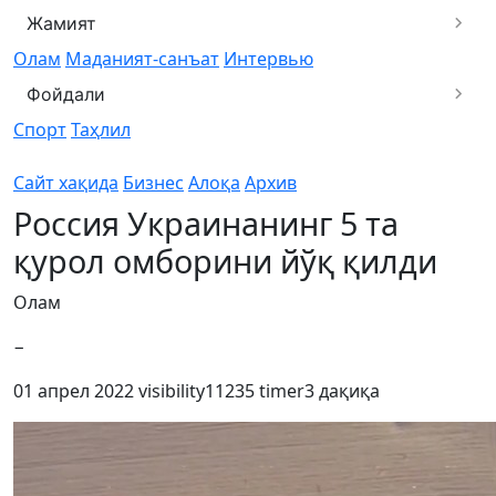
Жамият
Олам
Маданият-санъат
Интервью
Фойдали
Спорт
Таҳлил
Сайт хақида
Бизнес
Алоқа
Архив
Россия Украинанинг 5 та
қурол омборини йўқ қилди
Олам
−
01 апрел 2022
visibility
11235
timer
3 дақиқа