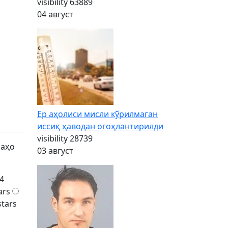
visibility
63889
04 август
Ер аҳолиси мисли кўрилмаган
иссиқ ҳаводан огоҳлантирилди
visibility
28739
баҳо
03 август
4
ars
stars