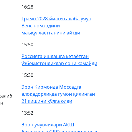
16:28
Трамп 2028-йилги ғалаба учун
Венс номзодини
маъқуллаётганини айтди
15:50
Россияга ишлашга кетаётган
ўзбекистонликлар сони камайди
15:30
Эрон Кирмонда Моссадга
алоқадорликда гумон қилинган
қалиб,
21 кишини қўлга олди
ан
13:52
Эрон учувчилари АҚШ
базаларига GPS’сиз ҳужум қилди