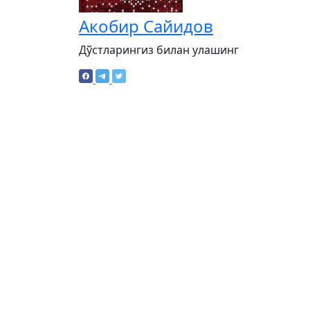
Акобир Сайидов
Дўстларингиз билан улашинг