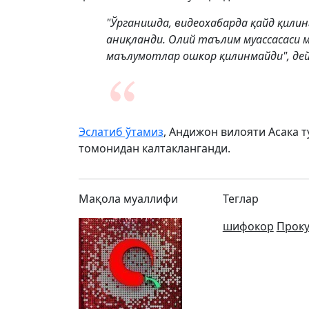
"Ўрганишда, видеохабарда қайд қилин
аниқланди. Олий таълим муассасаси 
маълумотлар ошкор қилинмайди", дей
Эслатиб ўтамиз
, Андижон вилояти Асака 
томонидан калтакланганди.
Мақола муаллифи
Теглар
шифокор
Проку