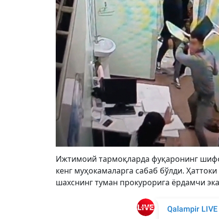
Ижтимоий тармоқларда фуқаронинг шифоко
кенг муҳокамаларга сабаб бўлди. Ҳаттоки
шахснинг туман прокурорига ёрдамчи эка