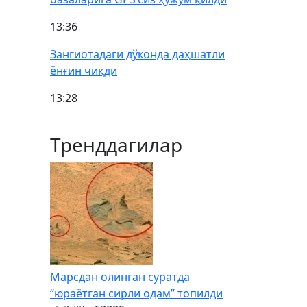
13:36
Зангиотадаги дўконда даҳшатли
ёнғин чиқди
13:28
Тренддагилар
Марсдан олинган суратда
“юраётган сирли одам” топилди