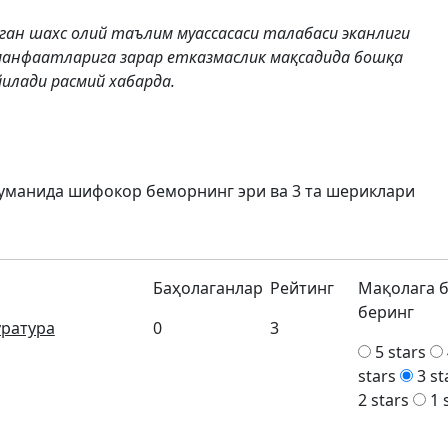
ган шахс олий таълим муассасаси талабаси эканлиги
манфаатларига зарар етказмаслик мақсадида бошқа
илади расмий хабарда.
туманида шифокор беморнинг эри ва 3 та шериклари
Баҳолаганлар
Рейтинг
Мақолага 
беринг
ратура
0
3
5 stars
stars
3 st
2 stars
1 