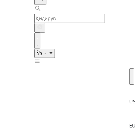
Ўз
U
E