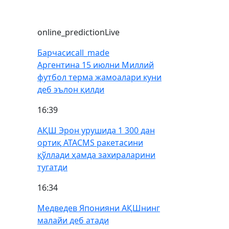
online_prediction
Live
Барчаси
call_made
Аргентина 15 июлни Миллий
футбол терма жамоалари куни
деб эълон қилди
16:39
АҚШ Эрон урушида 1 300 дан
ортиқ ATACMS ракетасини
қўллади ҳамда захираларини
тугатди
16:34
Медведев Японияни АҚШнинг
малайи деб атади