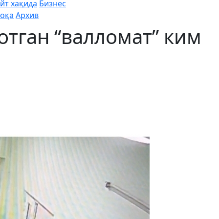
йт хақида
Бизнес
оқа
Архив
отган “валломат” ким