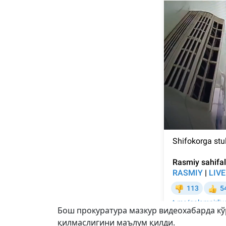
Бош прокуратура мазкур видеохабарда кў
қилмаслигини маълум қилди.