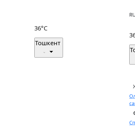
R
36°C
3
Тошкент
Т
О
са
С