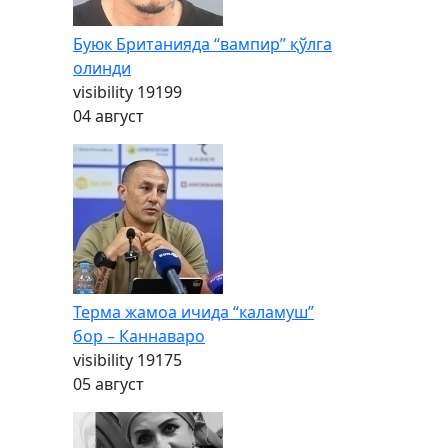
Буюк Британияда “вампир” қўлга
олинди
visibility
19199
04 август
Терма жамоа ичида “каламуш”
бор – Каннаваро
visibility
19175
05 август