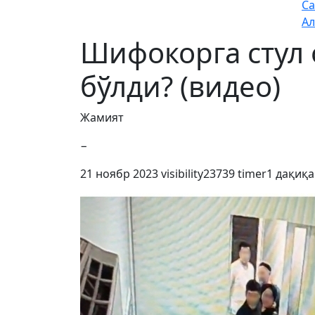
Са
Ал
Шифокорга стул 
бўлди? (видео)
Жамият
−
21 ноябр 2023
visibility
23739
timer
1 дақиқа