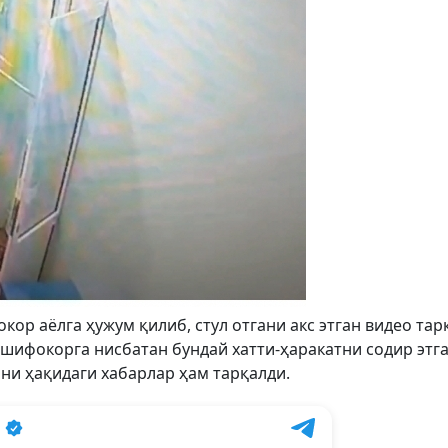
р аёлга ҳужум қилиб, стул отгани акс этган видео тар
 шифокорга нисбатан бундай хатти-ҳаракатни содир этг
ни ҳақидаги хабарлар ҳам тарқалди.