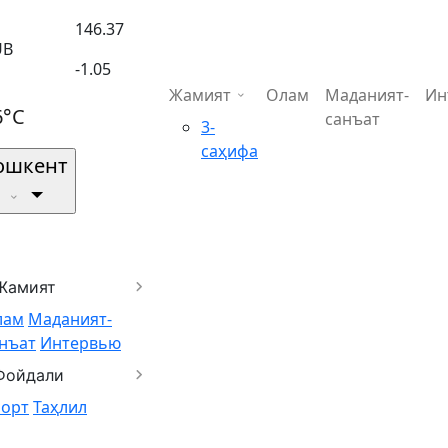
146.37
UB
-1.05
Жамият
Олам
Маданият-
Ин
6°C
санъат
3-
саҳифа
ошкент
Жамият
лам
Маданият-
нъат
Интервью
Фойдали
порт
Таҳлил