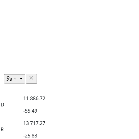
Ўз
11 886.72
SD
-55.49
13 717.27
UR
-25.83