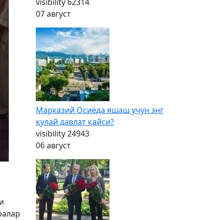
visibility
62314
07 август
Марказий Осиёда яшаш учун энг
қулай давлат қайси?
visibility
24943
06 август
и
ралар