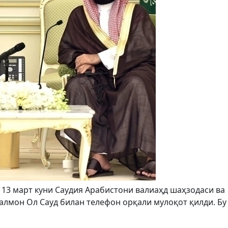
 13 март куни Саудия Арабистони валиаҳд шаҳзодаси ва
лмон Ол Сауд билан телефон орқали мулоқот қилди. Бу