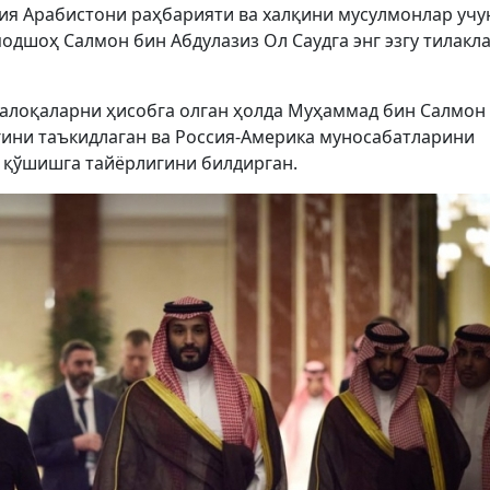
ия Арабистони раҳбарияти ва халқини мусулмонлар учу
подшоҳ Салмон бин Абдулазиз Ол Саудга энг эзгу тилакл
алоқаларни ҳисобга олган ҳолда Муҳаммад бин Салмон
ини таъкидлаган ва Россия-Америка муносабатларини
 қўшишга тайёрлигини билдирган.