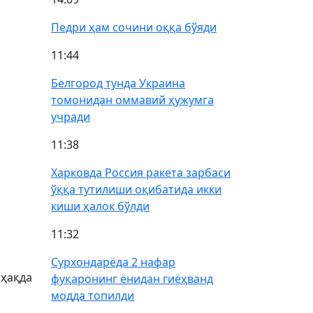
Педри ҳам сочини оққа бўяди
11:44
Белгород тунда Украина
томонидан оммавий ҳужумга
учради
11:38
Харковда Россия ракета зарбаси
ўққа тутилиши оқибатида икки
киши ҳалок бўлди
11:32
Сурхондарёда 2 нафар
 ҳақда
фуқаронинг ёнидан гиёҳванд
модда топилди