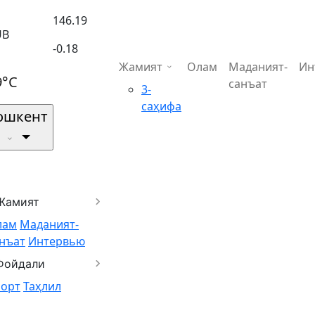
146.19
UB
-0.18
Жамият
Олам
Маданият-
Ин
9°C
санъат
3-
саҳифа
ошкент
Жамият
лам
Маданият-
нъат
Интервью
Фойдали
порт
Таҳлил