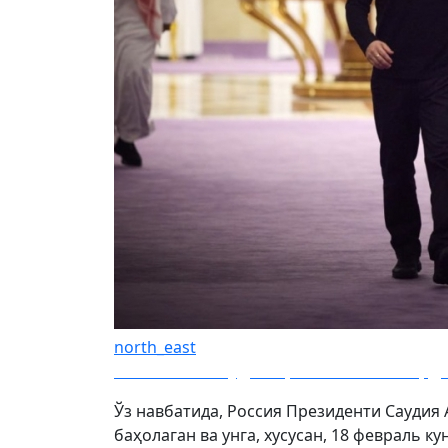
north_east
Зеленский Саудия Арабистонига борди
Ўз навбатида, Россия Президенти Саудия
баҳолаган ва унга, хусусан, 18 февраль 