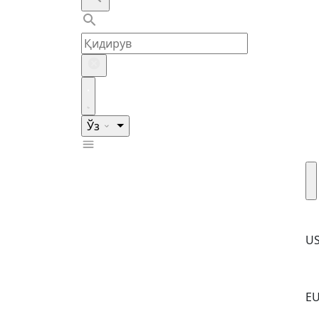
Ўз
U
E