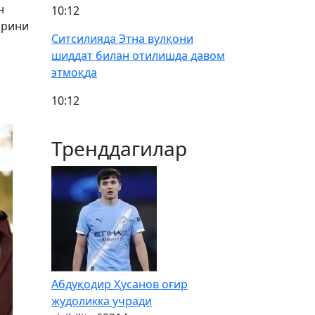
н
10:12
арини
Ситсилияда Этна вулқони
шиддат билан отилишда давом
этмоқда
10:12
Тренддагилар
Абдуқодир Ҳусанов оғир
жудоликка учради