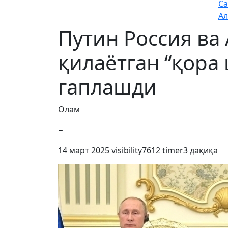
Са
Ал
Путин Россия ва
қилаётган “қора
гаплашди
Олам
−
14 март 2025
visibility
7612
timer
3 дақиқа