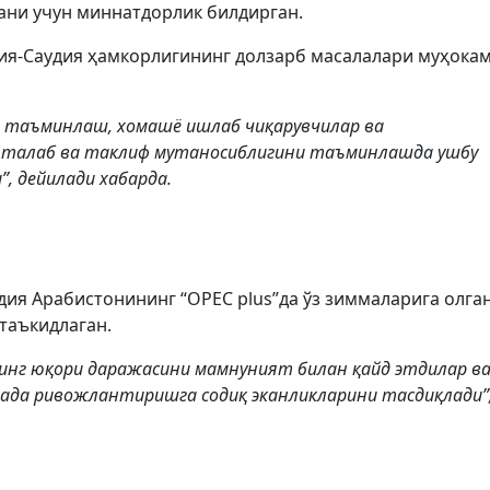
ани учун миннатдорлик билдирган.
сия-Саудия ҳамкорлигининг долзарб масалалари муҳока
и таъминлаш, хомашё ишлаб чиқарувчилар ва
 талаб ва таклиф мутаносиблигини таъминлашда ушбу
, дейилади хабарда.
дия Арабистонининг “OPEC plus”да ўз зиммаларига олга
таъкидлаган.
нинг юқори даражасини мамнуният билан қайд этдилар в
нада ривожлантиришга содиқ эканликларини тасдиқлади”