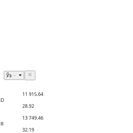
Ўз
11 915.64
SD
28.92
13 749.46
UR
32.19