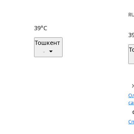
R
39°C
3
Тошкент
Т
О
са
С