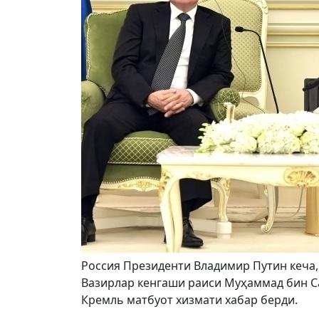
Россия Президенти Владимир Путин кеча,
Вазирлар кенгаши раиси Муҳаммад бин Са
Кремль матбуот хизмати хабар берди.