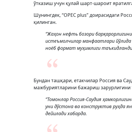
ўтказиш учун қулай шарт-шароит яратилг
Шунингдек, “OPEC plus” доирасидаги Рос
қилинган.
“Жаҳон нефть бозори барқарорлигин
истеъмолчилар манфаатлари йўлида
ноёб формат муҳимлиги таъкидланди”
Бундан ташқари, етакчилар Россия ва Сау
мажбуриятларини бажариш зарурлигини 
“Томонлар Россия-Саудия ҳамкорлиги
уни дўстона ва конструктив руҳда я
дейилади хабарда.