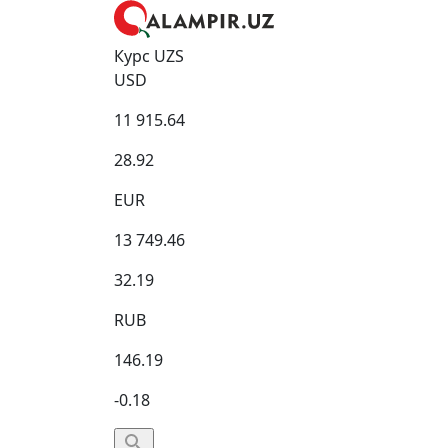
Курс UZS
USD
11 915.64
28.92
EUR
13 749.46
32.19
RUB
146.19
-0.18