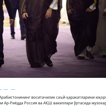
 (видео)
 Арабистонининг воситачилик саъй-ҳаракатларини юқор
куни Ар-Риёдда Россия ва АҚШ вакиллари ўртасида музока