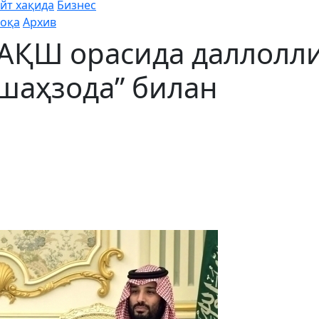
йт хақида
Бизнес
оқа
Архив
 АҚШ орасида даллолл
 шаҳзода” билан