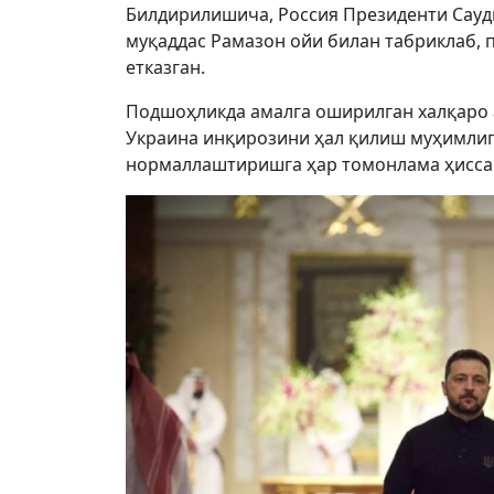
Билдирилишича, Россия Президенти Сауд
муқаддас Рамазон ойи билан табриклаб, 
етказган.
Подшоҳликда амалга оширилган халқаро 
Украина инқирозини ҳал қилиш муҳимлиг
нормаллаштиришга ҳар томонлама ҳисса