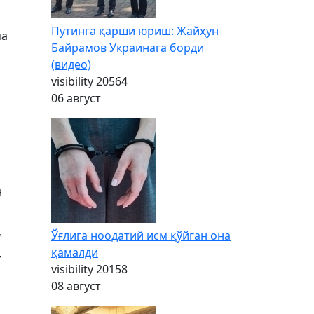
Путинга қарши юриш: Жайҳун
ма
Байрамов Украинага борди
(видео)
visibility
20564
06 август
н
Ўғлига ноодатий исм қўйган она
а
қамалди
,
visibility
20158
08 август