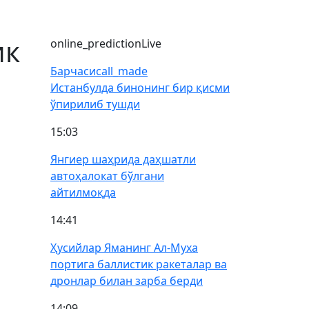
ик
online_prediction
Live
Барчаси
call_made
Истанбулда бинонинг бир қисми
ўпирилиб тушди
15:03
Янгиер шаҳрида даҳшатли
автоҳалокат бўлгани
айтилмоқда
14:41
Ҳусийлар Яманинг Ал-Муха
портига баллистик ракеталар ва
дронлар билан зарба берди
14:09