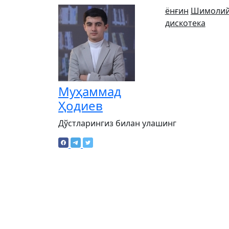
ёнғин
Шимолий
дискотека
Муҳаммад
Ҳодиев
Дўстларингиз билан улашинг