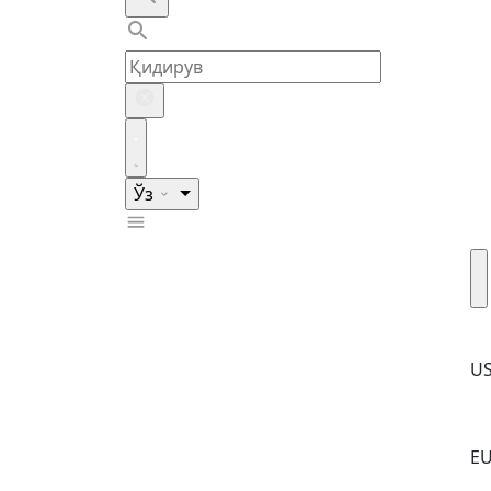
Ўз
U
E