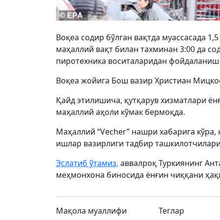
Воқеа содир бўлган вақтда муассасада 1,5
маҳаллий вақт билан тахминан 3:00 да сод
пиротехника воситаларидан фойдаланиш 
Воқеа жойига Бош вазир Христиан Мицкос
Қайд этилишича, қутқарув хизматлари ён
маҳаллий аҳоли кўмак бермоқда.
Маҳаллий “Vecher” нашри хабарига кўра, к
ишлар вазирлиги тадбир ташкилотчилари
Эслатиб ўтамиз,
аввалроқ Туркиянинг Ант
меҳмонхона биносида ёнғин чиққани ҳақ
Мақола муаллифи
Теглар