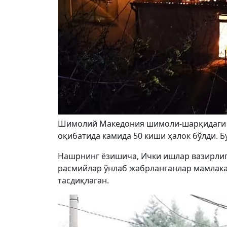
Шимолий Македония шимоли-шарқидаги К
оқибатида камида 50 киши ҳалок бўлди. Б
Нашрнинг ёзишича, Ички ишлар вазирлиг
расмийлар ўнлаб жабрланганлар мамлака
тасдиқлаган.