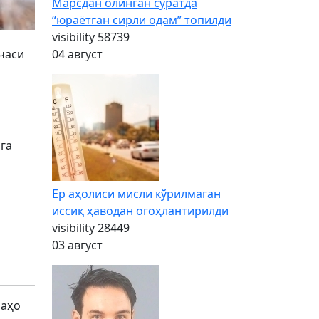
Марсдан олинган суратда
“юраётган сирли одам” топилди
visibility
58739
04 август
ечаси
га
Ер аҳолиси мисли кўрилмаган
иссиқ ҳаводан огоҳлантирилди
visibility
28449
03 август
баҳо