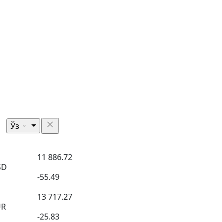
Ўз
11 886.72
SD
-55.49
13 717.27
UR
-25.83