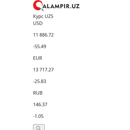
Курс UZS
USD
11 886.72
-55.49
EUR
13 717.27
-25.83
RUB
146.37
-1.05