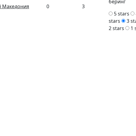
беринг
 Македония
0
3
5 stars
stars
3 st
2 stars
1 