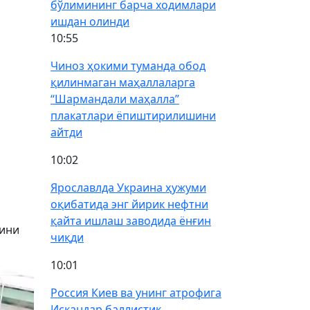
бўлимининг барча ходимлари
ишдан олинди
10:55
Чиноз ҳокими туманда обод
қилинмаган маҳаллаларга
“Шармандали маҳалла”
плакатлари ёпиштирилишини
айтди
10:02
Ярославлда Украина ҳужуми
оқибатида энг йирик нефтни
қайта ишлаш заводида ёнғин
нини
чиқди
10:01
Россия Киев ва унинг атрофига
Искандар баллистик