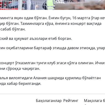
 мингга яқин одам бўлган. Ёнғин бугун, 16 мартга ўтар к
ир бўлган. Тахминларга кўра, ёнғинга концерт вақтида
сабаб бўлган.
кий ва ҳукумат аъзолари етиб борган.
ғин оқибатларини бартараф этишда давом этмоқда, улар
онцерт ўтказилган тунги клуб эгаси қўлга олинган. Ички
ни сўроққа чақирган.
алья вилоятидаги Алания шаҳрида қурилиш бўлаётган
ида хабар берилганди.
Баҳолаганлар
Рейтинг
Мақолага 