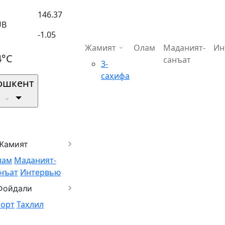
146.37
UB
-1.05
Жамият
Олам
Маданият-
Ин
4°C
санъат
3-
саҳифа
ошкент
Жамият
лам
Маданият-
нъат
Интервью
Фойдали
порт
Таҳлил