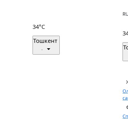
R
34°C
3
Тошкент
Т
О
са
С