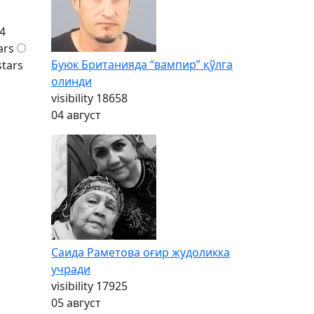
4
ars
Буюк Британияда “вампир” қўлга
stars
олинди
visibility
18658
04 август
Саида Раметова оғир жудоликка
учради
visibility
17925
05 август