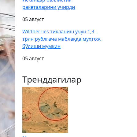
ракеталарини учирди
05 август
Wildberries тикланиш учун 1,3
трлн рублгача маблаққа муҳтож
бўлиши мумкин
05 август
Тренддагилар