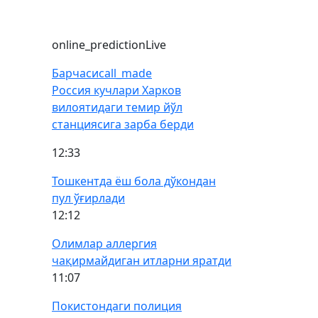
online_prediction
Live
Барчаси
call_made
Россия кучлари Харков
вилоятидаги темир йўл
станциясига зарба берди
12:33
Тошкентда ёш бола дўкондан
пул ўғирлади
12:12
Олимлар аллергия
чақирмайдиган итларни яратди
11:07
Покистондаги полиция