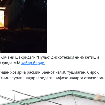
очани шаҳридаги “Пульс” дискотекаси ёниб кетиши
у ҳақда MIA
хабар берди.
идан ҳозирча расмий баёнот келиб тушмаган, бироқ
тнинг турли шаҳарларидаги шифохоналарга етказилга