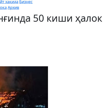
йт хақида
Бизнес
оқа
Архив
нғинда 50 киши ҳалок