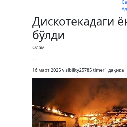
Са
Ал
Дискотекадаги ё
бўлди
Олам
−
16 март 2025
visibility
25785
timer
1 дақиқа