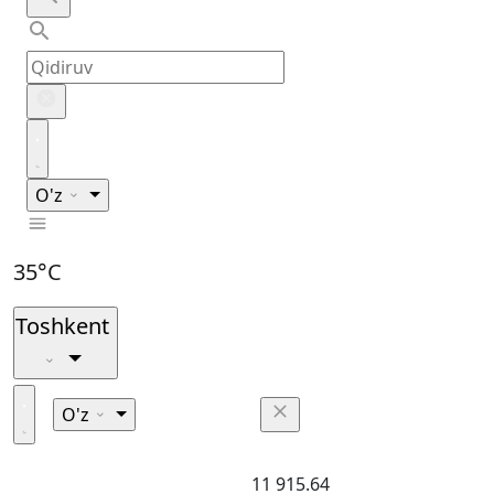
O'z
35°C
Toshkent
O'z
11 915.64