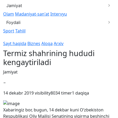
Jamiyat
Olam
Madaniyat-san'at
Intervyu
Foydali
Sport
Tahlil
Sayt haqida
Biznes
Aloqa
Arxiv
Termiz shahrining hududi
kengaytiriladi
Jamiyat
−
14 dekabr 2019
visibility
8034
timer
1 daqiqa
Xabaringiz bor, bugun, 14 dekbar kuni O‘zbekiston
Respublikasi Oliy Majlisi Senatining yigirma beshinchi