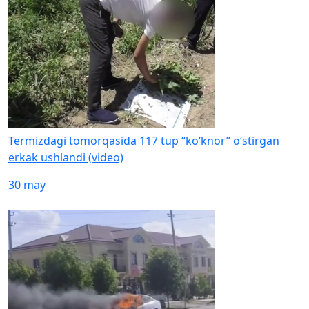
Termizdagi tomorqasida 117 tup “ko‘knor” o‘stirgan
erkak ushlandi (video)
30 may