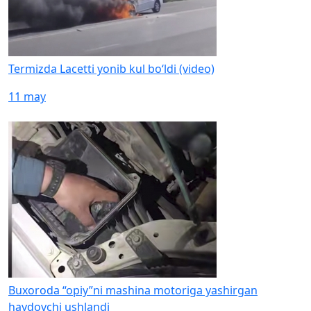
Termizda Lacetti yonib kul bo‘ldi (video)
11 may
Buxoroda “opiy”ni mashina motoriga yashirgan
haydovchi ushlandi