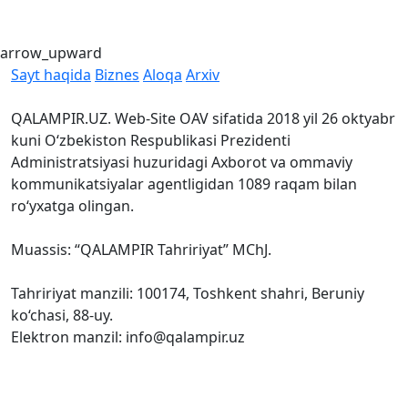
arrow_upward
Sayt haqida
Biznes
Aloqa
Arxiv
QALAMPIR.UZ. Web-Site OAV sifatida 2018 yil 26 oktyabr
kuni O‘zbekiston Respublikasi Prezidenti
Administratsiyasi huzuridagi Axborot va ommaviy
kommunikatsiyalar agentligidan 1089 raqam bilan
ro‘yxatga olingan.
Muassis: “QALAMPIR Tahririyat” MChJ.
Tahririyat manzili: 100174, Toshkent shahri, Beruniy
ko‘chasi, 88-uy.
Elektron manzil: info@qalampir.uz