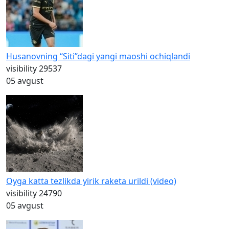
Husanovning “Siti”dagi yangi maoshi ochiqlandi
visibility
29537
05 avgust
Oyga katta tezlikda yirik raketa urildi (video)
visibility
24790
05 avgust