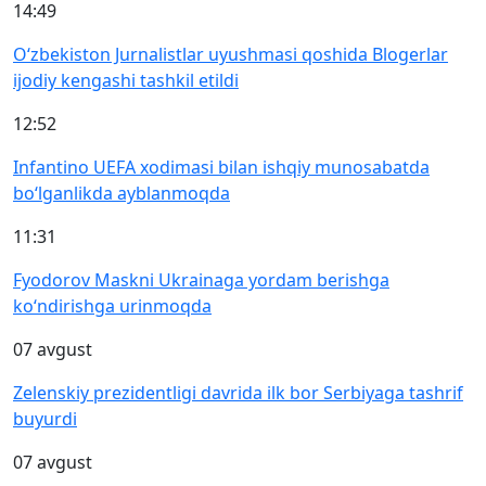
14:49
O‘zbekiston Jurnalistlar uyushmasi qoshida Blogerlar
ijodiy kengashi tashkil etildi
12:52
Infantino UEFA xodimasi bilan ishqiy munosabatda
bo‘lganlikda ayblanmoqda
11:31
Fyodorov Maskni Ukrainaga yordam berishga
ko‘ndirishga urinmoqda
07 avgust
Zelenskiy prezidentligi davrida ilk bor Serbiyaga tashrif
buyurdi
07 avgust