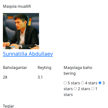
Maqola muallifi
Sunnatilla Abdullaev
Baholaganlar
Reyting
Maqolaga baho
bering
28
3.1
5 stars
4 stars
3
stars
2 stars
1
stars
Teglar