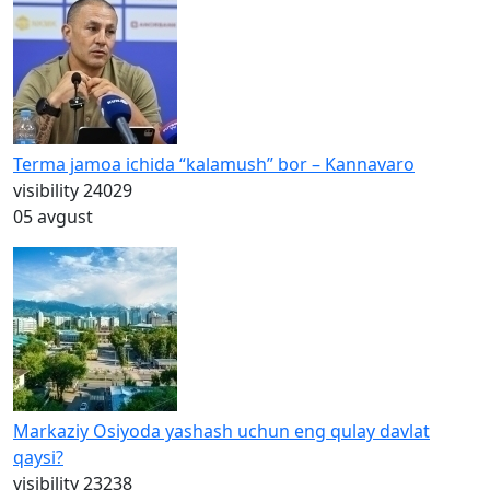
Terma jamoa ichida “kalamush” bor – Kannavaro
visibility
24029
05 avgust
Markaziy Osiyoda yashash uchun eng qulay davlat
qaysi?
visibility
23238