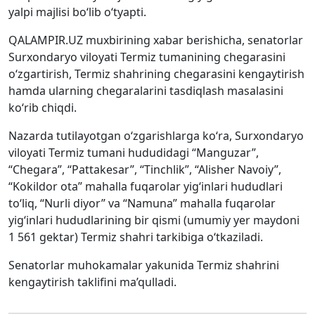
yalpi majlisi bo‘lib o‘tyapti.
QALAMPIR.UZ muxbirining xabar berishicha, senatorlar
Surxondaryo viloyati Termiz tumanining chegarasini
o‘zgartirish, Termiz shahrining chegarasini kengaytirish
hamda ularning chegaralarini tasdiqlash masalasini
ko‘rib chiqdi.
Nazarda tutilayotgan o‘zgarishlarga ko‘ra, Surxondaryo
viloyati Termiz tumani hududidagi “Manguzar”,
“Chegara”, “Pattakesar”, “Tinchlik”, “Alisher Navoiy”,
“Kokildor ota” mahalla fuqarolar yig‘inlari hududlari
to‘liq, “Nurli diyor” va “Namuna” mahalla fuqarolar
yig‘inlari hududlarining bir qismi (umumiy yer maydoni
1 561 gektar) Termiz shahri tarkibiga o‘tkaziladi.
Senatorlar muhokamalar yakunida Termiz shahrini
kengaytirish taklifini ma’qulladi.