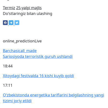
Termiz
25-yalpi majlis
Doʻstlaringiz bilan ulashing
online_prediction
Live
Barchasi
call_made
Sariosiyoda terroristik guruh ushlandi
18:44
Xitoydagi festivalda 16 kishi kuyib qoldi
17:11
O‘zbekistonda energetika tariflarini belgilashning yangi
tizimi joriy etildi