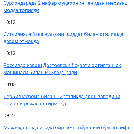
Сурхондарёда 2 нафар фуқаронинг ёнидан гиёҳванд
модда топилди
10:12
Ситсилияда Этна вулқони шиддат билан отилишда
давом этмоқда
10:12
Россияда извош Достоевский сурати ортилган юк
машинаси билан ЙТҲга учради
10:00
Сербия Исроил билан биргаликда дрон заводини
очишни режалаштирмоқда
09:23
Махачқалъада ичида бир нечта йўловчи бўлган лифт