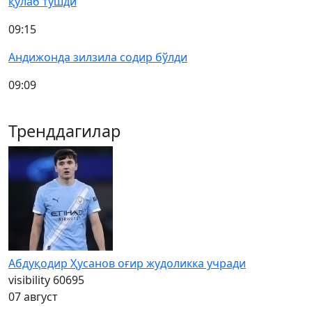
қулаб тушди
09:15
Андижонда зилзила содир бўлди
09:09
Тренддагилар
Абдуқодир Ҳусанов оғир жудоликка учради
visibility
60695
07 август