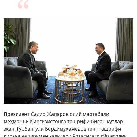
Президент Садир Жапаров олий мартабали
меҳмонни Қирғизистонга ташрифи билан қутлар
экан, Гурбангули Бердимуҳамедовнинг ташрифи
қирғиз ва туркман халқлари ўртасидаги кўп асрлик