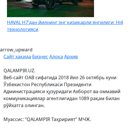
 энг қизиқарли янгилиги: Hi4
Kia Uzbekistan – Kia Sone
бошланадиган муддатли 
arrow_upward
Сайт хақида
Бизнес
Алоқа
Архив
QALAMPIR.UZ.
Веб-сайт ОАВ сифатида 2018 йил 26 октябрь куни
Ўзбекистон Республикаси Президенти
Администрацияси ҳузуридаги Ахборот ва оммавий
коммуникациялар агентлигидан 1089 рақам билан
рўйхатга олинган.
Муассис: “QALAMPIR Таҳририят” МЧЖ.