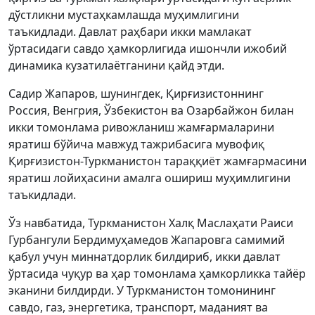
дўстликни мустаҳкамлашда муҳимлигини
таъкидлади. Давлат раҳбари икки мамлакат
ўртасидаги савдо ҳамкорлигида ишончли ижобий
динамика кузатилаётганини қайд этди.
Садир Жапаров, шунингдек, Қирғизистоннинг
Россия, Венгрия, Ўзбекистон ва Озарбайжон билан
икки томонлама ривожланиш жамғармаларини
яратиш бўйича мавжуд тажрибасига мувофиқ
Қирғизистон-Туркманистон тараққиёт жамғармасини
яратиш лойиҳасини амалга ошириш муҳимлигини
таъкидлади.
Ўз навбатида, Туркманистон Халқ Маслаҳати Раиси
Гурбангули Бердимуҳамедов Жапаровга самимий
қабул учун миннатдорлик билдириб, икки давлат
ўртасида чуқур ва ҳар томонлама ҳамкорликка тайёр
эканини билдирди. У Туркманистон томонининг
савдо, газ, энергетика, транспорт, маданият ва