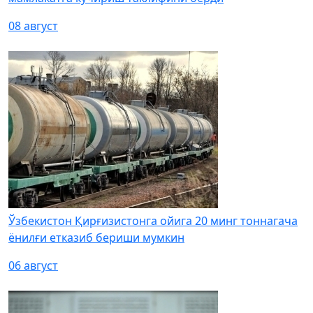
08 август
Ўзбекистон Қирғизистонга ойига 20 минг тоннагача
ёнилғи етказиб бериши мумкин
06 август