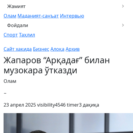
Жамият
Олам
Маданият-санъат
Интервью
Фойдали
Спорт
Таҳлил
Сайт хақида
Бизнес
Алоқа
Архив
Жапаров “Арқадағ” билан
музокара ўтказди
Олам
−
23 апрел 2025
visibility
4546
timer
3 дақиқа