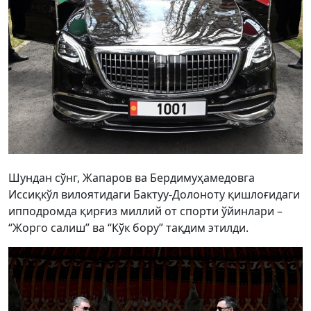
Шундан сўнг, Жапаров ва Бердимуҳамедовга
Иссиқкўл вилоятидаги Бактуу-Долоноту қишлоғидаги
ипподромда қирғиз миллий от спорти ўйинлари –
“Жорго салиш” ва “Кўк бору” тақдим этилди.