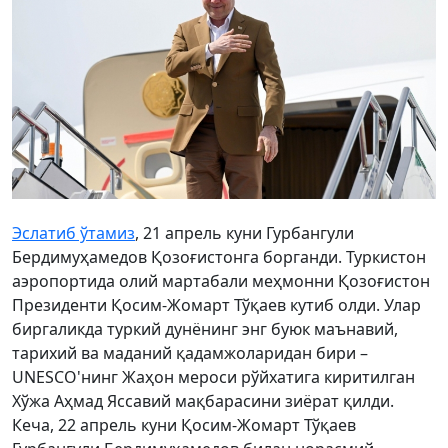
Эслатиб ўтамиз
, 21 апрель куни Гурбангули
Бердимуҳамедов Қозоғистонга борганди. Туркистон
аэропортида олий мартабали меҳмонни Қозоғистон
Президенти Қосим-Жомарт Тўқаев кутиб олди. Улар
биргаликда туркий дунёнинг энг буюк маънавий,
тарихий ва маданий қадамжоларидан бири –
UNESCO'нинг Жаҳон мероси рўйхатига киритилган
Хўжа Аҳмад Яссавий мақбарасини зиёрат қилди.
Кеча, 22 апрель куни Қосим-Жомарт Тўқаев