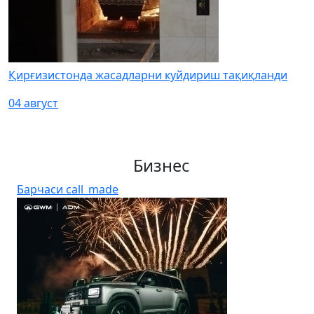
Қирғизистонда жасадларни куйдириш тақиқланди
04 август
Бизнес
Барчаси
call_made