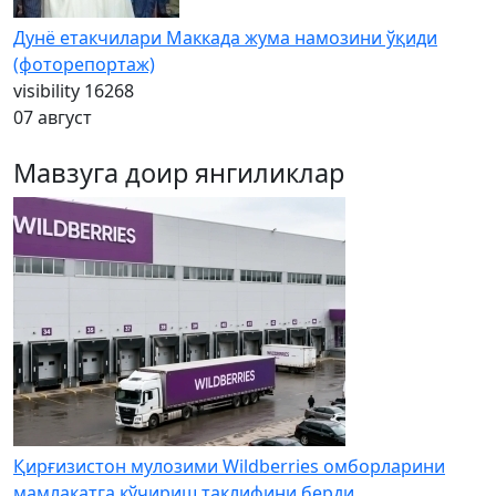
Дунё етакчилари Маккада жума намозини ўқиди
(фоторепортаж)
visibility
16268
07 август
Мавзуга доир янгиликлар
Қирғизистон мулозими Wildberries омборларини
мамлакатга кўчириш таклифини берди