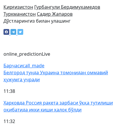
Қирғизистон
Гурбангули Бердимуҳамедов
Туркманистон
Садир Жапаров
Дўстларингиз билан улашинг
online_prediction
Live
Барчаси
call_made
Белгород тунда Украина томонидан оммавий
ҳужумга учради
11:38
Харковда Россия ракета зарбаси ўққа тутилиши
оқибатида икки киши ҳалок бўлди
11:32