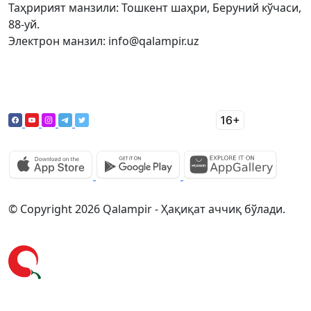
Таҳририят манзили: Тошкент шаҳри, Беруний кўчаси,
88-уй.
Электрон манзил: info@qalampir.uz
© Copyright 2026 Qalampir - Ҳақиқат аччиқ бўлади.