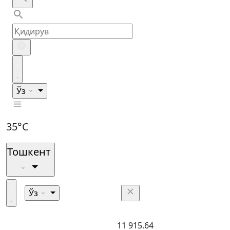
Ўз
35°C
Тошкент
Ўз
11 915.64