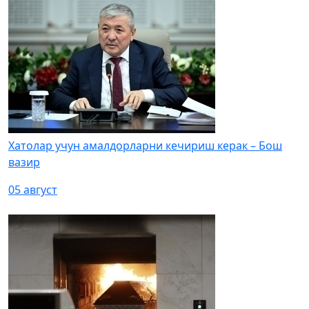
Хатолар учун амалдорларни кечириш керак – Бош
вазир
05 август