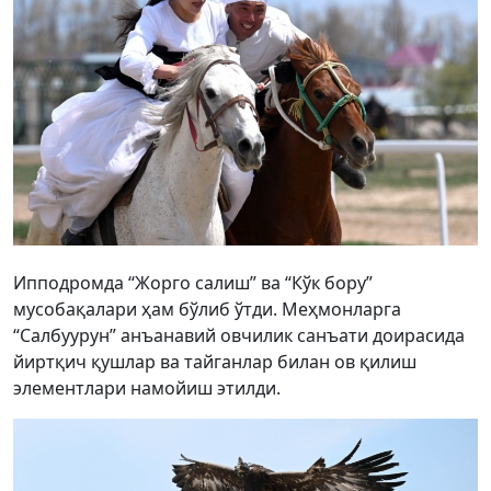
Ипподромда “Жорго салиш” ва “Кўк бору”
мусобақалари ҳам бўлиб ўтди. Меҳмонларга
“Салбуурун” анъанавий овчилик санъати доирасида
йиртқич қушлар ва тайганлар билан ов қилиш
элементлари намойиш этилди.