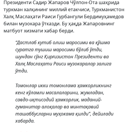
Президенти Садир Жапаров Чўлпон-Ота шаҳрида
туркман халқининг миллий етакчиси, Туркманистон
Халқ Маслаҳати Раиси Гурбангули Бердимуҳамедов
билан музокара ўтказди. Бу ҳақда Жапаровнинг
матбуот хизмати хабар берди.
“Дастлаб кутиб олиш маросими ва қўшма
суратга тушиш маросими бўлиб ўтди,
шундан сўнг Қирғизистон Президенти ва
Халқ Маслаҳати Раиси музокаралар залига
ўтди.
Томонлар икки томонлама ҳамкорликнинг
кенг кўламли масалаларини, жумладан,
савдо-иқтисодий ҳамкорлик, маданий-
гуманитар алоқалар ва минтақавий
ташаббусларни муҳокама қилди”, дейилади
хабарда.