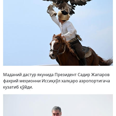
Маданий дастур якунида Президент Садир Жапаров
фахрий меҳмонни Иссиқкўл халқаро аэропортигача
кузатиб қўйди.