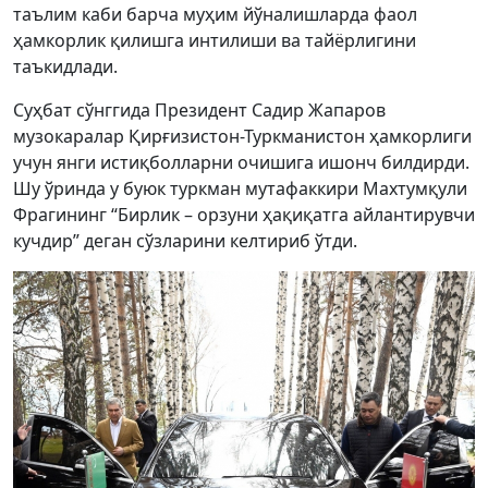
таълим каби барча муҳим йўналишларда фаол
ҳамкорлик қилишга интилиши ва тайёрлигини
таъкидлади.
Суҳбат сўнггида Президент Садир Жапаров
музокаралар Қирғизистон-Туркманистон ҳамкорлиги
учун янги истиқболларни очишига ишонч билдирди.
Шу ўринда у буюк туркман мутафаккири Махтумқули
Фрагининг “Бирлик – орзуни ҳақиқатга айлантирувчи
кучдир” деган сўзларини келтириб ўтди.