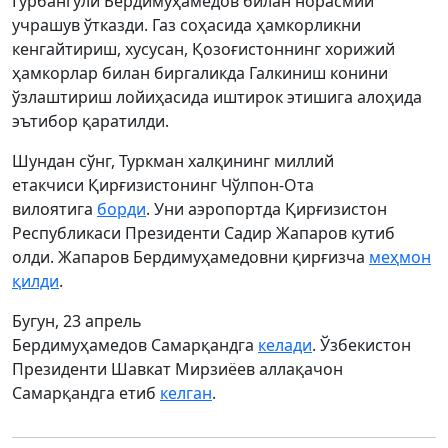
Гурбангули Бердимуҳамедов билан норасмий
учрашув ўтказди. Газ соҳасида ҳамкорликни
кенгайтириш, хусусан, Қозоғистоннинг хорижий
ҳамкорлар билан биргаликда Галкиниш конини
ўзлаштириш лойиҳасида иштирок этишига алоҳида
эътибор қаратилди.
Шундан сўнг, Туркман халқининг миллий
етакчиси Қирғизистонинг Чўлпон-Ота
вилоятига
борди
. Уни аэропортда Қирғизистон
Республикаси Президенти Садир Жапаров кутиб
олди. Жапаров Бердимуҳамедовни қирғизча
меҳмон
қилди
.
Бугун, 23 апрель
Бердимуҳамедов Самарқандга
келади
. Ўзбекистон
Президенти Шавкат Мирзиёев аллақачон
Самарқандга етиб
келган
.