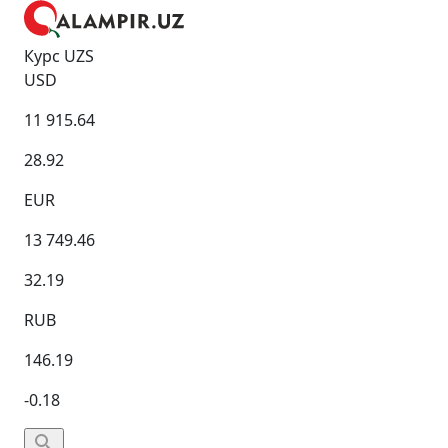
Курс UZS
USD
11 915.64
28.92
EUR
13 749.46
32.19
RUB
146.19
-0.18