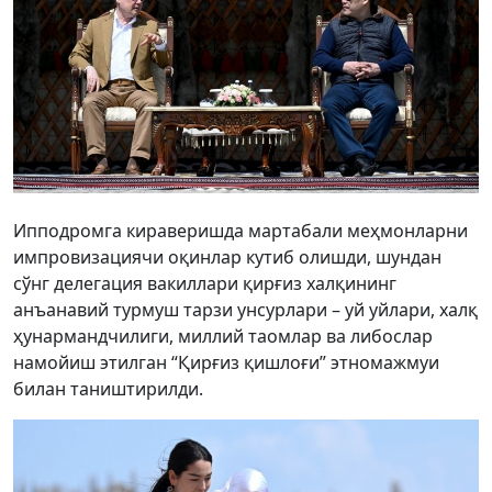
Ипподромга кираверишда мартабали меҳмонларни
импровизациячи оқинлар кутиб олишди, шундан
сўнг делегация вакиллари қирғиз халқининг
анъанавий турмуш тарзи унсурлари – уй уйлари, халқ
ҳунармандчилиги, миллий таомлар ва либослар
намойиш этилган “Қирғиз қишлоғи” этномажмуи
билан таништирилди.