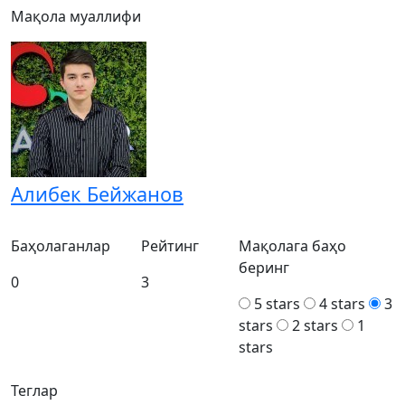
Мақола муаллифи
Алибек Бейжанов
Баҳолаганлар
Рейтинг
Мақолага баҳо
беринг
0
3
5 stars
4 stars
3
stars
2 stars
1
stars
Теглар