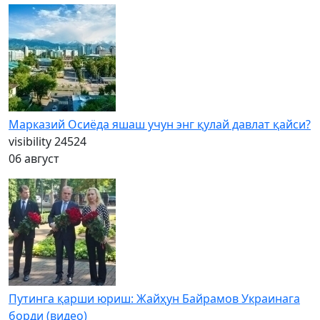
Марказий Осиёда яшаш учун энг қулай давлат қайси?
visibility
24524
06 август
Путинга қарши юриш: Жайҳун Байрамов Украинага
борди (видео)