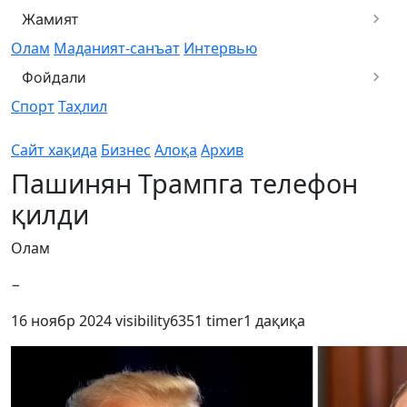
Жамият
Олам
Маданият-санъат
Интервью
Фойдали
Спорт
Таҳлил
Сайт хақида
Бизнес
Алоқа
Архив
Пашинян Трампга телефон
қилди
Олам
−
16 ноябр 2024
visibility
6351
timer
1 дақиқа