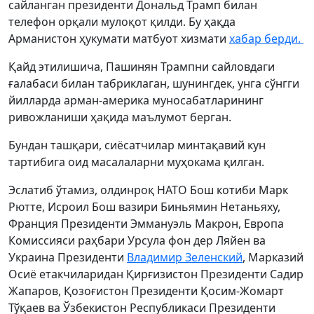
сайланган президенти Дональд Трамп билан
телефон орқали мулоқот қилди. Бу ҳақда
Арманистон ҳукумати матбуот хизмати
хабар берди.
Қайд этилишича, Пашинян Трампни сайловдаги
ғалабаси билан табриклаган, шунингдек, унга сўнгги
йилларда арман-америка муносабатларининг
ривожланиши ҳақида маълумот берган.
Бундан ташқари, сиёсатчилар минтақавий кун
тартибига оид масалаларни муҳокама қилган.
Эслатиб ўтамиз, олдинроқ НАТО Бош котиби Марк
Рютте, Исроил Бош вазири Биньямин Нетаньяху,
Франция Президенти Эммануэль Макрон, Европа
Комиссияси раҳбари Урсула фон дер Ляйен ва
Украина Президенти
Владимир Зеленский
, Марказий
Осиё етакчиларидан Қирғизистон Президенти Садир
Жапаров, Қозоғистон Президенти Қосим-Жомарт
Тўқаев ва Ўзбекистон Республикаси Президенти