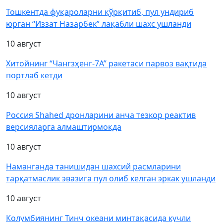
Тошкентда фуқароларни қўрқитиб, пул ундириб
юрган “Иззат Назарбек” лақабли шахс ушланди
10 август
Хитойнинг “Чангзҳенг-7А” ракетаси парвоз вақтида
портлаб кетди
10 август
Россия Shahed дронларини анча тезкор реактив
версияларга алмаштирмоқда
10 август
Наманганда танишидан шахсий расмларини
тарқатмаслик эвазига пул олиб келган эркак ушланди
10 август
Колумбиянинг Тинч океани минтақасида кучли