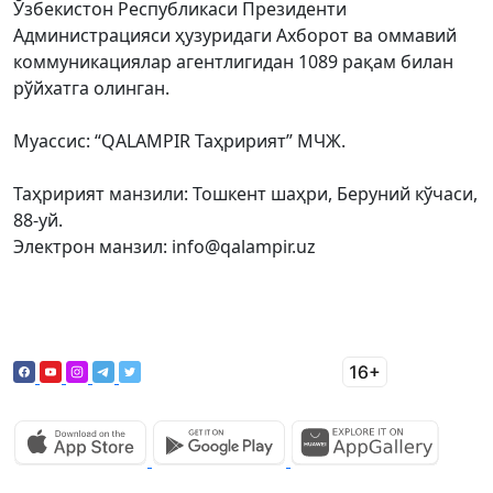
Ўзбекистон Республикаси Президенти
Администрацияси ҳузуридаги Ахборот ва оммавий
коммуникациялар агентлигидан 1089 рақам билан
рўйхатга олинган.
Муассис: “QALAMPIR Таҳририят” МЧЖ.
Таҳририят манзили: Тошкент шаҳри, Беруний кўчаси,
88-уй.
Электрон манзил: info@qalampir.uz