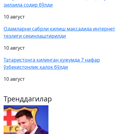
зилзила содир бўлди
10 август
Одамларни сабрли қилиш мақсадида интернет
тезлиги секинлаштирилди
10 август
Татаристонга қилинган ҳужумда 7 нафар
ўзбекистонлик ҳалок бўлди
10 август
Тренддагилар