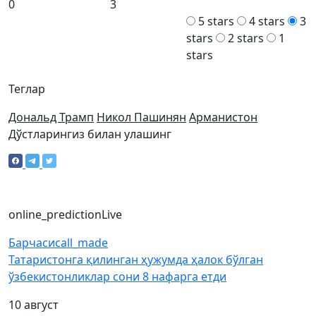
0
3
5 stars
4 stars
3
stars
2 stars
1
stars
Теглар
Дональд Трамп
Никол Пашинян
Арманистон
Дўстларингиз билан улашинг
online_prediction
Live
Барчаси
call_made
Татаристонга қилинган ҳужумда ҳалок бўлган
ўзбекистонликлар сони 8 нафарга етди
10 август