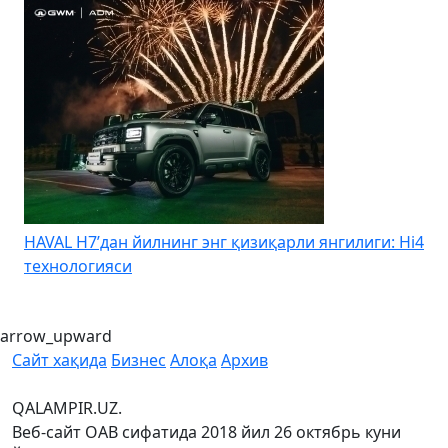
HAVAL H7’дан йилнинг энг қизиқарли янгилиги: Hi4
K
технологияси
arrow_upward
Сайт хақида
Бизнес
Алоқа
Архив
QALAMPIR.UZ.
Веб-сайт ОАВ сифатида 2018 йил 26 октябрь куни