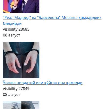
“Реал Мадрид” ва “Барселона” Мессига ҳамдардлик
билдирди
visibility
28685
08 август
Ўғлига ноодатий исм қўйган она қамалди
visibility
27849
08 август