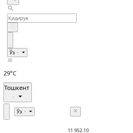
Ўз
29°C
Тошкент
Ўз
11 952.10