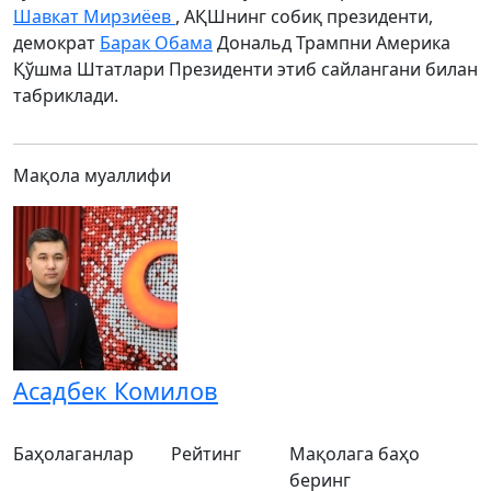
Шавкат Мирзиёев
, АҚШнинг собиқ президенти,
демократ
Барак Обама
Дональд Трампни Америка
Қўшма Штатлари Президенти этиб сайлангани билан
табриклади.
Мақола муаллифи
Асадбек Комилов
Баҳолаганлар
Рейтинг
Мақолага баҳо
беринг