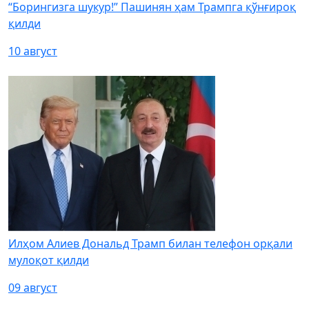
“Борингизга шукур!” Пашинян ҳам Трампга қўнғироқ
қилди
10 август
Илҳом Алиев Дональд Трамп билан телефон орқали
мулоқот қилди
09 август