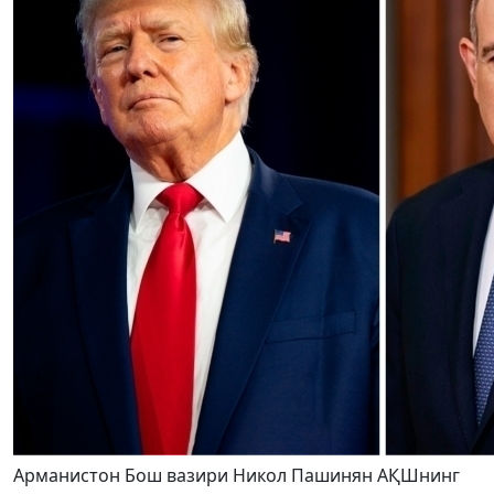
Арманистон Бош вазири Никол Пашинян АҚШнинг