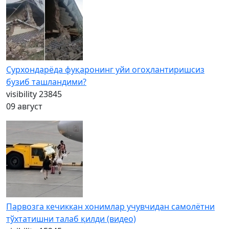
Сурхондарёда фуқаронинг уйи огоҳлантиришсиз
бузиб ташландими?
visibility
23845
09 август
Парвозга кечиккан хонимлар учувчидан самолётни
тўхтатишни талаб қилди (видео)