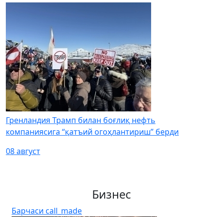
Гренландия Трамп билан боғлиқ нефть
компаниясига “қатъий огоҳлантириш” берди
08 август
Бизнес
Барчаси
call_made