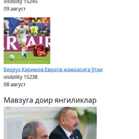
visibility
15245
09 август
Беҳруз Каримов Европа жамоасига ўтди
visibility
15238
08 август
Мавзуга доир янгиликлар