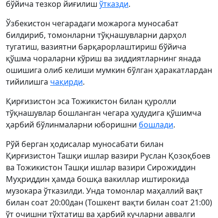
бўйича тезкор йиғилиш
ўтказди
.
Ўзбекистон чегарадаги можарога муносабат
билдириб, томонларни тўқнашувларни дарҳол
тугатиш, вазиятни барқарорлаштириш бўйича
қўшма чораларни кўриш ва зиддиятларнинг янада
ошишига олиб келиши мумкин бўлган ҳаракатлардан
тийилишга
чақирди
.
Қирғизистон эса Тожикистон билан қуролли
тўқнашувлар бошланган чегара ҳудудига қўшимча
ҳарбий бўлинмаларни юборишни
бошлади
.
Рўй берган ҳодисалар муносабати билан
Қирғизистон Ташқи ишлар вазири Руслан Қозоқбоев
ва Тожикистон Ташқи ишлар вазири Сирожиддин
Муҳриддин ҳамда бошқа вакиллар иштирокида
музокара ўтказилди. Унда томонлар маҳаллий вақт
билан соат 20:00дан (Тошкент вақти билан соат 21:00)
ўт очишни тўхтатиш ва ҳарбий кучларни аввалги