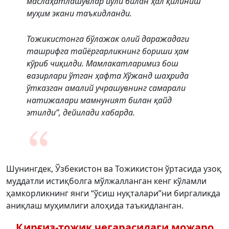
маслаҳатлашувлар йўли билан ҳал қилиниш
муҳим экани таъкидланди.
Тожикистонга бўлажак олий даражадаги
ташрифга тайёргарликнинг бориши ҳам
кўриб чиқилди. Мамлакатларимиз бош
вазирлари ўтган ҳафта Хўжанд шаҳрида
ўтказган амалий учрашувнинг самарали
натижалари мамнуният билан қайд
этилди”, дейилади хабарда.
Шунингдек, Ўзбекистон ва Тожикистон ўртасида узоқ
муддатли истиқболга мўлжалланган кенг кўламли
ҳамкорликнинг янги “ўсиш нуқталари”ни биргаликда
аниқлаш муҳимлиги алоҳида таъкидланган.
Қирғиз-тожик чегарасидаги можаро