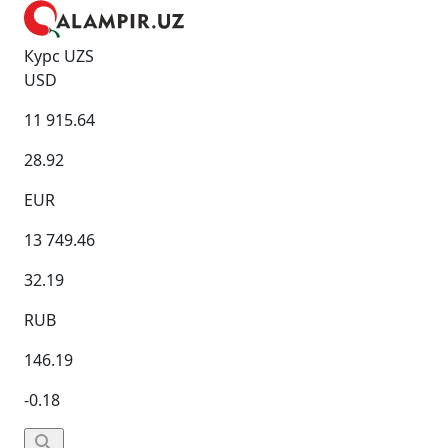
Курс UZS
USD
11 915.64
28.92
EUR
13 749.46
32.19
RUB
146.19
-0.18