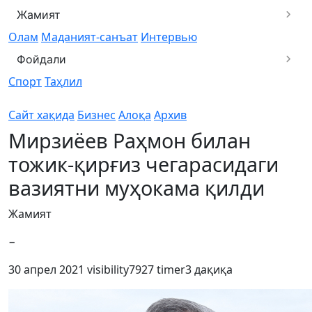
Жамият
Олам
Маданият-санъат
Интервью
Фойдали
Спорт
Таҳлил
Сайт хақида
Бизнес
Алоқа
Архив
Мирзиёев Раҳмон билан
тожик-қирғиз чегарасидаги
вазиятни муҳокама қилди
Жамият
−
30 апрел 2021
visibility
7927
timer
3 дақиқа