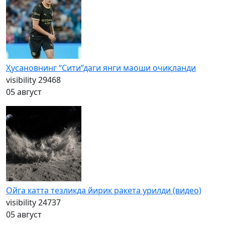
Ҳусановнинг “Сити”даги янги маоши очиқланди
visibility
29468
05 август
Ойга катта тезликда йирик ракета урилди (видео)
visibility
24737
05 август