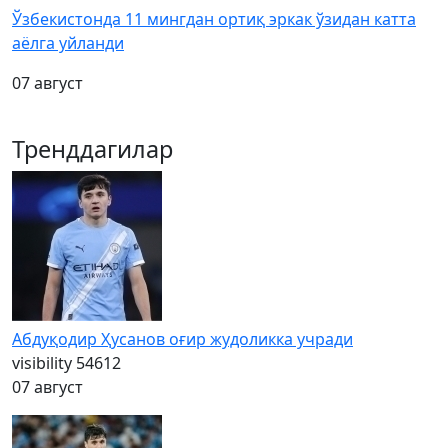
Ўзбекистонда 11 мингдан ортиқ эркак ўзидан катта
аёлга уйланди
07 август
Тренддагилар
Абдуқодир Ҳусанов оғир жудоликка учради
visibility
54612
07 август