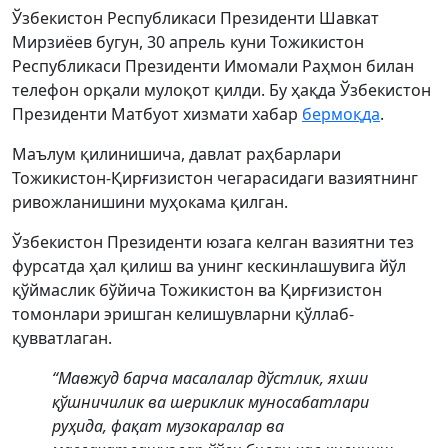
Ўзбекистон Республикаси Президенти Шавкат
Мирзиёев бугун, 30 апрель куни Тожикистон
Республикаси Президенти Имомали Раҳмон билан
телефон орқали мулоқот қилди. Бу ҳақда Ўзбекистон
Президенти Матбуот хизмати хабар
бермоқда
.
Маълум қилинишича, давлат раҳбарлари
Тожикистон-Қирғизистон чегарасидаги вазиятнинг
ривожланишини муҳокама қилган.
Ўзбекистон Президенти юзага келган вазиятни тез
фурсатда ҳал қилиш ва унинг кескинлашувига йўл
қўймаслик бўйича Тожикистон ва Қирғизистон
томонлари эришган келишувларни қўллаб-
қувватлаган.
“Мавжуд барча масалалар дўстлик, яхши
қўшничилик ва шериклик муносабатлари
руҳида, фақат музокаралар ва