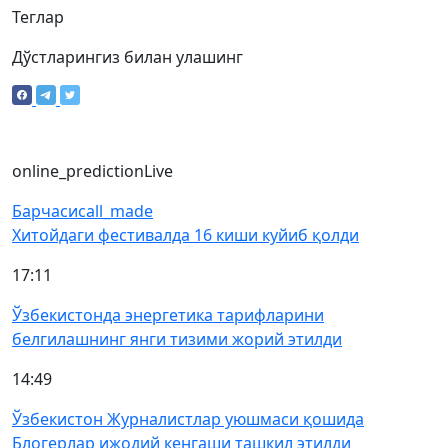
Теглар
Дўстларингиз билан улашинг
online_prediction
Live
Барчаси
call_made
Хитойдаги фестивалда 16 киши куйиб қолди
17:11
Ўзбекистонда энергетика тарифларини
белгилашнинг янги тизими жорий этилди
14:49
Ўзбекистон Журналистлар уюшмаси қошида
Блогерлар ижодий кенгаши ташкил этилди