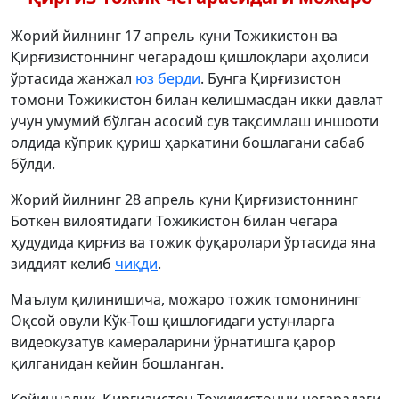
Жорий йилнинг 17 апрель куни Тожикистон ва
Қирғизистоннинг чегарадош қишлоқлари аҳолиси
ўртасида жанжал
юз берди
. Бунга Қирғизистон
томони Тожикистон билан келишмасдан икки давлат
учун умумий бўлган асосий сув тақсимлаш иншооти
олдида кўприк қуриш ҳаркатини бошлагани сабаб
бўлди.
Жорий йилнинг 28 апрель куни Қирғизистоннинг
Боткен вилоятидаги Тожикистон билан чегара
ҳудудида қирғиз ва тожик фуқаролари ўртасида яна
зиддият келиб
чиқди
.
Маълум қилинишича, можаро тожик томонининг
Оқсой овули Кўк-Тош қишлоғидаги устунларга
видеокузатув камераларини ўрнатишга қарор
қилганидан кейин бошланган.