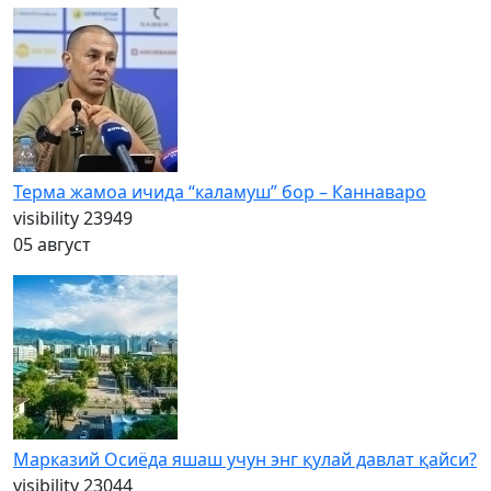
Терма жамоа ичида “каламуш” бор – Каннаваро
visibility
23949
05 август
Марказий Осиёда яшаш учун энг қулай давлат қайси?
visibility
23044