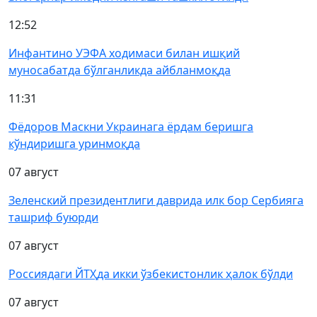
12:52
Инфантино УЭФА ходимаси билан ишқий
муносабатда бўлганликда айбланмоқда
11:31
Фёдоров Маскни Украинага ёрдам беришга
кўндиришга уринмоқда
07 август
Зеленский президентлиги даврида илк бор Сербияга
ташриф буюрди
07 август
Россиядаги ЙТҲда икки ўзбекистонлик ҳалок бўлди
07 август