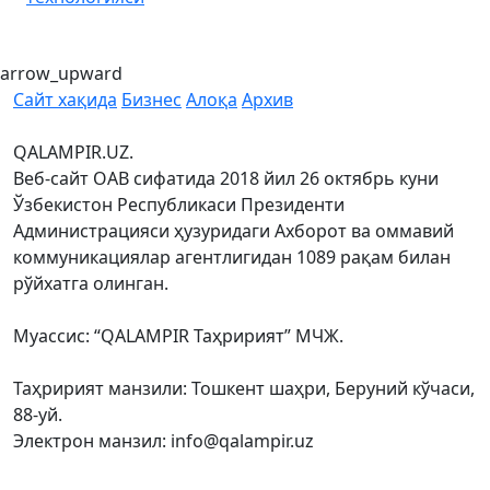
arrow_upward
Сайт хақида
Бизнес
Алоқа
Архив
QALAMPIR.UZ.
Веб-сайт ОАВ сифатида 2018 йил 26 октябрь куни
Ўзбекистон Республикаси Президенти
Администрацияси ҳузуридаги Ахборот ва оммавий
коммуникациялар агентлигидан 1089 рақам билан
рўйхатга олинган.
Муассис: “QALAMPIR Таҳририят” МЧЖ.
Таҳририят манзили: Тошкент шаҳри, Беруний кўчаси,
88-уй.
Электрон манзил: info@qalampir.uz