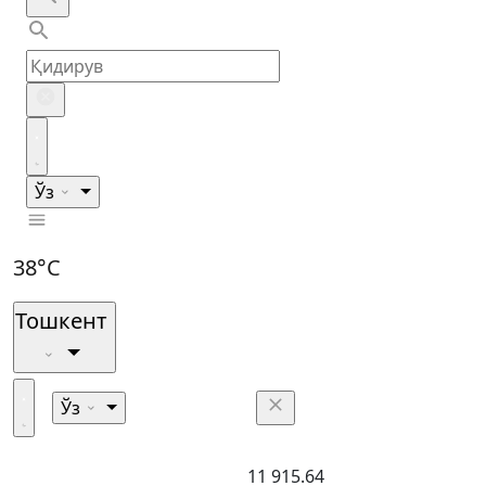
Ўз
38°C
Тошкент
Ўз
11 915.64