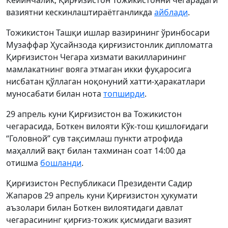
Кейинчалик, Қирғизистон Тожикистонни чегарадаги
вазиятни кескинлаштираётганликда
айблади
.
Тожикистон Ташқи ишлар вазирининг ўринбосари
Музаффар Ҳусайнзода қирғизистонлик дипломатга
Қирғизистон Чегара хизмати вакилларининг
мамлакатнинг вояга этмаган икки фуқаросига
нисбатан қўллаган ноқонуний хатти-ҳаракатлари
муносабати билан нота
топширди
.
29 апрель куни Қирғизистон ва Тожикистон
чегарасида, Боткен вилояти Кўк-тош қишлоғидаги
“Головной” сув тақсимлаш пункти атрофида
маҳаллий вақт билан тахминан соат 14:00 да
отишма
бошланди
.
Қирғизистон Республикаси Президенти Садир
Жапаров 29 апрель куни Қирғизистон ҳукумати
аъзолари билан Боткен вилоятидаги давлат
чегарасининг қирғиз-тожик қисмидаги вазият