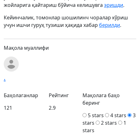
жойларига қайтариш бўйича келишувга
эришди
.
Кейинчалик, томонлар шошилинч чоралар кўриш
учун ишчи гуруҳ тузиши ҳақида хабар
берилди
.
Мақола муаллифи
.
Баҳолаганлар
Рейтинг
Мақолага баҳо
беринг
121
2.9
5 stars
4 stars
3
stars
2 stars
1
stars