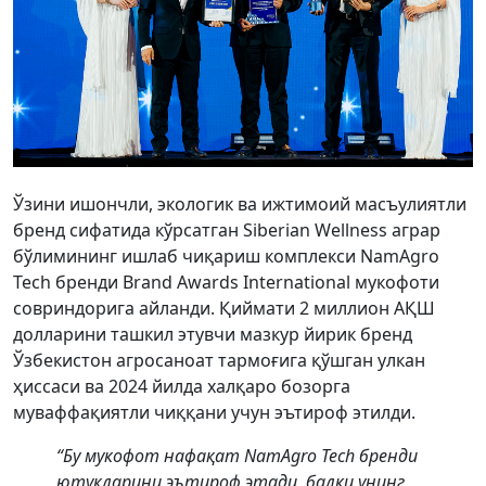
Ўзини ишончли, экологик ва ижтимоий масъулиятли
бренд сифатида кўрсатган Siberian Wellness аграр
бўлимининг ишлаб чиқариш комплекси NamAgro
Tech бренди Brand Awards International мукофоти
совриндорига айланди. Қиймати 2 миллион АҚШ
долларини ташкил этувчи мазкур йирик бренд
Ўзбекистон агросаноат тармоғига қўшган улкан
ҳиссаси ва 2024 йилда халқаро бозорга
муваффақиятли чиққани учун эътироф этилди.
“Бу мукофот нафақат NamAgro Tech бренди
ютуқларини эътироф этади, балки унинг