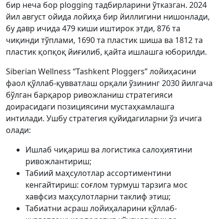
бир неча бор plogging тадбирларини ўтказган. 2024
йил август ойида лойиҳа бир йиллигини нишонлади,
бу давр ичида 479 киши иштирок этди, 876 та
чиқинди тўплами, 1690 та пластик шиша ва 1812 та
пластик қопқоқ йиғилиб, қайта ишлашга юборилди.
Siberian Wellness “Tashkent Ploggers” лойиҳасини
фаол қўллаб-қувватлаш орқали ўзининг 2030 йилгача
бўлган барқарор ривожланиш стратегияси
доирасидаги позициясини мустаҳкамлашга
интилади. Ушбу стратегия қуйидагиларни ўз ичига
олади:
Ишлаб чиқариш ва логистика салоҳиятини
ривожлантириш;
Табиий маҳсулотлар ассортиментини
кенгайтириш: соғлом турмуш тарзига мос
хавфсиз маҳсулотларни таклиф этиш;
Табиатни асраш лойиҳаларини қўллаб-