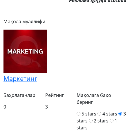
Реклама ҳуқуқи асосида
Мақола муаллифи
Маркетинг
Баҳолаганлар
Рейтинг
Мақолага баҳо
беринг
0
3
5 stars
4 stars
3
stars
2 stars
1
stars