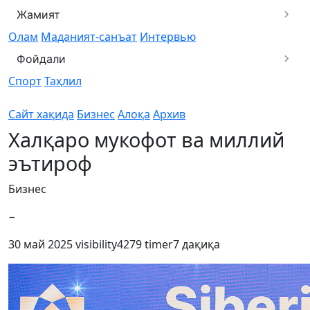
Жамият
Олам
Маданият-санъат
Интервью
Фойдали
Спорт
Таҳлил
Сайт хақида
Бизнес
Алоқа
Архив
Халқаро мукофот ва миллий
эътироф
Бизнес
−
30 май 2025
visibility
4279
timer
7 дақиқа