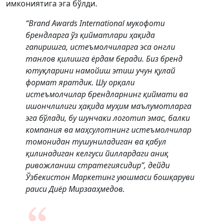
имкониятига эга бўлди.
“Brand Awards International мукофоти
брендларга ўз қийматлари ҳақида
гапиришга, истеъмолчиларга эса онгли
танлов қилишга ёрдам беради. Биз бренд
ютуқларини намойиш этиш учун қулай
формат яратдик. Шу орқали
истеъмолчилар брендларнинг қиймати ва
ишончлилиги ҳақида муҳим маълумотларга
эга бўлади, бу шунчаки логотип эмас, балки
компания ва маҳсулотнинг истеъмолчилар
томонидан тушуниладиган ва қабул
қилинадиган келгуси йиллардаги аниқ
ривожланиш стратегиясидир”, дейди
Ўзбекистон Маркетинг уюшмаси бошқаруви
раиси Диёр Мирзааҳмедов.