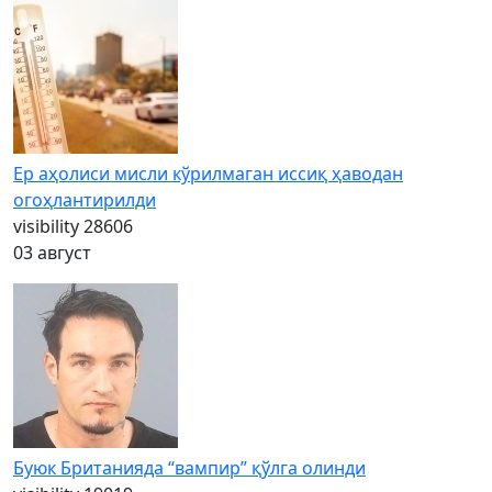
Ер аҳолиси мисли кўрилмаган иссиқ ҳаводан
огоҳлантирилди
visibility
28606
03 август
Буюк Британияда “вампир” қўлга олинди