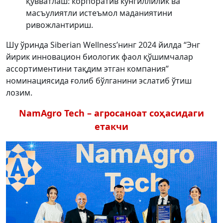
қувватлаш: корпоратив кўнгиллилик ва
масъулиятли истеъмол маданиятини
ривожлантириш.
Шу ўринда Siberian Wellness’нинг 2024 йилда “Энг
йирик инновацион биологик фаол қўшимчалар
ассортиментини тақдим этган компания”
номинациясида ғолиб бўлганини эслатиб ўтиш
лозим.
NamAgro Tech – агросаноат соҳасидаги
етакчи