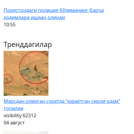
Покистондаги полиция бўлимининг барча
ходимлари ишдан олинди
10:55
Тренддагилар
Марсдан олинган суратда “юраётган сирли одам”
топилди
visibility
62312
04 август