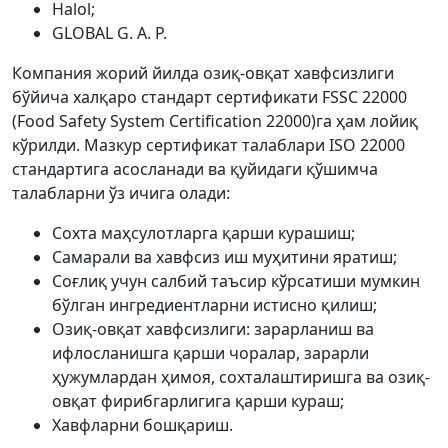
Halol;
GLOBAL G. А. P.
Компания жорий йилда озиқ-овқат хавфсизлиги
бўйича халқаро стандарт сертификати FSSC 22000
(Food Safety System Certification 22000)га ҳам лойиқ
кўрилди. Мазкур сертификат талаблари ISO 22000
стандартига асосланади ва қуйидаги қўшимча
талабларни ўз ичига олади:
Сохта маҳсулотларга қарши курашиш;
Самарали ва хавфсиз иш муҳитини яратиш;
Соғлиқ учун салбий таъсир кўрсатиши мумкин
бўлган ингредиентларни истисно қилиш;
Озиқ-овқат хавфсизлиги: зарарланиш ва
ифлосланишга қарши чоралар, зарарли
ҳужумлардан ҳимоя, сохталаштиришга ва озиқ-
овқат фирибгарлигига қарши кураш;
Хавфларни бошқариш.