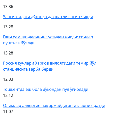
13:36
Зангиотадаги дўконда даҳшатли ёнғин чиқди
13:28
Гави ҳам ваъдасининг устидан чиқди: сочлар
пуштига бўялди
13:28
Россия кучлари Харков вилоятидаги темир йўл
станциясига зарба берди
12:33
Тошкентда ёш бола дўкондан пул ўғирлади
12:12
Олимлар аллергия чақирмайдиган итларни яратди
11:07