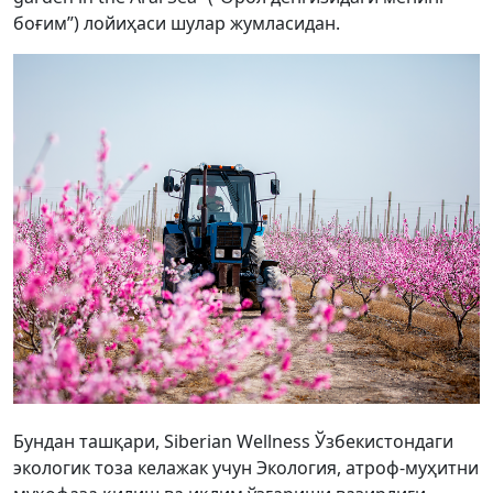
боғим”) лойиҳаси шулар жумласидан.
Бундан ташқари, Siberian Wellness Ўзбекистондаги
экологик тоза келажак учун Экология, атроф-муҳитни