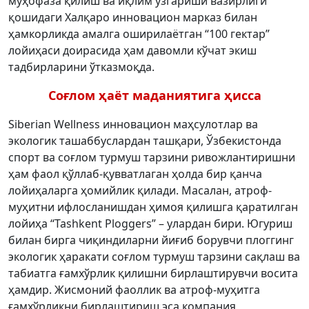
муҳофаза қилиш ва иқлим ўзгариши вазирлиги
қошидаги Халқаро инновацион марказ билан
ҳамкорликда амалга оширилаётган “100 гектар”
лойиҳаси доирасида ҳам давомли кўчат экиш
тадбирларини ўтказмоқда.
Соғлом ҳаёт маданиятига ҳисса
Siberian Wellness инновацион маҳсулотлар ва
экологик ташаббуслардан ташқари, Ўзбекистонда
спорт ва соғлом турмуш тарзини ривожлантиришни
ҳам фаол қўллаб-қувватлаган ҳолда бир қанча
лойиҳаларга ҳомийлик қилади. Масалан, атроф-
муҳитни ифлосланишдан ҳимоя қилишга қаратилган
лойиҳа “Tashkent Ploggers” – улардан бири. Югуриш
билан бирга чиқиндиларни йиғиб борувчи плоггинг
экологик ҳаракати соғлом турмуш тарзини сақлаш ва
табиатга ғамхўрлик қилишни бирлаштирувчи восита
ҳамдир. Жисмоний фаоллик ва атроф-муҳитга
ғамхўрликни бирлаштириш эса компания