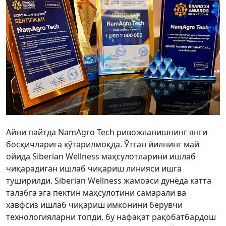
Айни пайтда NamAgro Tech ривожланишнинг янги
босқичларига кўтарилмоқда. Ўтган йилнинг май
ойида Siberian Wellness маҳсулотларини ишлаб
чиқарадиган ишлаб чиқариш линияси ишга
туширилди. Siberian Wellness жамоаси дунёда катта
талабга эга пектин маҳсулотини самарали ва
хавфсиз ишлаб чиқариш имконини берувчи
технологияларни топди, бу нафақат рақобатбардош