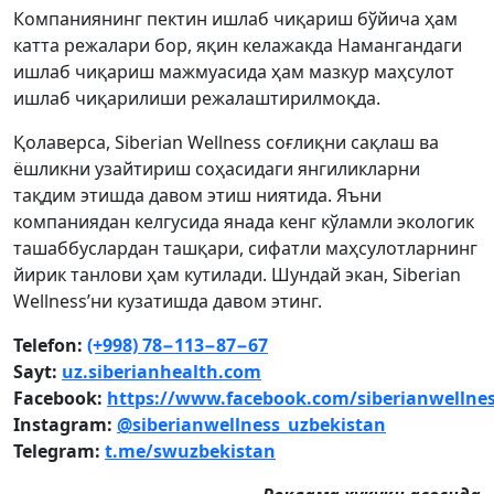
Компаниянинг пектин ишлаб чиқариш бўйича ҳам
катта режалари бор, яқин келажакда Намангандаги
ишлаб чиқариш мажмуасида ҳам мазкур маҳсулот
ишлаб чиқарилиши режалаштирилмоқда.
Қолаверса, Siberian Wellness соғлиқни сақлаш ва
ёшликни узайтириш соҳасидаги янгиликларни
тақдим этишда давом этиш ниятида. Яъни
компаниядан келгусида янада кенг кўламли экологик
ташаббуслардан ташқари, сифатли маҳсулотларнинг
йирик танлови ҳам кутилади. Шундай экан, Siberian
Wellness’ни кузатишда давом этинг.
Telefon:
(+998) 78−113−87−67
Sayt:
uz.siberianhealth.com
Facebook:
https://www.facebook.com/siberianwellne
Instagram:
@siberianwellness_uzbekistan
Telegram:
t.me/swuzbekistan