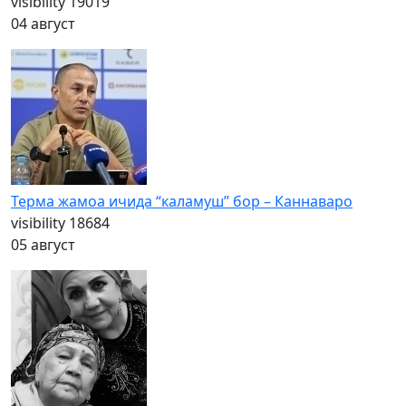
visibility
19019
04 август
Терма жамоа ичида “каламуш” бор – Каннаваро
visibility
18684
05 август