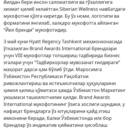
йилдан бери инсон саломатлиги ва гўзаллигига
хизмат қилиб келаётган Siberian Wellness навбатдаги
мукофотни қўлга киритди. Бу ўз номи, логотипи ва
форматини янгилаб, халқаро мукофотга айланган
“Йил бренди” мукофотидир.
3 май куни Hyatt Regency Tashkent меҳмонхонасида
ўтказилган Brand Awards International брендлари
учун VIII мукофотлар топшириш тадбирида бизнес
эгалари учун “Тадбиркорлар мувозанат ғилдираги”
маҳорат дарси ҳам бўлиб ўтди. Маросимга
Ўзбекистон Республикаси Рақобатни
ривожлантириш ва истеъмолчилар ҳуқуқларини
ҳимоя қилиш қўмитаси ҳамда Ўзбекистон Маркетинг
уюшмаси ташкилотчилик қилди. Brand Awards
International мукофотининг ўзига хослиги шундаки, у
нафақат брендларга ўз ютуқларини қайд этиш
имконини беради, балки Ўзбекистонда илк бор
брендлар ўз индикатив қийматини ҳисоблаш