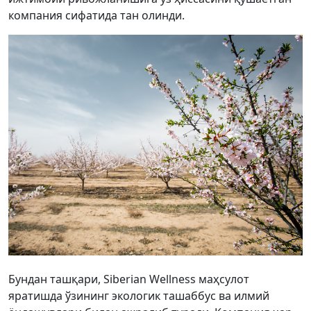
компания сифатида тан олинди.
Бундан ташқари, Siberian Wellness маҳсулот
яратишда ўзининг экологик ташаббус ва илмий