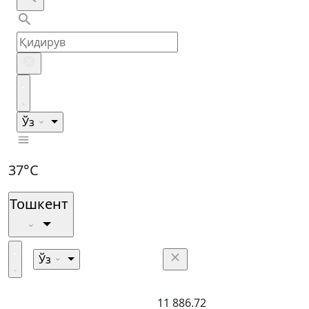
Ўз
37°C
Тошкент
Ўз
11 886.72