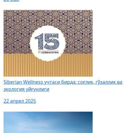
Siberian Wellness учтаси бирда: соғлик, гўзаллик ва
экология уйғунлиги
22 апрел 2025