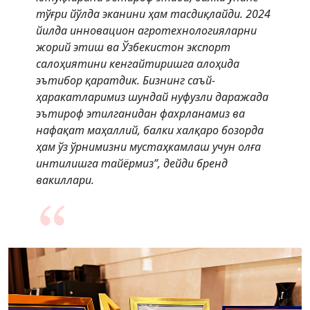
тўғри йўлда эканини ҳам тасдиқлайди. 2024
йилда инновацион агротехнологияларни
жорий этиш ва Ўзбекистон экспорт
салоҳиятини кенгайтиришга алоҳида
эътибор қаратдик. Бизнинг саъй-
ҳаракатларимиз шундай нуфузли даражада
эътироф этилганидан фахрланамиз ва
нафақат маҳаллий, балки халқаро бозорда
ҳам ўз ўрнимизни мустаҳкамлаш учун олға
интилишга тайёрмиз”, дейди бренд
вакиллари.