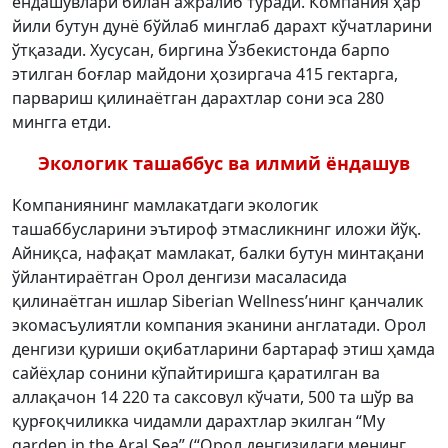
ёндашувлари билан ажралиб туради. Компания ҳар
йили бутун дунё бўйлаб минглаб дарахт кўчатларини
ўтқазади. Хусусан, биргина Ўзбекистонда барпо
этилган боғлар майдони ҳозиргача 415 гектарга,
парвариш қилинаётган дарахтлар сони эса 280
мингга етди.
Экологик ташаббус ва илмий ёндашув
Компаниянинг мамлакатдаги экологик
ташаббусларини эътироф этмасликнинг иложи йўқ.
Айниқса, нафақат мамлакат, балки бутун минтақани
ўйлантираётган Орол денгизи масаласида
қилинаётган ишлар Siberian Wellness’нинг қанчалик
экомасъулиятли компания эканини англатади. Орол
денгизи қуриши оқибатларини бартараф этиш ҳамда
сайёҳлар сонини кўпайтиришга қаратилган ва
аллақачон 14 220 та саксовул кўчати, 500 та шўр ва
қурғоқчиликка чидамли дарахтлар экилган “My
garden in the Aral Sea” (“Орол денгизидаги менинг