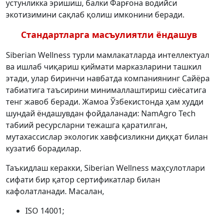
устунликка эришиш, балки Фарғона водийси
экотизимини сақлаб қолиш имконини беради.
Стандартларга масъулиятли ёндашув
Siberian Wellness турли мамлакатларда интеллектуал
ва ишлаб чиқариш қиймати марказларини ташкил
этади, улар биринчи навбатда компаниянинг Сайёра
табиатига таъсирини минималлаштириш сиёсатига
тенг жавоб беради. Жамоа Ўзбекистонда ҳам худди
шундай ёндашувдан фойдаланади: NamAgro Tech
табиий ресурсларни тежашга қаратилган,
мутахассислар экологик хавфсизликни диққат билан
кузатиб борадилар.
Таъкидлаш керакки, Siberian Wellness маҳсулотлари
сифати бир қатор сертификатлар билан
кафолатланади. Масалан,
ISO 14001;