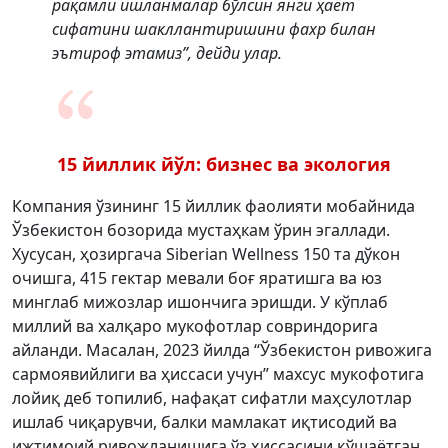
рақамли ишланмалар бўлсин янги ҳаёт
сифатини шакллантиришини фахр билан
эътироф этамиз”, дейди улар.
15 йиллик йўл: бизнес ва экология
Компания ўзининг 15 йиллик фаолияти мобайнида
Ўзбекистон бозорида мустаҳкам ўрин эгаллади.
Хусусан, ҳозиргача Siberian Wellness 150 та дўкон
очишга, 415 гектар мевали боғ яратишга ва юз
минглаб мижозлар ишончига эришди. У кўплаб
миллий ва халқаро мукофотлар совриндорига
айланди. Масалан, 2023 йилда “Ўзбекистон ривожига
сармоявийлиги ва ҳиссаси учун” махсус мукофотига
лойиқ деб топилиб, нафақат сифатли маҳсулотлар
ишлаб чиқарувчи, балки мамлакат иқтисодий ва
ижтимоий ривожланишига ўз ҳиссасини қўшаётган