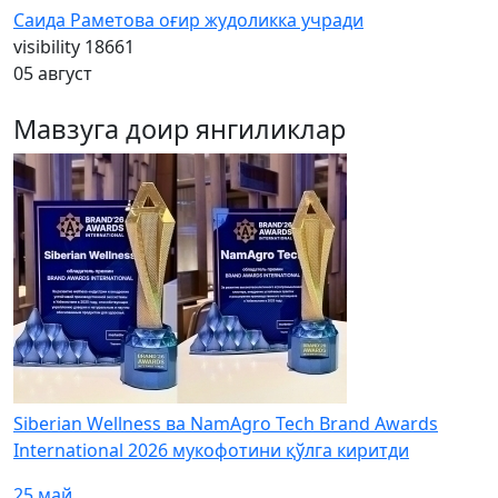
Саида Раметова оғир жудоликка учради
visibility
18661
05 август
Мавзуга доир янгиликлар
Siberian Wellness ва NamAgro Tech Brand Awards
International 2026 мукофотини қўлга киритди
25 май