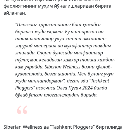
фаолиятининг муҳим йўналишларидан бирига
айланган.
“Плоггинг ҳаракатининг бош ҳомийси
борлиги жуда ёқимли. Бу иштирокчи ва
ташкилотчилар учун катта имконият:
зарурий материал ва мукофотлар тақдим
этилади. Спорт дунёсида манфаатлар
тўлиқ мос келадиган ҳамкор топиш камдан-
кам учрайди. Siberian Wellness бизни қўллаб-
қувватлади, бизга ишонди. Мен бунинг учун
жуда миннатдорман”, деган эди “Tashkent
Ploggers” асосчиси Олга Пугач 2024 йилда
бўлиб ўтган плоггинглардан бирида.
Siberian Wellness ва “Tashkent Ploggers” биргаликда