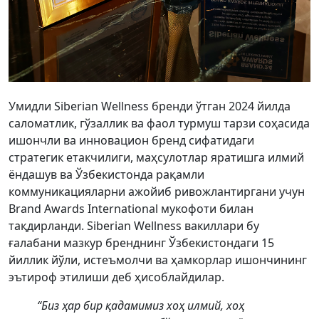
Умидли Siberian Wellness бренди ўтган 2024 йилда
саломатлик, гўзаллик ва фаол турмуш тарзи соҳасида
ишончли ва инновацион бренд сифатидаги
стратегик етакчилиги, маҳсулотлар яратишга илмий
ёндашув ва Ўзбекистонда рақамли
коммуникацияларни ажойиб ривожлантиргани учун
Brand Awards International мукофоти билан
тақдирланди. Siberian Wellness вакиллари бу
ғалабани мазкур бренднинг Ўзбекистондаги 15
йиллик йўли, истеъмолчи ва ҳамкорлар ишончининг
эътироф этилиши деб ҳисоблайдилар.
“Биз ҳар бир қадамимиз хоҳ илмий, хоҳ