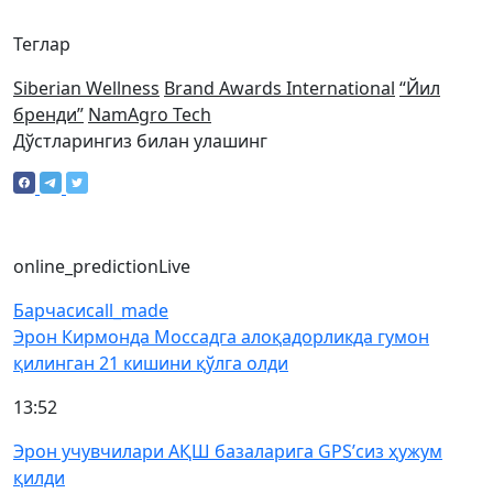
Теглар
Siberian Wellness
Brand Awards International
“Йил
бренди”
NamAgro Tech
Дўстларингиз билан улашинг
online_prediction
Live
Барчаси
call_made
Эрон Кирмонда Моссадга алоқадорликда гумон
қилинган 21 кишини қўлга олди
13:52
Эрон учувчилари АҚШ базаларига GPS’сиз ҳужум
қилди