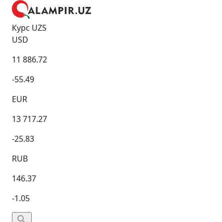
Курс UZS
USD
11 886.72
-55.49
EUR
13 717.27
-25.83
RUB
146.37
-1.05