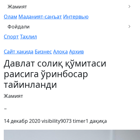
Жамият
Олам
Маданият-санъат
Интервью
Фойдали
Спорт
Таҳлил
Сайт хақида
Бизнес
Алоқа
Архив
Давлат солиқ қўмитаси
раисига ўринбосар
тайинланди
Жамият
−
14 декабр 2020
visibility
9073
timer
1 дақиқа