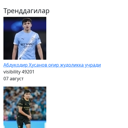
Тренддагилар
Абдуқодир Ҳусанов оғир жудоликка учради
visibility
49201
07 август