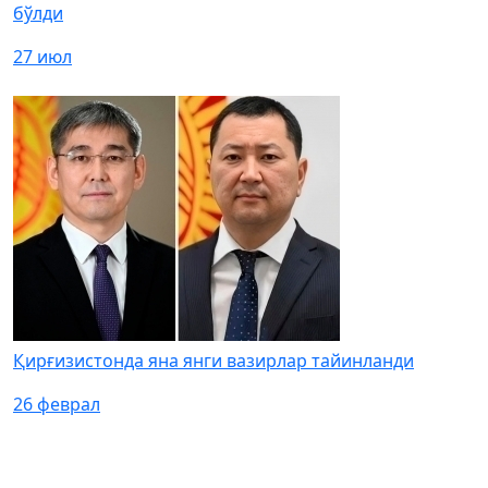
бўлди
27 июл
Қирғизистонда яна янги вазирлар тайинланди
26 феврал