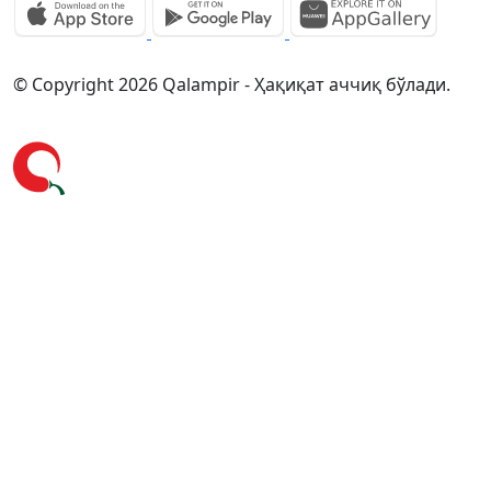
© Copyright 2026 Qalampir - Ҳақиқат аччиқ бўлади.