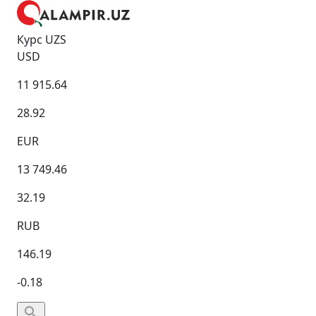
Курс UZS
USD
11 915.64
28.92
EUR
13 749.46
32.19
RUB
146.19
-0.18