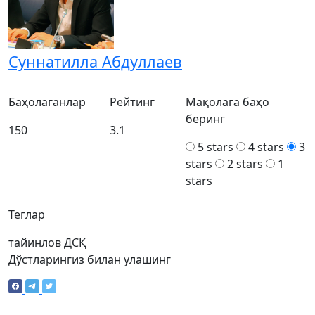
Суннатилла Абдуллаев
Баҳолаганлар
Рейтинг
Мақолага баҳо
беринг
150
3.1
5 stars
4 stars
3
stars
2 stars
1
stars
Теглар
тайинлов
ДСҚ
Дўстларингиз билан улашинг