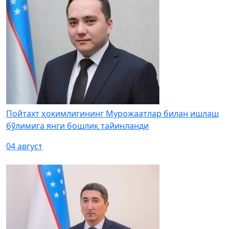
Пойтахт ҳокимлигининг Мурожаатлар билан ишлаш
бўлимига янги бошлиқ тайинланди
04 август