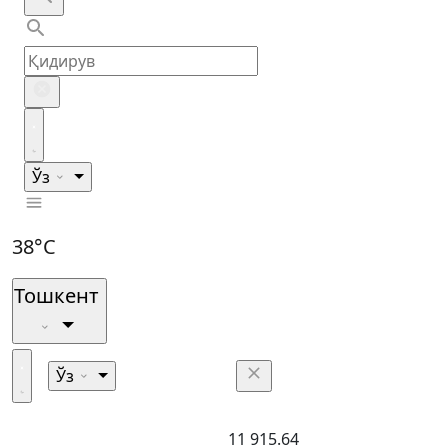
Ўз
38°C
Тошкент
Ўз
11 915.64