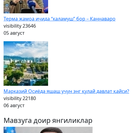
Терма жамоа ичида “каламуш” бор – Каннаваро
visibility
23646
05 август
Марказий Осиёда яшаш учун энг қулай давлат қайси?
visibility
22180
06 август
Мавзуга доир янгиликлар