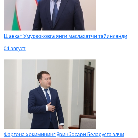
Шавкат Умурзоқовга янги маслаҳатчи тайинланди
04 август
Фарғона ҳокимининг ўринбосари Беларусга элчи