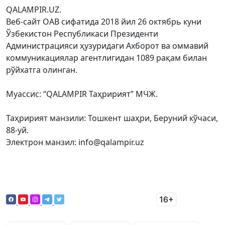
QALAMPIR.UZ.
Веб-сайт ОАВ сифатида 2018 йил 26 октябрь куни
Ўзбекистон Республикаси Президенти
Администрацияси ҳузуридаги Ахборот ва оммавий
коммуникациялар агентлигидан 1089 рақам билан
рўйхатга олинган.
Муассис: “QALAMPIR Таҳририят” МЧЖ.
Таҳририят манзили: Тошкент шаҳри, Беруний кўчаси,
88-уй.
Электрон манзил: info@qalampir.uz