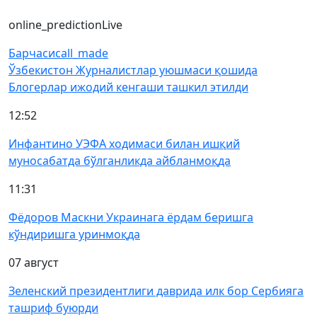
online_prediction
Live
Барчаси
call_made
Ўзбекистон Журналистлар уюшмаси қошида
Блогерлар ижодий кенгаши ташкил этилди
12:52
Инфантино УЭФА ходимаси билан ишқий
муносабатда бўлганликда айбланмоқда
11:31
Фёдоров Маскни Украинага ёрдам беришга
кўндиришга уринмоқда
07 август
Зеленский президентлиги даврида илк бор Сербияга
ташриф буюрди