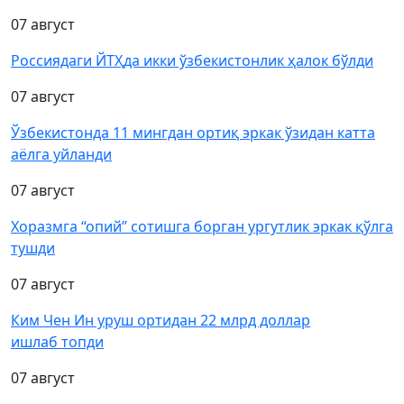
07 август
Россиядаги ЙТҲда икки ўзбекистонлик ҳалок бўлди
07 август
Ўзбекистонда 11 мингдан ортиқ эркак ўзидан катта
аёлга уйланди
07 август
Хоразмга “опий” сотишга борган ургутлик эркак қўлга
тушди
07 август
Ким Чен Ин уруш ортидан 22 млрд доллар
ишлаб топди
07 август