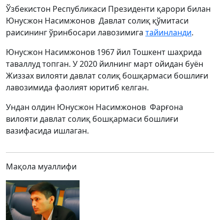
Ўзбекистон Республикаси Президенти қарори билан
Юнусжон Насимжонов Давлат солиқ қўмитаси
раисининг ўринбосари лавозимига
тайинланди
.
Юнусжон Насимжонов 1967 йил Тошкент шаҳрида
таваллуд топган. У 2020 йилнинг март ойидан буён
Жиззах вилояти давлат солиқ бошқармаси бошлиғи
лавозимида фаолият юритиб келган.
Ундан олдин Юнусжон Насимжонов Фарғона
вилояти давлат солиқ бошқармаси бошлиғи
вазифасида ишлаган.
Мақола муаллифи