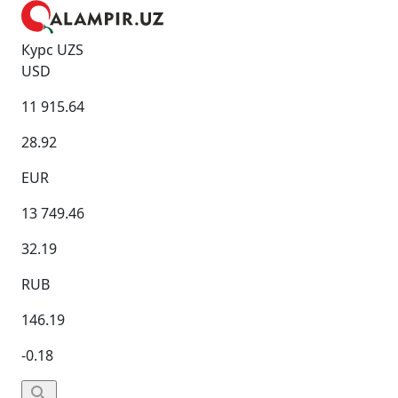
Курс UZS
USD
11 915.64
28.92
EUR
13 749.46
32.19
RUB
146.19
-0.18