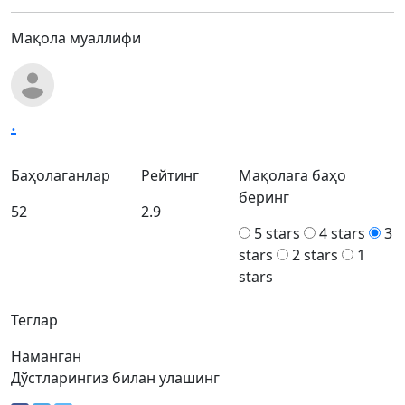
Мақола муаллифи
.
Баҳолаганлар
Рейтинг
Мақолага баҳо
беринг
52
2.9
5 stars
4 stars
3
stars
2 stars
1
stars
Теглар
Наманган
Дўстларингиз билан улашинг