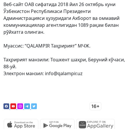
Веб-сайт ОАВ сифатида 2018 йил 26 октябрь куни
Ўзбекистон Республикаси Президенти
Администрацияси ҳузуридаги Ахборот ва оммавий
коммуникациялар агентлигидан 1089 рақам билан
рўйхатга олинган.
Муассис: “QALAMPIR Таҳририят” МЧЖ.
Таҳририят манзили: Тошкент шаҳри, Беруний кўчаси,
88-уй.
Электрон манзил: info@qalampir.uz