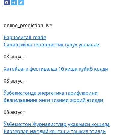
online_prediction
Live
Барчаси
call_made
Сариосиёда террористик гуруҳ ушланди
08 август
Хитойдаги фестивалда 16 киши куйиб қолди
08 август
Ўзбекистонда энергетика тарифларини
белгилашнинг янги тизими жорий этилди
08 август
Ўзбекистон Журналистлар уюшмаси қошида
Блогерлар ижодий кенгаши ташкил этилди