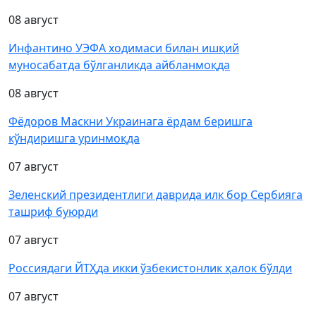
08 август
Инфантино УЭФА ходимаси билан ишқий
муносабатда бўлганликда айбланмоқда
08 август
Фёдоров Маскни Украинага ёрдам беришга
кўндиришга уринмоқда
07 август
Зеленский президентлиги даврида илк бор Сербияга
ташриф буюрди
07 август
Россиядаги ЙТҲда икки ўзбекистонлик ҳалок бўлди
07 август