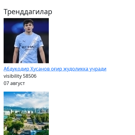
Тренддагилар
Абдуқодир Ҳусанов оғир жудоликка учради
visibility
58506
07 август