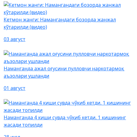
Кетмон жанги: Намангандаги бозорда жанжал
кўтарилди (видео)
03 август
Наманганда ажал оғусини пулловчи наркотармоқ
аъзолари ушланди
01 август
Наманганда 4 киши сувда чўкиб кетди. 1 кишининг
жасади топилди