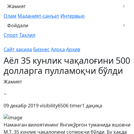
Жамият
Олам
Маданият-санъат
Интервью
Фойдали
Спорт
Таҳлил
Сайт хақида
Бизнес
Алоқа
Архив
Аёл 35 кунлик чақалоғини 500
долларга пулламоқчи бўлди
Жамият
−
09 декабр 2019
visibility
6506
timer
1 дақиқа
Наманган вилоятининг Янгиқўрғон туманида яшовчи
M.T. 35 кунлик чақалоғини сотмоқчи бўлди. Бу ҳақда