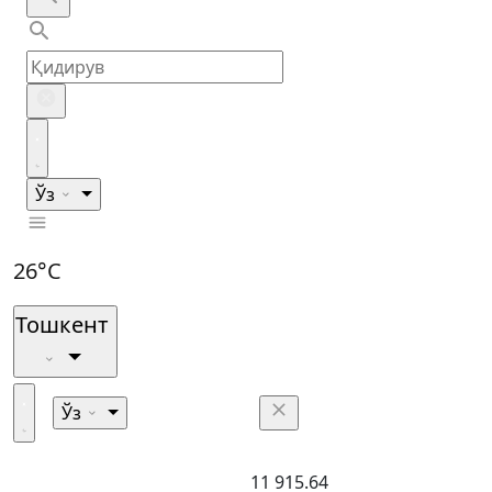
Ўз
26°C
Тошкент
Ўз
11 915.64