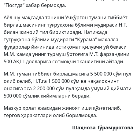
“Постда” хабар бермоқда.
Aёл шу мақсадда таниши Учқўрғон тумани тиббиёт
бирлашмасининг туғруқхона бўлими мудираси Н.T.
билан жиноий тил бириктиради. Натижада
туғруқхона бўлими мудираси “Қурама” маҳалла
фуқаролар йиғинида истиқомат қилувчи уй бекаси
M.M. ҳамда унинг турмуш ўртоғига M.T. фарзандини
500 AҚШ долларига сотмоқчи эканлигини айтади.
M.M. туман тиббиёт бирлашмасига 5 500 000 сўм пул
олиб келиб, Н.T.га 1 500 000 сўм ва чақалоқнинг
онасига эса 2 200 000 сўм пул ҳамда умумий қиймати
500 000 сўмлик кийимларни беради.
Mазкур ҳолат юзасидан жиноят иши қўзғатилиб,
тергов ҳаракатлари олиб борилмоқда.
Шаҳноза Тўрамуротова