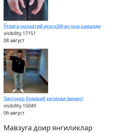
Ўғлига ноодатий исм қўйган она қамалди
visibility
17151
08 август
Тиктокер ўлдириб кетилди (видео)
visibility
15049
06 август
Мавзуга доир янгиликлар