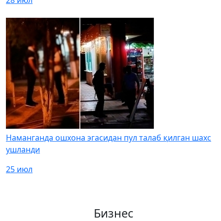
28 июл
Наманганда ошхона эгасидан пул талаб қилган шахс
ушланди
25 июл
Бизнес