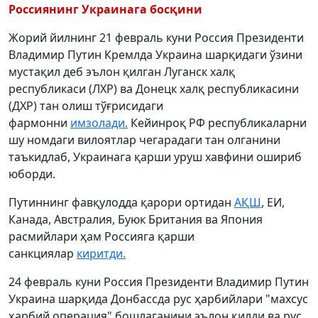
Россиянинг Украинага босқини
Жорий йилнинг 21 февраль куни Россия Президенти
Владимир Путин Кремлда Украина шарқидаги ўзини
мустақил деб эълон қилган Луганск халқ
республикаси (ЛХР) ва Донецк халқ республикасини
(ДХР) тан олиш тўғрисидаги
фармонни
имзолади.
Кейинроқ РФ республикаларни
шу номдаги вилоятлар чегарадаги тан олганини
таъкидлаб, Украинага қарши уруш хавфини ошириб
юборди.
Путиннинг фавқулодда қарори ортидан
АҚШ
, ЕИ,
Канада, Австралия, Буюк Британия ва Япония
расмийлари ҳам Россияга қарши
санкциялар
киритди.
24 февраль куни Россия Президенти Владимир Путин
Украина шарқида Донбассда рус ҳарбийлари "махсус
ҳарбий операция" бошлаганини эълон қилди ва рус