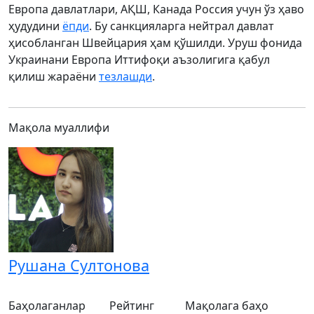
Европа давлатлари, АҚШ, Канада Россия учун ўз ҳаво
ҳудудини
ёпди
. Бу санкцияларга нейтрал давлат
ҳисобланган Швейцария ҳам қўшилди. Уруш фонида
Украинани Европа Иттифоқи аъзолигига қабул
қилиш жараёни
тезлашди
.
Мақола муаллифи
Рушана Султонова
Баҳолаганлар
Рейтинг
Мақолага баҳо