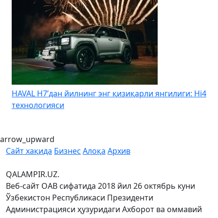
HAVAL H7’дан йилнинг энг қизиқарли янгилиги: Hi4
K
технологияси
arrow_upward
Сайт хақида
Бизнес
Алоқа
Архив
QALAMPIR.UZ.
Веб-сайт ОАВ сифатида 2018 йил 26 октябрь куни
Ўзбекистон Республикаси Президенти
Администрацияси ҳузуридаги Ахборот ва оммавий