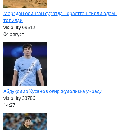
Марсдан олинган суратда “юраётган сирли одам”
топилди
visibility
69512
04 август
Абдуқодир Ҳусанов оғир жудоликка учради
visibility
33786
14:27