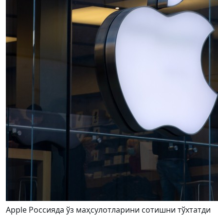
Apple Россияда ўз маҳсулотларини сотишни тўхтатди