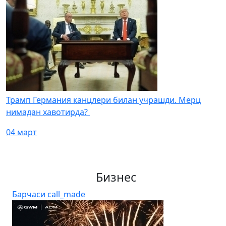
Трамп Германия канцлери билан учрашди. Мерц
нимадан хавотирда?
04 март
Бизнес
Барчаси
call_made