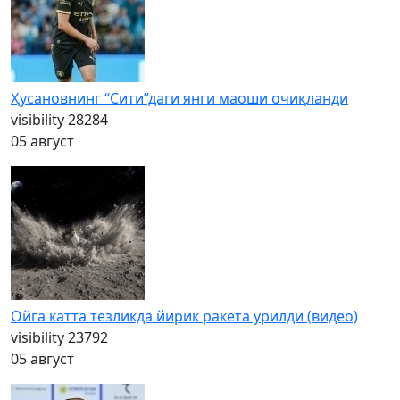
Ҳусановнинг “Сити”даги янги маоши очиқланди
visibility
28284
05 август
Ойга катта тезликда йирик ракета урилди (видео)
visibility
23792
05 август