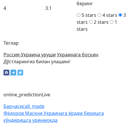
беринг
4
3.1
5 stars
4 stars
3
stars
2 stars
1
stars
Теглар
Россия-Украина уруши
Украинага босқин
Дўстларингиз билан улашинг
online_prediction
Live
Барчаси
call_made
Фёдоров Маскни Украинага ёрдам беришга
кўндиришга уринмоқда