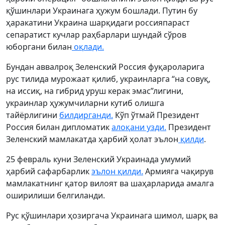
қўшинлари Украинага ҳужум бошлади. Путин бу
ҳаракатини Украина шарқидаги россияпараст
сепаратист кучлар раҳбарлари шундай сўров
юборгани билан
оқлади.
Бундан аввалроқ Зеленский Россия фуқароларига
рус тилида мурожаат қилиб, украинларга “на совуқ,
на иссиқ, на гибрид уруш керак эмас”лигини,
украинлар ҳужумчиларни кутиб олишга
тайёрлигини
билдирганди.
Кўп ўтмай Президент
Россия билан дипломатик
алоқани узди.
Президент
Зеленский мамлакатда ҳарбий ҳолат эълон
қилди
.
25 февраль куни Зеленский Украинада умумий
ҳарбий сафарбарлик
эълон қилди.
Армияга чақирув
мамлакатнинг қатор вилоят ва шаҳарларида амалга
оширилиши белгиланди.
Рус қўшинлари ҳозиргача Украинага шимол, шарқ ва