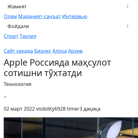
Жамият
Олам
Маданият-санъат
Интервью
Фойдали
Спорт
Таҳлил
Сайт хақида
Бизнес
Алоқа
Архив
Apple Россияда маҳсулот
сотишни тўхтатди
Технология
−
02 март 2022
visibility
6928
timer
3 дақиқа