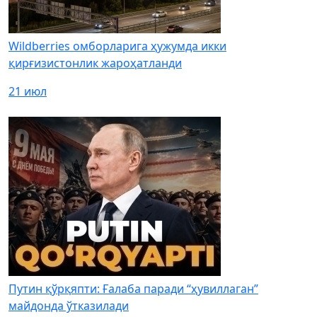
Wildberries омборларига ҳужумда икки
қирғизистонлик жароҳатланди
21 июл
Путин қўрқяпти: Ғалаба паради “ҳувиллаган”
майдонда ўтказилади