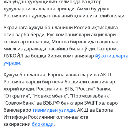
жанубдан ҳужум қилиб келмоқда ва қатор
ҳудудларни эгаллашга эришди. Аммо бу уруш
Россиянинг дунёда яккаланиб қолишига олиб келди.
Украинага ҳужум бошланиши Россия иқтисодига
оғир зарба берди. Рус компаниялари акциялари
кескин арзонлашди, Москва биржасида савдолар
мислсиз даражада пасайиш билан ўтди. Газпром,
ЛУКОЙЛ ва бошқа йирик компаниялар
йўқотишларга
учради.
Ҳужум бошлангач, Европа давлатлари ва АҚШ
Россияга қарши бир неча босқичли санкциялар
жорий қилди. Россиянинг ВТБ, “Россия” банки,
“Открытия”, “Новикомбанк”, “Промсвязьбанк”,
“Совкомбанк” ва ВЭБ.РФ банклари SWIFT халқаро
банклараро
тизимидан узилди.
АҚШ ва Европа
Иттифоқи Россиянинг олтин-валюта
захирасини
блоклади
.