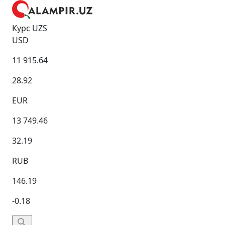
Курс UZS
USD
11 915.64
28.92
EUR
13 749.46
32.19
RUB
146.19
-0.18