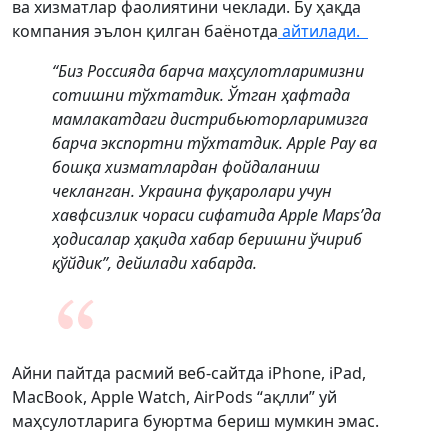
ва хизматлар фаолиятини чеклади. Бу ҳақда
компания эълон қилган баёнотда
айтилади.
“Биз Россияда барча маҳсулотларимизни
сотишни тўхтатдик. Ўтган ҳафтада
мамлакатдаги дистрибьюторларимизга
барча экспортни тўхтатдик. Apple Pay ва
бошқа хизматлардан фойдаланиш
чекланган. Украина фуқаролари учун
хавфсизлик чораси сифатида Apple Maps’да
ҳодисалар ҳақида хабар беришни ўчириб
қўйдик”, дейилади хабарда.
Айни пайтда расмий веб-сайтда iPhone, iPad,
MacBook, Apple Watch, AirPods “ақлли” уй
маҳсулотларига буюртма бериш мумкин эмас.