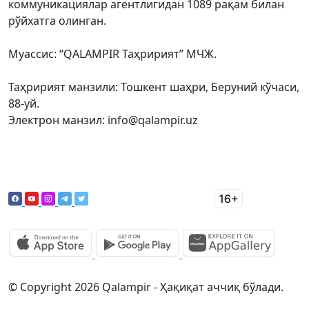
коммуникациялар агентлигидан 1089 рақам билан
рўйхатга олинган.
Муассис: “QALAMPIR Таҳририят” МЧЖ.
Таҳририят манзили: Тошкент шаҳри, Беруний кўчаси,
88-уй.
Электрон манзил: info@qalampir.uz
© Copyright 2026 Qalampir - Ҳақиқат аччиқ бўлади.