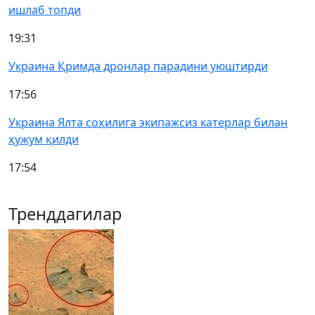
ишлаб топди
19:31
Украина Қримда дронлар парадини уюштирди
17:56
Украина Ялта соҳилига экипажсиз катерлар билан
ҳужум қилди
17:54
Тренддагилар