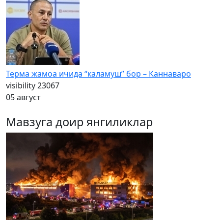
Терма жамоа ичида “каламуш” бор – Каннаваро
visibility
23067
05 август
Мавзуга доир янгиликлар