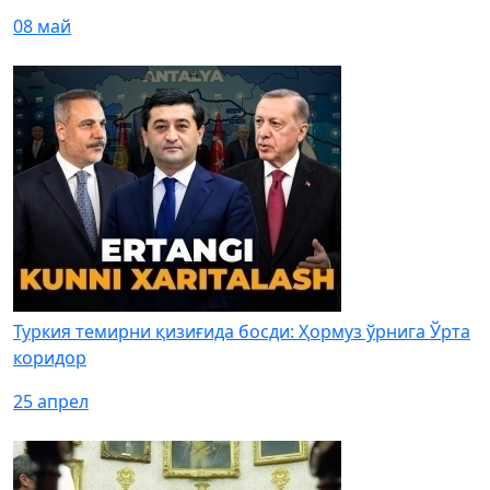
08 май
Туркия темирни қизиғида босди: Ҳормуз ўрнига Ўрта
коридор
25 апрел