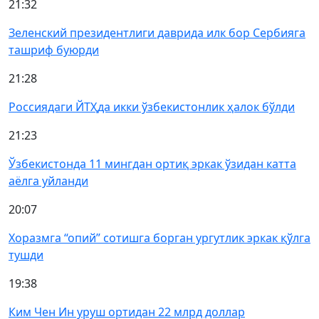
21:32
Зеленский президентлиги даврида илк бор Сербияга
ташриф буюрди
21:28
Россиядаги ЙТҲда икки ўзбекистонлик ҳалок бўлди
21:23
Ўзбекистонда 11 мингдан ортиқ эркак ўзидан катта
аёлга уйланди
20:07
Хоразмга “опий” сотишга борган ургутлик эркак қўлга
тушди
19:38
Ким Чен Ин уруш ортидан 22 млрд доллар