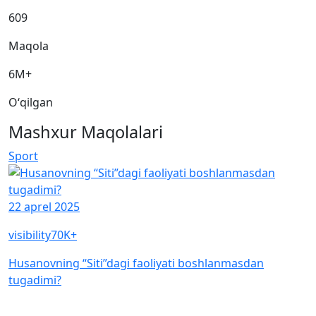
609
Maqola
6M+
Oʻqilgan
Mashxur Maqolalari
Sport
22 aprel 2025
visibility
70K+
Husanovning “Siti”dagi faoliyati boshlanmasdan
tugadimi?