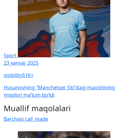
Sport
23 yanvar 2025
visibility
51K+
Husanovning “Manchetser Siti”dagi maoshining
miqdori ma’lum bo‘ldi
Muallif maqolalari
Barchasi
call_made