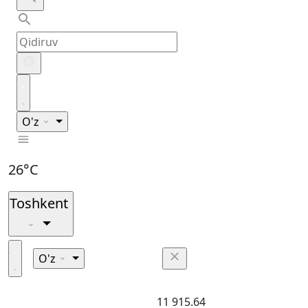
O'z
26°C
Toshkent
O'z
11 915.64