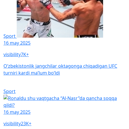
Sport
16 may 2025
visibility
7K+
O‘zbekistonlik jangchilar oktagonga chiqadigan UFC
turniri kardi ma’lum bo‘ldi
Sport
16 may 2025
visibility
23K+