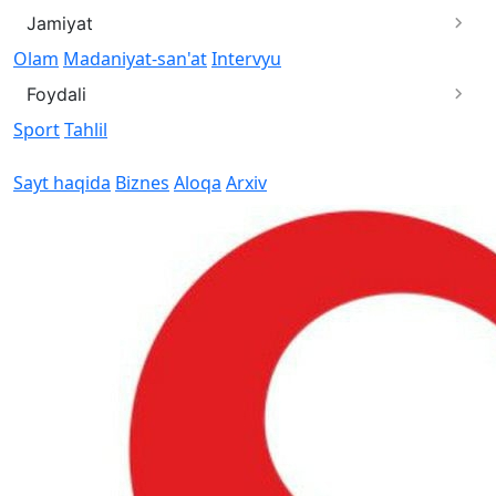
Jamiyat
Olam
Madaniyat-san'at
Intervyu
Foydali
Sport
Tahlil
Sayt haqida
Biznes
Aloqa
Arxiv