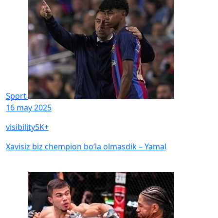
Sport
16 may 2025
visibility
5K+
Xavisiz biz chempion bo‘la olmasdik – Yamal