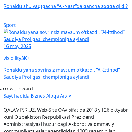
Ronaldu shu vaqtgacha “Al-Nasr”da qancha soqqa qildi?
Sport
16 may 2025
visibility
3K+
Ronaldu yana sovrinsiz mavsum o‘tkazdi. “Al-Ittihod”
Saudiya Proligasi chempioniga aylandi
arrow_upward
Sayt haqida
Biznes
Aloqa
Arxiv
QALAMPIR.UZ. Web-Site OAV sifatida 2018 yil 26 oktyabr
kuni O‘zbekiston Respublikasi Prezidenti
Administratsiyasi huzuridagi Axborot va ommaviy
kommunikatsiyalar agentligidan 1089 raqam bilan