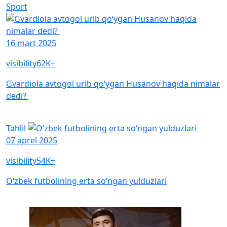
Sport
16 mart 2025
visibility
62K+
Gvardiola avtogol urib qo‘ygan Husanov haqida nimalar
dedi?
Tahlil
07 aprel 2025
visibility
54K+
O‘zbek futbolining erta so‘ngan yulduzlari