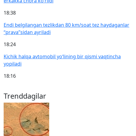
erkakka chora ko‘rildi
18:38
Endi belgilangan tezlikdan 80 km/soat tez haydaganlar
“prava”sidan ayriladi
18:24
Kichik halqa avtomobil yo‘lining bir qismi vaqtincha
yopiladi
18:16
Trenddagilar