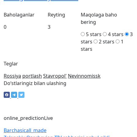
Baholaganlar
Reyting
Maqolaga baho
bering
0
3
5 stars
4 stars
3
stars
2 stars
1
stars
Teglar
Rossiya
portlash
Stavropol'
Nevinnomissk
Doʻstlaringiz bilan ulashing
online_prediction
Live
Barchasi
call_made