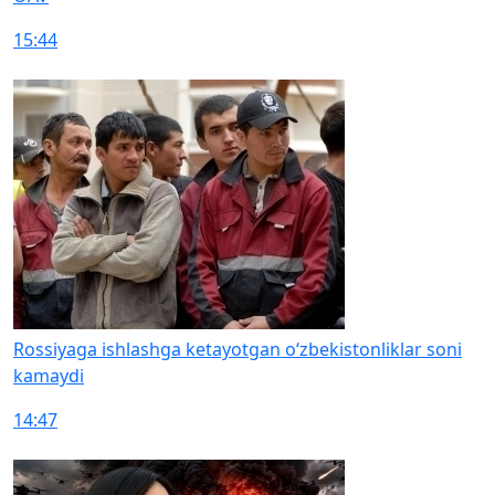
15:44
Rossiyaga ishlashga ketayotgan o‘zbekistonliklar soni
kamaydi
14:47