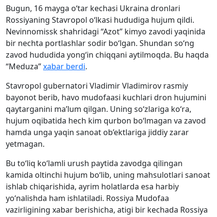
Bugun, 16 mayga o‘tar kechasi Ukraina dronlari
Rossiyaning Stavropol o‘lkasi hududiga hujum qildi.
Nevinnomissk shahridagi “Azot” kimyo zavodi yaqinida
bir nechta portlashlar sodir bo‘lgan. Shundan so‘ng
zavod hududida yong‘in chiqqani aytilmoqda. Bu haqda
“Meduza”
xabar berdi
.
Stavropol gubernatori Vladimir Vladimirov rasmiy
bayonot berib, havo mudofaasi kuchlari dron hujumini
qaytarganini ma’lum qilgan. Uning so‘zlariga ko‘ra,
hujum oqibatida hech kim qurbon bo‘lmagan va zavod
hamda unga yaqin sanoat ob’ektlariga jiddiy zarar
yetmagan.
Bu to‘liq ko‘lamli urush paytida zavodga qilingan
kamida oltinchi hujum bo‘lib, uning mahsulotlari sanoat
ishlab chiqarishida, ayrim holatlarda esa harbiy
yo‘nalishda ham ishlatiladi. Rossiya Mudofaa
vazirligining xabar berishicha, atigi bir kechada Rossiya