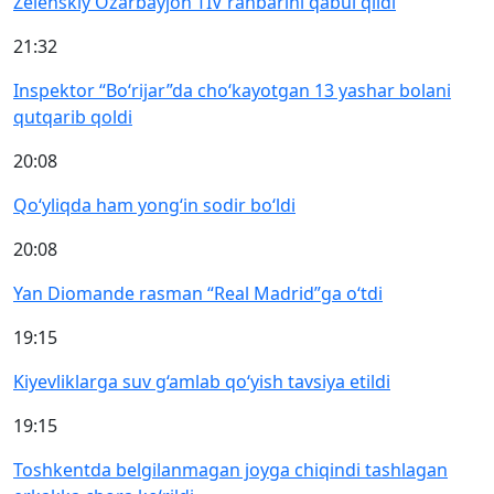
Zelenskiy Ozarbayjon TIV rahbarini qabul qildi
21:32
Inspektor “Bo‘rijar”da cho‘kayotgan 13 yashar bolani
qutqarib qoldi
20:08
Qo‘yliqda ham yong‘in sodir bo‘ldi
20:08
Yan Diomande rasman “Real Madrid”ga o‘tdi
19:15
Kiyevliklarga suv g‘amlab qo‘yish tavsiya etildi
19:15
Toshkentda belgilanmagan joyga chiqindi tashlagan