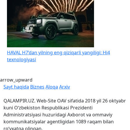
HAVAL H7’dan yilning eng qiziqarli yangiligi: Hi4
K
texnologiyasi
b
arrow_upward
Sayt haqida
Biznes
Aloqa
Arxiv
QALAMPIR.UZ. Web-Site OAV sifatida 2018 yil 26 oktyabr
kuni O‘zbekiston Respublikasi Prezidenti
Administratsiyasi huzuridagi Axborot va ommaviy
kommunikatsiyalar agentligidan 1089 raqam bilan
ro‘yxatga olingan.