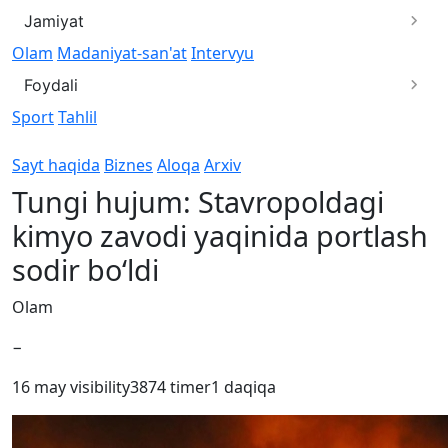
Jamiyat
Olam
Madaniyat-san'at
Intervyu
Foydali
Sport
Tahlil
Sayt haqida
Biznes
Aloqa
Arxiv
Tungi hujum: Stavropoldagi
kimyo zavodi yaqinida portlash
sodir bo‘ldi
Olam
−
16 may
visibility
3874
timer
1 daqiqa