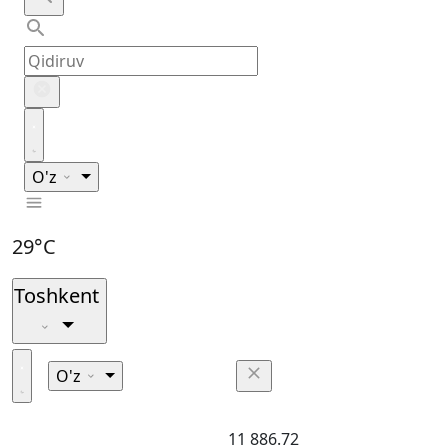
O'z
29°C
Toshkent
O'z
11 886.72