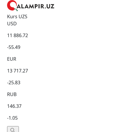
Kurs UZS
USD
11 886.72
-55.49
EUR
13 717.27
-25.83
RUB
146.37
-1.05