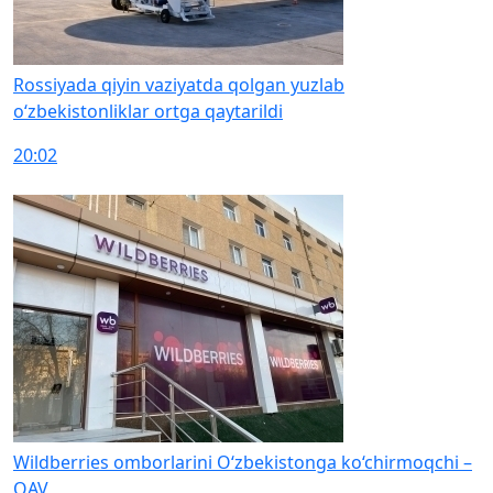
Rossiyada qiyin vaziyatda qolgan yuzlab
o‘zbekistonliklar ortga qaytarildi
20:02
Wildberries omborlarini O‘zbekistonga ko‘chirmoqchi –
OAV