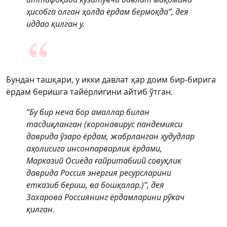
ҳисобга олган ҳолда ёрдам бермоқда”, дея
иддао қилган у.
Бундан ташқари, у икки давлат ҳар доим бир-бирига
ёрдам беришга тайёрлигини айтиб ўтган.
“Бу бир неча бор амаллар билан
тасдиқланган (коронавирус пандемияси
даврида ўзаро ёрдам, жабрланган ҳудудлар
аҳолисига инсонпарварлик ёрдами,
Марказий Осиёда ғайритабиий совуқлик
даврида Россия энергия ресурсларини
етказиб бериш, ва бошқалар.)”, дея
Захарова Россиянинг ёрдамларини рўкач
қилган.