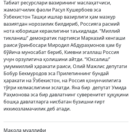
Табиат ресурслари вазирининг маслаҳатчиси,
жамоатчилик фаоли Расул Кушербоев эса
Ўзбекистон Ташқи ишлар вазирлиги ҳам мазкур
вазиятдан норозилик билдириб, Россияга расмий
нота юбориши кераклигини таъкидлади. “Миллий
тикланиш” демократик партияси Марказий кенгаши
раиси ўринбосари Миродил Абдураҳмонов ҳам бу
бўйича муносабат бериб, Киевни эгаллаш Россия
учун орзулигича қолишини айтди. “Юксалиш”
умуммиллий ҳаракати раиси, Олий Мажлис депутати
Бобур Бекмуродов эса Прилепиннинг бундай
ҳаракати на Ўзбекистон, на Россия қонунчилигига
тўғри келмаслигини эслатди. Яна бир депутат Умида
Раҳмонова эса бир давлатнинг суверенитет ҳуқуқини
бошқа давлатларга нисбатан бузишни ғирт
иккиюзламачилик деб атади.
Мақола муаллифи