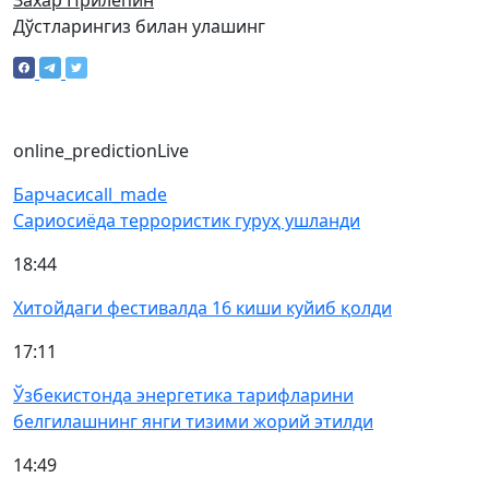
Захар Прилепин
Дўстларингиз билан улашинг
online_prediction
Live
Барчаси
call_made
Сариосиёда террористик гуруҳ ушланди
18:44
Хитойдаги фестивалда 16 киши куйиб қолди
17:11
Ўзбекистонда энергетика тарифларини
белгилашнинг янги тизими жорий этилди
14:49