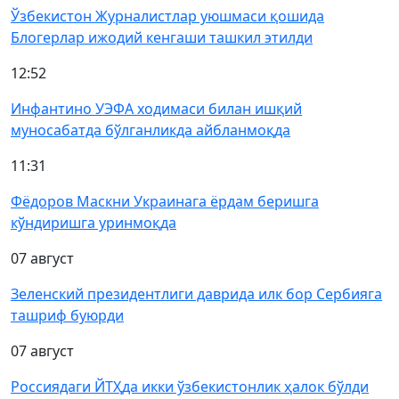
Ўзбекистон Журналистлар уюшмаси қошида
Блогерлар ижодий кенгаши ташкил этилди
12:52
Инфантино УЭФА ходимаси билан ишқий
муносабатда бўлганликда айбланмоқда
11:31
Фёдоров Маскни Украинага ёрдам беришга
кўндиришга уринмоқда
07 август
Зеленский президентлиги даврида илк бор Сербияга
ташриф буюрди
07 август
Россиядаги ЙТҲда икки ўзбекистонлик ҳалок бўлди