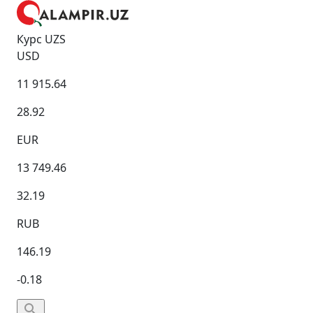
Курс UZS
USD
11 915.64
28.92
EUR
13 749.46
32.19
RUB
146.19
-0.18