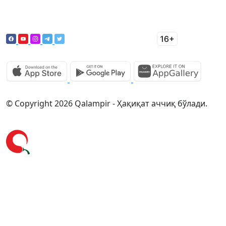
© Copyright 2026 Qalampir - Ҳақиқат аччиқ бўлади.