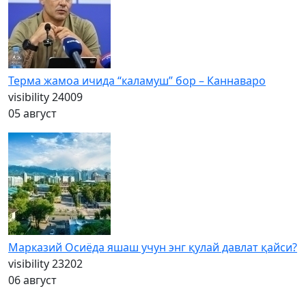
Терма жамоа ичида “каламуш” бор – Каннаваро
visibility
24009
05 август
Марказий Осиёда яшаш учун энг қулай давлат қайси?
visibility
23202
06 август