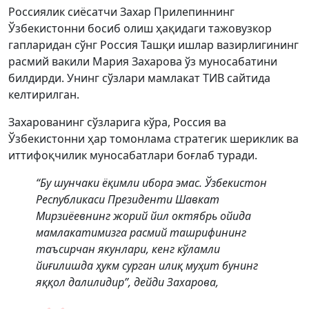
Россиялик сиёсатчи Захар Прилепиннинг
Ўзбекистонни босиб олиш ҳақидаги тажовузкор
гапларидан сўнг Россия Ташқи ишлар вазирлигининг
расмий вакили Мария Захарова ўз муносабатини
билдирди. Унинг сўзлари мамлакат ТИВ сайтида
келтирилган.
Захарованинг сўзларига кўра, Россия ва
Ўзбекистонни ҳар томонлама стратегик шериклик ва
иттифоқчилик муносабатлари боғлаб туради.
“Бу шунчаки ёқимли ибора эмас. Ўзбекистон
Республикаси Президенти Шавкат
Мирзиёевнинг жорий йил октябрь ойида
мамлакатимизга расмий ташрифининг
таъсирчан якунлари, кенг кўламли
йиғилишда ҳукм сурган илиқ муҳит бунинг
яққол далилидир”, дейди Захарова,