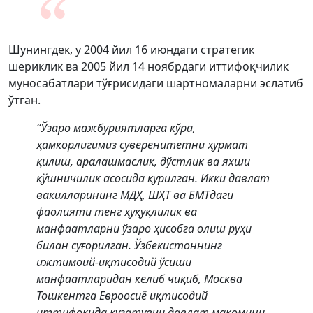
Шунингдек, у 2004 йил 16 июндаги стратегик
шериклик ва 2005 йил 14 ноябрдаги иттифоқчилик
муносабатлари тўғрисидаги шартномаларни эслатиб
ўтган.
“Ўзаро мажбуриятларга кўра,
ҳамкорлигимиз суверенитетни ҳурмат
қилиш, аралашмаслик, дўстлик ва яхши
қўшничилик асосида қурилган. Икки давлат
вакилларининг МДҲ, ШҲТ ва БМТдаги
фаолияти тенг ҳуқуқлилик ва
манфаатларни ўзаро ҳисобга олиш руҳи
билан суғорилган. Ўзбекистоннинг
ижтимоий-иқтисодий ўсиши
манфаатларидан келиб чиқиб, Москва
Тошкентга Евроосиё иқтисодий
иттифоқида кузатувчи давлат мақомини