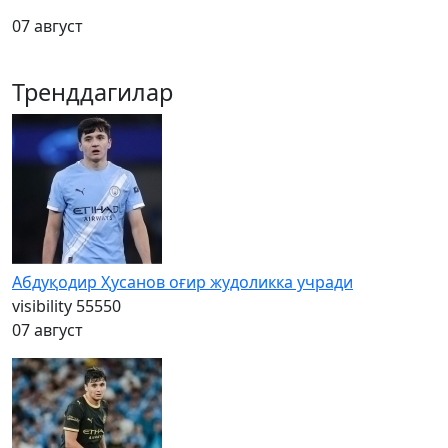
07 август
Тренддагилар
Абдуқодир Ҳусанов оғир жудоликка учради
visibility
55550
07 август