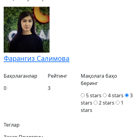
Фарангиз Салимова
Баҳолаганлар
Рейтинг
Мақолага баҳо
беринг
0
3
5 stars
4 stars
3
stars
2 stars
1
stars
Теглар