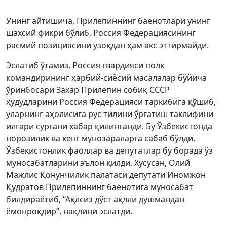
Унинг айтишича, Прилепиннинг баёнотлари унинг
шахсий фикри бўлиб, Россия Федерациясининг
расмий позициясини узоқдан ҳам акс эттирмайди.
Эслатиб ўтамиз, Россия гвардияси полк
командирининг ҳарбий-сиёсий масалалар бўйича
ўринбосари Захар Прилепин собиқ СССР
ҳудудларини Россия Федерацияси таркибига қўшиб,
уларнинг аҳолисига рус тилини ўргатиш таклифини
илгари сургани хабар қилинганди. Бу Ўзбекистонда
норозилик ва кенг мунозараларга сабаб бўлди.
Ўзбекистонлик фаоллар ва депутатлар бу борада ўз
муносабатларини эълон қилди. Хусусан, Олий
Мажлис Қонунчилик палатаси депутати Иномжон
Қудратов Прилепиннинг баёнотига муносабат
билдираётиб, “Ақлсиз дўст ақлли душмандан
ёмонроқдир”, нақлини эслатди.