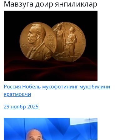
Мавзуга доир янгиликлар
Россия Нобель мукофотининг муқобилини
яратмоқчи
29 ноябр 2025