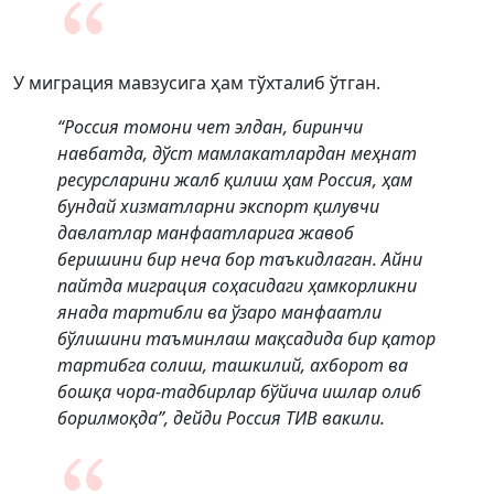
У миграция мавзусига ҳам тўхталиб ўтган.
“Россия томони чет элдан, биринчи
навбатда, дўст мамлакатлардан меҳнат
ресурсларини жалб қилиш ҳам Россия, ҳам
бундай хизматларни экспорт қилувчи
давлатлар манфаатларига жавоб
беришини бир неча бор таъкидлаган. Айни
пайтда миграция соҳасидаги ҳамкорликни
янада тартибли ва ўзаро манфаатли
бўлишини таъминлаш мақсадида бир қатор
тартибга солиш, ташкилий, ахборот ва
бошқа чора-тадбирлар бўйича ишлар олиб
борилмоқда”, дейди Россия ТИВ вакили.