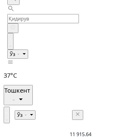
Ўз
37°C
Тошкент
Ўз
11 915.64