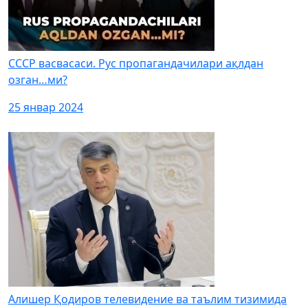
СССР васвасаси. Рус пропагандачилари ақлдан
озган…ми?
25 январ 2024
Алишер Қодиров телевидение ва таълим тизимида