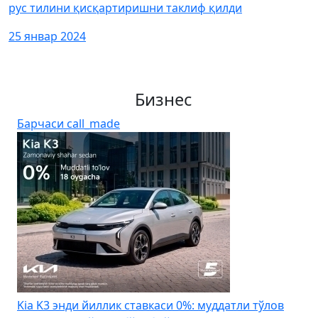
рус тилини қисқартиришни таклиф қилди
25 январ 2024
Бизнес
Барчаси
call_made
Kia K3 энди йиллик ставкаси 0%: муддатли тўлов