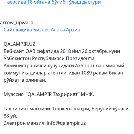
асосида 18 ойгача бўлиб тўлаш дастури
arrow_upward
Сайт хақида
Бизнес
Алоқа
Архив
QALAMPIR.UZ.
Веб-сайт ОАВ сифатида 2018 йил 26 октябрь куни
Ўзбекистон Республикаси Президенти
Администрацияси ҳузуридаги Ахборот ва оммавий
коммуникациялар агентлигидан 1089 рақам билан
рўйхатга олинган.
Муассис: “QALAMPIR Таҳририят” МЧЖ.
Таҳририят манзили: Тошкент шаҳри, Беруний кўчаси,
88-уй.
Электрон манзил: info@qalampir.uz