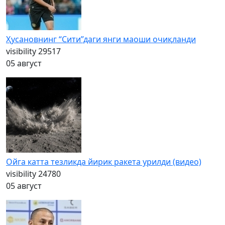
Ҳусановнинг “Сити”даги янги маоши очиқланди
visibility
29517
05 август
Ойга катта тезликда йирик ракета урилди (видео)
visibility
24780
05 август