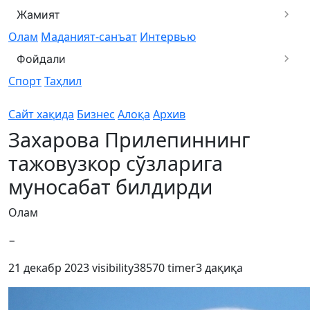
Жамият
Олам
Маданият-санъат
Интервью
Фойдали
Спорт
Таҳлил
Сайт хақида
Бизнес
Алоқа
Архив
Захарова Прилепиннинг
тажовузкор сўзларига
муносабат билдирди
Олам
−
21 декабр 2023
visibility
38570
timer
3 дақиқа