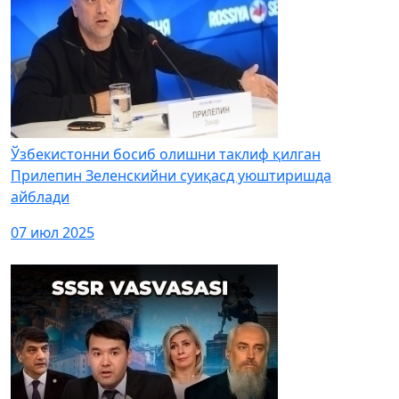
Ўзбекистонни босиб олишни таклиф қилган
Прилепин Зеленскийни суиқасд уюштиришда
айблади
07 июл 2025