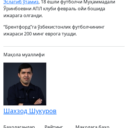
Эслатиб ўтамиз
, 18 ёшли футболчи Муҳаммадали
Ўринбоевни АПЛ клуби февраль ойи бошида
ижарага олганди.
“Брентфорд”га ўзбекистонлик футболчининг
ижараси 200 минг еврога тушди.
Мақола муаллифи
Шахзод Шукуров
Баҳолаганлар
Рейтинг
Мақолага баҳо