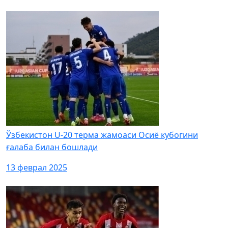
Ўзбекистон U-20 терма жамоаси Осиё кубогини
ғалаба билан бошлади
13 феврал 2025