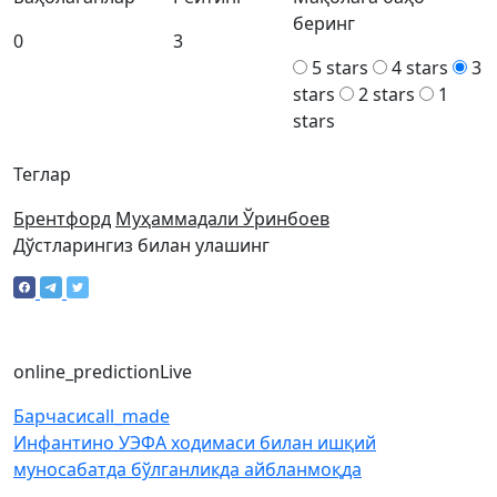
беринг
0
3
5 stars
4 stars
3
stars
2 stars
1
stars
Теглар
Брентфорд
Муҳаммадали Ўринбоев
Дўстларингиз билан улашинг
online_prediction
Live
Барчаси
call_made
Инфантино УЭФА ходимаси билан ишқий
муносабатда бўлганликда айбланмоқда