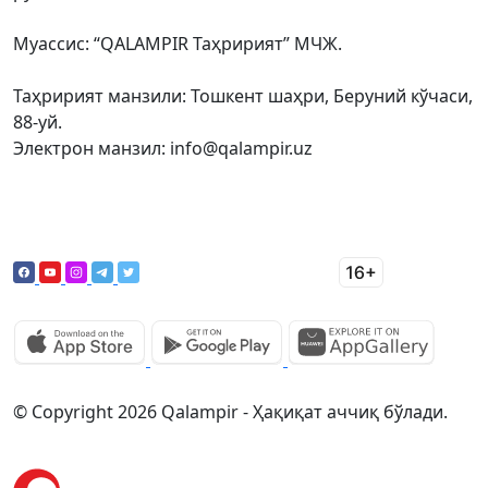
Муассис: “QALAMPIR Таҳририят” МЧЖ.
Таҳририят манзили: Тошкент шаҳри, Беруний кўчаси,
88-уй.
Электрон манзил: info@qalampir.uz
© Copyright 2026 Qalampir - Ҳақиқат аччиқ бўлади.