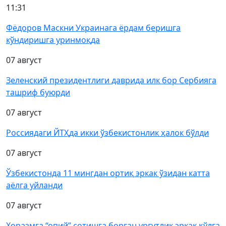
11:31
Фёдоров Маскни Украинага ёрдам беришга
кўндиришга уринмоқда
07 август
Зеленский президентлиги даврида илк бор Сербияга
ташриф буюрди
07 август
Россиядаги ЙТҲда икки ўзбекистонлик ҳалок бўлди
07 август
Ўзбекистонда 11 мингдан ортиқ эркак ўзидан катта
аёлга уйланди
07 август
Хоразмга “опий” сотишга борган ургутлик эркак қўлга