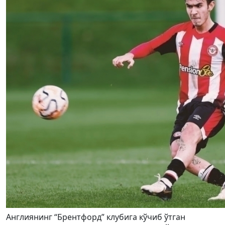
Англиянинг “Брентфорд” клубига кўчиб ўтган