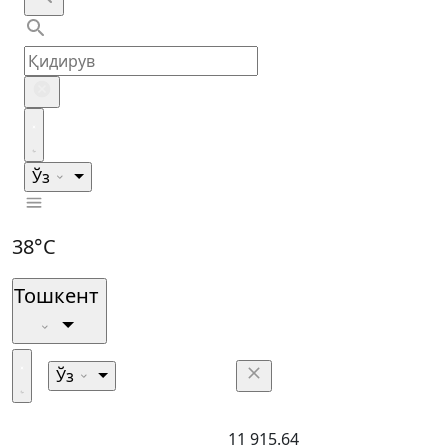
Ўз
38°C
Тошкент
Ўз
11 915.64