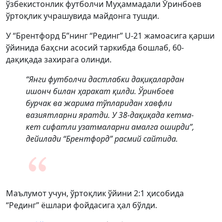
ўзбекистонлик футболчи Муҳаммадали Ўринбоев
ўртоқлик учрашувида майдонга тушди.
У “Брентфорд Б”нинг “Рединг” U-21 жамоасига қарши
ўйинида баҳсни асосий таркибда бошлаб, 60-
дақиқада захирага олинди.
“Янги футболчи дастлабки дақиқалардан
ишонч билан ҳаракат қилди. Ўринбоев
бурчак ва жарима тўпларидан хавфли
вазиятларни яратди. У 38-дақиқада кетма-
кет сифатли узатмаларни амалга оширди”,
дейилади “Брентфорд” расмий сайтида.
Маълумот учун, ўртоқлик ўйини 2:1 ҳисобида
“Рединг” ёшлари фойдасига ҳал бўлди.