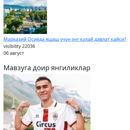
Марказий Осиёда яшаш учун энг қулай давлат қайси?
visibility
22036
06 август
Мавзуга доир янгиликлар