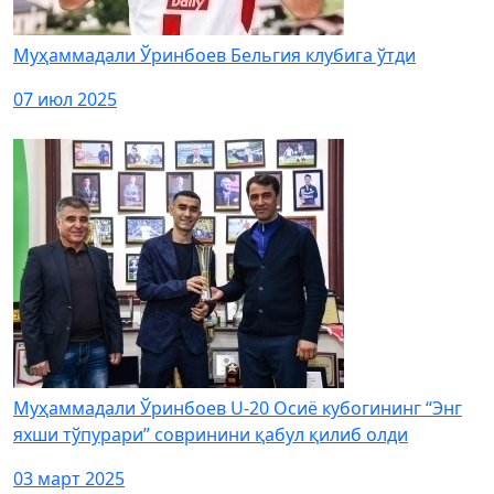
Муҳаммадали Ўринбоев Бельгия клубига ўтди
07 июл 2025
Муҳаммадали Ўринбоев U-20 Осиё кубогининг “Энг
яхши тўпурари” совринини қабул қилиб олди
03 март 2025