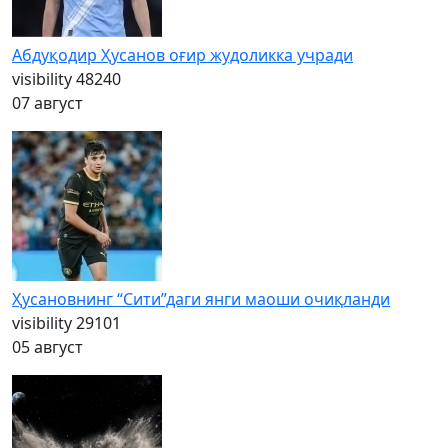
Абдуқодир Ҳусанов оғир жудоликка учради
visibility
48240
07 август
Ҳусановнинг “Сити”даги янги маоши очиқланди
visibility
29101
05 август