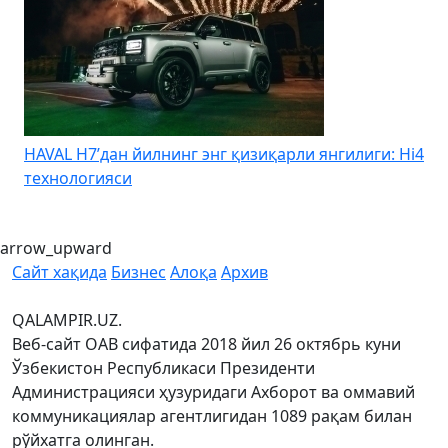
HAVAL H7’дан йилнинг энг қизиқарли янгилиги: Hi4
K
технологияси
arrow_upward
Сайт хақида
Бизнес
Алоқа
Архив
QALAMPIR.UZ.
Веб-сайт ОАВ сифатида 2018 йил 26 октябрь куни
Ўзбекистон Республикаси Президенти
Администрацияси ҳузуридаги Ахборот ва оммавий
коммуникациялар агентлигидан 1089 рақам билан
рўйхатга олинган.