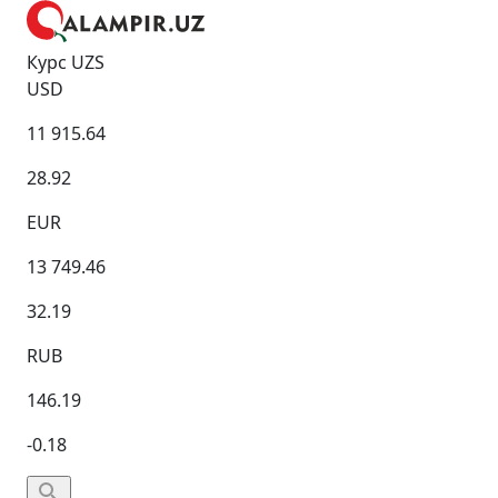
Курс UZS
USD
11 915.64
28.92
EUR
13 749.46
32.19
RUB
146.19
-0.18