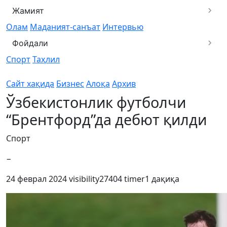
Жамият
Олам
Маданият-санъат
Интервью
Фойдали
Спорт
Таҳлил
Сайт хақида
Бизнес
Алоқа
Архив
Ўзбекистонлик футболчи
“Брентфорд”да дебют қилди
Спорт
−
24 феврал 2024
visibility
27404
timer
1 дақиқа