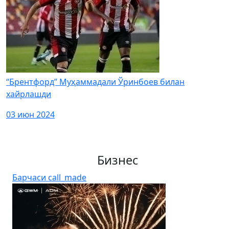
“Брентфорд” Муҳаммадали Ўринбоев билан
хайрлашди
03 июн 2024
Бизнес
Барчаси
call_made