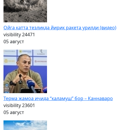
Ойга катта тезликда йирик ракета урилди (видео)
visibility
24471
05 август
Терма жамоа ичида “каламуш” бор – Каннаваро
visibility
23601
05 август