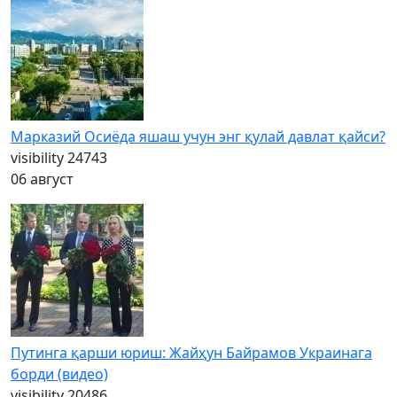
Марказий Осиёда яшаш учун энг қулай давлат қайси?
visibility
24743
06 август
Путинга қарши юриш: Жайҳун Байрамов Украинага
борди (видео)
visibility
20486