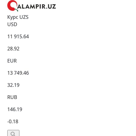
Курс UZS
USD
11 915.64
28.92
EUR
13 749.46
32.19
RUB
146.19
-0.18