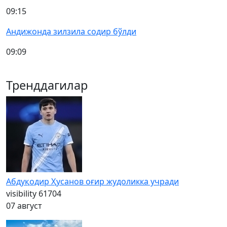
09:15
Андижонда зилзила содир бўлди
09:09
Тренддагилар
Абдуқодир Ҳусанов оғир жудоликка учради
visibility
61704
07 август