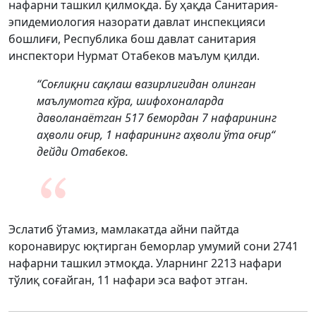
нафарни ташкил қилмоқда. Бу ҳақда Санитария-
эпидемиология назорати давлат инспекцияси
бошлиғи, Республика бош давлат санитария
инспектори Нурмат Отабеков маълум қилди.
“Соғлиқни сақлаш вазирлигидан олинган
маълумотга кўра, шифохоналарда
даволанаётган 517 бемордан 7 нафарининг
аҳволи оғир, 1 нафарининг аҳволи ўта оғир“
дейди Отабеков.
Эслатиб ўтамиз, мамлакатда айни пайтда
коронавирус юқтирган беморлар умумий сони 2741
нафарни ташкил этмоқда. Уларнинг 2213 нафари
тўлиқ соғайган, 11 нафари эса вафот этган.