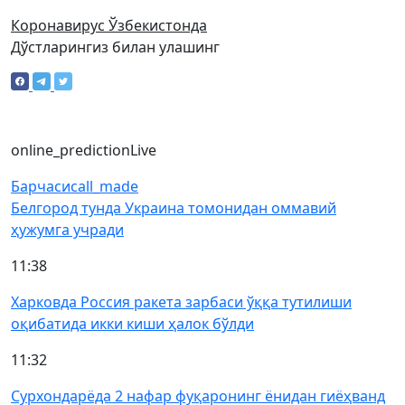
Коронавирус Ўзбекистонда
Дўстларингиз билан улашинг
online_prediction
Live
Барчаси
call_made
Белгород тунда Украина томонидан оммавий
ҳужумга учради
11:38
Харковда Россия ракета зарбаси ўққа тутилиши
оқибатида икки киши ҳалок бўлди
11:32
Сурхондарёда 2 нафар фуқаронинг ёнидан гиёҳванд