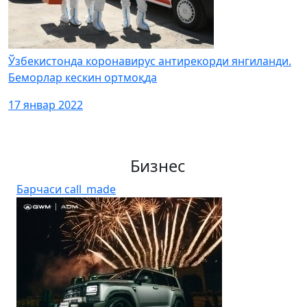
Ўзбекистонда коронавирус антирекорди янгиланди.
Беморлар кескин ортмоқда
17 январ 2022
Бизнес
Барчаси
call_made