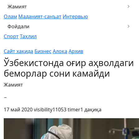
Жамият
Олам
Маданият-санъат
Интервью
Фойдали
Спорт
Таҳлил
Сайт хақида
Бизнес
Алоқа
Архив
Ўзбекистонда оғир аҳволдаги
беморлар сони камайди
Жамият
−
17 май 2020
visibility
11053
timer
1 дақиқа