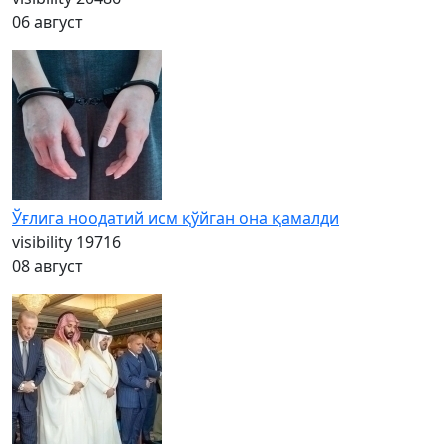
06 август
Ўғлига ноодатий исм қўйган она қамалди
visibility
19716
08 август