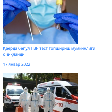
Қаерда бепул ПЗР тест топшириш мумкинлиги
очиқланди
17 январ 2022