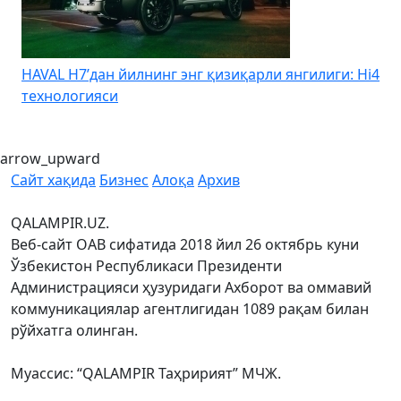
HAVAL H7’дан йилнинг энг қизиқарли янгилиги: Hi4
K
технологияси
arrow_upward
Сайт хақида
Бизнес
Алоқа
Архив
QALAMPIR.UZ.
Веб-сайт ОАВ сифатида 2018 йил 26 октябрь куни
Ўзбекистон Республикаси Президенти
Администрацияси ҳузуридаги Ахборот ва оммавий
коммуникациялар агентлигидан 1089 рақам билан
рўйхатга олинган.
Муассис: “QALAMPIR Таҳририят” МЧЖ.