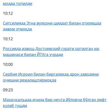
модда топилди
10:12
Ситсилияда Этна вулқони шиддат билан отилишда
давом этмоқда
10:12
Россияда извош Достоевский сурати ортилган юк
машинаси билан ЙТҲга учради
10:00
Сербия Исроил билан биргаликда дрон заводини
очишни режалаштирмоқда
09:23
Махачқалъада ичида бир нечта йўловчи бўлган лифт
қулаб тушди