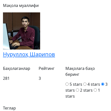
Мақола муаллифи
Нуруллоҳ Шарипов
Баҳолаганлар
Рейтинг
Мақолага баҳо
беринг
281
3
5 stars
4 stars
3
stars
2 stars
1
stars
Теглар