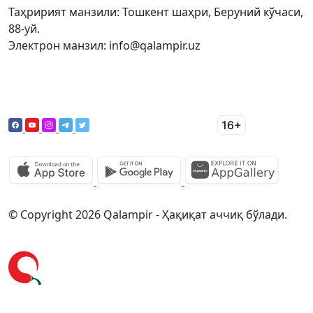
Таҳририят манзили: Тошкент шаҳри, Беруний кўчаси,
88-уй.
Электрон манзил: info@qalampir.uz
© Copyright 2026 Qalampir - Ҳақиқат аччиқ бўлади.