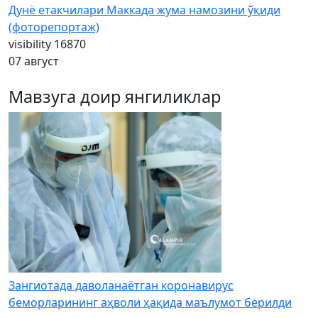
Дунё етакчилари Маккада жума намозини ўқиди
(фоторепортаж)
visibility
16870
07 август
Мавзуга доир янгиликлар
Зангиотада даволанаётган коронавирус
беморларининг аҳволи ҳақида маълумот берилди