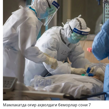
Мамлакатда оғир аҳволдаги беморлар сони 7