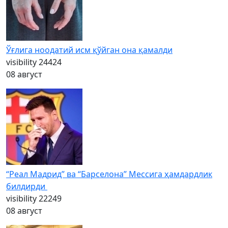
Ўғлига ноодатий исм қўйган она қамалди
visibility
24424
08 август
“Реал Мадрид” ва “Барселона” Мессига ҳамдардлик
билдирди
visibility
22249
08 август