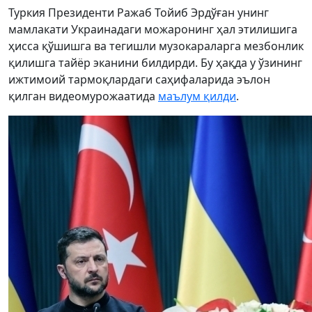
Туркия Президенти Ражаб Тойиб Эрдўған унинг
мамлакати Украинадаги можаронинг ҳал этилишига
ҳисса қўшишга ва тегишли музокараларга мезбонлик
қилишга тайёр эканини билдирди. Бу ҳақда у ўзининг
ижтимоий тармоқлардаги саҳифаларида эълон
қилган видеомурожаатида
маълум қилди
.