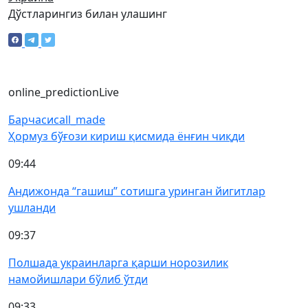
Дўстларингиз билан улашинг
online_prediction
Live
Барчаси
call_made
Ҳормуз бўғози кириш қисмида ёнғин чиқди
09:44
Андижонда “гашиш” сотишга уринган йигитлар
ушланди
09:37
Полшада украинларга қарши норозилик
намойишлари бўлиб ўтди
09:33