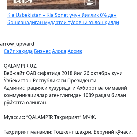
Kia K3 энди йиллик ставкаси 0%: муддатли тўлов
асосида 18 ойгача бўлиб тўлаш дастури
arrow_upward
Сайт хақида
Бизнес
Алоқа
Архив
QALAMPIR.UZ.
Веб-сайт ОАВ сифатида 2018 йил 26 октябрь куни
Ўзбекистон Республикаси Президенти
Администрацияси ҳузуридаги Ахборот ва оммавий
коммуникациялар агентлигидан 1089 рақам билан
рўйхатга олинган.
Муассис: “QALAMPIR Таҳририят” МЧЖ.
Таҳририят манзили: Тошкент шаҳри, Беруний кўчаси,