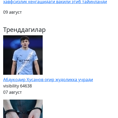
хавфсизлик кенгашидаги вакили этиб тайинланди
09 август
Тренддагилар
Абдуқодир Ҳусанов оғир жудоликка учради
visibility
64638
07 август