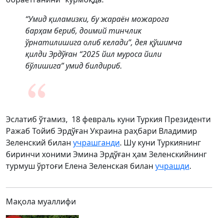
“Умид қиламизки, бу жараён можарога
барҳам бериб, доимий тинчлик
ўрнатилишига олиб келади”, дея қўшимча
қилди Эрдўған “2025 йил муроса йили
бўлишига” умид билдириб.
Эслатиб ўтамиз, 18 февраль куни Туркия Президенти
Ражаб Тойиб Эрдўған Украина раҳбари Владимир
Зеленский билан
учрашганди
. Шу куни Туркиянинг
биринчи хоними Эмина Эрдўған ҳам Зеленскийнинг
турмуш ўртоғи Елена Зеленская билан
учрашди
.
Мақола муаллифи