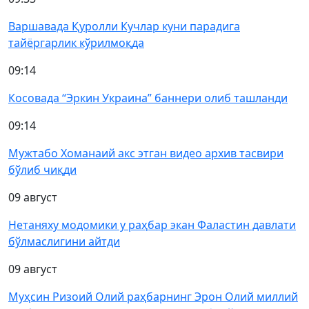
Варшавада Қуролли Кучлар куни парадига
тайёргарлик кўрилмоқда
09:14
Косовада “Эркин Украина” баннери олиб ташланди
09:14
Мужтабо Хоманаий акс этган видео архив тасвири
бўлиб чиқди
09 август
Нетаняху модомики у раҳбар экан Фаластин давлати
бўлмаслигини айтди
09 август
Муҳсин Ризоий Олий раҳбарнинг Эрон Олий миллий