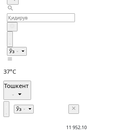
Ўз
37°C
Тошкент
Ўз
11 952.10