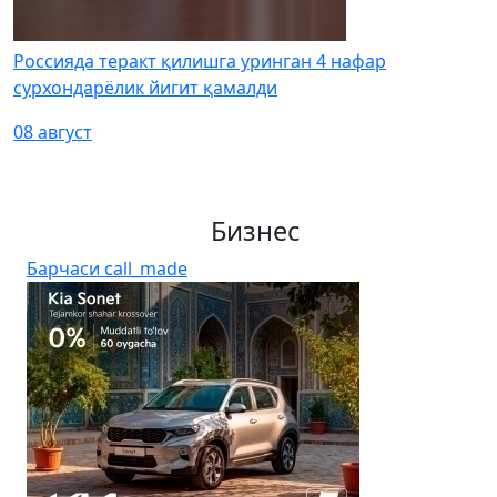
Россияда теракт қилишга уринган 4 нафар
сурхондарёлик йигит қамалди
08 август
Бизнес
Барчаси
call_made