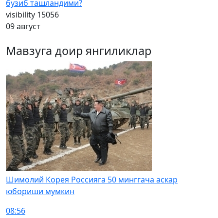
бузиб ташландими?
visibility
15056
09 август
Мавзуга доир янгиликлар
Шимолий Корея Россияга 50 минггача аскар
юбориши мумкин
08:56