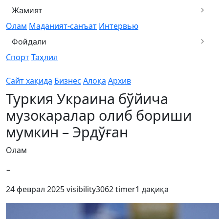
Жамият
Олам
Маданият-санъат
Интервью
Фойдали
Спорт
Таҳлил
Сайт хақида
Бизнес
Алоқа
Архив
Туркия Украина бўйича
музокаралар олиб бориши
мумкин – Эрдўған
Олам
−
24 феврал 2025
visibility
3062
timer
1 дақиқа