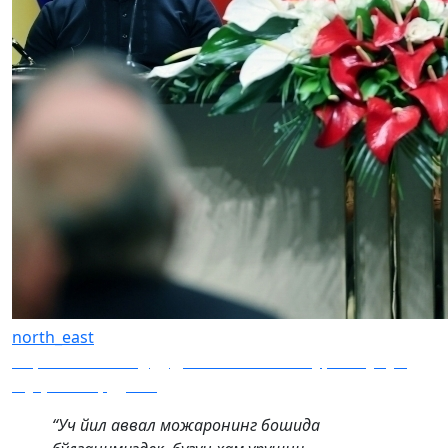
north_east
Украинанинг ҳудудий яхлитлиги Туркия учун
муҳим – Эрдўған
“Уч йил аввал можаронинг бошида