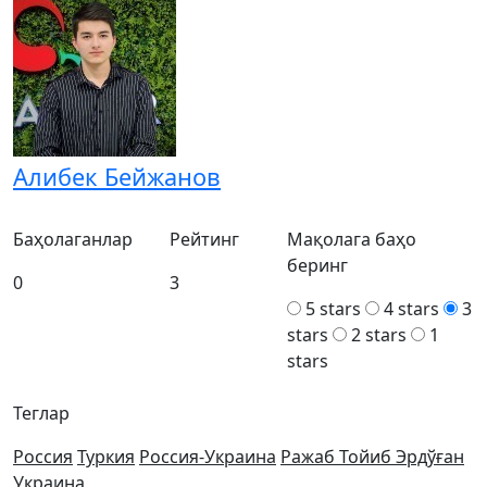
Алибек Бейжанов
Баҳолаганлар
Рейтинг
Мақолага баҳо
беринг
0
3
5 stars
4 stars
3
stars
2 stars
1
stars
Теглар
Россия
Туркия
Россия-Украина
Ражаб Тойиб Эрдўған
Украина