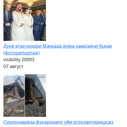
Дунё етакчилари Маккада жума намозини ўқиди
(фоторепортаж)
visibility
20093
07 август
Сурхондарёда фуқаронинг уйи огоҳлантиришсиз