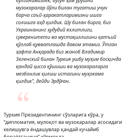
бўлганимиздек, бугун ҳам урушни
музокаралар йўли билан тугатиш учун
барча саъй-ҳаракатларимизни ишга
солишга аҳд қилдик. Шу билан бирга, биз
Украинанинг ҳудудий яхлитлиги,
суверенитети ва мустақиллигини қатъий
қўллаб-қувватлашда давом этамиз. Ўтган
ҳафта Анқарада биз жаноб Владимир
Зеленский билан Туркия ушбу муҳим босқичда
қандай ҳисса қўшиши ва музокараларга
мезбонлик қилиш истагини муҳокама
қилдик”, дейди Эрдўған.
Туркия Президентининг сўзларига кўра, у
“дипломатия, мулоқот ва музокаралар асосидаги
келишувга ёндашувлар қандай кучайиб
бораётганини” кўрмоқда.