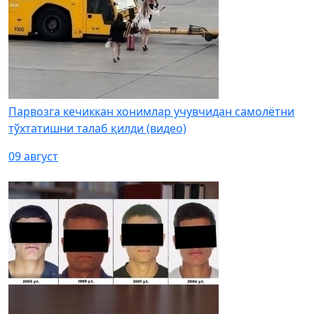
Парвозга кечиккан хонимлар учувчидан самолётни
тўхтатишни талаб қилди (видео)
09 август