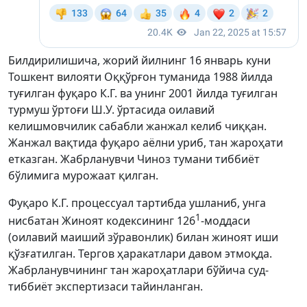
Билдирилишича, жорий йилнинг 16 январь куни
Тошкент вилояти Оққўрғон туманида 1988 йилда
туғилган фуқаро К.Г. ва унинг 2001 йилда туғилган
турмуш ўртоғи Ш.У. ўртасида оилавий
келишмовчилик сабабли жанжал келиб чиққан.
Жанжал вақтида фуқаро аёлни уриб, тан жароҳати
етказган. Жабрланувчи Чиноз тумани тиббиёт
бўлимига мурожаат қилган.
Фуқаро К.Г. процессуал тартибда ушланиб, унга
1
нисбатан Жиноят кодексининг 126
-моддаси
(оилавий маиший зўравонлик) билан жиноят иши
қўзғатилган. Тергов ҳаракатлари давом этмоқда.
Жабрланувчининг тан жароҳатлари бўйича суд-
тиббиёт экспертизаси тайинланган.