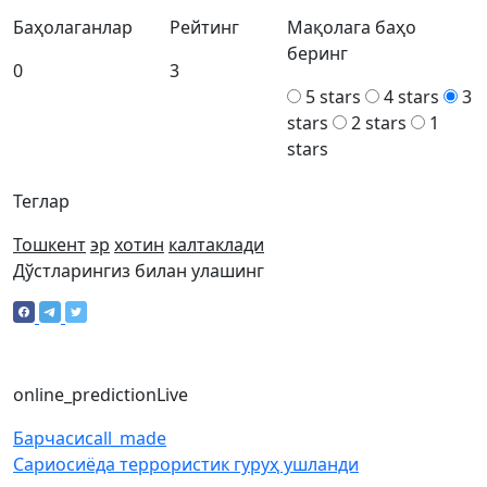
Баҳолаганлар
Рейтинг
Мақолага баҳо
беринг
0
3
5 stars
4 stars
3
stars
2 stars
1
stars
Теглар
Тошкент
эр
хотин
калтаклади
Дўстларингиз билан улашинг
online_prediction
Live
Барчаси
call_made
Сариосиёда террористик гуруҳ ушланди