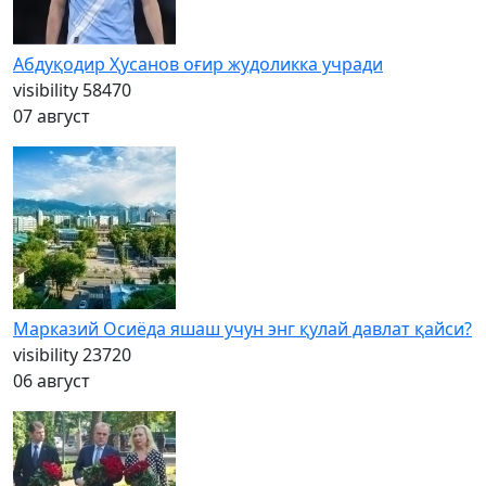
Абдуқодир Ҳусанов оғир жудоликка учради
visibility
58470
07 август
Марказий Осиёда яшаш учун энг қулай давлат қайси?
visibility
23720
06 август