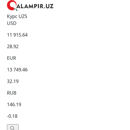
Курс UZS
USD
11 915.64
28.92
EUR
13 749.46
32.19
RUB
146.19
-0.18