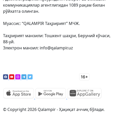
коммуникациялар агентлигидан 1089 рақам билан
рўйхатга олинган.
Муассис: “QALAMPIR Таҳририят” МЧЖ.
Таҳририят манзили: Тошкент шаҳри, Беруний кўчаси,
88-уй.
Электрон манзил: info@qalampir.uz
© Copyright 2026 Qalampir - Ҳақиқат аччиқ бўлади.