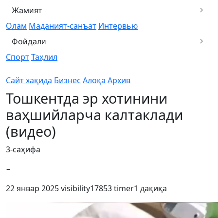
Жамият
Олам
Маданият-санъат
Интервью
Фойдали
Спорт
Таҳлил
Сайт хақида
Бизнес
Алоқа
Архив
Тошкентда эр хотинини
ваҳшийларча калтаклади
(видео)
3-саҳифа
−
22 январ 2025
visibility
17853
timer
1 дақиқа