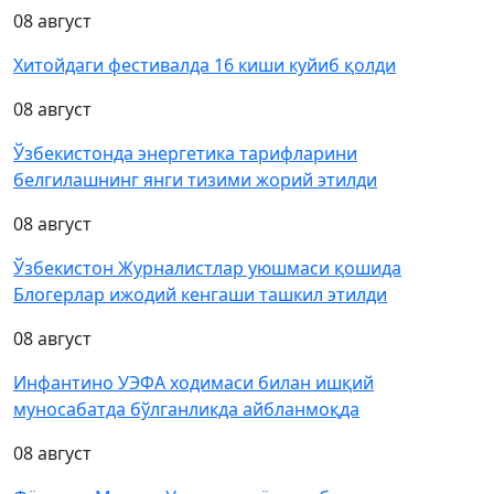
08 август
Хитойдаги фестивалда 16 киши куйиб қолди
08 август
Ўзбекистонда энергетика тарифларини
белгилашнинг янги тизими жорий этилди
08 август
Ўзбекистон Журналистлар уюшмаси қошида
Блогерлар ижодий кенгаши ташкил этилди
08 август
Инфантино УЭФА ходимаси билан ишқий
муносабатда бўлганликда айбланмоқда
08 август