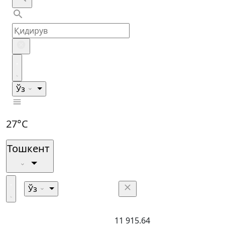
Ўз
27°C
Тошкент
Ўз
11 915.64