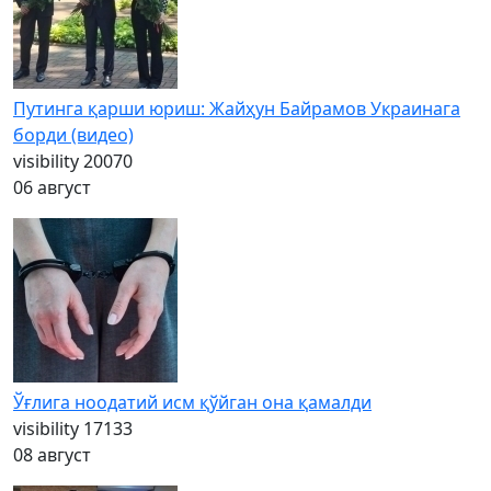
Путинга қарши юриш: Жайҳун Байрамов Украинага
борди (видео)
visibility
20070
06 август
Ўғлига ноодатий исм қўйган она қамалди
visibility
17133
08 август