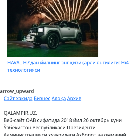
4
Kia Uzbekistan – Kia Sonet учун йиллик 0% дан
бошланадиган муддатли тўловни эълон қилди
arrow_upward
Сайт хақида
Бизнес
Алоқа
Архив
QALAMPIR.UZ.
Веб-сайт ОАВ сифатида 2018 йил 26 октябрь куни
Ўзбекистон Республикаси Президенти
Администрацияси ҳузуридаги Ахборот ва оммавий