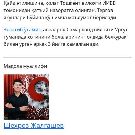
Қайд этилишича, ҳолат Тошкент вилояти ИИББ
томонидан қатъий назоратга олинган. Тергов
якунлари бўйича қўшимча маълумот берилади.
Эслатиб ўтамиз,
аввалроқ Самарқанд вилояти Ургут
туманида хотинини болаларининг олдида белкурак
билан урган эркак 3 йилга қамалган эди.
Мақола муаллифи
Шехроз Жалғашев