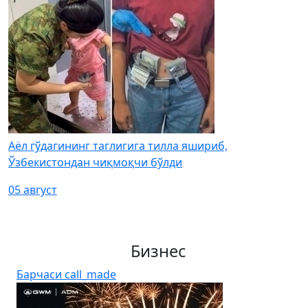
Аёл гўдагининг таглигига тилла яшириб,
Ўзбекистондан чиқмоқчи бўлди
05 август
Бизнес
Барчаси
call_made