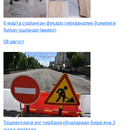
6 марта судланган фуқаро гиёҳвандлик ўсимлиги
билан ушланди (видео)
08 август
Тошкентдаги энг тирбанд кўчалардан бири яна 3
кунга ёпилади