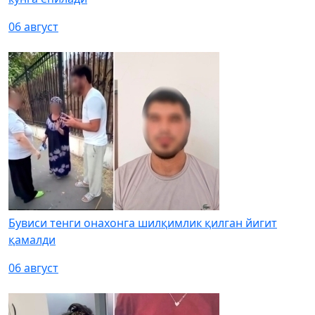
06 август
Бувиси тенги онахонга шилқимлик қилган йигит
қамалди
06 август