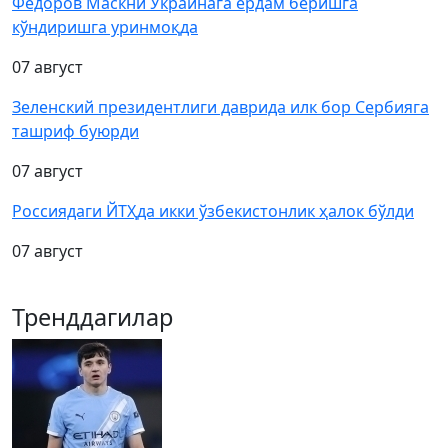
Фёдоров Маскни Украинага ёрдам беришга
кўндиришга уринмоқда
07 август
Зеленский президентлиги даврида илк бор Сербияга
ташриф буюрди
07 август
Россиядаги ЙТҲда икки ўзбекистонлик ҳалок бўлди
07 август
Тренддагилар