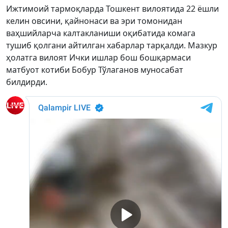
Ижтимоий тармоқларда Тошкент вилоятида 22 ёшли
келин овсини, қайнонаси ва эри томонидан
ваҳшийларча калтакланиши оқибатида комага
тушиб қолгани айтилган хабарлар тарқалди. Мазкур
ҳолатга вилоят Ички ишлар бош бошқармаси
матбуот котиби Бобур Тўлаганов муносабат
билдирди.