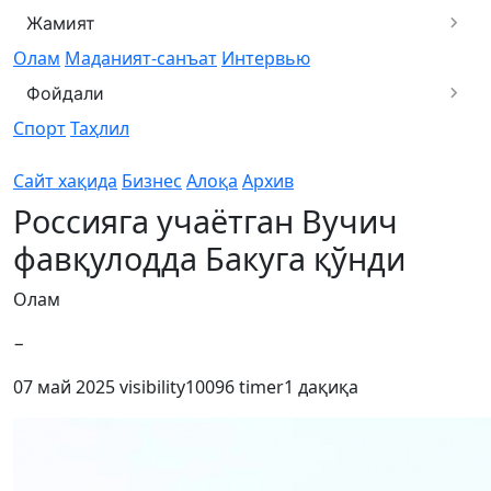
Жамият
Олам
Маданият-санъат
Интервью
Фойдали
Спорт
Таҳлил
Сайт хақида
Бизнес
Алоқа
Архив
Россияга учаётган Вучич
фавқулодда Бакуга қўнди
Олам
−
07 май 2025
visibility
10096
timer
1 дақиқа