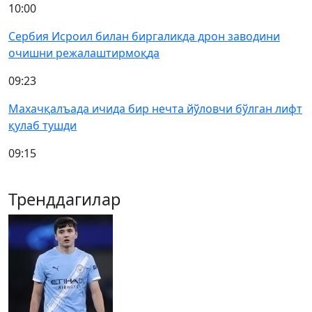
10:00
Сербия Исроил билан биргаликда дрон заводини
очишни режалаштирмоқда
09:23
Махачқалъада ичида бир нечта йўловчи бўлган лифт
қулаб тушди
09:15
Тренддагилар