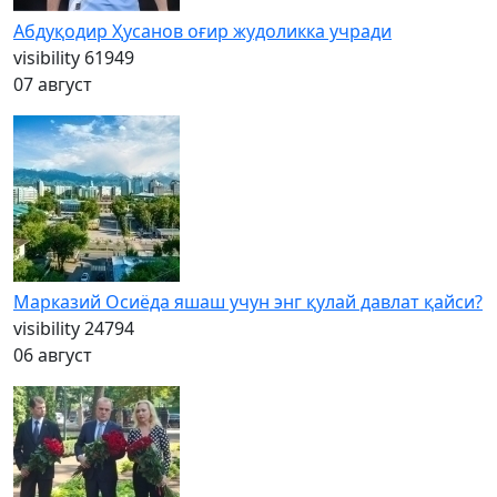
Абдуқодир Ҳусанов оғир жудоликка учради
visibility
61949
07 август
Марказий Осиёда яшаш учун энг қулай давлат қайси?
visibility
24794
06 август