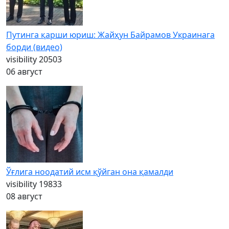
Путинга қарши юриш: Жайҳун Байрамов Украинага
борди (видео)
visibility
20503
06 август
Ўғлига ноодатий исм қўйган она қамалди
visibility
19833
08 август