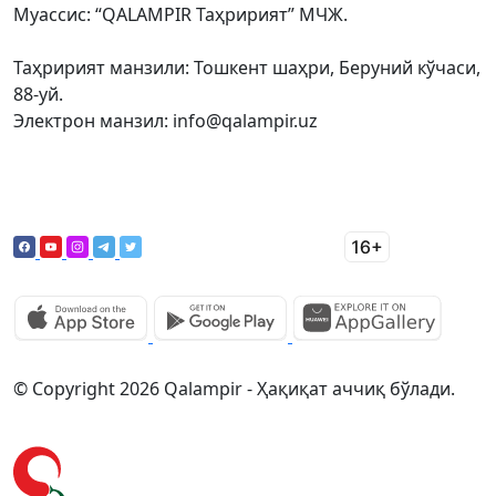
Муассис: “QALAMPIR Таҳририят” МЧЖ.
Таҳририят манзили: Тошкент шаҳри, Беруний кўчаси,
88-уй.
Электрон манзил: info@qalampir.uz
© Copyright 2026 Qalampir - Ҳақиқат аччиқ бўлади.