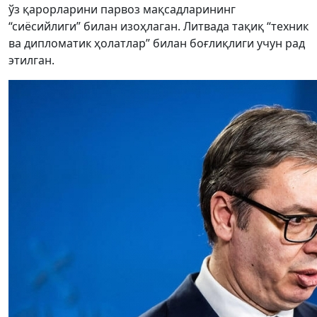
ўз қарорларини парвоз мақсадларининг
“сиёсийлиги” билан изоҳлаган. Литвада тақиқ “техник
ва дипломатик ҳолатлар” билан боғлиқлиги учун рад
этилган.