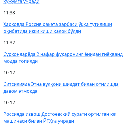
ҳужумга учради
11:38
Харковда Россия ракета зарбаси ўққа тутилиши
оқибатида икки киши ҳалок бўлди
11:32
Сурхондарёда 2 нафар фуқаронинг ёнидан гиёҳванд
модда топилди
10:12
Ситсилияда Этна вулқони шиддат билан отилишда
давом этмоқда
10:12
Россияда извош Достоевский сурати ортилган юк
машинаси билан ЙТҲга учради