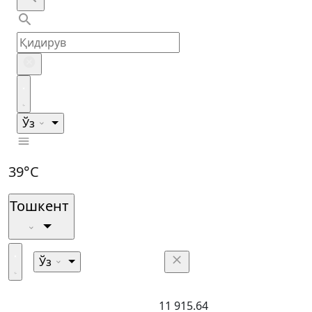
Ўз
39°C
Тошкент
Ўз
11 915.64