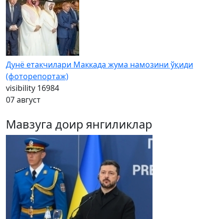
Дунё етакчилари Маккада жума намозини ўқиди
(фоторепортаж)
visibility
16984
07 август
Мавзуга доир янгиликлар