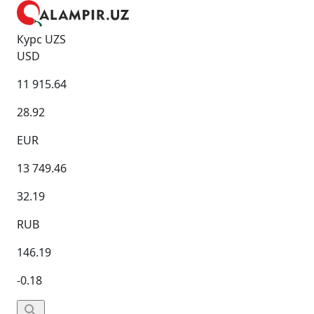
Курс UZS
USD
11 915.64
28.92
EUR
13 749.46
32.19
RUB
146.19
-0.18