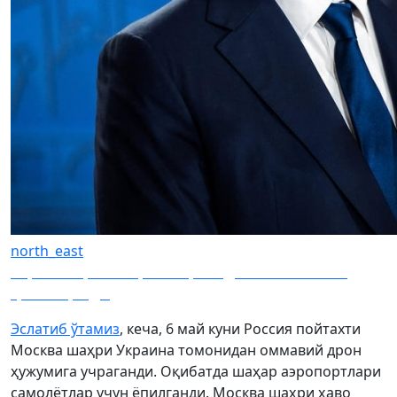
north_east
АҚШга борган Сербия Президентининг тоби
қочиб қолди
Эслатиб ўтамиз
, кеча, 6 май куни Россия пойтахти
Москва шаҳри Украина томонидан оммавий дрон
ҳужумига учраганди. Оқибатда шаҳар аэропортлари
самолётлар учун ёпилганди. Москва шаҳри ҳаво