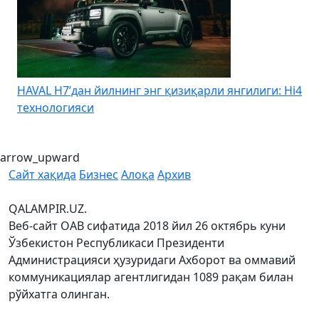
HAVAL H7’дан йилнинг энг қизиқарли янгилиги: Hi4
K
технологияси
arrow_upward
Сайт хақида
Бизнес
Алоқа
Архив
QALAMPIR.UZ.
Веб-сайт ОАВ сифатида 2018 йил 26 октябрь куни
Ўзбекистон Республикаси Президенти
Администрацияси ҳузуридаги Ахборот ва оммавий
коммуникациялар агентлигидан 1089 рақам билан
рўйхатга олинган.