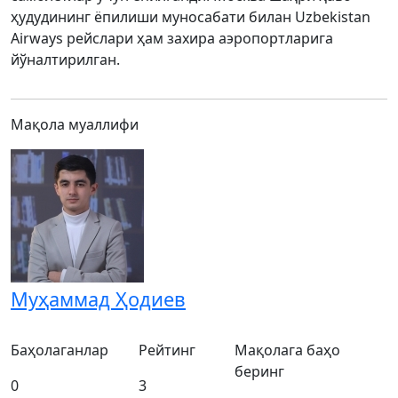
ҳудудининг ёпилиши муносабати билан Uzbekistan
Airways рейслари ҳам захира аэропортларига
йўналтирилган.
Мақола муаллифи
Муҳаммад Ҳодиев
Баҳолаганлар
Рейтинг
Мақолага баҳо
беринг
0
3