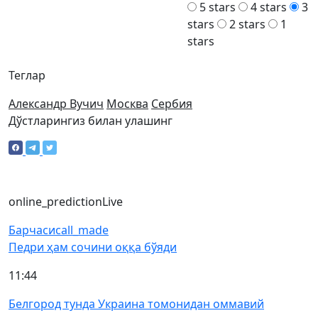
5 stars
4 stars
3
stars
2 stars
1
stars
Теглар
Александр Вучич
Москва
Сербия
Дўстларингиз билан улашинг
online_prediction
Live
Барчаси
call_made
Педри ҳам сочини оққа бўяди
11:44
Белгород тунда Украина томонидан оммавий