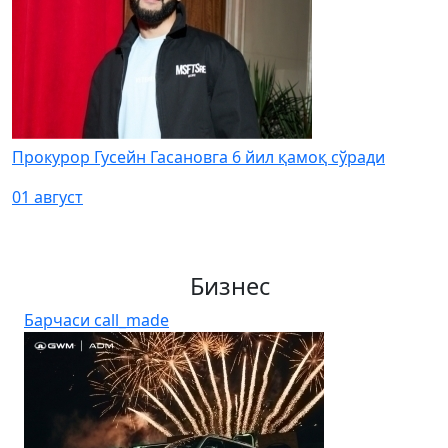
Прокурор Гусейн Гасановга 6 йил қамоқ сўради
01 август
Бизнес
Барчаси
call_made