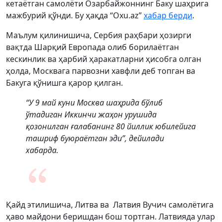
кетаётган самолёти Озарбайжоннинг Баку шаҳрига
мажбурий қўнди. Бу ҳақда “Oxu.az”
хабар берди
.
Маълум қилинишича, Сербия раҳбари ҳозирги
вақтда Шарқий Европада олиб борилаётган
кескинлик ва ҳарбий ҳаракатларни ҳисобга олган
ҳолда, Москвага парвозни хавфли деб топган ва
Бакуга қўнишга қарор қилган.
“У 9 май куни Москва шаҳрида бўлиб
ўтадиган Иккинчи жаҳон урушида
қозонилган ғалабанинг 80 йиллик юбилейига
ташриф буюраётган эди”, дейилади
хабарда.
Қайд этилишича, Литва ва Латвия Вучич самолётига
ҳаво майдони беришдан бош тортган. Латвияда улар