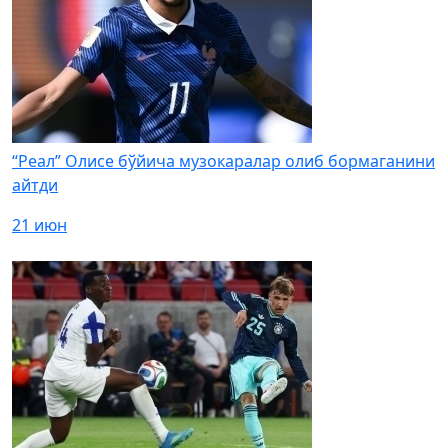
“Реал” Олисе бўйича музокаралар олиб бормаганини
айтди
21 июн