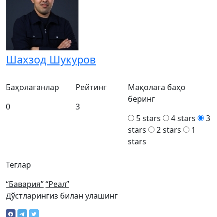
Шахзод Шукуров
Баҳолаганлар
Рейтинг
Мақолага баҳо
беринг
0
3
5 stars
4 stars
3
stars
2 stars
1
stars
Теглар
“Бавария”
“Реал”
Дўстларингиз билан улашинг