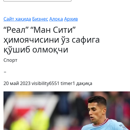
Сайт хақида
Бизнес
Алоқа
Архив
“Реал” “Ман Сити”
ҳимоячисини ўз сафига
қўшиб олмоқчи
Спорт
−
20 май 2023
visibility
6551
timer
1 дақиқа