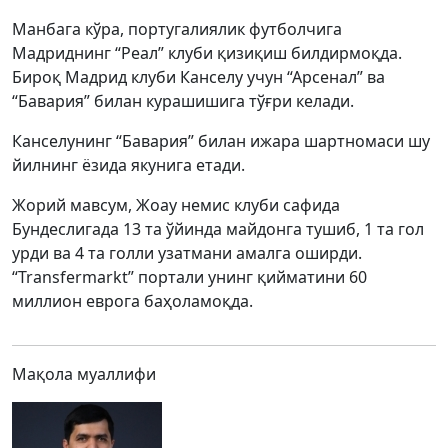
Манбага кўра, португалиялик футболчига
Мадриднинг “Реал” клуби қизиқиш билдирмоқда.
Бироқ Мадрид клуби Канселу учун “Арсенал” ва
“Бавария” билан курашишига тўғри келади.
Канселунинг “Бавария” билан ижара шартномаси шу
йилнинг ёзида якунига етади.
Жорий мавсум, Жоау немис клуби сафида
Бундеслигада 13 та ўйинда майдонга тушиб, 1 та гол
урди ва 4 та голли узатмани амалга оширди.
“Transfermarkt” портали унинг қийматини 60
миллион еврога баҳоламоқда.
Мақола муаллифи