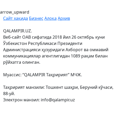
arrow_upward
Сайт хақида
Бизнес
Алоқа
Архив
QALAMPIR.UZ.
Веб-сайт ОАВ сифатида 2018 йил 26 октябрь куни
Ўзбекистон Республикаси Президенти
Администрацияси ҳузуридаги Ахборот ва оммавий
коммуникациялар агентлигидан 1089 рақам билан
рўйхатга олинган.
Муассис: “QALAMPIR Таҳририят” МЧЖ.
Таҳририят манзили: Тошкент шаҳри, Беруний кўчаси,
88-уй.
Электрон манзил: info@qalampir.uz