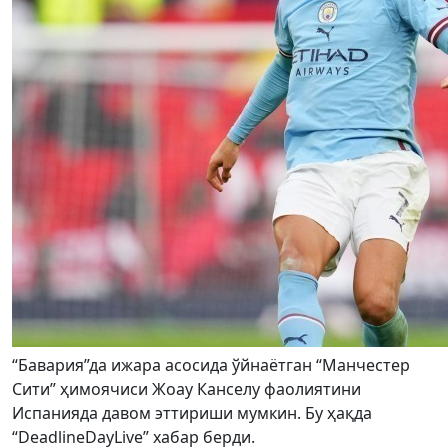
“Бавария”да ижара асосида ўйнаётган “Манчестер
Сити” ҳимоячиси Жоау Канселу фаолиятини
Испанияда давом эттириши мумкин. Бу ҳақда
“DeadlineDayLive” хабар берди.