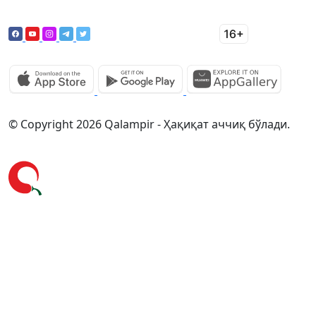
© Copyright 2026 Qalampir - Ҳақиқат аччиқ бўлади.