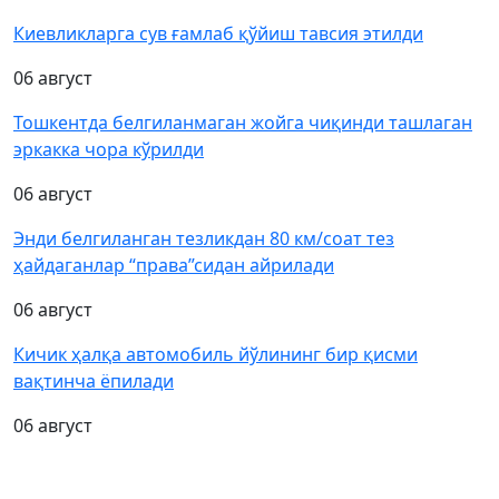
Киевликларга сув ғамлаб қўйиш тавсия этилди
06 август
Тошкентда белгиланмаган жойга чиқинди ташлаган
эркакка чора кўрилди
06 август
Энди белгиланган тезликдан 80 км/соат тез
ҳайдаганлар “права”сидан айрилади
06 август
Кичик ҳалқа автомобиль йўлининг бир қисми
вақтинча ёпилади
06 август