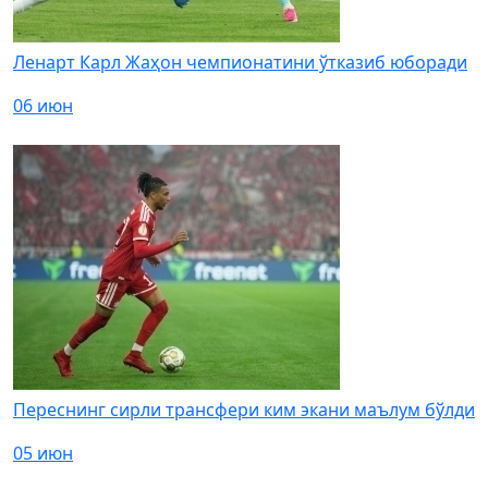
Ленарт Карл Жаҳон чемпионатини ўтказиб юборади
06 июн
Переснинг сирли трансфери ким экани маълум бўлди
05 июн