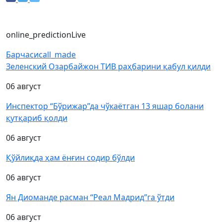
online_prediction
Live
Барчаси
call_made
Зеленский Озарбайжон ТИВ раҳбарини қабул қилди
06 август
Инспектор “Бўрижар”да чўкаётган 13 яшар болани
қутқариб қолди
06 август
Қўйлиқда ҳам ёнғин содир бўлди
06 август
Ян Диоманде расман “Реал Мадрид”га ўтди
06 август