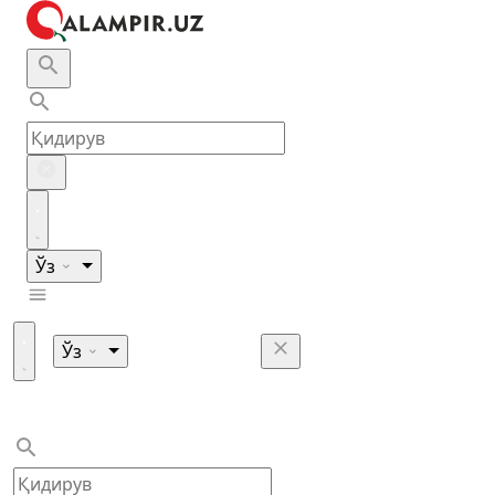
Ўз
Ўз