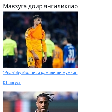
Мавзуга доир янгиликлар
“Реал” футболчиси қамалиши мумкин
01 август