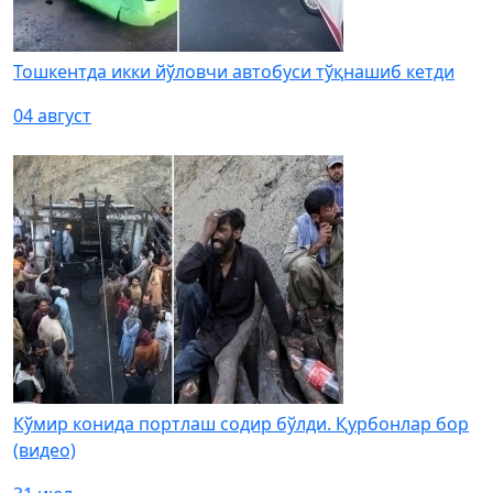
Тошкентда икки йўловчи автобуси тўқнашиб кетди
04 август
Кўмир конида портлаш содир бўлди. Қурбонлар бор
(видео)