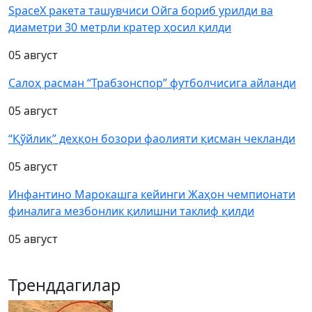
SpaceX ракета ташувчиси Ойга бориб урилди ва
диаметри 30 метрли кратер ҳосил қилди
05 август
Салоҳ расман “Трабзонспор” футболчисига айланди
05 август
“Қўйлиқ” деҳқон бозори фаолияти қисман чекланди
05 август
Инфантино Марокашга кейинги Жаҳон чемпионати
финалига мезбонлик қилишни таклиф қилди
05 август
Тренддагилар