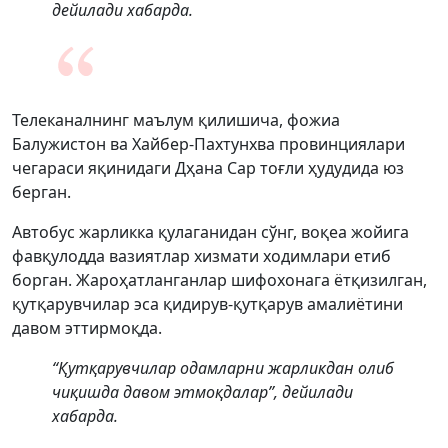
дейилади хабарда.
Телеканалнинг маълум қилишича, фожиа
Балужистон ва Хайбер-Пахтунхва провинциялари
чегараси яқинидаги Дҳана Сар тоғли ҳудудида юз
берган.
Автобус жарликка қулаганидан сўнг, воқеа жойига
фавқулодда вазиятлар хизмати ходимлари етиб
борган. Жароҳатланганлар шифохонага ётқизилган,
қутқарувчилар эса қидирув-қутқарув амалиётини
давом эттирмоқда.
“Қутқарувчилар одамларни жарликдан олиб
чиқишда давом этмоқдалар”, дейилади
хабарда.