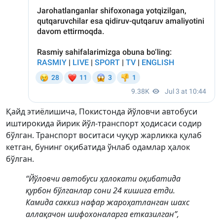
Қайд этиёлишича, Покистонда йўловчи автобуси
иштирокида йирик йўл-транспорт ҳодисаси содир
бўлган. Транспорт воситаси чуқур жарликка қулаб
кетган, бунинг оқибатида ўнлаб одамлар ҳалок
бўлган.
“Йўловчи автобуси ҳалокати оқибатида
қурбон бўлганлар сони 24 кишига етди.
Камида саккиз нафар жароҳатланган шахс
аллақачон шифохоналарга етказилган”,