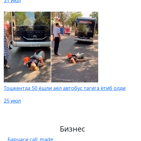
31 июл
Тошкентда 50 ёшли аёл автобус тагига ётиб олди
25 июл
Бизнес
Барчаси
call_made