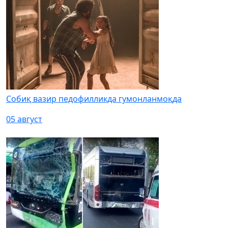
Собиқ вазир педофилликда гумонланмоқда
05 август