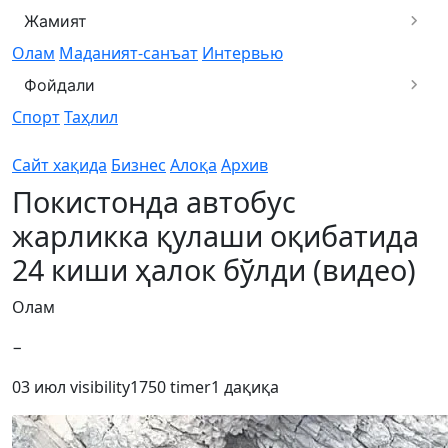
Жамият
Олам
Маданият-санъат
Интервью
Фойдали
Спорт
Таҳлил
Сайт хақида
Бизнес
Алоқа
Архив
Покистонда автобус
жарликка қулаши оқибатида
24 киши ҳалок бўлди (видео)
Олам
−
03 июл
visibility
1750
timer
1 дақиқа