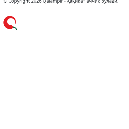
© Copyright 2026 Qalampir - Ҳақиқат аччиқ бўлади.