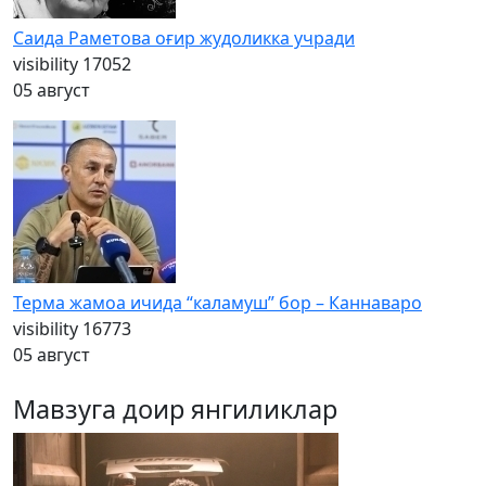
Саида Раметова оғир жудоликка учради
visibility
17052
05 август
Терма жамоа ичида “каламуш” бор – Каннаваро
visibility
16773
05 август
Мавзуга доир янгиликлар