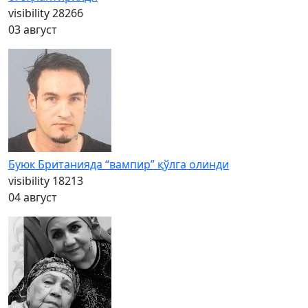
visibility
28266
03 август
Буюк Британияда “вампир” қўлга олинди
visibility
18213
04 август