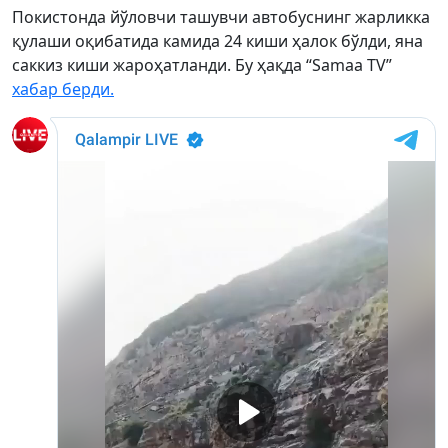
Покистонда йўловчи ташувчи автобуснинг жарликка
қулаши оқибатида камида 24 киши ҳалок бўлди, яна
саккиз киши жароҳатланди. Бу ҳақда “Samaa TV”
хабар берди.