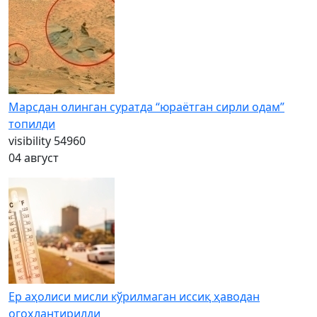
Марсдан олинган суратда “юраётган сирли одам”
топилди
visibility
54960
04 август
Ер аҳолиси мисли кўрилмаган иссиқ ҳаводан
огоҳлантирилди