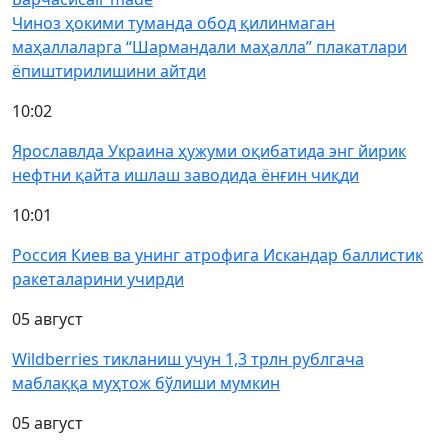
Чиноз ҳокими туманда обод қилинмаган
маҳаллаларга “Шармандали маҳалла” плакатлари
ёпиштирилишини айтди
10:02
Ярославлда Украина ҳужуми оқибатида энг йирик
нефтни қайта ишлаш заводида ёнғин чиқди
10:01
Россия Киев ва унинг атрофига Искандар баллистик
ракеталарини учирди
05 август
Wildberries тикланиш учун 1,3 трлн рублгача
маблаққа муҳтож бўлиши мумкин
05 август