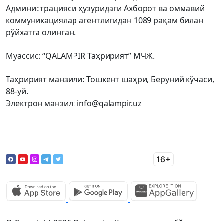
Администрацияси ҳузуридаги Ахборот ва оммавий
коммуникациялар агентлигидан 1089 рақам билан
рўйхатга олинган.
Муассис: “QALAMPIR Таҳририят” МЧЖ.
Таҳририят манзили: Тошкент шаҳри, Беруний кўчаси,
88-уй.
Электрон манзил: info@qalampir.uz