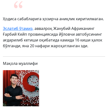
Ҳодиса сабабларига ҳозирча аниқлик киритилмаган.
Эслатиб ўтамиз,
аввалроқ Жанубий Африканинг
Ғарбий Кейп провинциясида йўловчи автобусининг
ағдарилиб кетиши оқибатида камида 16 киши ҳалок
бўлганди, яна 20 нафари жароҳатланган эди.
Мақола муаллифи