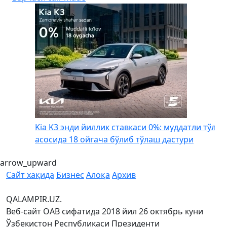
Kia K3 энди йиллик ставкаси 0%: муддатли тўлов
асосида 18 ойгача бўлиб тўлаш дастури
arrow_upward
Сайт хақида
Бизнес
Алоқа
Архив
QALAMPIR.UZ.
Веб-сайт ОАВ сифатида 2018 йил 26 октябрь куни
Ўзбекистон Республикаси Президенти