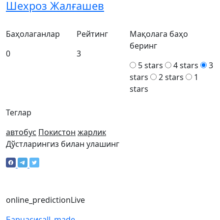
Шехроз Жалғашев
Баҳолаганлар
Рейтинг
Мақолага баҳо
беринг
0
3
5 stars
4 stars
3
stars
2 stars
1
stars
Теглар
автобус
Покистон
жарлик
Дўстларингиз билан улашинг
online_prediction
Live
Барчаси
call_made