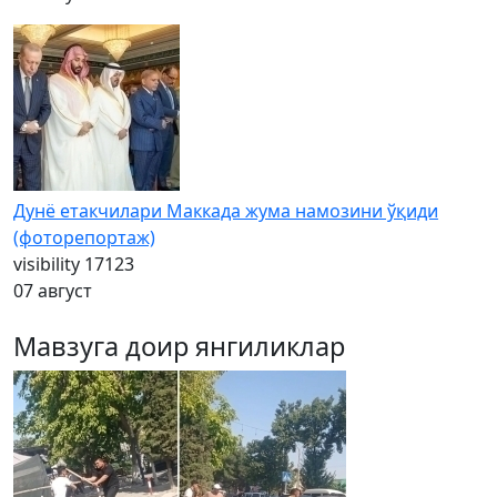
Дунё етакчилари Маккада жума намозини ўқиди
(фоторепортаж)
visibility
17123
07 август
Мавзуга доир янгиликлар