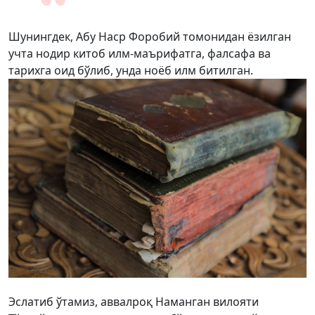
Шунингдек, Абу Наср Форобий томонидан ёзилган
учта нодир китоб илм-маърифатга, фалсафа ва
тарихга оид бўлиб, унда ноёб илм битилган.
Эслатиб ўтамиз, аввалроқ Наманган вилояти