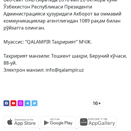
Ўзбекистон Республикаси Президенти
Администрацияси ҳузуридаги Ахборот ва оммавий
коммуникациялар агентлигидан 1089 рақам билан
рўйхатга олинган.
Муассис: “QALAMPIR Таҳририят” МЧЖ.
Таҳририят манзили: Тошкент шаҳри, Беруний кўчаси,
88-уй.
Электрон манзил: info@qalampir.uz