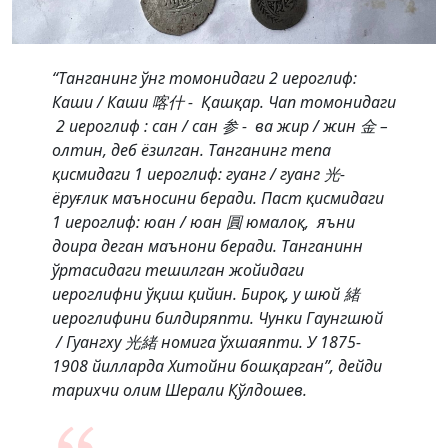
“Танганинг ўнг томонидаги 2 иероглиф:
Каши / Каши 喀什 - Қашқар. Чап томонидаги
2 иероглиф : сан / сан 参 - ва жир / жин 金 –
олтин, деб ёзилган. Танганинг тепа
қисмидаги 1 иероглиф: гуанг / гуанг 光-
ёруғлик маъносини беради. Паст қисмидаги
1 иероглиф: юан / юан 圓 юмалоқ, яъни
доира деган маънони беради. Танганинн
ўртасидаги тешилган жойидаги
иероглифни ўқиш қийин. Бироқ, у шюй 緒
иероглифини билдиряпти. Чунки Гаунгшюй
/ Гуангху 光緒 номига ўхшаяпти. У 1875-
1908 йилларда Хитойни бошқарган”, дейди
тарихчи олим Шерали Қўлдошев.