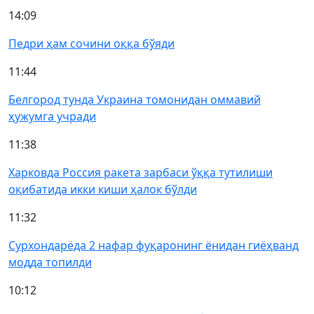
14:09
Педри ҳам сочини оққа бўяди
11:44
Белгород тунда Украина томонидан оммавий
ҳужумга учради
11:38
Харковда Россия ракета зарбаси ўққа тутилиши
оқибатида икки киши ҳалок бўлди
11:32
Сурхондарёда 2 нафар фуқаронинг ёнидан гиёҳванд
модда топилди
10:12