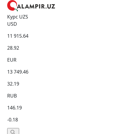
Курс UZS
USD
11 915.64
28.92
EUR
13 749.46
32.19
RUB
146.19
-0.18