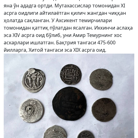
яна ўн ададга ортди. Мутахассислар томонидан XI
асрга оидлиги айтилаётган қилич жангдан чиққан
ҳолатда сақланган. У Ахсикент темирчилари
томонидан қаттиқ пўлатдан ясалган. Иккинчи аслаҳа
эса XIV асрга оид бўлиб, уни Амир Темурнинг хос
аскарлари ишлатган. Бақтрия тангаси 475-600
йилларга, Хитой тангаси эса XIX асрга оид.