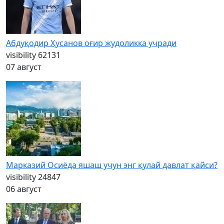
Абдуқодир Ҳусанов оғир жудоликка учради
visibility
62131
07 август
Марказий Осиёда яшаш учун энг қулай давлат қайси?
visibility
24847
06 август