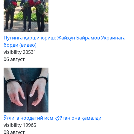
Путинга қарши юриш: Жайҳун Байрамов Украинага
борди (видео)
visibility
20531
06 август
Ўғлига ноодатий исм қўйган она қамалди
visibility
19965
08 август