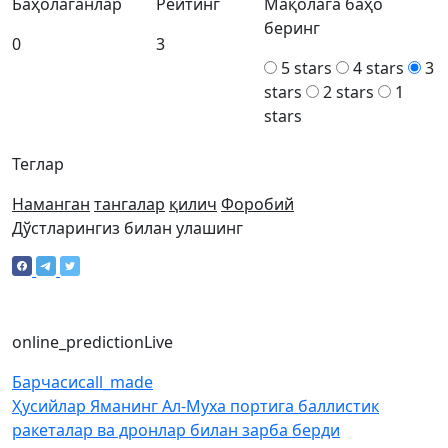
Баҳолаганлар
Рейтинг
Мақолага баҳо
беринг
0
3
5 stars
4 stars
3
stars
2 stars
1
stars
Теглар
Наманган
тангалар
қилич
Форобий
Дўстларингиз билан улашинг
online_prediction
Live
Барчаси
call_made
Ҳусийлар Яманинг Ал-Муха портига баллистик
ракеталар ва дронлар билан зарба берди