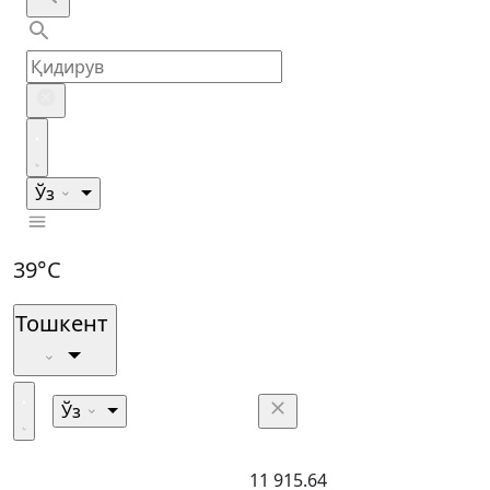
Ўз
39°C
Тошкент
Ўз
11 915.64