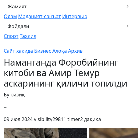
Жамият
Олам
Маданият-санъат
Интервью
Фойдали
Спорт
Таҳлил
Сайт хақида
Бизнес
Алоқа
Архив
Наманганда Форобийнинг
китоби ва Амир Темур
аскарининг қиличи топилди
Бу қизиқ
−
09 июл 2024
visibility
29811
timer
2 дақиқа