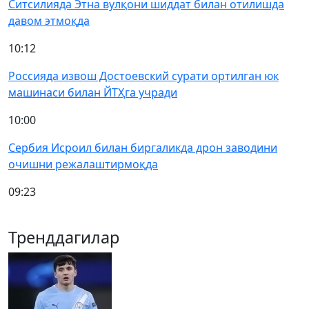
Ситсилияда Этна вулқони шиддат билан отилишда
давом этмоқда
10:12
Россияда извош Достоевский сурати ортилган юк
машинаси билан ЙТҲга учради
10:00
Сербия Исроил билан биргаликда дрон заводини
очишни режалаштирмоқда
09:23
Тренддагилар