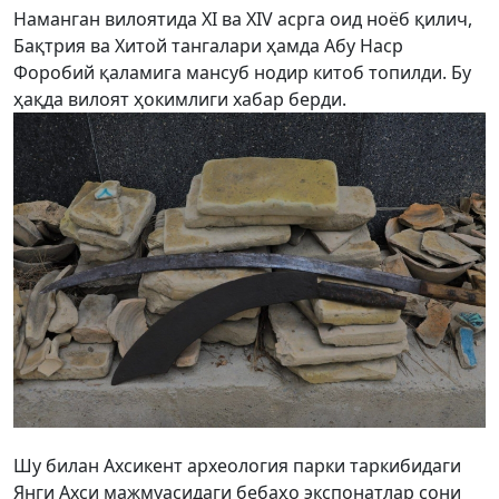
Наманган вилоятида XI ва XIV асрга оид ноёб қилич,
Бақтрия ва Хитой тангалари ҳамда Абу Наср
Форобий қаламига мансуб нодир китоб топилди. Бу
ҳақда вилоят ҳокимлиги хабар берди.
Шу билан Ахсикент археология парки таркибидаги
Янги Ахси мажмуасидаги бебаҳо экспонатлар сони