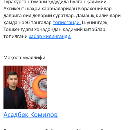
Тўрақўрғон тумани ҳудудида бўлган қадимий
Ахсикент шаҳри харобаларидан Қорахонийлар
даврига оид деворий суратлар, Дамашқ қиличлари
ҳамда ноёб тангалар
топилганди.
Шунингдек,
Тошкентдаги хонадондан қадимий китоблар
топилгани
хабар қилинганди.
Мақола муаллифи
Асадбек Комилов