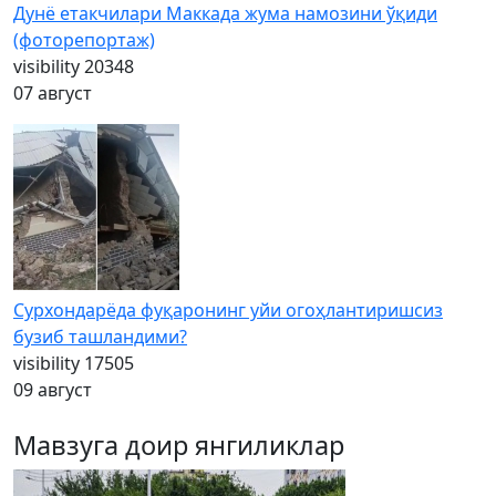
Дунё етакчилари Маккада жума намозини ўқиди
(фоторепортаж)
visibility
20348
07 август
Сурхондарёда фуқаронинг уйи огоҳлантиришсиз
бузиб ташландими?
visibility
17505
09 август
Мавзуга доир янгиликлар