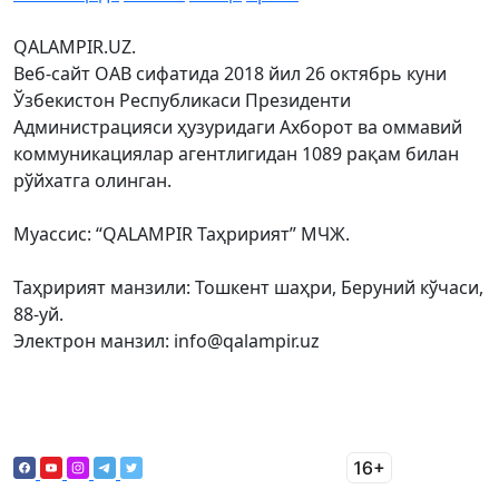
QALAMPIR.UZ.
Веб-сайт ОАВ сифатида 2018 йил 26 октябрь куни
Ўзбекистон Республикаси Президенти
Администрацияси ҳузуридаги Ахборот ва оммавий
коммуникациялар агентлигидан 1089 рақам билан
рўйхатга олинган.
Муассис: “QALAMPIR Таҳририят” МЧЖ.
Таҳририят манзили: Тошкент шаҳри, Беруний кўчаси,
88-уй.
Электрон манзил: info@qalampir.uz