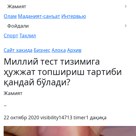
Жамият
Олам
Маданият-санъат
Интервью
Фойдали
Спорт
Таҳлил
Сайт хақида
Бизнес
Алоқа
Архив
Миллий тест тизимига
ҳужжат топшириш тартиби
қандай бўлади?
Жамият
−
22 октябр 2020
visibility
14713
timer
1 дақиқа