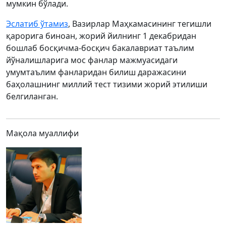
мумкин бўлади.
Эслатиб ўтамиз
, Вазирлар Маҳкамасининг тегишли
қарорига биноан, жорий йилнинг 1 декабридан
бошлаб босқичма-босқич бакалавриат таълим
йўналишларига мос фанлар мажмуасидаги
умумтаълим фанларидан билиш даражасини
баҳолашнинг миллий тест тизими жорий этилиши
белгиланган.
Мақола муаллифи