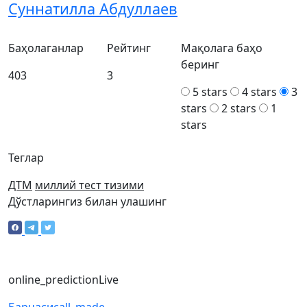
Суннатилла Абдуллаев
Баҳолаганлар
Рейтинг
Мақолага баҳо
беринг
403
3
5 stars
4 stars
3
stars
2 stars
1
stars
Теглар
ДТМ
миллий тест тизими
Дўстларингиз билан улашинг
online_prediction
Live