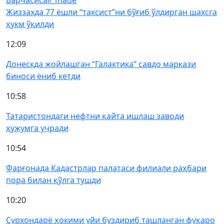
Барчаси
call_made
Жиззахда 77 ёшли “таксист”ни бўғиб ўлдирган шахсга
ҳукм ўқилди
12:09
Донескда жойлашган “Галактика” савдо маркази
биноси ёниб кетди
10:58
Татаристондаги нефтни қайта ишлаш заводи
ҳужумга учради
10:54
Фарғонада Кадастрлар палатаси филиали раҳбари
пора билан қўлга тушди
10:20
Сурхондарё ҳокими уйи буздириб ташланган фуқаро