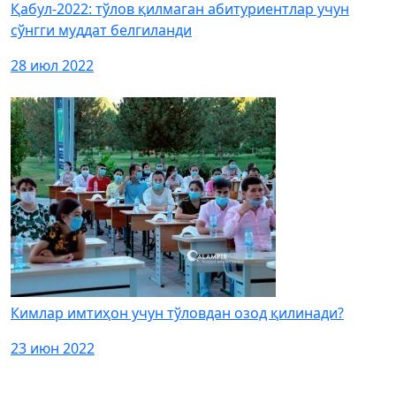
Қабул-2022: тўлов қилмаган абитуриентлар учун
сўнгги муддат белгиланди
28 июл 2022
Кимлар имтиҳон учун тўловдан озод қилинади?
23 июн 2022