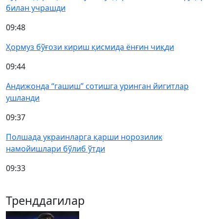
билан учрашди
09:48
Ҳормуз бўғози кириш қисмида ёнғин чиқди
09:44
Андижонда “гашиш” сотишга уринган йигитлар
ушланди
09:37
Полшада украинларга қарши норозилик
намойишлари бўлиб ўтди
09:33
Тренддагилар