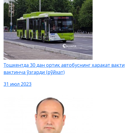
Тошкентда 30 дан ортиқ автобуснинг ҳаракат вақти
вақтинча ўзгарди (рўйхат)
31 июл 2023