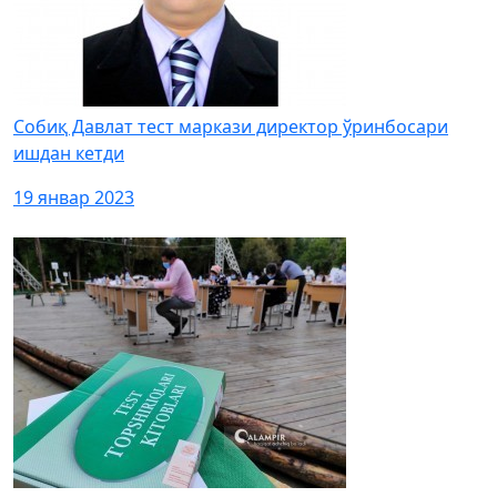
Собиқ Давлат тест маркази директор ўринбосари
ишдан кетди
19 январ 2023