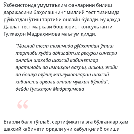
Ўзбекистонда умумтаълим фанларини билиш
даражасини баҳолашнинг миллий тест тизимида
рўйхатдан ўтиш тартиби онлайн бўлади. Бу ҳақда
Давлат тест маркази бош юрист консультанти
Гулжаҳон Мадраҳимова маълум қилди.
“Миллий тест тизимида рўйхатдан ўтиш
тартиби худди abitur.dtm.uz ресурси сингари
онлайн шаклда шахсий кабинетлар
яратилади ва имтиҳон вақти, шакли, жойи
ва бошқа тўлиқ маълумотларни шахсий
кабинети орқали олиши мумкин бўлади”,
дейди Гулжаҳон Мадраҳимова
Етарли балл тўплаб, сертификатга эга бўлганлар ҳам
шахсий кабинети орқали уни қабул қилиб олиши