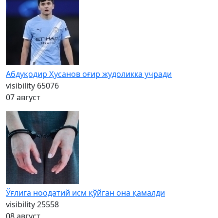
Абдуқодир Ҳусанов оғир жудоликка учради
visibility
65076
07 август
Ўғлига ноодатий исм қўйган она қамалди
visibility
25558
08 август