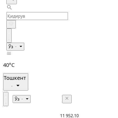
Ўз
40°C
Тошкент
Ўз
11 952.10