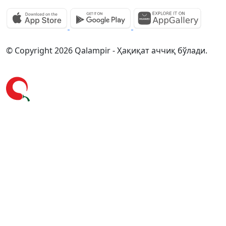
© Copyright 2026 Qalampir - Ҳақиқат аччиқ бўлади.