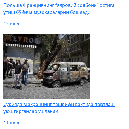
Польша Франциянинг “ядровий соябони” остига
ўтиш бўйича музокараларни бошлади
12 июл
Сурияда Макроннинг ташрифи вақтида портлаш
уюштирганлар ушланди
11 июл