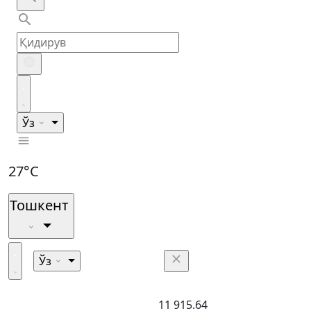
Ўз
27°C
Тошкент
Ўз
11 915.64