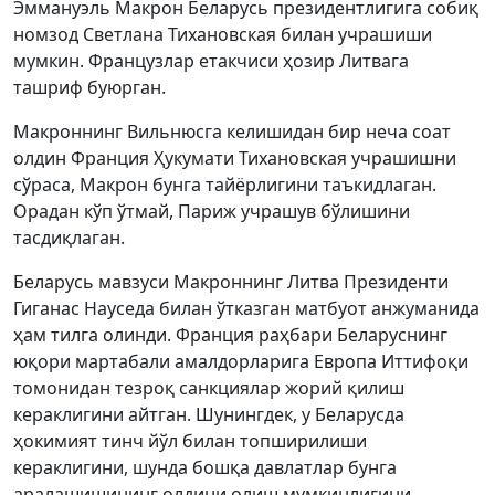
Эммануэль Макрон Беларусь президентлигига собиқ
номзод Светлана Тихановская билан учрашиши
мумкин. Французлар етакчиси ҳозир Литвага
ташриф буюрган.
Макроннинг Вильнюсга келишидан бир неча соат
олдин Франция Ҳукумати Тихановская учрашишни
сўраса, Макрон бунга тайёрлигини таъкидлаган.
Орадан кўп ўтмай, Париж учрашув бўлишини
тасдиқлаган.
Беларусь мавзуси Макроннинг Литва Президенти
Гиганас Науседа билан ўтказган матбуот анжуманида
ҳам тилга олинди. Франция раҳбари Беларуснинг
юқори мартабали амалдорларига Европа Иттифоқи
томонидан тезроқ санкциялар жорий қилиш
кераклигини айтган. Шунингдек, у Беларусда
ҳокимият тинч йўл билан топширилиши
кераклигини, шунда бошқа давлатлар бунга
аралашишининг олдини олиш мумкинлигини