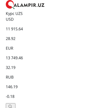
Курс UZS
USD
11 915.64
28.92
EUR
13 749.46
32.19
RUB
146.19
-0.18