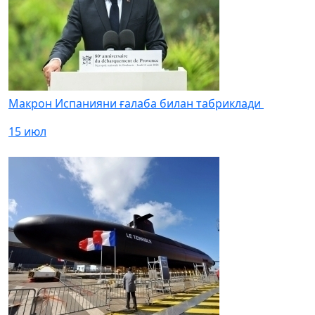
Макрон Испанияни ғалаба билан табриклади
15 июл