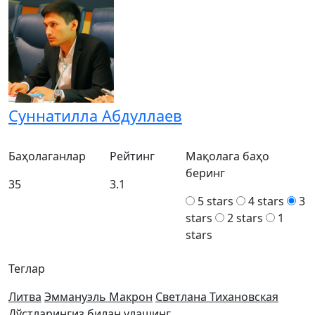
Суннатилла Абдуллаев
Баҳолаганлар
Рейтинг
Мақолага баҳо
беринг
35
3.1
5 stars
4 stars
3
stars
2 stars
1
stars
Теглар
Литва
Эммануэль Макрон
Светлана Тихановская
Дўстларингиз билан улашинг