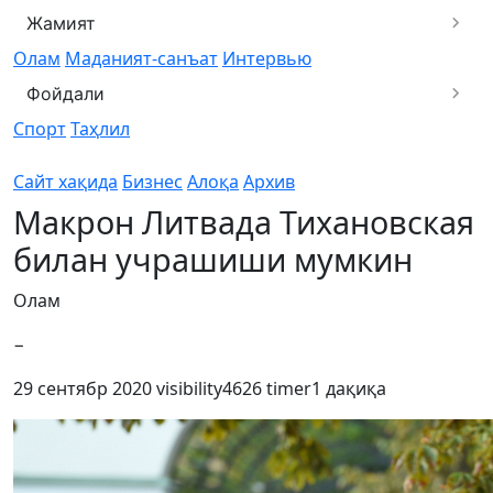
Жамият
Олам
Маданият-санъат
Интервью
Фойдали
Спорт
Таҳлил
Сайт хақида
Бизнес
Алоқа
Архив
Макрон Литвада Тихановская
билан учрашиши мумкин
Олам
−
29 сентябр 2020
visibility
4626
timer
1 дақиқа