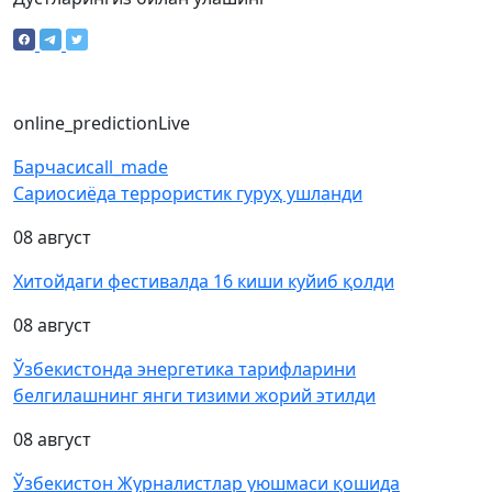
online_prediction
Live
Барчаси
call_made
Сариосиёда террористик гуруҳ ушланди
08 август
Хитойдаги фестивалда 16 киши куйиб қолди
08 август
Ўзбекистонда энергетика тарифларини
белгилашнинг янги тизими жорий этилди
08 август
Ўзбекистон Журналистлар уюшмаси қошида