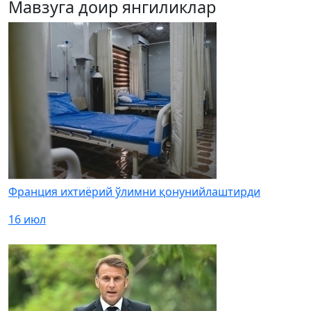
Мавзуга доир янгиликлар
Франция ихтиёрий ўлимни қонунийлаштирди
16 июл