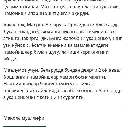
қўшимча қилди. Макрон қўлга олишларни тўхтатиб,
намойишчиларни эшитишга чақирди.
Аввалроқ, Макрон Беларусь Президенти Александр
Лукашенкодан ўз хоҳиши билан лавозимини тарк
этишга чақирганди. Бунга жавобан Лукашенко унинг
ўзи нўноқ сиёсатчи эканини ва мамлакатидаги
намойишлар билан шуғулланиши кераклигини
айтди.
Маълумот учун, Беларусда бундан деярли 2 ой аввал
бошланган намойишлар ҳамон босилмаяпти.
Намойишчилар 9 август куни ўтказилган
президентлик сайловида ғалаба қозонган Александр
Лукашенконинг кетишини сўраяпти.
Мақола муаллифи