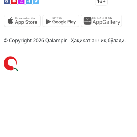
© Copyright 2026 Qalampir - Ҳақиқат аччиқ бўлади.