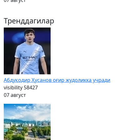
07 август
Тренддагилар
Абдуқодир Ҳусанов оғир жудоликка учради
visibility
58427
07 август