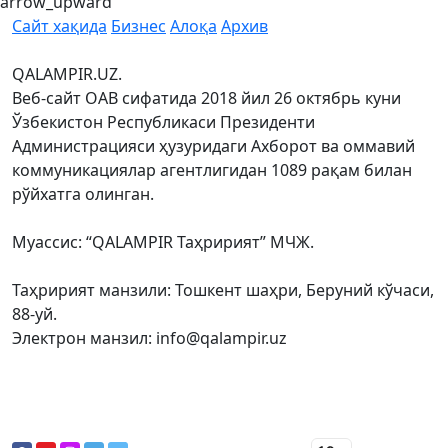
arrow_upward
Сайт хақида
Бизнес
Алоқа
Архив
QALAMPIR.UZ.
Веб-сайт ОАВ сифатида 2018 йил 26 октябрь куни
Ўзбекистон Республикаси Президенти
Администрацияси ҳузуридаги Ахборот ва оммавий
коммуникациялар агентлигидан 1089 рақам билан
рўйхатга олинган.
Муассис: “QALAMPIR Таҳририят” МЧЖ.
Таҳририят манзили: Тошкент шаҳри, Беруний кўчаси,
88-уй.
Электрон манзил: info@qalampir.uz