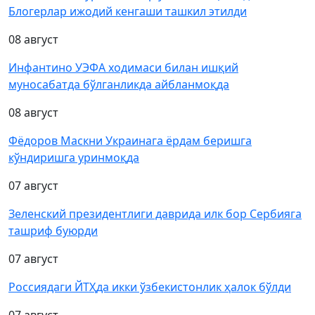
Блогерлар ижодий кенгаши ташкил этилди
08 август
Инфантино УЭФА ходимаси билан ишқий
муносабатда бўлганликда айбланмоқда
08 август
Фёдоров Маскни Украинага ёрдам беришга
кўндиришга уринмоқда
07 август
Зеленский президентлиги даврида илк бор Сербияга
ташриф буюрди
07 август
Россиядаги ЙТҲда икки ўзбекистонлик ҳалок бўлди