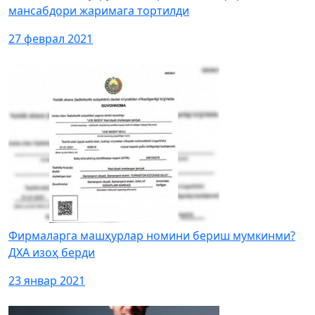
мансабдори жаримага тортилди
27 феврал 2021
Фирмаларга машҳурлар номини бериш мумкинми?
ДХА изоҳ берди
23 январ 2021