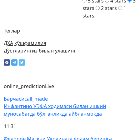
5 stars
4 stars
3
stars
2 stars
1
stars
Теглар
ДХА
қўшфамилия
Дўстларингиз билан улашинг
online_prediction
Live
Барчаси
call_made
Инфантино УЭФА ходимаси билан ишқий
муносабатда бўлганликда айбланмоқда
11:31
Фёдоров Маскни Украинага ёрдам беришга