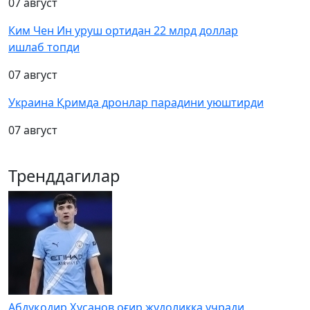
07 август
Ким Чен Ин уруш ортидан 22 млрд доллар
ишлаб топди
07 август
Украина Қримда дронлар парадини уюштирди
07 август
Тренддагилар
Абдуқодир Ҳусанов оғир жудоликка учради