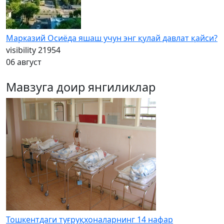
Марказий Осиёда яшаш учун энг қулай давлат қайси?
visibility
21954
06 август
Мавзуга доир янгиликлар
Тошкентдаги туғруқхоналарнинг 14 нафар