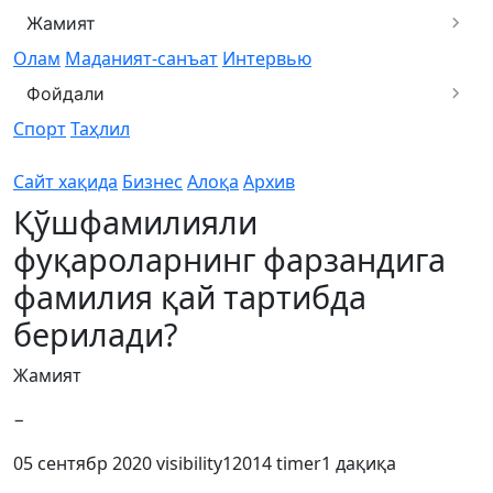
Жамият
Олам
Маданият-санъат
Интервью
Фойдали
Спорт
Таҳлил
Сайт хақида
Бизнес
Алоқа
Архив
Қўшфамилияли
фуқароларнинг фарзандига
фамилия қай тартибда
берилади?
Жамият
−
05 сентябр 2020
visibility
12014
timer
1 дақиқа