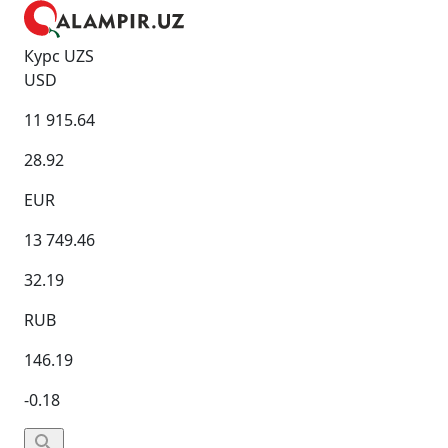
Курс UZS
USD
11 915.64
28.92
EUR
13 749.46
32.19
RUB
146.19
-0.18