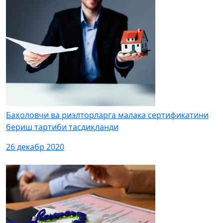
Баҳоловчи ва риэлторларга малака сертификатини
бериш тартиби тасдиқланди
26 декабр 2020