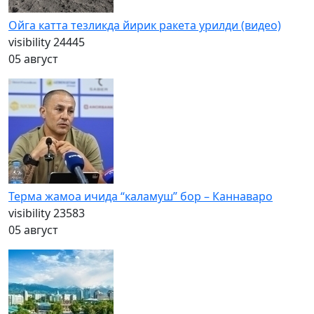
Ойга катта тезликда йирик ракета урилди (видео)
visibility
24445
05 август
Терма жамоа ичида “каламуш” бор – Каннаваро
visibility
23583
05 август