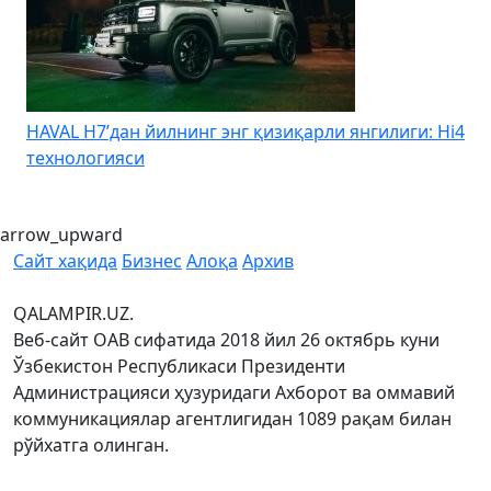
HAVAL H7’дан йилнинг энг қизиқарли янгилиги: Hi4
K
технологияси
arrow_upward
Сайт хақида
Бизнес
Алоқа
Архив
QALAMPIR.UZ.
Веб-сайт ОАВ сифатида 2018 йил 26 октябрь куни
Ўзбекистон Республикаси Президенти
Администрацияси ҳузуридаги Ахборот ва оммавий
коммуникациялар агентлигидан 1089 рақам билан
рўйхатга олинган.