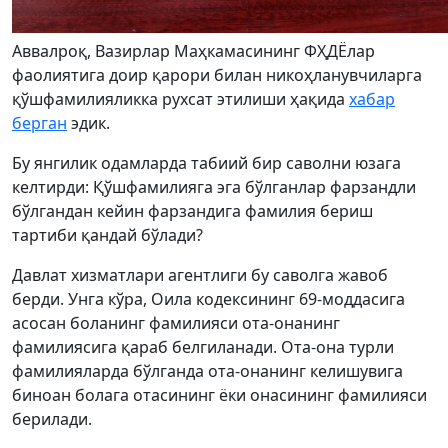
Аввалроқ, Вазирлар Маҳкамасининг ФҲДЁлар
фаолиятига доир қарори билан никоҳланувчиларга
қўшфамилияликка рухсат этилиши ҳақида
хабар
берган
эдик.
Бу янгилик одамларда табиий бир саволни юзага
келтирди: Қўшфамилияга эга бўлганлар фарзандли
бўлгандан кейин фарзандига фамилия бериш
тартиби қандай бўлади?
Давлат хизматлари агентлиги бу саволга жавоб
берди. Унга кўра, Оила кодексининг 69-моддасига
асосан боланинг фамилияси ота-онанинг
фамилиясига қараб белгиланади. Ота-она турли
фамилияларда бўлганда ота-онанинг келишувига
биноан болага отасининг ёки онасининг фамилияси
берилади.