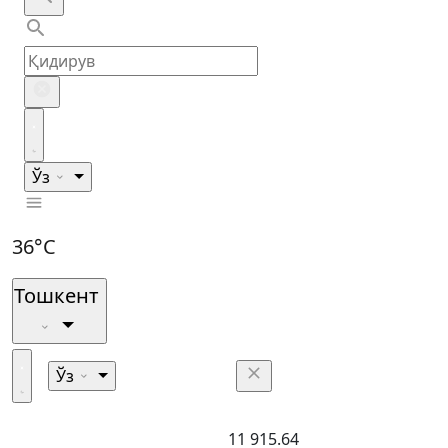
Ўз
36°C
Тошкент
Ўз
11 915.64