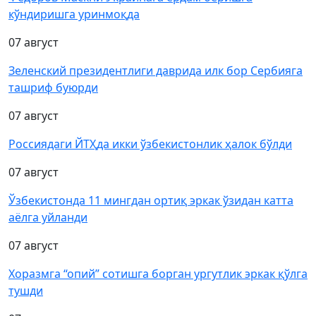
кўндиришга уринмоқда
07 август
Зеленский президентлиги даврида илк бор Сербияга
ташриф буюрди
07 август
Россиядаги ЙТҲда икки ўзбекистонлик ҳалок бўлди
07 август
Ўзбекистонда 11 мингдан ортиқ эркак ўзидан катта
аёлга уйланди
07 август
Хоразмга “опий” сотишга борган ургутлик эркак қўлга
тушди