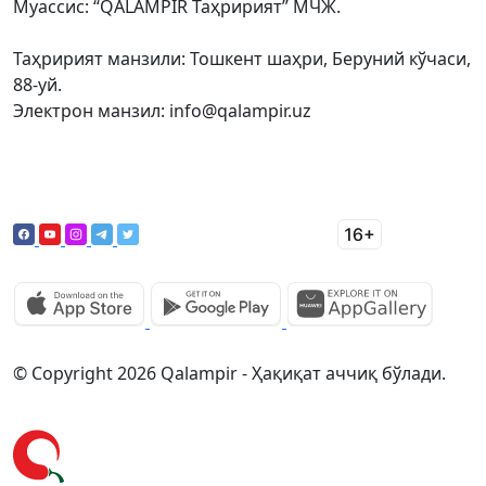
Муассис: “QALAMPIR Таҳририят” МЧЖ.
Таҳририят манзили: Тошкент шаҳри, Беруний кўчаси,
88-уй.
Электрон манзил: info@qalampir.uz
© Copyright 2026 Qalampir - Ҳақиқат аччиқ бўлади.