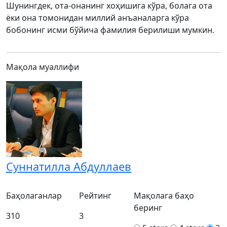
Шунингдек, ота-онанинг хоҳишига кўра, болага ота
ёки она томонидан миллий анъаналарга кўра
бобонинг исми бўйича фамилия берилиши мумкин.
Мақола муаллифи
Суннатилла Абдуллаев
Баҳолаганлар
Рейтинг
Мақолага баҳо
беринг
310
3