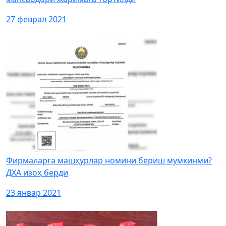
27 феврал 2021
Фирмаларга машҳурлар номини бериш мумкинми?
ДХА изоҳ берди
23 январ 2021