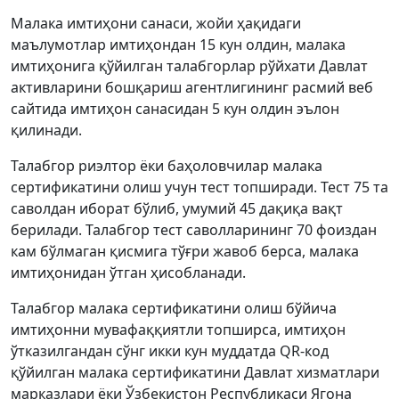
Малака имтиҳони санаси, жойи ҳақидаги
маълумотлар имтиҳондан 15 кун олдин, малака
имтиҳонига қўйилган талабгорлар рўйхати Давлат
активларини бошқариш агентлигининг расмий веб
сайтида имтиҳон санасидан 5 кун олдин эълон
қилинади.
Талабгор риэлтор ёки баҳоловчилар малака
сертификатини олиш учун тест топширади. Тест 75 та
саволдан иборат бўлиб, умумий 45 дақиқа вақт
берилади. Талабгор тест саволларининг 70 фоиздан
кам бўлмаган қисмига тўғри жавоб берса, малака
имтиҳонидан ўтган ҳисобланади.
Талабгор малака сертификатини олиш бўйича
имтиҳонни мувафаққиятли топширса, имтиҳон
ўтказилгандан сўнг икки кун муддатда QR-код
қўйилган малака сертификатини Давлат хизматлари
марказлари ёки Ўзбекистон Республикаси Ягона