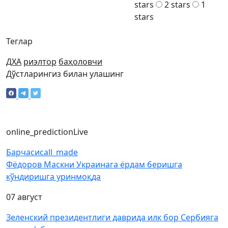
stars
2 stars
1
stars
Теглар
ДХА
риэлтор
баҳоловчи
Дўстларингиз билан улашинг
online_prediction
Live
Барчаси
call_made
Фёдоров Маскни Украинага ёрдам беришга
кўндиришга уринмоқда
07 август
Зеленский президентлиги даврида илк бор Сербияга