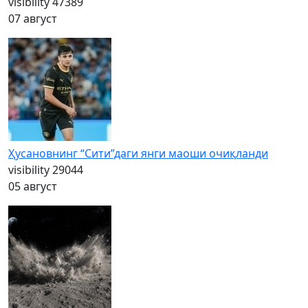
visibility
47389
07 август
Ҳусановнинг “Сити”даги янги маоши очиқланди
visibility
29044
05 август