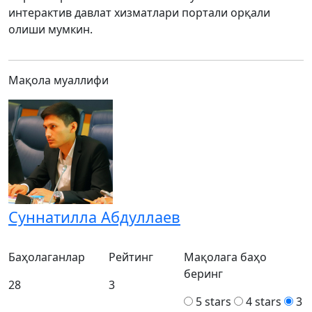
интерактив давлат хизматлари портали орқали
олиши мумкин.
Мақола муаллифи
Суннатилла Абдуллаев
Баҳолаганлар
Рейтинг
Мақолага баҳо
беринг
28
3
5 stars
4 stars
3