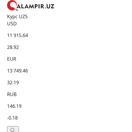
Курс UZS
USD
11 915.64
28.92
EUR
13 749.46
32.19
RUB
146.19
-0.18