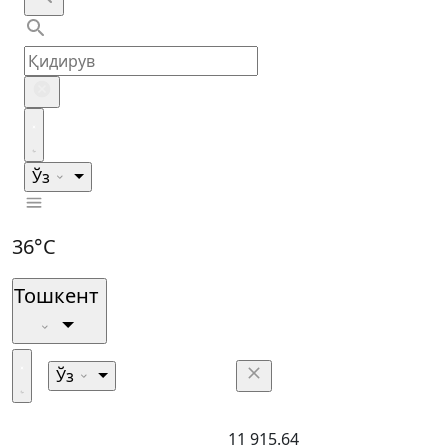
Ўз
36°C
Тошкент
Ўз
11 915.64