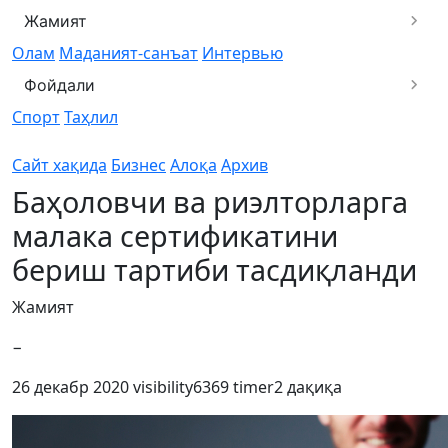
Жамият
Олам
Маданият-санъат
Интервью
Фойдали
Спорт
Таҳлил
Сайт хақида
Бизнес
Алоқа
Архив
Баҳоловчи ва риэлторларга
малака сертификатини
бериш тартиби тасдиқланди
Жамият
−
26 декабр 2020
visibility
6369
timer
2 дақиқа