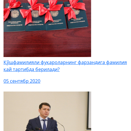
Қўшфамилияли фуқароларнинг фарзандига фамилия
қай тартибда берилади?
05 сентябр 2020