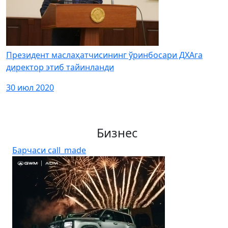
Президент маслаҳатчисининг ўринбосари ДХАга
директор этиб тайинланди
30 июл 2020
Бизнес
Барчаси
call_made