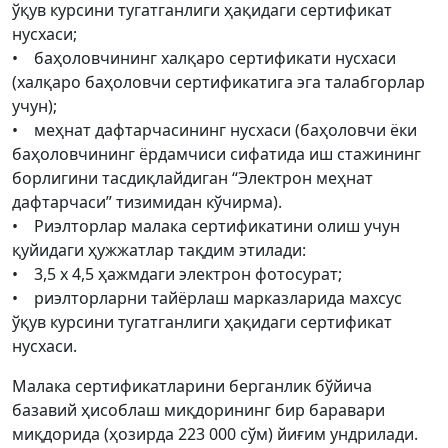
ўқув курсини тугатганлиги ҳақидаги сертификат
нусхаси;
• баҳоловчининг халқаро сертификати нусхаси
(халқаро баҳоловчи сертификатига эга талабгорлар
учун);
• меҳнат дафтарчасининг нусхаси (баҳоловчи ёки
баҳоловчининг ёрдамчиси сифатида иш стажининг
борлигини тасдиқлайдиган “Электрон меҳнат
дафтарчаси” тизимидан кўчирма).
• Риэлторлар малака сертификатини олиш учун
қуйидаги ҳужжатлар тақдим этилади:
• 3,5 х 4,5 ҳажмдаги электрон фотосурат;
• риэлторларни тайёрлаш марказларида махсус
ўқув курсини тугатганлиги ҳақидаги сертификат
нусхаси.
Малака сертификатларини берганлик бўйича
базавий ҳисоблаш миқдорининг бир баравари
миқдорида (ҳозирда 223 000 сўм) йиғим ундрилади.