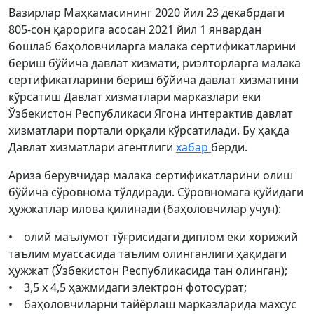
Вазирлар Маҳкамасининг 2020 йил 23 декабрдаги
805-сон қарорига асосан 2021 йил 1 январдан
бошлаб баҳоловчиларга малака сертификатларини
бериш бўйича давлат хизмати, риэлторларга малака
сертификатларини бериш бўйича давлат хизматини
кўрсатиш Давлат хизматлари марказлари ёки
Ўзбекистон Республикаси Ягона интерактив давлат
хизматлари портали орқали кўрсатилади. Бу ҳақда
Давлат хизматлари агентлиги
хабар
берди.
Ариза берувчидар малака сертификатларини олиш
бўйича сўровнома тўлдиради. Сўровномага қуйидаги
ҳужжатлар илова қилинади (баҳоловчилар учун):
• олий маълумот тўғрисидаги диплом ёки хорижий
таълим муассасида таълим олинганлиги ҳақидаги
ҳужжат (Ўзбекистон Республикасида тан олинган);
• 3,5 х 4,5 ҳажмидаги электрон фотосурат;
• баҳоловчиларни тайёрлаш марказларида махсус