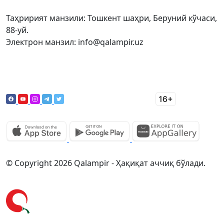
Таҳририят манзили: Тошкент шаҳри, Беруний кўчаси,
88-уй.
Электрон манзил: info@qalampir.uz
© Copyright 2026 Qalampir - Ҳақиқат аччиқ бўлади.