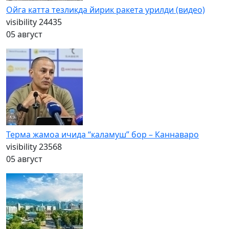
Ойга катта тезликда йирик ракета урилди (видео)
visibility
24435
05 август
Терма жамоа ичида “каламуш” бор – Каннаваро
visibility
23568
05 август