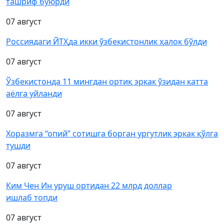
ташриф буюрди
07 август
Россиядаги ЙТҲда икки ўзбекистонлик ҳалок бўлди
07 август
Ўзбекистонда 11 мингдан ортиқ эркак ўзидан катта
аёлга уйланди
07 август
Хоразмга “опий” сотишга борган ургутлик эркак қўлга
тушди
07 август
Ким Чен Ин уруш ортидан 22 млрд доллар
ишлаб топди
07 август