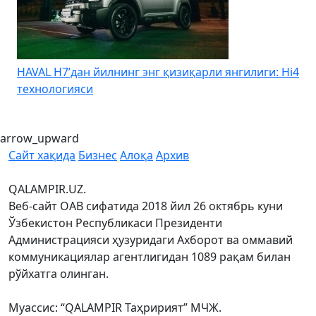
HAVAL H7’дан йилнинг энг қизиқарли янгилиги: Hi4
K
технологияси
arrow_upward
Сайт хақида
Бизнес
Алоқа
Архив
QALAMPIR.UZ.
Веб-сайт ОАВ сифатида 2018 йил 26 октябрь куни
Ўзбекистон Республикаси Президенти
Администрацияси ҳузуридаги Ахборот ва оммавий
коммуникациялар агентлигидан 1089 рақам билан
рўйхатга олинган.
Муассис: “QALAMPIR Таҳририят” МЧЖ.