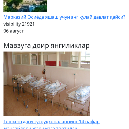
Марказий Осиёда яшаш учун энг қулай давлат қайси?
visibility
21921
06 август
Мавзуга доир янгиликлар
Тошкентдаги туғруқхоналарнинг 14 нафар
мансабдори жаримага тортилди