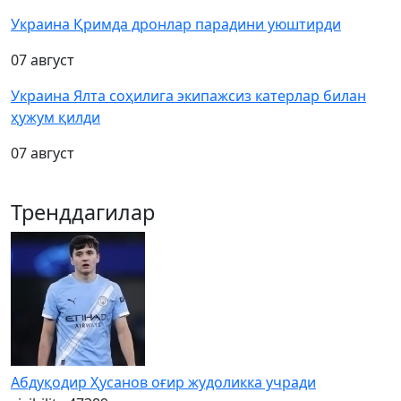
Украина Қримда дронлар парадини уюштирди
07 август
Украина Ялта соҳилига экипажсиз катерлар билан
ҳужум қилди
07 август
Тренддагилар
Абдуқодир Ҳусанов оғир жудоликка учради