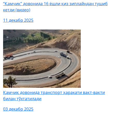
“Қамчиқ” довонида 16 ёшли қиз зиплайндан тушиб
кетди (видео)
11 декабр 2025
Қамчиқ довонида транспорт ҳаракати вақт-вақти
билан тўхтатилади
03 декабр 2025