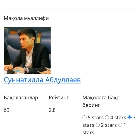
Мақола муаллифи
Суннатилла Абдуллаев
Баҳолаганлар
Рейтинг
Мақолага баҳо
беринг
69
2.8
5 stars
4 stars
3
stars
2 stars
1
stars