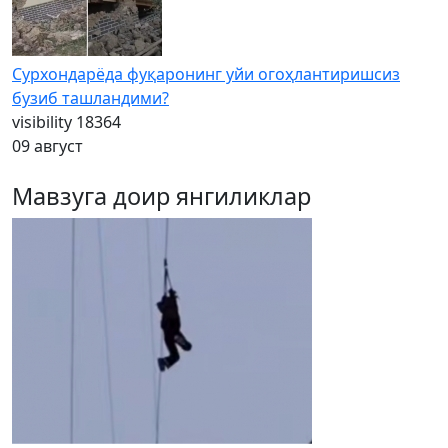
Сурхондарёда фуқаронинг уйи огоҳлантиришсиз
бузиб ташландими?
visibility
18364
09 август
Мавзуга доир янгиликлар