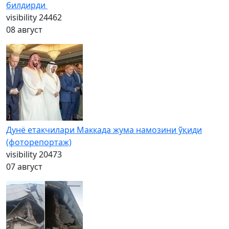
билдирди
visibility
24462
08 август
Дунё етакчилари Маккада жума намозини ўқиди
(фоторепортаж)
visibility
20473
07 август