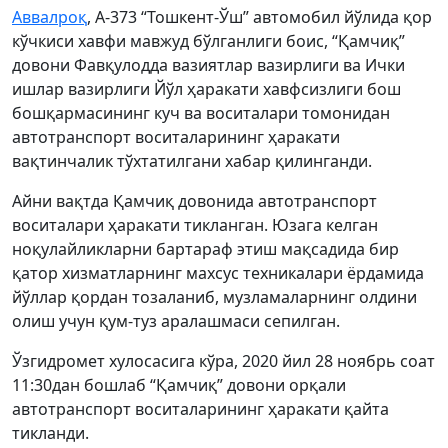
Аввалроқ
, А-373 “Тошкент-Ўш” автомобил йўлида қор
кўчкиси хавфи мавжуд бўлганлиги боис, “Қамчиқ”
довони Фавқулодда вазиятлар вазирлиги ва Ички
ишлар вазирлиги Йўл ҳаракати хавфсизлиги бош
бошқармасининг куч ва воситалари томонидан
автотранспорт воситаларининг ҳаракати
вақтинчалик тўхтатилгани хабар қилинганди.
Айни вақтда Қамчиқ довонида автотранспорт
воситалари ҳаракати тикланган. Юзага келган
ноқулайликларни бартараф этиш мақсадида бир
қатор хизматларнинг махсус техникалари ёрдамида
йўллар қордан тозаланиб, музламаларнинг олдини
олиш учун қум-туз аралашмаси сепилган.
Ўзгидромет хулосасига кўра, 2020 йил 28 ноябрь соат
11:30дан бошлаб “Қамчиқ” довони орқали
автотранспорт воситаларининг ҳаракати қайта
тикланди.