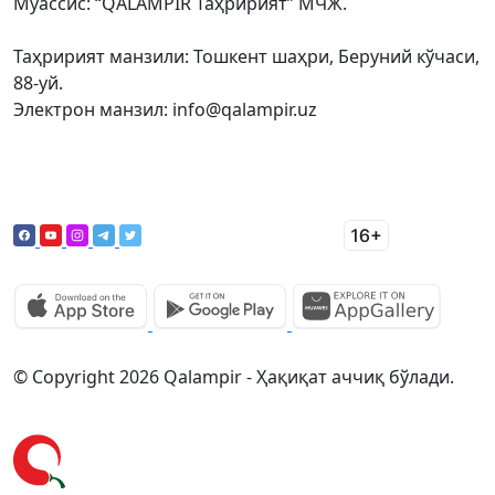
Муассис: “QALAMPIR Таҳририят” МЧЖ.
Таҳририят манзили: Тошкент шаҳри, Беруний кўчаси,
88-уй.
Электрон манзил: info@qalampir.uz
© Copyright 2026 Qalampir - Ҳақиқат аччиқ бўлади.