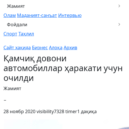
Жамият
Олам
Маданият-санъат
Интервью
Фойдали
Спорт
Таҳлил
Сайт хақида
Бизнес
Алоқа
Архив
Қамчиқ довони
автомобиллар ҳаракати учун
очилди
Жамият
−
28 ноябр 2020
visibility
7328
timer
1 дақиқа