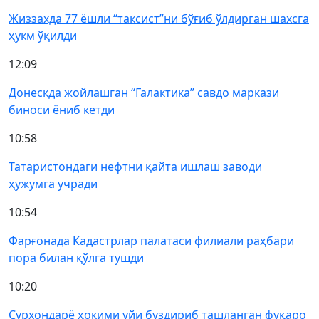
Жиззахда 77 ёшли “таксист”ни бўғиб ўлдирган шахсга
ҳукм ўқилди
12:09
Донескда жойлашган “Галактика” савдо маркази
биноси ёниб кетди
10:58
Татаристондаги нефтни қайта ишлаш заводи
ҳужумга учради
10:54
Фарғонада Кадастрлар палатаси филиали раҳбари
пора билан қўлга тушди
10:20
Сурхондарё ҳокими уйи буздириб ташланган фуқаро