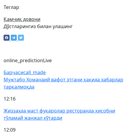
Теглар
Қамчиқ довони
Дўстларингиз билан улашинг
online_prediction
Live
Барчаси
call_made
Мужтабо Хоманаий вафот этгани ҳақида хабарлар
тарқалмоқда
12:16
Жиззахда маст фуқаролар ресторанда ҳисобни
тўламай жанжал кўтарди
12:09