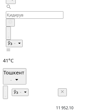
Ўз
41°C
Тошкент
Ўз
11 952.10