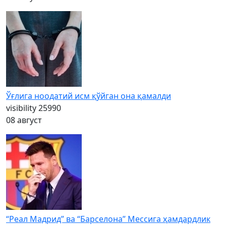
Ўғлига ноодатий исм қўйган она қамалди
visibility
25990
08 август
“Реал Мадрид” ва “Барселона” Мессига ҳамдардлик