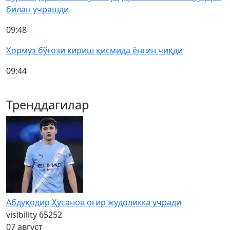
билан учрашди
09:48
Ҳормуз бўғози кириш қисмида ёнғин чиқди
09:44
Тренддагилар
Абдуқодир Ҳусанов оғир жудоликка учради
visibility
65252
07 август