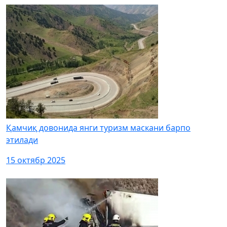
Қамчиқ довонида янги туризм маскани барпо
этилади
15 октябр 2025