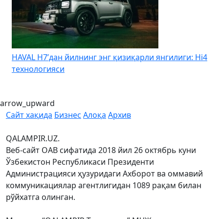
HAVAL H7’дан йилнинг энг қизиқарли янгилиги: Hi4
K
технологияси
arrow_upward
Сайт хақида
Бизнес
Алоқа
Архив
QALAMPIR.UZ.
Веб-сайт ОАВ сифатида 2018 йил 26 октябрь куни
Ўзбекистон Республикаси Президенти
Администрацияси ҳузуридаги Ахборот ва оммавий
коммуникациялар агентлигидан 1089 рақам билан
рўйхатга олинган.