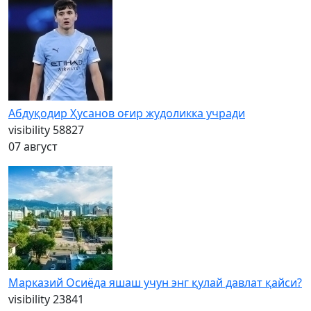
Абдуқодир Ҳусанов оғир жудоликка учради
visibility
58827
07 август
Марказий Осиёда яшаш учун энг қулай давлат қайси?
visibility
23841