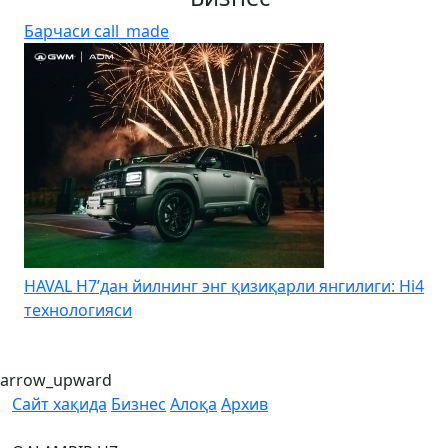
Барчаси
call_made
HAVAL H7’дан йилнинг энг қизиқарли янгилиги: Hi4
K
технологияси
arrow_upward
Сайт хақида
Бизнес
Алоқа
Архив