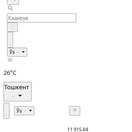
Ўз
26°C
Тошкент
Ўз
11 915.64