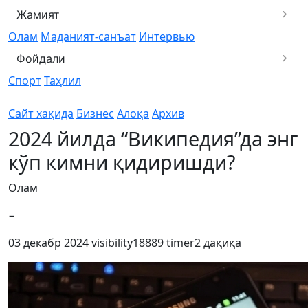
Жамият
Олам
Маданият-санъат
Интервью
Фойдали
Спорт
Таҳлил
Сайт хақида
Бизнес
Алоқа
Архив
2024 йилда “Википедия”да энг
кўп кимни қидиришди?
Олам
−
03 декабр 2024
visibility
18889
timer
2 дақиқа