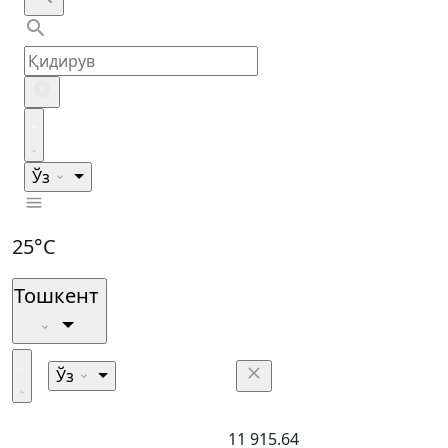
Ўз
25°C
Тошкент
Ўз
11 915.64