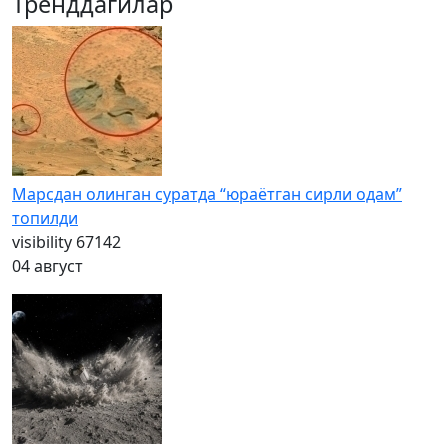
Тренддагилар
Марсдан олинган суратда “юраётган сирли одам”
топилди
visibility
67142
04 август