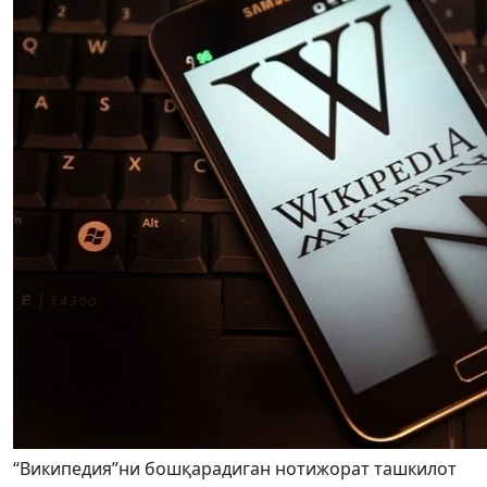
“Википедия”ни бошқарадиган нотижорат ташкилот