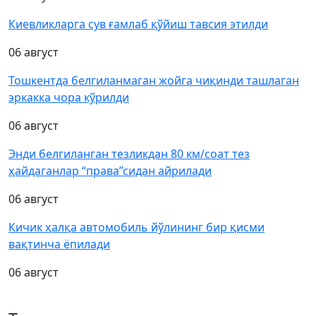
Киевликларга сув ғамлаб қўйиш тавсия этилди
06 август
Тошкентда белгиланмаган жойга чиқинди ташлаган
эркакка чора кўрилди
06 август
Энди белгиланган тезликдан 80 км/соат тез
ҳайдаганлар “права”сидан айрилади
06 август
Кичик ҳалқа автомобиль йўлининг бир қисми
вақтинча ёпилади
06 август