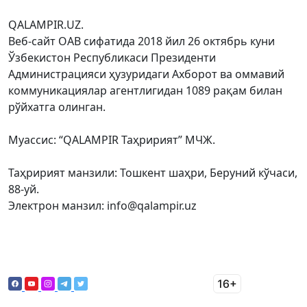
QALAMPIR.UZ.
Веб-сайт ОАВ сифатида 2018 йил 26 октябрь куни
Ўзбекистон Республикаси Президенти
Администрацияси ҳузуридаги Ахборот ва оммавий
коммуникациялар агентлигидан 1089 рақам билан
рўйхатга олинган.
Муассис: “QALAMPIR Таҳририят” МЧЖ.
Таҳририят манзили: Тошкент шаҳри, Беруний кўчаси,
88-уй.
Электрон манзил: info@qalampir.uz