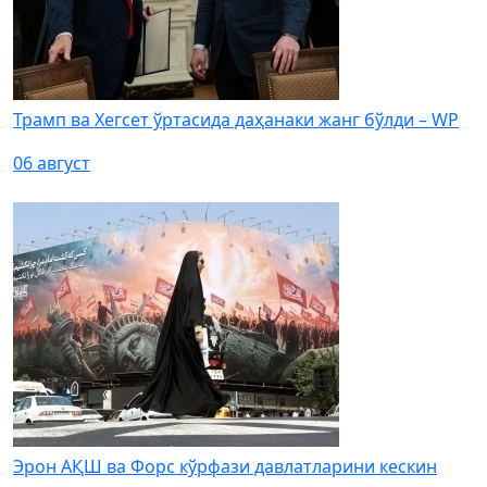
Трамп ва Хегсет ўртасида даҳанаки жанг бўлди – WP
06 август
Эрон АҚШ ва Форс кўрфази давлатларини кескин