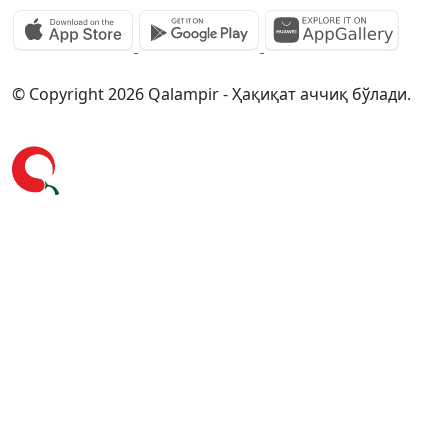
© Copyright 2026 Qalampir - Ҳақиқат аччиқ бўлади.