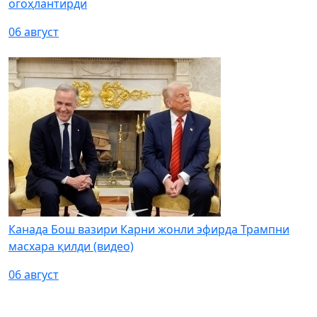
огоҳлантирди
06 август
Канада Бош вазири Карни жонли эфирда Трампни
масхара қилди (видео)
06 август