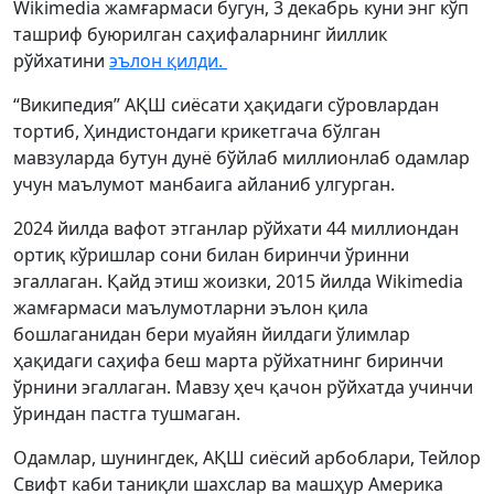
Wikimedia жамғармаси бугун, 3 декабрь куни энг кўп
ташриф буюрилган саҳифаларнинг йиллик
рўйхатини
эълон қилди.
“Википедия” АҚШ сиёсати ҳақидаги сўровлардан
тортиб, Ҳиндистондаги крикетгача бўлган
мавзуларда бутун дунё бўйлаб миллионлаб одамлар
учун маълумот манбаига айланиб улгурган.
2024 йилда вафот этганлар рўйхати 44 миллиондан
ортиқ кўришлар сони билан биринчи ўринни
эгаллаган. Қайд этиш жоизки, 2015 йилда Wikimedia
жамғармаси маълумотларни эълон қила
бошлаганидан бери муайян йилдаги ўлимлар
ҳақидаги саҳифа беш марта рўйхатнинг биринчи
ўрнини эгаллаган. Мавзу ҳеч қачон рўйхатда учинчи
ўриндан пастга тушмаган.
Одамлар, шунингдек, АҚШ сиёсий арбоблари, Тейлор
Свифт каби таниқли шахслар ва машҳур Америка