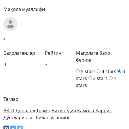
Мақола муаллифи
.
Баҳолаганлар
Рейтинг
Мақолага баҳо
беринг
0
3
5 stars
4 stars
3
stars
2 stars
1
stars
Теглар
АҚШ
Дональд Трамп
Википедия
Камола Ҳаррис
Дўстларингиз билан улашинг