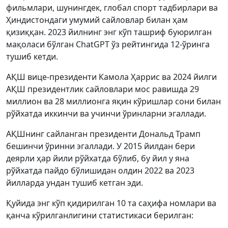
фильмлари, шунингдек, глобал спорт тадбирлари ва
Ҳиндистондаги умумий сайловлар билан ҳам
қизиққан. 2023 йилнинг энг кўп ташриф буюрилган
мақоласи бўлган ChatGPT ўз рейтингида 12-ўринга
тушиб кетди.
АҚШ вице-президенти Камола Ҳаррис ва 2024 йилги
АҚШ президентлик сайловлари мос равишда 29
миллион ва 28 миллионга яқин кўришлар сони билан
рўйхатда иккинчи ва учинчи ўринларни эгаллади.
АҚШнинг сайланган президенти Дональд Трамп
бешинчи ўринни эгаллади. У 2015 йилдан бери
деярли ҳар йили рўйхатда бўлиб, бу йил у яна
рўйхатда пайдо бўлишидан олдин 2022 ва 2023
йилларда ундан тушиб кетган эди.
Қуйида энг кўп қидирилган 10 та саҳифа номлари ва
қанча кўрилганлигини статистикаси берилган: