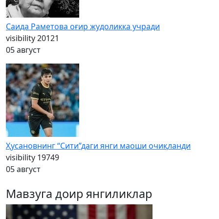
Саида Раметова оғир жудоликка учради
visibility
20121
05 август
Ҳусановнинг “Сити”даги янги маоши очиқланди
visibility
19749
05 август
Мавзуга доир янгиликлар