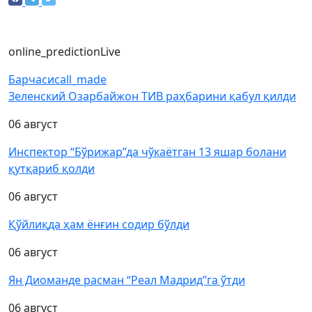
online_prediction
Live
Барчаси
call_made
Зеленский Озарбайжон ТИВ раҳбарини қабул қилди
06 август
Инспектор “Бўрижар”да чўкаётган 13 яшар болани
қутқариб қолди
06 август
Қўйлиқда ҳам ёнғин содир бўлди
06 август
Ян Диоманде расман “Реал Мадрид”га ўтди
06 август