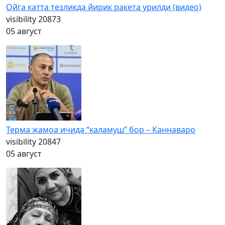
Ойга катта тезликда йирик ракета урилди (видео)
visibility
20873
05 август
Терма жамоа ичида “каламуш” бор – Каннаваро
visibility
20847
05 август