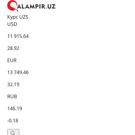
Курс UZS
USD
11 915.64
28.92
EUR
13 749.46
32.19
RUB
146.19
-0.18