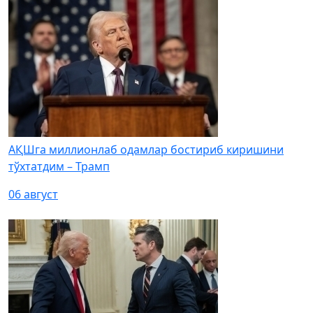
АҚШга миллионлаб одамлар бостириб киришини
тўхтатдим – Трамп
06 август