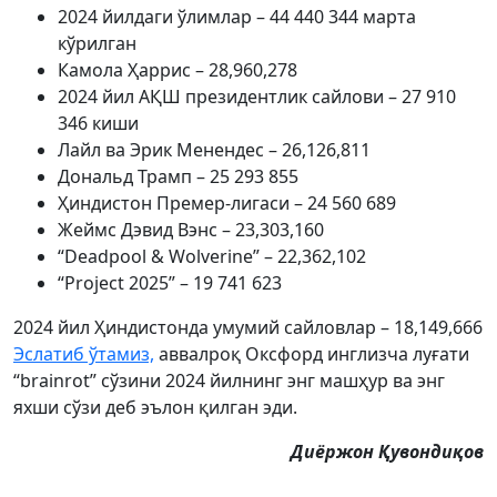
2024 йилдаги ўлимлар – 44 440 344 марта
кўрилган
Камола Ҳаррис – 28,960,278
2024 йил АҚШ президентлик сайлови – 27 910
346 киши
Лайл ва Эрик Менендес – 26,126,811
Дональд Трамп – 25 293 855
Ҳиндистон Премер-лигаси – 24 560 689
Жеймс Дэвид Вэнc – 23,303,160
“Deadpool & Wolverine” – 22,362,102
“Project 2025” – 19 741 623
2024 йил Ҳиндистонда умумий сайловлар – 18,149,666
Эслатиб ўтамиз,
аввалроқ Оксфорд инглизча луғати
“brainrot” сўзини 2024 йилнинг энг машҳур ва энг
яхши сўзи деб эълон қилган эди.
Диёржон Қувондиқов