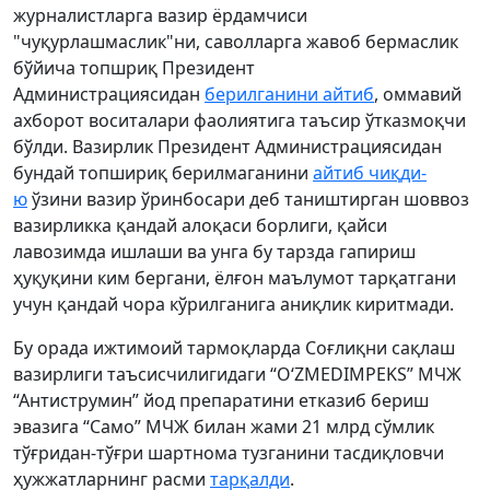
журналистларга вазир ёрдамчиси
"чуқурлашмаслик"ни, саволларга жавоб бермаслик
бўйича топшриқ Президент
Администрациясидан
берилганини айтиб
, оммавий
ахборот воситалари фаолиятига таъсир ўтказмоқчи
бўлди. Вазирлик Президент Администрациясидан
бундай топшириқ берилмаганини
айтиб чиқди-
ю
ўзини вазир ўринбосари деб таништирган шоввоз
вазирликка қандай алоқаси борлиги, қайси
лавозимда ишлаши ва унга бу тарзда гапириш
ҳуқуқини ким бергани, ёлғон маълумот тарқатгани
учун қандай чора кўрилганига аниқлик киритмади.
Бу орада ижтимоий тармоқларда Соғлиқни сақлаш
вазирлиги таъсисчилигидаги “O‘ZMEDIMPEKS” МЧЖ
“Антиструмин” йод препаратини етказиб бериш
эвазига “Само” МЧЖ билан жами 21 млрд сўмлик
тўғридан-тўғри шартнома тузганини тасдиқловчи
ҳужжатларнинг расми
тарқалди
.