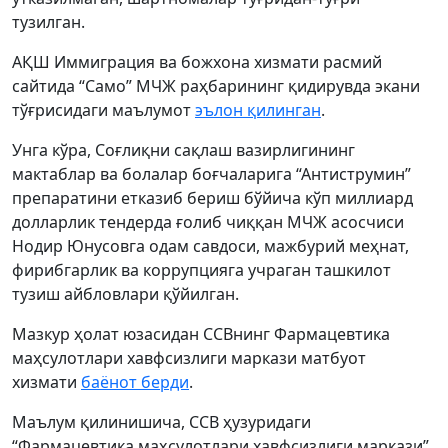
тузилган.
АҚШ Иммиграция ва божхона хизмати расмий
сайтида “Само” МЧЖ раҳбарининг қидирувда экани
тўғрисидаги маълумот
эълон қилинган
.
Унга кўра, Соғлиқни сақлаш вазирлигининг
мактаблар ва болалар боғчаларига “Антиструмин”
препаратини етказиб бериш бўйича кўп миллиард
долларлик тендерда ғолиб чиққан МЧЖ асосчиси
Нодир Юнусовга одам савдоси, мажбурий меҳнат,
фирибгарлик ва коррупцияга учраган ташкилот
тузиш айбловлари қўйилган.
Мазкур ҳолат юзасидан ССВнинг Фармацевтика
маҳсулотлари хавфсизлиги маркази матбуот
хизмати
баёнот берди
.
Маълум қилинишича, ССВ ҳузуридаги
“Фармацевтика маҳсулотлари хавфсизлиги маркази”