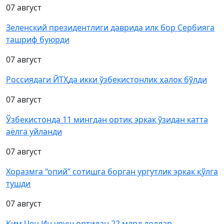
07 август
Зеленский президентлиги даврида илк бор Сербияга
ташриф буюрди
07 август
Россиядаги ЙТҲда икки ўзбекистонлик ҳалок бўлди
07 август
Ўзбекистонда 11 мингдан ортиқ эркак ўзидан катта
аёлга уйланди
07 август
Хоразмга “опий” сотишга борган ургутлик эркак қўлга
тушди
07 август
Ким Чен Ин уруш ортидан 22 млрд доллар