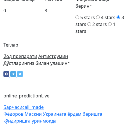
беринг
0
3
5 stars
4 stars
3
stars
2 stars
1
stars
Теглар
йод препарати
Антиструмин
Дўстларингиз билан улашинг
online_prediction
Live
Барчаси
call_made
Фёдоров Маскни Украинага ёрдам беришга
кўндиришга уринмоқда