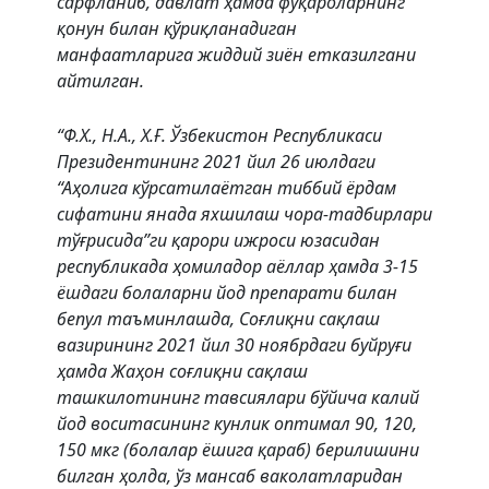
сарфланиб, давлат ҳамда фуқароларнинг
қонун билан қўриқланадиган
манфаатларига жиддий зиён етказилгани
айтилган.
“Ф.Х., Н.А., Х.Ғ. Ўзбекистон Республикаси
Президентининг 2021 йил 26 июлдаги
“Аҳолига кўрсатилаётган тиббий ёрдам
сифатини янада яхшилаш чора-тадбирлари
тўғрисида”ги қарори ижроси юзасидан
республикада ҳомиладор аёллар ҳамда 3-15
ёшдаги болаларни йод препарати билан
бепул таъминлашда, Соғлиқни сақлаш
вазирининг 2021 йил 30 ноябрдаги буйруғи
ҳамда Жаҳон соғлиқни сақлаш
ташкилотининг тавсиялари бўйича калий
йод воситасининг кунлик оптимал 90, 120,
150 мкг (болалар ёшига қараб) берилишини
билган ҳолда, ўз мансаб ваколатларидан