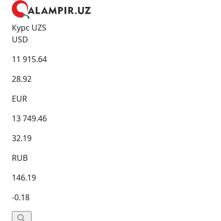
Курс UZS
USD
11 915.64
28.92
EUR
13 749.46
32.19
RUB
146.19
-0.18