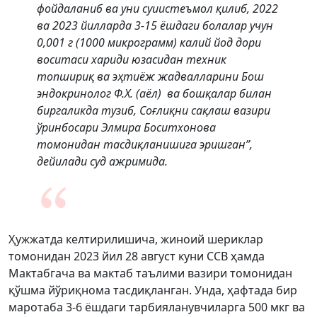
фойдаланиб ва уни суиистеъмол қилиб, 2022
ва 2023 йилларда 3-15 ёшдаги болалар учун
0,001 г (1000 микрограмм) калий йод дори
воситаси хариди юзасидан техник
топшириқ ва эҳтиёж жадвалларини Бош
эндокринолог Ф.Х. (аёл) ва бошқалар билан
биргаликда тузиб, Соғлиқни сақлаш вазири
ўринбосари Элмира Боситхонова
томонидан тасдиқланишига эришган”,
дейилади суд ажримида.
Ҳужжатда келтирилишича, жиноий шериклар
томонидан 2023 йил 28 август куни ССВ ҳамда
Мактабгача ва мактаб таълими вазири томонидан
қўшма йўриқнома тасдиқланган. Унда, ҳафтада бир
маротаба 3-6 ёшдаги тарбияланувчиларга 500 мкг ва