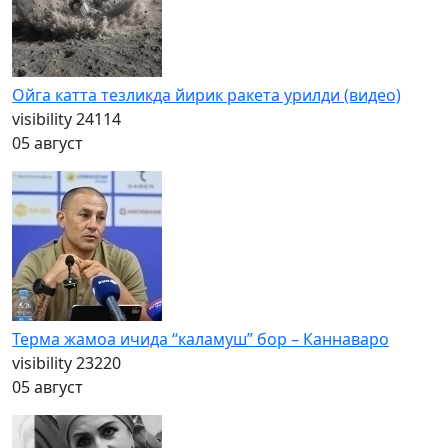
Ойга катта тезликда йирик ракета урилди (видео)
visibility
24114
05 август
Терма жамоа ичида “каламуш” бор – Каннаваро
visibility
23220
05 август