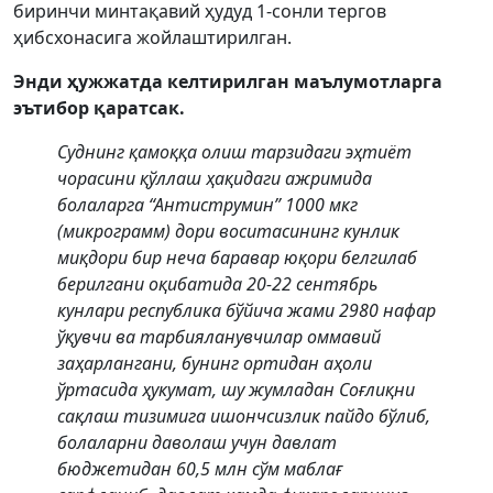
биринчи минтақавий ҳудуд 1-сонли тергов
ҳибсхонасига жойлаштирилган.
Энди ҳужжатда келтирилган маълумотларга
эътибор қаратсак.
Суднинг қамоққа олиш тарзидаги эҳтиёт
чорасини қўллаш ҳақидаги ажримида
болаларга “Антиструмин” 1000 мкг
(микрограмм) дори воситасининг кунлик
миқдори бир неча баравар юқори белгилаб
берилгани оқибатида 20-22 сентябрь
кунлари республика бўйича жами 2980 нафар
ўқувчи ва тарбияланувчилар оммавий
заҳарлангани, бунинг ортидан аҳоли
ўртасида ҳукумат, шу жумладан Соғлиқни
сақлаш тизимига ишончсизлик пайдо бўлиб,
болаларни даволаш учун давлат
бюджетидан 60,5 млн сўм маблағ