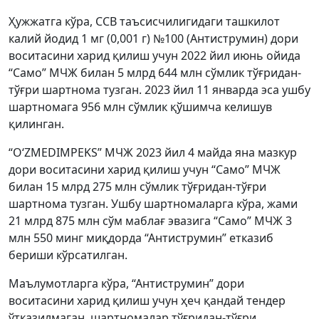
Ҳужжатга кўра, ССВ таъсисчилигидаги ташкилот
калий йодид 1 мг (0,001 г) №100 (Антиструмин) дори
воситасини харид қилиш учун 2022 йил июнь ойида
“Само” МЧЖ билан 5 млрд 644 млн сўмлик тўғридан-
тўғри шартнома тузган. 2023 йил 11 январда эса ушбу
шартномага 956 млн сўмлик қўшимча келишув
қилинган.
“O‘ZMEDIMPEKS” МЧЖ 2023 йил 4 майда яна мазкур
дори воситасини харид қилиш учун “Само” МЧЖ
билан 15 млрд 275 млн сўмлик тўғридан-тўғри
шартнома тузган. Ушбу шартномаларга кўра, жами
21 млрд 875 млн сўм маблағ эвазига “Само” МЧЖ 3
млн 550 минг миқдорда “Антиструмин” етказиб
бериши кўрсатилган.
Маълумотларга кўра, “Антиструмин” дори
воситасини харид қилиш учун ҳеч қандай тендер
ўтказилмаган, шартномалар тўғридан-тўғри