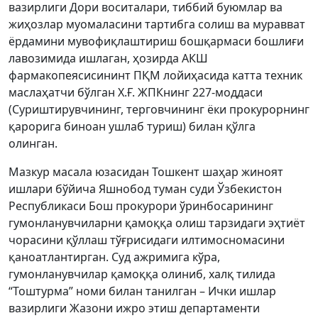
вазирлиги Дори воситалари, тиббий буюмлар ва
жиҳозлар муомаласини тартибга солиш ва муравват
ёрдамини мувофиқлаштириш бошқармаси бошлиғи
лавозимида ишлаган, ҳозирда АКШ
фармакопеясисининт ПҚМ лойиҳасида катта техник
маслаҳатчи бўлган Х.Ғ. ЖПКнинг 227-моддаси
(Суриштирувчининг, терговчининг ёки прокурорнинг
қарорига биноан ушлаб туриш) билан қўлга
олинган.
Мазкур масала юзасидан Тошкент шаҳар жиноят
ишлари бўйича Яшнобод туман суди Ўзбекистон
Республикаси Бош прокурори ўринбосарининг
гумонланувчиларни қамоққа олиш тарзидаги эҳтиёт
чорасини қўллаш тўғрисидаги илтимосномасини
қаноатлантирган. Суд ажримига кўра,
гумонланувчилар қамоққа олиниб, халқ тилида
“Тоштурма” номи билан танилган – Ички ишлар
вазирлиги Жазони ижро этиш департаменти