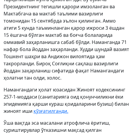
Президентнинг тегишли қарори имзоланган ва
Мактабгача ва мактаб таълими вазирлиги
томонидан 15 сентябрда эълон қилинган. Аммо
атиги 5 кунда таъминланган қарор ижроси 3 ёшдан
15 ёшгача бўлган мактаб ва боғча болаларида
оммавий заҳарланишга сабаб бўлди. Наманганда 71
нафар бола йоддан заҳарланди. Худди шундай вазият
Тошкент шаҳри ва Андижон вилоятида ҳам
такрорланди. Бироқ Соғлиқни сақлаш вазирлиги
йоддан заҳарланиш сифатида фақат Намангандаги
ҳолатни тан олди, холос.
Намангандаги ҳолат юзасидан Жиноят кодексининг
257-1-моддаси (санитарияга оид қонунчиликни ёки
эпидемияга қарши кураш қоидаларини бузиш) билан
жиноят иши
қўзғатилганди.
Ўша вақтда эса масалани атрофлича ёритиш,
суриштирувлар ўтказишни мақсад қилган