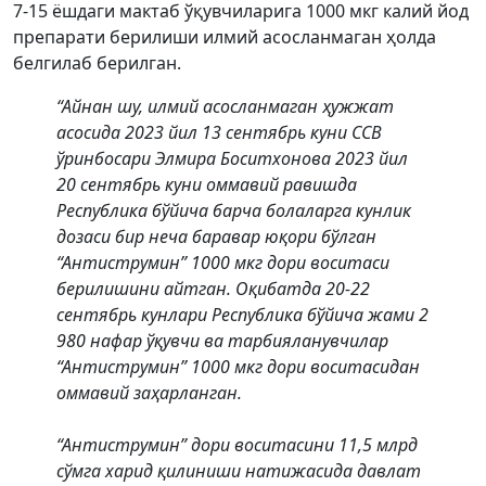
7-15 ёшдаги мактаб ўқувчиларига 1000 мкг калий йод
препарати берилиши илмий асосланмаган ҳолда
белгилаб берилган.
“Айнан шу, илмий асосланмаган ҳужжат
асосида 2023 йил 13 сентябрь куни ССВ
ўринбосари Элмира Боситхонова 2023 йил
20 сентябрь куни оммавий равишда
Республика бўйича барча болаларга кунлик
дозаси бир неча баравар юқори бўлган
“Антиструмин” 1000 мкг дори воситаси
берилишини айтган. Оқибатда 20-22
сентябрь кунлари Республика бўйича жами 2
980 нафар ўқувчи ва тарбияланувчилар
“Антиструмин” 1000 мкг дори воситасидан
оммавий заҳарланган.
“Антиструмин” дори воситасини 11,5 млрд
сўмга харид қилиниши натижасида давлат