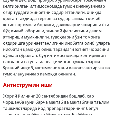
Шунингдек, Бош прокурор ўринбосари томонидан
келтирилган илтимосномада гумон қилинувчилар
оғир турдаги жиноятни содир этганлиги, очиқда
қолган тақдирда тергов ва суд органидан қочиб
кетиш эҳтимоли борлиги, далилларни яшириши ёки
йўқ қилиб юбориши, жиноий фаолиятини давом
эттириши мумкинлиги, гувоҳларни ўзи томонга
оғдиришга уринаётганлигини инобатга олиб, уларга
нисбатан қамоққа олиш тарзидаги эҳтиёт чорасини
қўллаш сўралган. Суд илтимосномада келтирилган
важларни ва унга илова қилинган ҳужжатларни
ўрганиб чиқиб, илтимосномани қаноатлантирган ва
гумонланувчилар қамоққа олинган.
Антиструмин иши
Жорий йилнинг 20 сентябридан бошлаб, ҳар
чоршанба куни барча мактаб ва мактабгача таълим
ташкилотларида йод препаратларининг бепул
тарқатилиши йўлга қўйилган эди. Бу бўйича