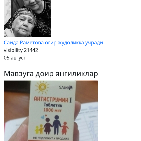
Саида Раметова оғир жудоликка учради
visibility
21442
05 август
Мавзуга доир янгиликлар