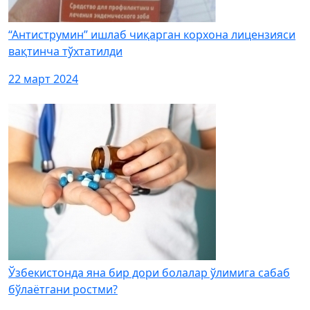
“Антиструмин” ишлаб чиқарган корхона лицензияси
вақтинча тўхтатилди
22 март 2024
Ўзбекистонда яна бир дори болалар ўлимига сабаб
бўлаётгани ростми?