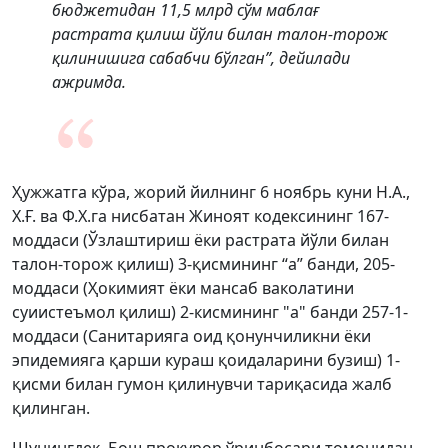
бюджетидан 11,5 млрд сўм маблағ
растрата қилиш йўли билан талон-торож
қилинишига сабабчи бўлган”, дейилади
ажримда.
Ҳужжатга кўра, жорий йилнинг 6 ноябрь куни Н.А.,
Х.Ғ. ва Ф.Х.га нисбатан Жиноят кодексининг 167-
моддаси (Ўзлаштириш ёки растрата йўли билан
талон-торож қилиш) 3-қисмининг “а” банди, 205-
моддаси (Ҳокимият ёки мансаб ваколатини
суиистеъмол қилиш) 2-кисмининг "а" банди 257-1-
моддаси (Санитарияга оид қонунчиликни ёки
эпидемияга қарши кураш қоидаларини бузиш) 1-
қисми билан гумон қилинувчи тариқасида жалб
қилинган.