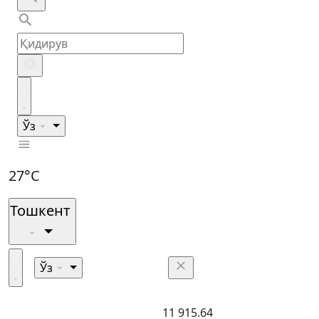
Ўз
27°C
Тошкент
Ўз
11 915.64