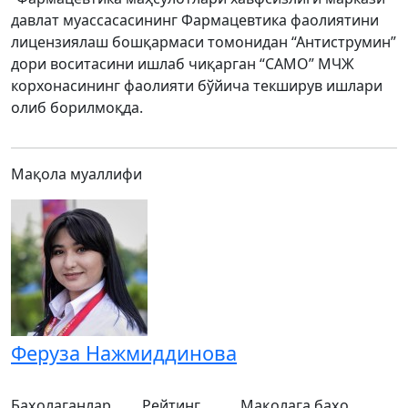
давлат муассасасининг Фармацевтика фаолиятини
лицензиялаш бошқармаси томонидан “Антиструмин”
дори воситасини ишлаб чиқарган “САМО” МЧЖ
корхонасининг фаолияти бўйича текширув ишлари
олиб борилмоқда.
Мақола муаллифи
Феруза Нажмиддинова
Баҳолаганлар
Рейтинг
Мақолага баҳо