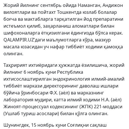
Жорий йилнинг сентябрь ойида Наманган, Андижон
вилоятлари ва пойтахт Тошкентда юзлаб болалар
боғча ва мактабларга тарқатилган йод препаратини
истеъмол қилиб, заҳарланиш аломатлари билан
шифохоналарга ётқизилгани ёдингизда бўлса керак.
QALAMPIR.UZ’даги маълумотларга кўра, мазкур
масала юзасидан уч нафар тиббиёт ходими қамоққа
олинган.
Таҳририят ихтиёридаги ҳужжатда ёзилишича, жорий
йилнинг 6 ноябрь куни Республика
ихтисослаштирилган эндокринология илмий-амалий
тиббиёт маркази директорининг даволаш ишлари
бўйича ўринбосари Ф.Х. (аёл) ва марказнинг
лаборатория мудири, катта илмий ходими Н.А. (аёл)
Жиноят-процессуал кодексининг (ЖПК) 221-моддаси
(Ушлаб туриш асослари) билан қўлга олинган.
Шунингдек, 15 ноябрь куни Соғлиқни сақлаш