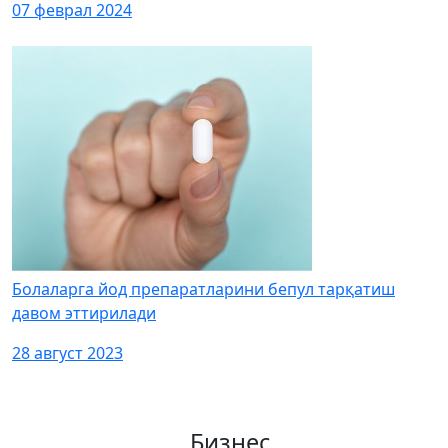
07 феврал 2024
Болаларга йод препаратларини бепул тарқатиш
давом эттирилади
28 август 2023
Бизнес