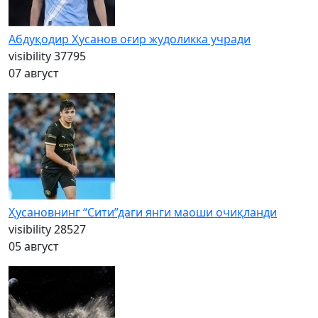
Абдуқодир Ҳусанов оғир жудоликка учради
visibility
37795
07 август
Ҳусановнинг “Сити”даги янги маоши очиқланди
visibility
28527
05 август