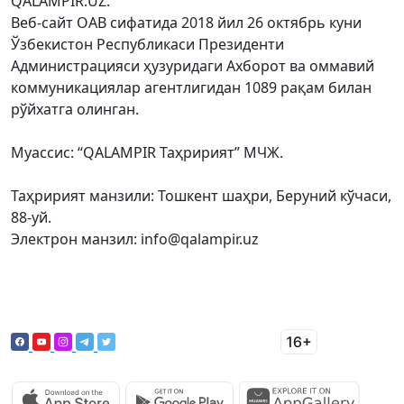
QALAMPIR.UZ.
Веб-сайт ОАВ сифатида 2018 йил 26 октябрь куни
Ўзбекистон Республикаси Президенти
Администрацияси ҳузуридаги Ахборот ва оммавий
коммуникациялар агентлигидан 1089 рақам билан
рўйхатга олинган.
Муассис: “QALAMPIR Таҳририят” МЧЖ.
Таҳририят манзили: Тошкент шаҳри, Беруний кўчаси,
88-уй.
Электрон манзил: info@qalampir.uz