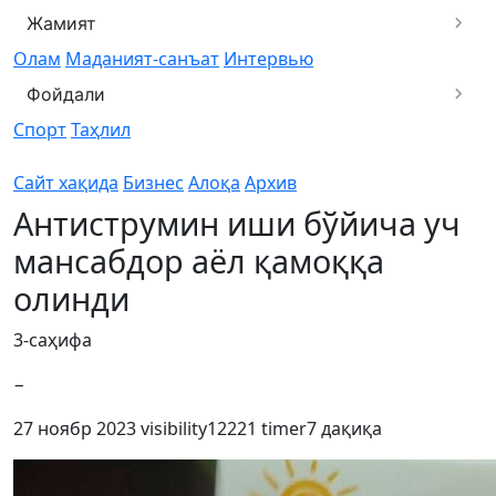
Жамият
Олам
Маданият-санъат
Интервью
Фойдали
Спорт
Таҳлил
Сайт хақида
Бизнес
Алоқа
Архив
Антиструмин иши бўйича уч
мансабдор аёл қамоққа
олинди
3-саҳифа
−
27 ноябр 2023
visibility
12221
timer
7 дақиқа