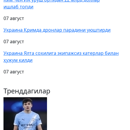
ишлаб топди
07 август
Украина Қримда дронлар парадини уюштирди
07 август
Украина Ялта соҳилига экипажсиз катерлар билан
ҳужум қилди
07 август
Тренддагилар