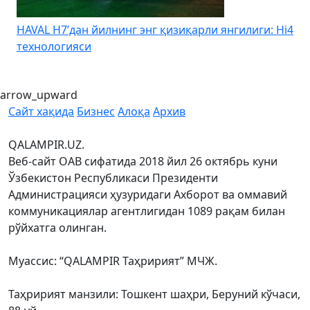
HAVAL H7’дан йилнинг энг қизиқарли янгилиги: Hi4
K
технологияси
arrow_upward
Сайт хақида
Бизнес
Алоқа
Архив
QALAMPIR.UZ.
Веб-сайт ОАВ сифатида 2018 йил 26 октябрь куни
Ўзбекистон Республикаси Президенти
Администрацияси ҳузуридаги Ахборот ва оммавий
коммуникациялар агентлигидан 1089 рақам билан
рўйхатга олинган.
Муассис: “QALAMPIR Таҳририят” МЧЖ.
Таҳририят манзили: Тошкент шаҳри, Беруний кўчаси,