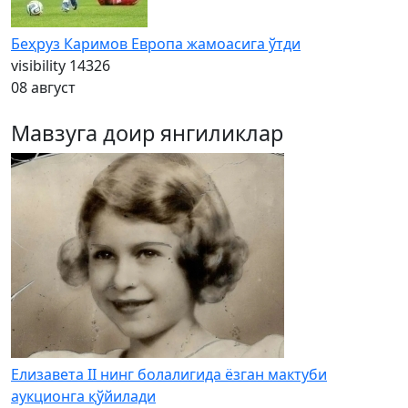
Беҳруз Каримов Европа жамоасига ўтди
visibility
14326
08 август
Мавзуга доир янгиликлар
Елизавета II нинг болалигида ёзган мактуби
аукционга қўйилади