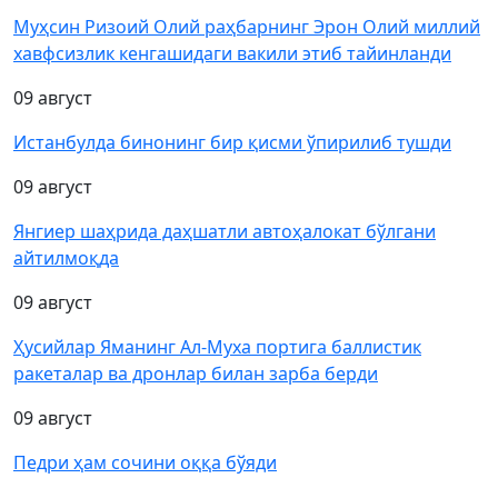
Муҳсин Ризоий Олий раҳбарнинг Эрон Олий миллий
хавфсизлик кенгашидаги вакили этиб тайинланди
09 август
Истанбулда бинонинг бир қисми ўпирилиб тушди
09 август
Янгиер шаҳрида даҳшатли автоҳалокат бўлгани
айтилмоқда
09 август
Ҳусийлар Яманинг Ал-Муха портига баллистик
ракеталар ва дронлар билан зарба берди
09 август
Педри ҳам сочини оққа бўяди