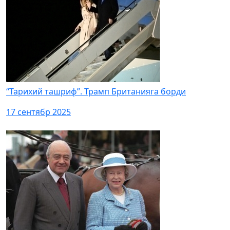
“Тарихий ташриф”. Трамп Британияга борди
17 сентябр 2025