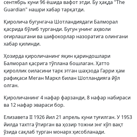
сентябрь куни 96 ёшида вафот этди. Бу ҳақда "The
Guardian" нашри хабар тарқатди.
Қиролича бугунгача Шотландиядаги Балморал
қасрида бўлиб турганди. Бугун унинг аҳволи
оғирлашгани ва шифокорлар назоратига олингани
хабар қилинди.
Ҳозирда қироличанинг яқин қариндошлари
Балморал қасрига тўплана бошлаган. Ҳатто
қироллик оиласини тарк этган шаҳзода Гарри ҳам
рафиқаси Меган Маркл билан Шотландияга йўл
олган.
Қироличанинг 4 нафар фарзанди, 8 нафар набираси
ва 12 нафар эвараси бор.
Елизавета II 1926 йил 21 апрель куни туғилган. У 1953
йилда тахтга ўтирган ва ҳозир тожни энг кўп вақт
ўзида сақлаб турган монарх ҳисобланади.