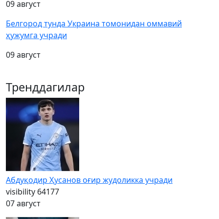
09 август
Белгород тунда Украина томонидан оммавий
ҳужумга учради
09 август
Тренддагилар
Абдуқодир Ҳусанов оғир жудоликка учради
visibility
64177
07 август