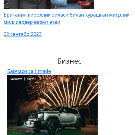
Британия қироллик оиласи билан курашган мисрлик
миллиардер вафот этди
02 сентябр 2023
Бизнес
Барчаси
call_made