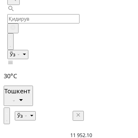
Ўз
30°C
Тошкент
Ўз
11 952.10