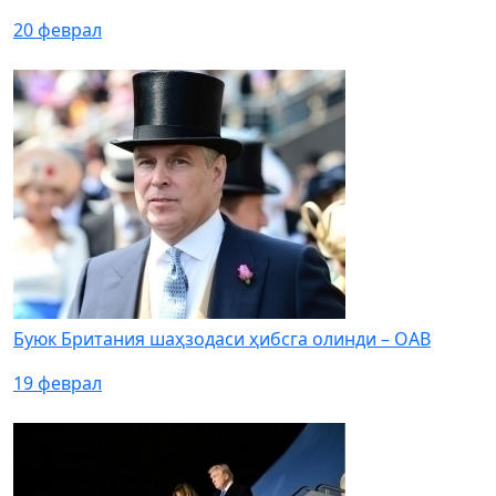
20 феврал
Буюк Британия шаҳзодаси ҳибсга олинди – ОАВ
19 феврал