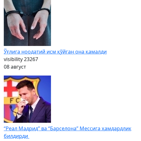
Ўғлига ноодатий исм қўйган она қамалди
visibility
23267
08 август
“Реал Мадрид” ва “Барселона” Мессига ҳамдардлик
билдирди