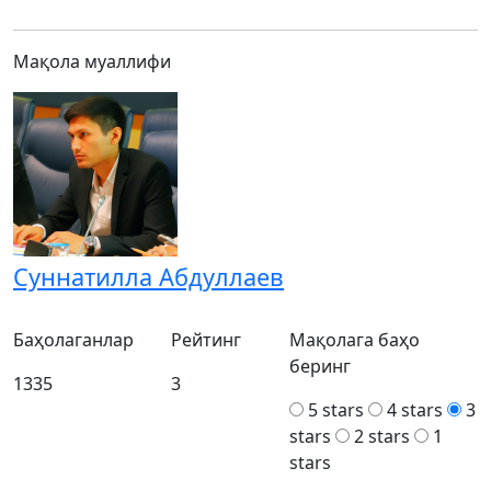
Мақола муаллифи
Суннатилла Абдуллаев
Баҳолаганлар
Рейтинг
Мақолага баҳо
беринг
1335
3
5 stars
4 stars
3
stars
2 stars
1
stars