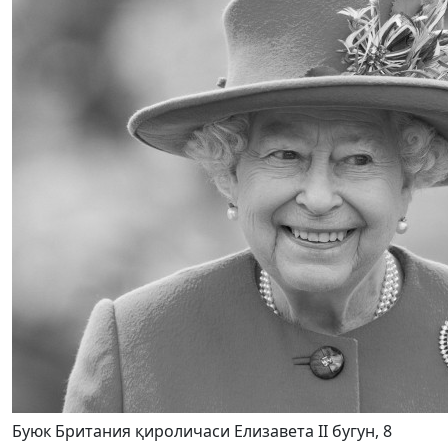
Буюк Британия қироличаси Елизавета II бугун, 8