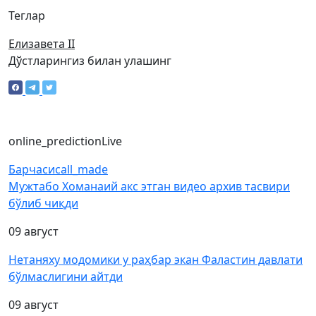
Теглар
Елизавета II
Дўстларингиз билан улашинг
online_prediction
Live
Барчаси
call_made
Мужтабо Хоманаий акс этган видео архив тасвири
бўлиб чиқди
09 август
Нетаняху модомики у раҳбар экан Фаластин давлати
бўлмаслигини айтди
09 август