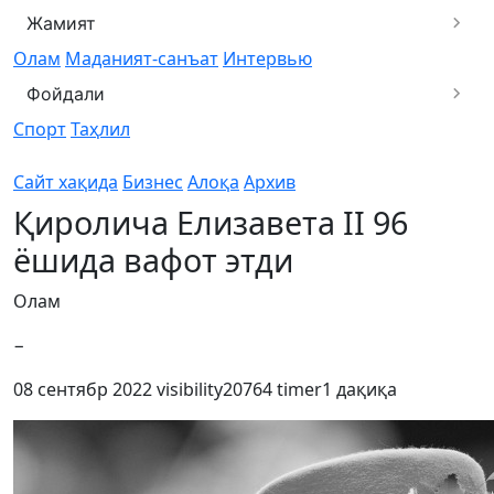
Жамият
Олам
Маданият-санъат
Интервью
Фойдали
Спорт
Таҳлил
Сайт хақида
Бизнес
Алоқа
Архив
Қиролича Елизавета II 96
ёшида вафот этди
Олам
−
08 сентябр 2022
visibility
20764
timer
1 дақиқа