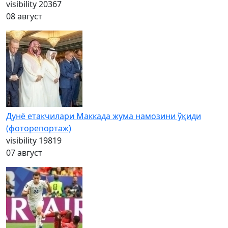
visibility
20367
08 август
Дунё етакчилари Маккада жума намозини ўқиди
(фоторепортаж)
visibility
19819
07 август