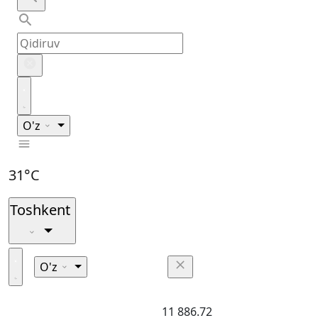
O'z
31°C
Toshkent
O'z
11 886.72