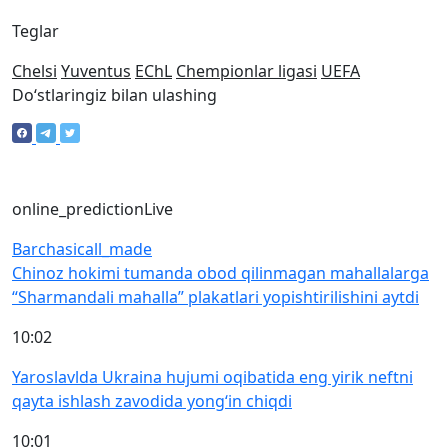
Teglar
Chelsi
Yuventus
EChL
Chempionlar ligasi
UEFA
Doʻstlaringiz bilan ulashing
online_prediction
Live
Barchasi
call_made
Chinoz hokimi tumanda obod qilinmagan mahallalarga
“Sharmandali mahalla” plakatlari yopishtirilishini aytdi
10:02
Yaroslavlda Ukraina hujumi oqibatida eng yirik neftni
qayta ishlash zavodida yong‘in chiqdi
10:01