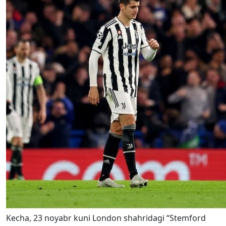
Kecha, 23 noyabr kuni London shahridagi “Stemford