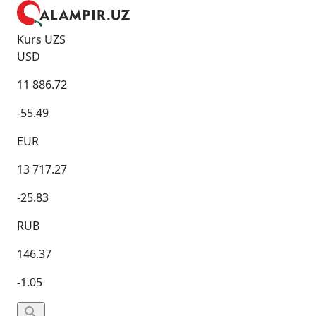
Kurs UZS
USD
11 886.72
-55.49
EUR
13 717.27
-25.83
RUB
146.37
-1.05