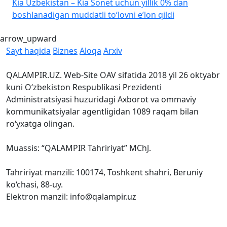
Kia Uzbekistan – Kia Sonet uchun yillik 0% dan
K
boshlanadigan muddatli to‘lovni e’lon qildi
1
arrow_upward
Sayt haqida
Biznes
Aloqa
Arxiv
QALAMPIR.UZ. Web-Site OAV sifatida 2018 yil 26 oktyabr
kuni O‘zbekiston Respublikasi Prezidenti
Administratsiyasi huzuridagi Axborot va ommaviy
kommunikatsiyalar agentligidan 1089 raqam bilan
ro‘yxatga olingan.
Muassis: “QALAMPIR Tahririyat” MChJ.
Tahririyat manzili: 100174, Toshkent shahri, Beruniy
ko‘chasi, 88-uy.
Elektron manzil: info@qalampir.uz