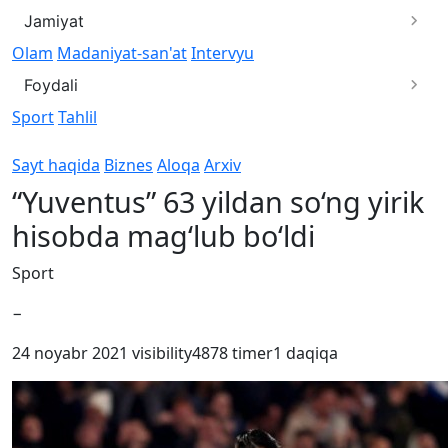
Jamiyat
Olam
Madaniyat-san'at
Intervyu
Foydali
Sport
Tahlil
Sayt haqida
Biznes
Aloqa
Arxiv
“Yuventus” 63 yildan so‘ng yirik
hisobda mag‘lub bo‘ldi
Sport
−
24 noyabr 2021
visibility
4878
timer
1 daqiqa