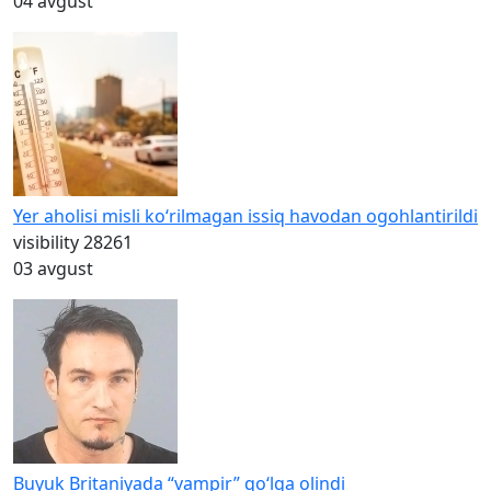
04 avgust
Yer aholisi misli ko‘rilmagan issiq havodan ogohlantirildi
visibility
28261
03 avgust
Buyuk Britaniyada “vampir” qo‘lga olindi