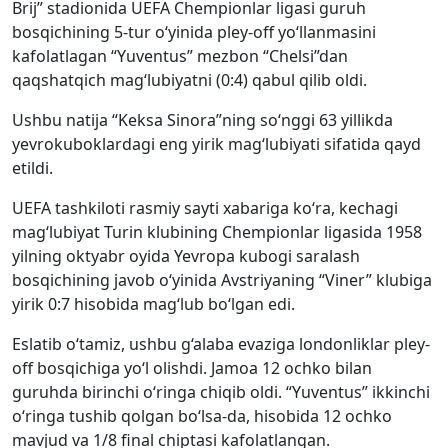
Brij” stadionida UEFA Chempionlar ligasi guruh
bosqichining 5-tur o‘yinida pley-off yo‘llanmasini
kafolatlagan “Yuventus” mezbon “Chelsi”dan
qaqshatqich mag‘lubiyatni (0:4) qabul qilib oldi.
Ushbu natija “Keksa Sinora”ning so‘nggi 63 yillikda
yevrokuboklardagi eng yirik mag‘lubiyati sifatida qayd
etildi.
UEFA tashkiloti rasmiy sayti xabariga ko‘ra, kechagi
mag‘lubiyat Turin klubining Chempionlar ligasida 1958
yilning oktyabr oyida Yevropa kubogi saralash
bosqichining javob o‘yinida Avstriyaning “Viner” klubiga
yirik 0:7 hisobida mag‘lub bo‘lgan edi.
Eslatib o‘tamiz, ushbu g‘alaba evaziga londonliklar pley-
off bosqichiga yo‘l olishdi. Jamoa 12 ochko bilan
guruhda birinchi o‘ringa chiqib oldi. “Yuventus” ikkinchi
o‘ringa tushib qolgan bo‘lsa-da, hisobida 12 ochko
mavjud va 1/8 final chiptasi kafolatlangan.