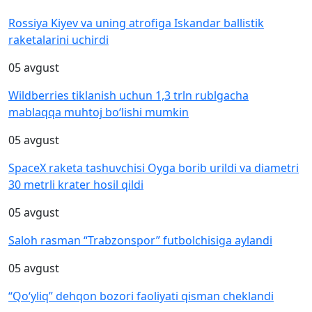
Rossiya Kiyev va uning atrofiga Iskandar ballistik
raketalarini uchirdi
05 avgust
Wildberries tiklanish uchun 1,3 trln rublgacha
mablaqqa muhtoj bo‘lishi mumkin
05 avgust
SpaceX raketa tashuvchisi Oyga borib urildi va diametri
30 metrli krater hosil qildi
05 avgust
Saloh rasman “Trabzonspor” futbolchisiga aylandi
05 avgust
“Qo‘yliq” dehqon bozori faoliyati qisman cheklandi