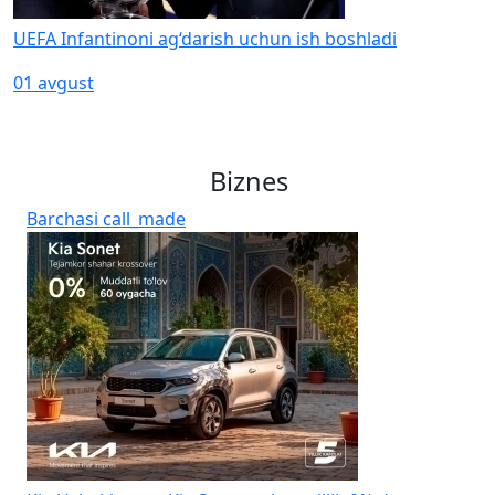
UEFA Infantinoni ag‘darish uchun ish boshladi
01 avgust
Biznes
Barchasi
call_made