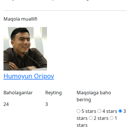
Maqola muallifi
Humoyun Oripov
Baholaganlar
Reyting
Maqolaga baho
bering
24
3
5 stars
4 stars
3
stars
2 stars
1
stars