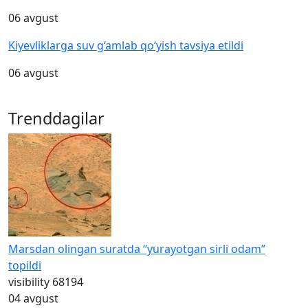
06 avgust
Kiyevliklarga suv g‘amlab qo‘yish tavsiya etildi
06 avgust
Trenddagilar
Marsdan olingan suratda “yurayotgan sirli odam”
topildi
visibility
68194
04 avgust