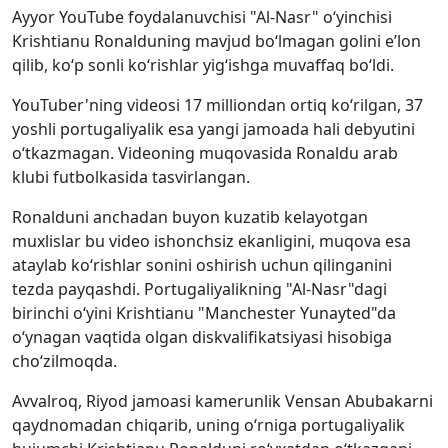
Ayyor YouTube foydalanuvchisi "Al-Nasr" o‘yinchisi
Krishtianu Ronalduning mavjud bo‘lmagan golini e’lon
qilib, ko‘p sonli ko‘rishlar yig‘ishga muvaffaq bo‘ldi.
YouTuber'ning videosi 17 milliondan ortiq ko‘rilgan, 37
yoshli portugaliyalik esa yangi jamoada hali debyutini
o‘tkazmagan. Videoning muqovasida Ronaldu arab
klubi futbolkasida tasvirlangan.
Ronalduni anchadan buyon kuzatib kelayotgan
muxlislar bu video ishonchsiz ekanligini, muqova esa
ataylab ko‘rishlar sonini oshirish uchun qilinganini
tezda payqashdi. Portugaliyalikning "Al-Nasr"dagi
birinchi o‘yini Krishtianu "Manchester Yunayted"da
o‘ynagan vaqtida olgan diskvalifikatsiyasi hisobiga
cho‘zilmoqda.
Avvalroq, Riyod jamoasi kamerunlik Vensan Abubakarni
qaydnomadan chiqarib, uning o‘rniga portugaliyalik