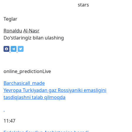
stars
Teglar
Ronaldu
Al-Nasr
Doʻstlaringiz bilan ulashing
online_prediction
Live
Barchasi
call_made
Yevropa Turkiyadan gaz Rossiyaniki emasligini
tasdiqlashni talab qilmoqda
11:47