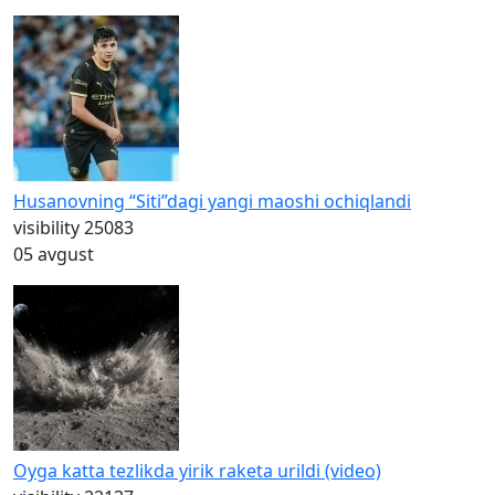
Husanovning “Siti”dagi yangi maoshi ochiqlandi
visibility
25083
05 avgust
Oyga katta tezlikda yirik raketa urildi (video)