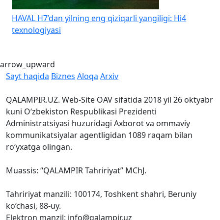
HAVAL H7’dan yilning eng qiziqarli yangiligi: Hi4
K
texnologiyasi
b
arrow_upward
Sayt haqida
Biznes
Aloqa
Arxiv
QALAMPIR.UZ. Web-Site OAV sifatida 2018 yil 26 oktyabr
kuni O‘zbekiston Respublikasi Prezidenti
Administratsiyasi huzuridagi Axborot va ommaviy
kommunikatsiyalar agentligidan 1089 raqam bilan
ro‘yxatga olingan.
Muassis: “QALAMPIR Tahririyat” MChJ.
Tahririyat manzili: 100174, Toshkent shahri, Beruniy
ko‘chasi, 88-uy.
Elektron manzil: info@qalampir.uz