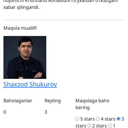
hujumchi Krishtianu Ronalduni ro‘yxatdan o‘tkazgani
xabar qilingandi.
Maqola muallifi
Shaxzod Shukurov
Baholaganlar
Reyting
Maqolaga baho
bering
0
3
5 stars
4 stars
3
stars
2 stars
1