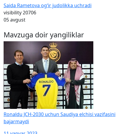
Saida Rametova og‘ir judolikka uchradi
visibility
20706
05 avgust
Mavzuga doir yangiliklar
Ronaldu JCH-2030 uchun Saudiya elchisi vazifasini
bajarmaydi
11 yanvar 2023