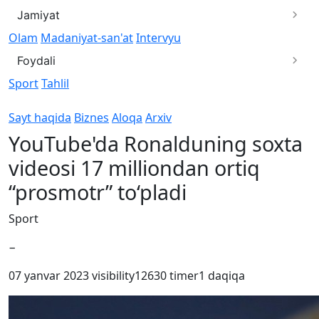
Jamiyat
Olam
Madaniyat-san'at
Intervyu
Foydali
Sport
Tahlil
Sayt haqida
Biznes
Aloqa
Arxiv
YouTube'da Ronalduning soxta
videosi 17 milliondan ortiq
“prosmotr” to‘pladi
Sport
−
07 yanvar 2023
visibility
12630
timer
1 daqiqa