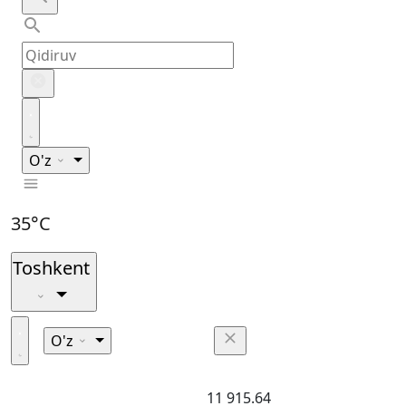
O'z
35°C
Toshkent
O'z
11 915.64