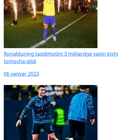
Ronalduning taqdimotini 3 milliardga yaqin kishi
tomosha qildi
06 yanvar 2023