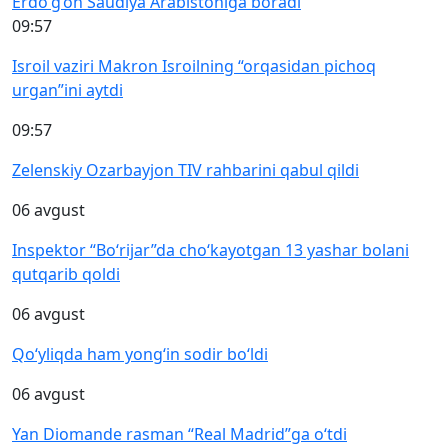
Erdo‘g‘on Saudiya Arabistoniga boradi
09:57
Isroil vaziri Makron Isroilning “orqasidan pichoq
urgan”ini aytdi
09:57
Zelenskiy Ozarbayjon TIV rahbarini qabul qildi
06 avgust
Inspektor “Bo‘rijar”da cho‘kayotgan 13 yashar bolani
qutqarib qoldi
06 avgust
Qo‘yliqda ham yong‘in sodir bo‘ldi
06 avgust
Yan Diomande rasman “Real Madrid”ga o‘tdi