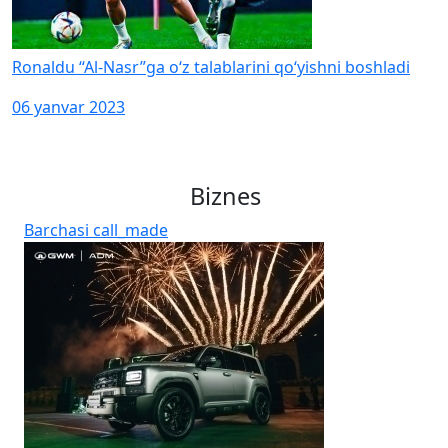
Ronaldu “Al-Nasr”ga o‘z talablarini qo‘yishni boshladi
06 yanvar 2023
Biznes
Barchasi
call_made