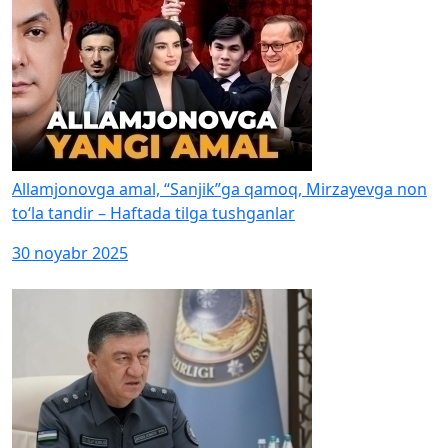
Allamjonovga amal, “Sanjik”ga qamoq, Mirzayevga non
to‘la tandir – Haftada tilga tushganlar
30 noyabr 2025