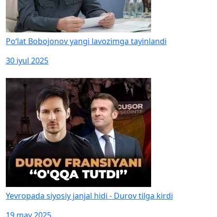
Po‘lat Bobojonov yangi lavozimga tayinlandi
30 iyul 2025
Yevropada siyosiy janjal hidi - Durov tilga kirdi
19 may 2025