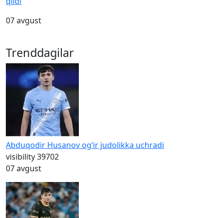
qildi
07 avgust
Trenddagilar
Abduqodir Husanov og‘ir judolikka uchradi
visibility
39702
07 avgust