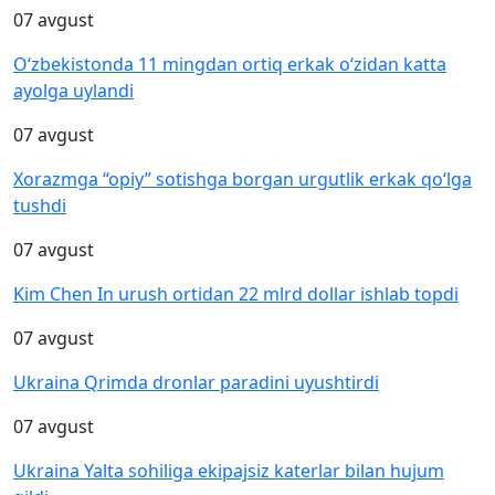
07 avgust
O‘zbekistonda 11 mingdan ortiq erkak o‘zidan katta
ayolga uylandi
07 avgust
Xorazmga “opiy” sotishga borgan urgutlik erkak qo‘lga
tushdi
07 avgust
Kim Chen In urush ortidan 22 mlrd dollar ishlab topdi
07 avgust
Ukraina Qrimda dronlar paradini uyushtirdi
07 avgust
Ukraina Yalta sohiliga ekipajsiz katerlar bilan hujum