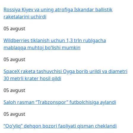
Rossiya Kiyev va uning atrofiga Iskandar ballistik
raketalarini uchirdi
05 avgust
Wildberries tiklanish uchun 1,3 trln rublgacha
mablaqqa muhtoj bo‘lishi mumkin
05 avgust
SpaceX raketa tashuvchisi Oyga borib urildi va diametri
30 metrli krater hosil qildi
05 avgust
Saloh rasman “Trabzonspor” futbolchisiga aylandi
05 avgust
“Qo‘yliq” dehqon bozori faoliyati qisman cheklandi