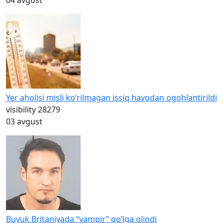
04 avgust
Yer aholisi misli ko‘rilmagan issiq havodan ogohlantirildi
visibility
28279
03 avgust
Buyuk Britaniyada “vampir” qo‘lga olindi