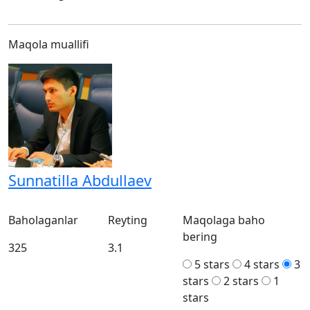
Maqola muallifi
Sunnatilla Abdullaev
Baholaganlar
Reyting
Maqolaga baho
bering
325
3.1
5 stars
4 stars
3
stars
2 stars
1
stars