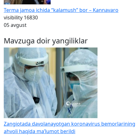
Terma jamoa ichida “kalamush” bor – Kannavaro
visibility
16830
05 avgust
Mavzuga doir yangiliklar
Zangiotada davolanayotgan koronavirus bemorlarining
ahvoli haqida ma’lumot berildi