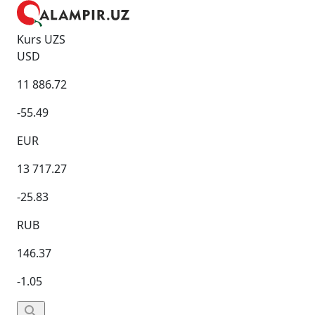
Kurs UZS
USD
11 886.72
-55.49
EUR
13 717.27
-25.83
RUB
146.37
-1.05