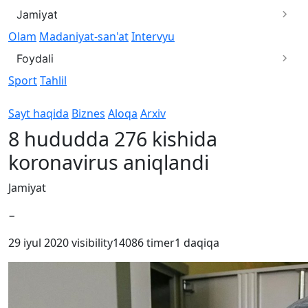
Jamiyat
Olam
Madaniyat-san'at
Intervyu
Foydali
Sport
Tahlil
Sayt haqida
Biznes
Aloqa
Arxiv
8 hududda 276 kishida
koronavirus aniqlandi
Jamiyat
−
29 iyul 2020
visibility
14086
timer
1 daqiqa