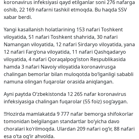
koronavirus infeksiyasi qayd etilganlar soni 276 nafarga
oshib, 22 169 nafarni tashkil etmoqda. Bu haqda SSV
xabar berdi.
Yangi kasallanish holatlarining 153 nafari Toshkent
viloyatida, 51 nafari Toshkent shahrida, 30 nafari
Namangan viloyatida, 12 nafari Sirdaryo viloyatida, yana
12 nafari Farg‘ona viloyatida, 11 nafari Qashqadaryo
viloyatida, 4 nafari Qoraqalpog‘iston Respublikasida
hamda 3 nafari Navoiy viloyatida koronavirusga
chalingan bemorlar bilan muloqotda bo‘lganligi sababli
namuna olingan fuqarolar orasida aniqlangan.
Ayni paytda O‘zbekistonda 12 265 nafar koronavirus
infeksiyasiga chalingan fuqarolar (55 foiz) sog‘aygan.
‼️Hozirda mamlakatda 9 777 nafar bemorga shifokorlar
tomonidan belgilangan standartlar bo‘yicha davo
choralari ko‘rilmoqda. Ulardan 209 nafari og‘ir, 88 nafari
esa o‘ta og‘ir ahvolda.