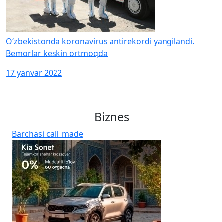
O‘zbekistonda koronavirus antirekordi yangilandi.
Bemorlar keskin ortmoqda
17 yanvar 2022
Biznes
Barchasi
call_made