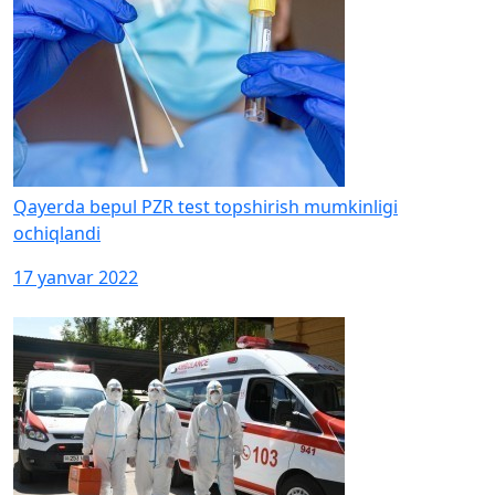
Qayerda bepul PZR test topshirish mumkinligi
ochiqlandi
17 yanvar 2022