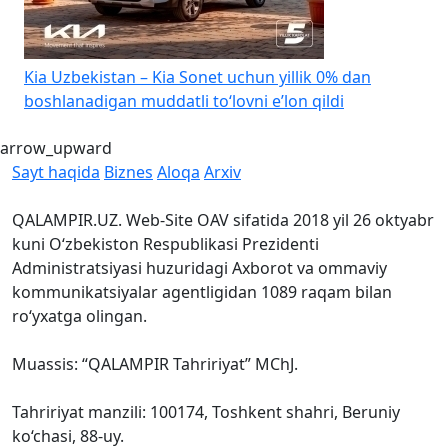
Kia Uzbekistan – Kia Sonet uchun yillik 0% dan
K
boshlanadigan muddatli to‘lovni e’lon qildi
1
arrow_upward
Sayt haqida
Biznes
Aloqa
Arxiv
QALAMPIR.UZ. Web-Site OAV sifatida 2018 yil 26 oktyabr
kuni O‘zbekiston Respublikasi Prezidenti
Administratsiyasi huzuridagi Axborot va ommaviy
kommunikatsiyalar agentligidan 1089 raqam bilan
ro‘yxatga olingan.
Muassis: “QALAMPIR Tahririyat” MChJ.
Tahririyat manzili: 100174, Toshkent shahri, Beruniy
ko‘chasi, 88-uy.