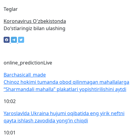
Teglar
Koronavirus O'zbekistonda
Doʻstlaringiz bilan ulashing
online_prediction
Live
Barchasi
call_made
Chinoz hokimi tumanda obod qilinmagan mahallalarga
“Sharmandali mahalla” plakatlari yopishtirilishini aytdi
10:02
Yaroslavlda Ukraina hujumi oqibatida eng yirik neftni
qayta ishlash zavodida yong‘in chiqdi
10:01