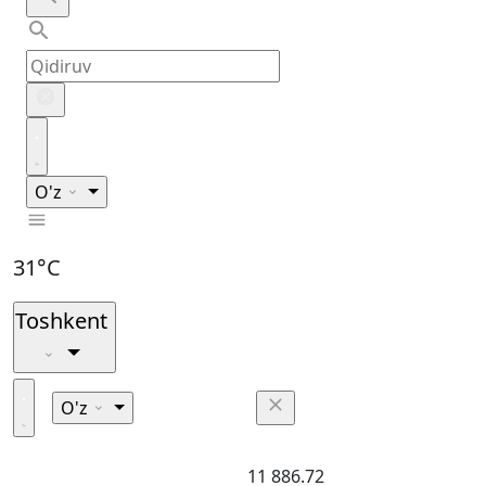
O'z
31°C
Toshkent
O'z
11 886.72