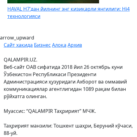
HAVAL H7’дан йилнинг энг қизиқарли янгилиги: Hi4
K
технологияси
arrow_upward
Сайт хақида
Бизнес
Алоқа
Архив
QALAMPIR.UZ.
Веб-сайт ОАВ сифатида 2018 йил 26 октябрь куни
Ўзбекистон Республикаси Президенти
Администрацияси ҳузуридаги Ахборот ва оммавий
коммуникациялар агентлигидан 1089 рақам билан
рўйхатга олинган.
Муассис: “QALAMPIR Таҳририят” МЧЖ.
Таҳририят манзили: Тошкент шаҳри, Беруний кўчаси,
88-уй.