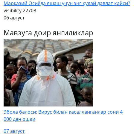
Марказий Осиёда яшаш учун энг қулай давлат қайси?
visibility
22708
06 август
Мавзуга доир янгиликлар
Эбола балоси: Вирус билан касалланганлар сони 4
000 дан ошди
07 август