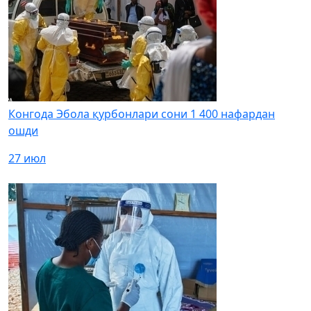
Конгода Эбола қурбонлари сони 1 400 нафардан
ошди
27 июл