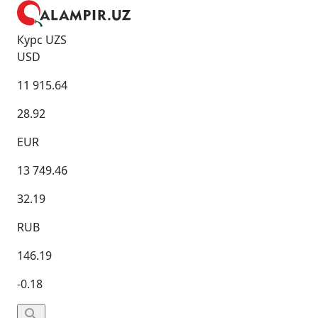
Курс UZS
USD
11 915.64
28.92
EUR
13 749.46
32.19
RUB
146.19
-0.18