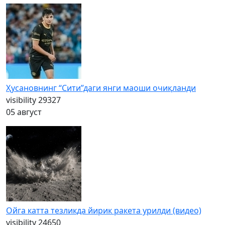
Ҳусановнинг “Сити”даги янги маоши очиқланди
visibility
29327
05 август
Ойга катта тезликда йирик ракета урилди (видео)
visibility
24650