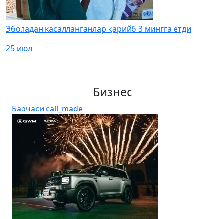
Эболадан касалланганлар қарийб 3 мингга етди
25 июл
Бизнес
Барчаси
call_made