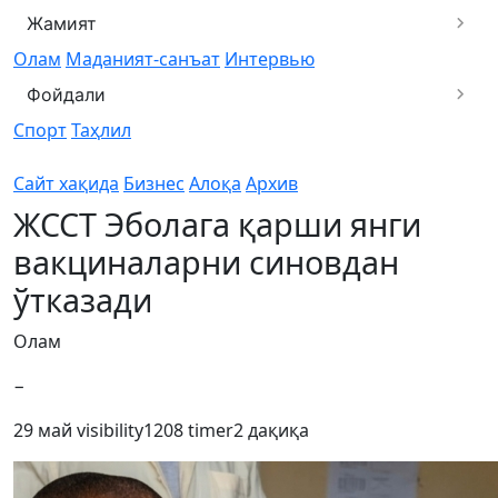
Жамият
Олам
Маданият-санъат
Интервью
Фойдали
Спорт
Таҳлил
Сайт хақида
Бизнес
Алоқа
Архив
ЖССТ Эболага қарши янги
вакциналарни синовдан
ўтказади
Олам
−
29 май
visibility
1208
timer
2 дақиқа