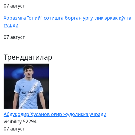
07 август
Хоразмга “опий” сотишга борган ургутлик эркак қўлга
тушди
07 август
Тренддагилар
Абдуқодир Ҳусанов оғир жудоликка учради
visibility
52294
07 август