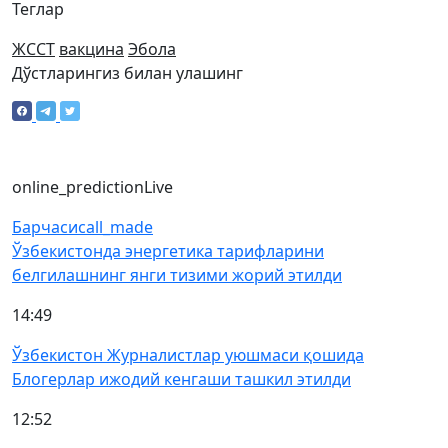
Теглар
ЖССТ
вакцина
Эбола
Дўстларингиз билан улашинг
online_prediction
Live
Барчаси
call_made
Ўзбекистонда энергетика тарифларини
белгилашнинг янги тизими жорий этилди
14:49
Ўзбекистон Журналистлар уюшмаси қошида
Блогерлар ижодий кенгаши ташкил этилди
12:52