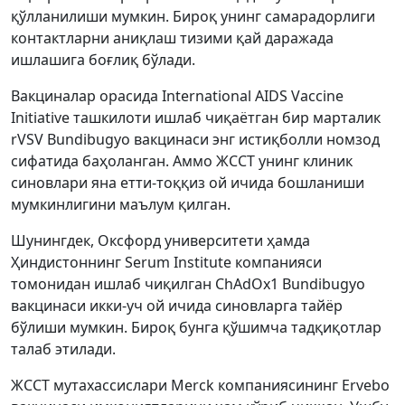
қўлланилиши мумкин. Бироқ унинг самарадорлиги
контактларни аниқлаш тизими қай даражада
ишлашига боғлиқ бўлади.
Вакциналар орасида International AIDS Vaccine
Initiative ташкилоти ишлаб чиқаётган бир марталик
rVSV Bundibugyo вакцинаси энг истиқболли номзод
сифатида баҳоланган. Аммо ЖССТ унинг клиник
синовлари яна етти-тоққиз ой ичида бошланиши
мумкинлигини маълум қилган.
Шунингдек, Оксфорд университети ҳамда
Ҳиндистоннинг Serum Institute компанияси
томонидан ишлаб чиқилган ChAdOx1 Bundibugyo
вакцинаси икки-уч ой ичида синовларга тайёр
бўлиши мумкин. Бироқ бунга қўшимча тадқиқотлар
талаб этилади.
ЖССТ мутахассислари Merck компаниясининг Ervebo