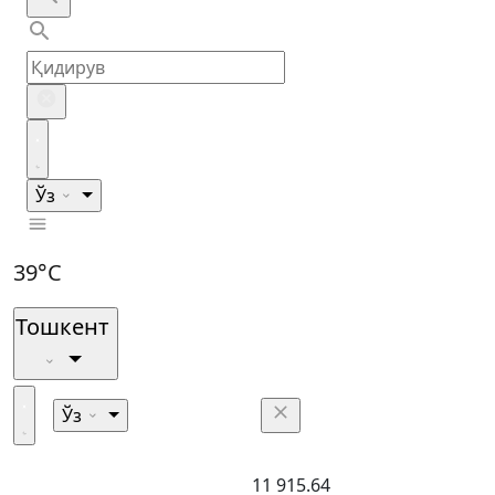
Ўз
39°C
Тошкент
Ўз
11 915.64