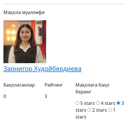
Мақола муаллифи
Зарнигор Худойбердиева
Баҳолаганлар
Рейтинг
Мақолага баҳо
беринг
0
3
5 stars
4 stars
3
stars
2 stars
1
stars