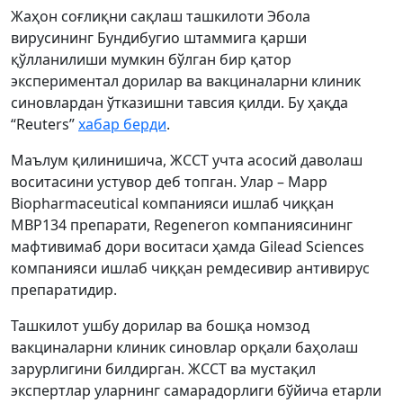
Жаҳон соғлиқни сақлаш ташкилоти Эбола
вирусининг Бундибугио штаммига қарши
қўлланилиши мумкин бўлган бир қатор
экспериментал дорилар ва вакциналарни клиник
синовлардан ўтказишни тавсия қилди. Бу ҳақда
“Reuters”
хабар берди
.
Маълум қилинишича, ЖССТ учта асосий даволаш
воситасини устувор деб топган. Улар – Mapp
Biopharmaceutical компанияси ишлаб чиққан
MBP134 препарати, Regeneron компаниясининг
мафтивимаб дори воситаси ҳамда Gilead Sciences
компанияси ишлаб чиққан ремдесивир антивирус
препаратидир.
Ташкилот ушбу дорилар ва бошқа номзод
вакциналарни клиник синовлар орқали баҳолаш
зарурлигини билдирган. ЖССТ ва мустақил
экспертлар уларнинг самарадорлиги бўйича етарли