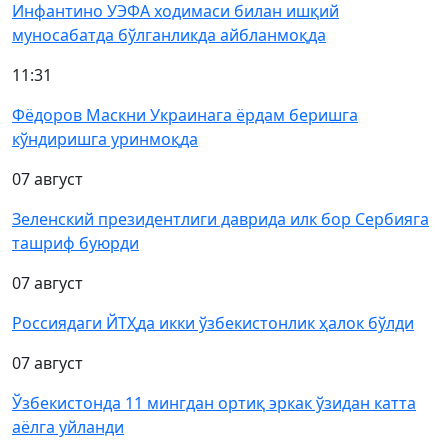
Инфантино УЭФА ходимаси билан ишқий
муносабатда бўлганликда айбланмоқда
11:31
Фёдоров Маскни Украинага ёрдам беришга
кўндиришга уринмоқда
07 август
Зеленский президентлиги даврида илк бор Сербияга
ташриф буюрди
07 август
Россиядаги ЙТҲда икки ўзбекистонлик ҳалок бўлди
07 август
Ўзбекистонда 11 мингдан ортиқ эркак ўзидан катта
аёлга уйланди