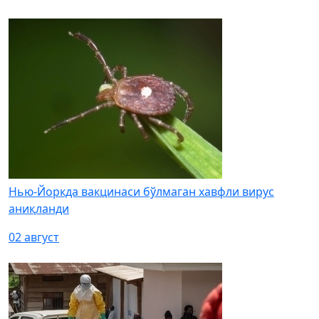
Нью-Йоркда вакцинаси бўлмаган хавфли вирус
аниқланди
02 август