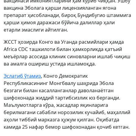
вакцинаси имкониятларини ҳам кўриб чиққан. Ушбу
вакцина Эболага қарши лицензияланган ягона
препарат ҳисобланади, бироқ Бундибугио штаммига
қарши ҳимоя даражаси бўйича далиллар ҳали
етарли эмаслиги айтилган.
ЖССТ ҳозирда Конго ва Уганда расмийлари ҳамда
Africa CDC ташкилоти билан ҳамкорликда қатъий
меъёрлар асосида клиник синовларни ишлаб чиқиш
ва амалга ошириш устида ишламоқда.
Эслатиб ўтамиз
, Конго Демократик
Республикасининг Монгбвалу шаҳрида Эбола
безгаги билан касалланганлар даволанаётган
шифохонада жиддий тартибсизлик юз берганди.
Маълумотларга кўра, жасадлар яқинларига
берилмагани сабабли норозилик кучайиб, маҳаллий
аҳоли тиббий марказга ҳужум қилган. Оқибатда
камида 25 нафар бемор шифохонадан қочиб кетган.