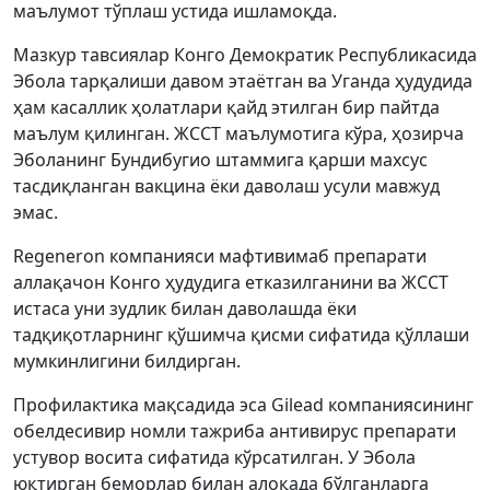
маълумот тўплаш устида ишламоқда.
Мазкур тавсиялар Конго Демократик Республикасида
Эбола тарқалиши давом этаётган ва Уганда ҳудудида
ҳам касаллик ҳолатлари қайд этилган бир пайтда
маълум қилинган. ЖССТ маълумотига кўра, ҳозирча
Эболанинг Бундибугио штаммига қарши махсус
тасдиқланган вакцина ёки даволаш усули мавжуд
эмас.
Regeneron компанияси мафтивимаб препарати
аллақачон Конго ҳудудига етказилганини ва ЖССТ
истаса уни зудлик билан даволашда ёки
тадқиқотларнинг қўшимча қисми сифатида қўллаши
мумкинлигини билдирган.
Профилактика мақсадида эса Gilead компаниясининг
обелдесивир номли тажриба антивирус препарати
устувор восита сифатида кўрсатилган. У Эбола
юқтирган беморлар билан алоқада бўлганларга