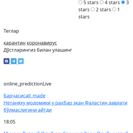
5 stars
4 stars
3
stars
2 stars
1
stars
Теглар
карантин
коронавирус
Дўстларингиз билан улашинг
online_prediction
Live
Барчаси
call_made
Нетаняху модомики у раҳбар экан Фаластин давлати
бўлмаслигини айтди
18:05