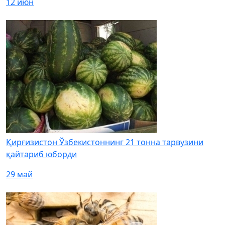
12 июн
Қирғизистон Ўзбекистоннинг 21 тонна тарвузини
қайтариб юборди
29 май