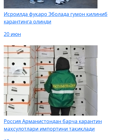
Исроилда фуқаро Эболада гумон қилиниб
карантинга олинди
20 июн
Россия Арманистондан барча карантин
маҳсулотлари импортини тақиқлади