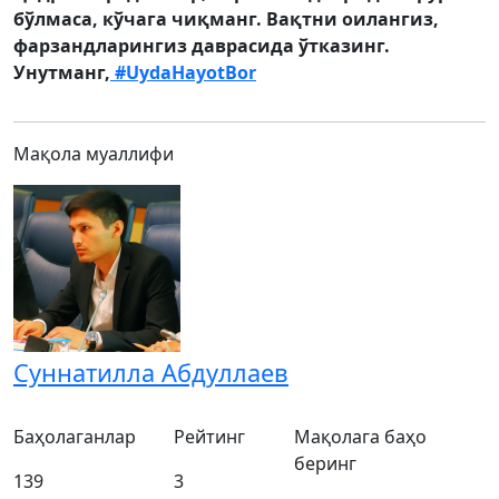
бўлмаса, кўчага чиқманг. Вақтни оилангиз,
фарзандларингиз даврасида ўтказинг.
Унутманг,
#UydaHayotBor
Мақола муаллифи
Суннатилла Абдуллаев
Баҳолаганлар
Рейтинг
Мақолага баҳо
беринг
139
3