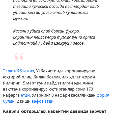
паспорти ва соғлиқни сақлаш ходимларини
тегишли хулосаси асосида постлардан олиб
ўтишингиз ва уйига элтиб қўйишингиз
мумкин.
Касални уйига олиб борган фуқаро,
карантин чекловлари тугамагунча ортга
қайтолмайди”,
деди Шоҳруҳ Ғиёсов.
Эслатиб ўтамиз
, Ўзбекистонда коронавирусни
юқтириб олиш билан боғлиқ илк ҳолат жорий
йилнинг 15 март куни қайд этилган эди. Айни
вақтгача коронавирус юқтирганлар сони 173
нафарга
етди
. Уларнинг 8 нафари касалликдан
фориғ
бўлди
, 2 киши
вафот этди.
Қадрли юртдошлар, карантин даврида зарурат