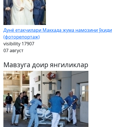
Дунё етакчилари Маккада жума намозини ўқиди
(фоторепортаж)
visibility
17907
07 август
Мавзуга доир янгиликлар