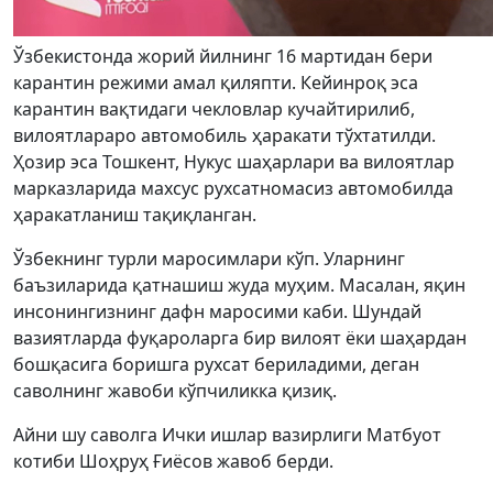
Ўзбекистонда жорий йилнинг 16 мартидан бери
карантин режими амал қиляпти. Кейинроқ эса
карантин вақтидаги чекловлар кучайтирилиб,
вилоятлараро автомобиль ҳаракати тўхтатилди.
Ҳозир эса Тошкент, Нукус шаҳарлари ва вилоятлар
марказларида махсус рухсатномасиз автомобилда
ҳаракатланиш тақиқланган.
Ўзбекнинг турли маросимлари кўп. Уларнинг
баъзиларида қатнашиш жуда муҳим. Масалан, яқин
инсонингизнинг дафн маросими каби. Шундай
вазиятларда фуқароларга бир вилоят ёки шаҳардан
бошқасига боришга рухсат бериладими, деган
саволнинг жавоби кўпчиликка қизиқ.
Айни шу саволга Ички ишлар вазирлиги Матбуот
котиби Шоҳруҳ Ғиёсов жавоб берди.