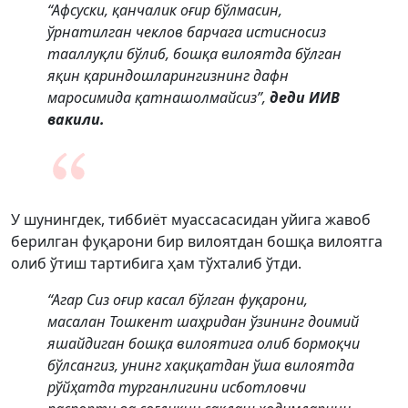
“Афсуски, қанчалик оғир бўлмасин,
ўрнатилган чеклов барчага истисносиз
тааллуқли бўлиб, бошқа вилоятда бўлган
яқин қариндошларингизнинг дафн
маросимида қатнашолмайсиз”,
деди ИИВ
вакили.
У шунингдек, тиббиёт муассасасидан уйига жавоб
берилган фуқарони бир вилоятдан бошқа вилоятга
олиб ўтиш тартибига ҳам тўхталиб ўтди.
“Агар Сиз оғир касал бўлган фуқарони,
масалан Тошкент шаҳридан ўзининг доимий
яшайдиган бошқа вилоятига олиб бормоқчи
бўлсангиз, унинг хақиқатдан ўша вилоятда
рўйҳатда турганлигини исботловчи