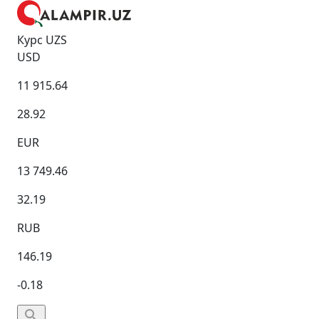
Курс UZS
USD
11 915.64
28.92
EUR
13 749.46
32.19
RUB
146.19
-0.18