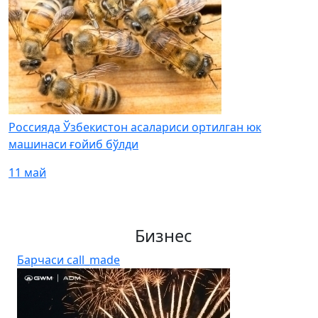
Россияда Ўзбекистон асалариси ортилган юк
машинаси ғойиб бўлди
11 май
Бизнес
Барчаси
call_made