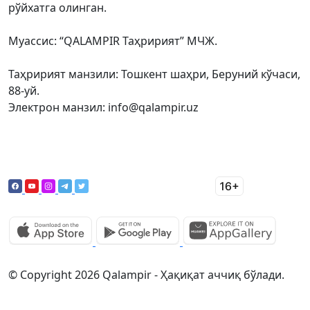
рўйхатга олинган.
Муассис: “QALAMPIR Таҳририят” МЧЖ.
Таҳририят манзили: Тошкент шаҳри, Беруний кўчаси,
88-уй.
Электрон манзил: info@qalampir.uz
© Copyright 2026 Qalampir - Ҳақиқат аччиқ бўлади.