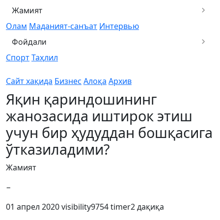
Жамият
Олам
Маданият-санъат
Интервью
Фойдали
Спорт
Таҳлил
Сайт хақида
Бизнес
Алоқа
Архив
Яқин қариндошининг
жанозасида иштирок этиш
учун бир ҳудуддан бошқасига
ўтказиладими?
Жамият
−
01 апрел 2020
visibility
9754
timer
2 дақиқа