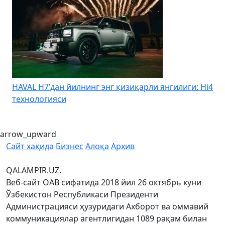
HAVAL H7’дан йилнинг энг қизиқарли янгилиги: Hi4
K
технологияси
arrow_upward
Сайт хақида
Бизнес
Алоқа
Архив
QALAMPIR.UZ.
Веб-сайт ОАВ сифатида 2018 йил 26 октябрь куни
Ўзбекистон Республикаси Президенти
Администрацияси ҳузуридаги Ахборот ва оммавий
коммуникациялар агентлигидан 1089 рақам билан