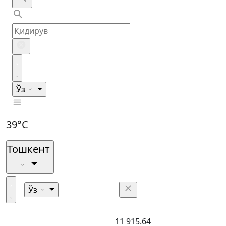
Ўз
39°C
Тошкент
Ўз
11 915.64