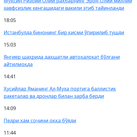
Муҳсин Ризоий Олий раҳбарнинг Эрон Олий миллий
хавфсизлик кенгашидаги вакили этиб тайинланди
18:05
Истанбулда бинонинг бир қисми ўпирилиб тушди
15:03
Янгиер шаҳрида даҳшатли автоҳалокат бўлгани
айтилмоқда
14:41
Ҳусийлар Яманинг Ал-Муха портига баллистик
ракеталар ва дронлар билан зарба берди
14:09
Педри ҳам сочини оққа бўяди
11:44