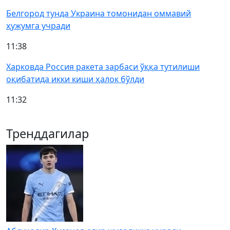
Белгород тунда Украина томонидан оммавий
ҳужумга учради
11:38
Харковда Россия ракета зарбаси ўққа тутилиши
оқибатида икки киши ҳалок бўлди
11:32
Тренддагилар