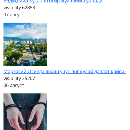
Абдуқодир Ҳусанов оғир жудоликка учради
visibility
62853
07 август
Марказий Осиёда яшаш учун энг қулай давлат қайси?
visibility
25207
06 август