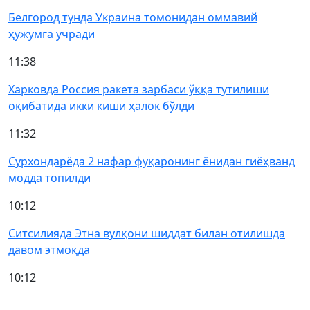
Белгород тунда Украина томонидан оммавий
ҳужумга учради
11:38
Харковда Россия ракета зарбаси ўққа тутилиши
оқибатида икки киши ҳалок бўлди
11:32
Сурхондарёда 2 нафар фуқаронинг ёнидан гиёҳванд
модда топилди
10:12
Ситсилияда Этна вулқони шиддат билан отилишда
давом этмоқда
10:12