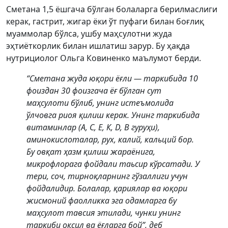
Сметана 1,5 ёшгача бўлган болаларга берилмаслиги
керак, гастрит, жигар ёки ўт пуфаги билан боғлиқ
муаммолар бўлса, ушбу маҳсулотни жуда
эҳтиёткорлик билан ишлатиш зарур. Бу ҳақда
нутрициолог Ольга Ковиненко маълумот берди.
“Сметана жуда юқори ёғли — таркибида 10
фоиздан 30 фоизгача ёғ бўлган сут
маҳсулоти бўлиб, унинг истеъмолида
ўлчовга риоя қилиш керак. Унинг таркибида
витаминлар (А, С, Е, К, D, В гуруҳи),
аминокислоталар, рух, калий, кальций бор.
Бу овқат ҳазм қилиш жараёнига,
микрофлорага фойдали таьсир кўрсатади. У
тери, соч, тирноқларнинг гўзаллиги учун
фойдалидир. Болалар, қариялар ва юқори
жисмоний фаолликка эга одамларга бу
маҳсулот тавсия этилади, чунки унинг
таркиби оқсил ва ёғларга бой”, деб