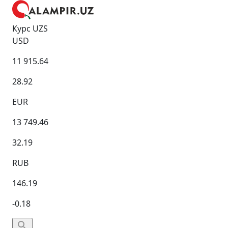
Курс UZS
USD
11 915.64
28.92
EUR
13 749.46
32.19
RUB
146.19
-0.18