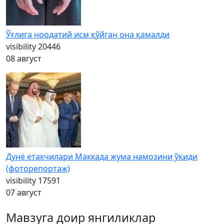
Ўғлига ноодатий исм қўйган она қамалди
visibility
20446
08 август
Дунё етакчилари Маккада жума намозини ўқиди
(фоторепортаж)
visibility
17591
07 август
Мавзуга доир янгиликлар