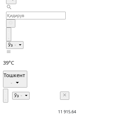
Ўз
39°C
Тошкент
Ўз
11 915.64