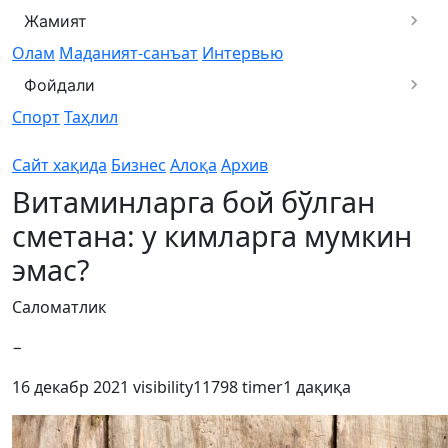
Жамият
Олам
Маданият-санъат
Интервью
Фойдали
Спорт
Таҳлил
Сайт хақида
Бизнес
Алоқа
Архив
Витаминларга бой бўлган
сметана: у кимларга мумкин
эмас?
Саломатлик
−
16 декабр 2021
visibility
11798
timer
1 дақиқа