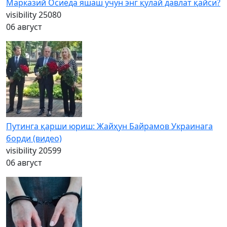
Марказий Осиёда яшаш учун энг қулай давлат қайси?
visibility
25080
06 август
Путинга қарши юриш: Жайҳун Байрамов Украинага
борди (видео)
visibility
20599
06 август