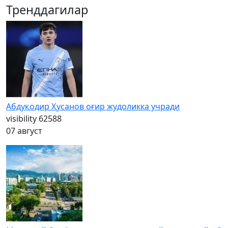
Тренддагилар
Абдуқодир Ҳусанов оғир жудоликка учради
visibility
62588
07 август