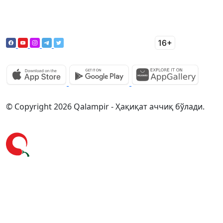
© Copyright 2026 Qalampir - Ҳақиқат аччиқ бўлади.