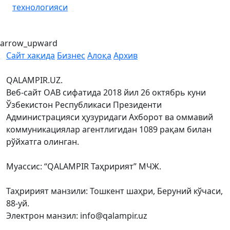
технологияси
arrow_upward
Сайт хақида
Бизнес
Алоқа
Архив
QALAMPIR.UZ.
Веб-сайт ОАВ сифатида 2018 йил 26 октябрь куни
Ўзбекистон Республикаси Президенти
Администрацияси ҳузуридаги Ахборот ва оммавий
коммуникациялар агентлигидан 1089 рақам билан
рўйхатга олинган.
Муассис: “QALAMPIR Таҳририят” МЧЖ.
Таҳририят манзили: Тошкент шаҳри, Беруний кўчаси,
88-уй.
Электрон манзил: info@qalampir.uz