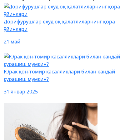
Дорифурушлар ёхуд оқ ҳалатлиларнинг қора
ўйинлари
21 май
Юрак қон-томир касалликлари билан қандай
курашиш мумкин?
31 январ 2025