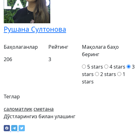
Рушана Султонова
Баҳолаганлар
Рейтинг
Мақолага баҳо
беринг
206
3
5 stars
4 stars
3
stars
2 stars
1
stars
Теглар
саломатлик
сметана
Дўстларингиз билан улашинг