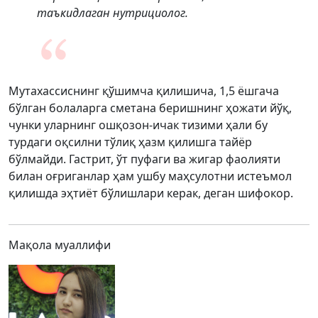
таъкидлаган нутрициолог.
Мутахассиснинг қўшимча қилишича, 1,5 ёшгача
бўлган болаларга сметана беришнинг ҳожати йўқ,
чунки уларнинг ошқозон-ичак тизими ҳали бу
турдаги оқсилни тўлиқ ҳазм қилишга тайёр
бўлмайди. Гастрит, ўт пуфаги ва жигар фаолияти
билан оғриганлар ҳам ушбу маҳсулотни истеъмол
қилишда эҳтиёт бўлишлари керак, деган шифокор.
Мақола муаллифи