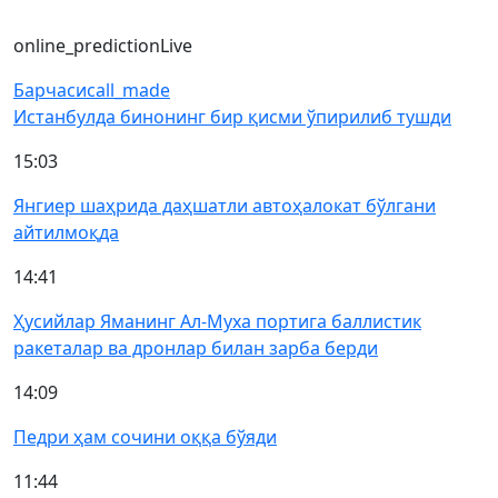
online_prediction
Live
Барчаси
call_made
Истанбулда бинонинг бир қисми ўпирилиб тушди
15:03
Янгиер шаҳрида даҳшатли автоҳалокат бўлгани
айтилмоқда
14:41
Ҳусийлар Яманинг Ал-Муха портига баллистик
ракеталар ва дронлар билан зарба берди
14:09
Педри ҳам сочини оққа бўяди
11:44