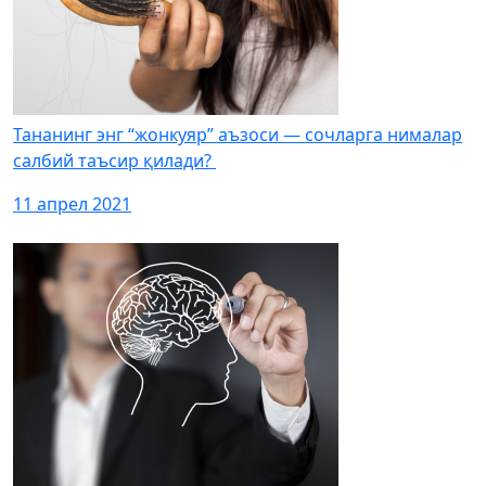
Тананинг энг “жонкуяр” аъзоси — сочларга нималар
салбий таъсир қилади?
11 апрел 2021