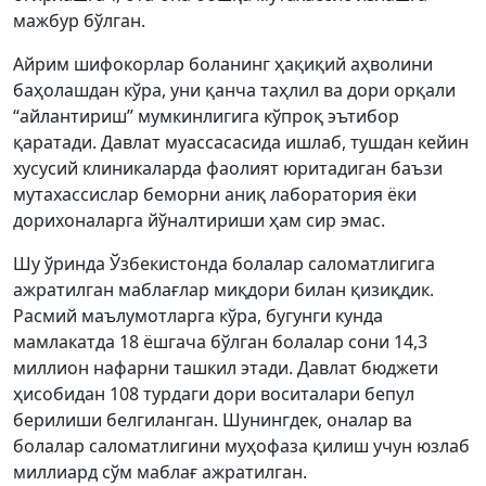
мажбур бўлган.
Айрим шифокорлар боланинг ҳақиқий аҳволини
баҳолашдан кўра, уни қанча таҳлил ва дори орқали
“айлантириш” мумкинлигига кўпроқ эътибор
қаратади. Давлат муассасасида ишлаб, тушдан кейин
хусусий клиникаларда фаолият юритадиган баъзи
мутахассислар беморни аниқ лаборатория ёки
дорихоналарга йўналтириши ҳам сир эмас.
Шу ўринда Ўзбекистонда болалар саломатлигига
ажратилган маблағлар миқдори билан қизиқдик.
Расмий маълумотларга кўра, бугунги кунда
мамлакатда 18 ёшгача бўлган болалар сони 14,3
миллион нафарни ташкил этади. Давлат бюджети
ҳисобидан 108 турдаги дори воситалари бепул
берилиши белгиланган. Шунингдек, оналар ва
болалар саломатлигини муҳофаза қилиш учун юзлаб
миллиард сўм маблағ ажратилган.