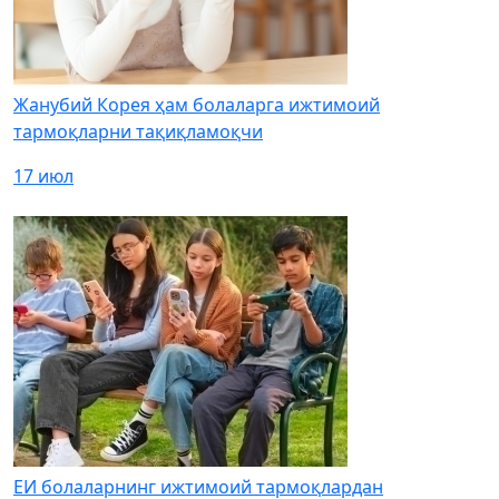
Жанубий Корея ҳам болаларга ижтимоий
тармоқларни тақиқламоқчи
17 июл
ЕИ болаларнинг ижтимоий тармоқлардан