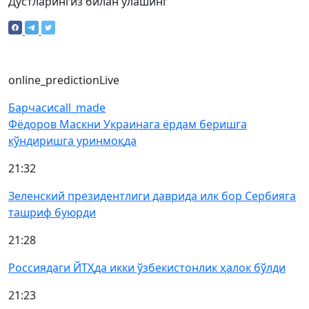
Дўстларингиз билан улашинг
online_prediction
Live
Барчаси
call_made
Фёдоров Маскни Украинага ёрдам беришга
кўндиришга уринмоқда
21:32
Зеленский президентлиги даврида илк бор Сербияга
ташриф буюрди
21:28
Россиядаги ЙТҲда икки ўзбекистонлик ҳалок бўлди
21:23