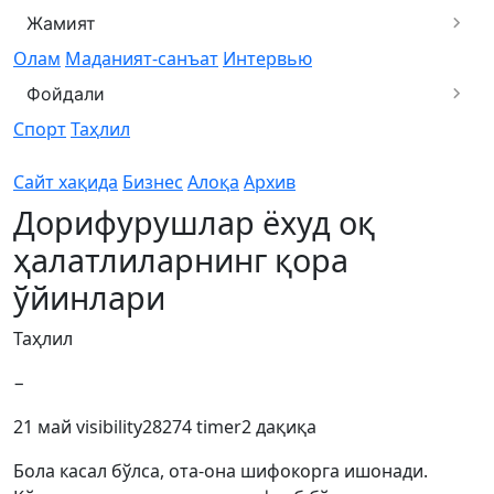
Жамият
Олам
Маданият-санъат
Интервью
Фойдали
Спорт
Таҳлил
Сайт хақида
Бизнес
Алоқа
Архив
Дорифурушлар ёхуд оқ
ҳалатлиларнинг қора
ўйинлари
Таҳлил
−
21 май
visibility
28274
timer
2 дақиқа
Бола касал бўлса, ота-она шифокорга ишонади.