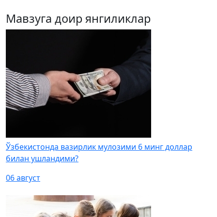
Мавзуга доир янгиликлар
Ўзбекистонда вазирлик мулозими 6 минг доллар
билан ушландими?
06 август