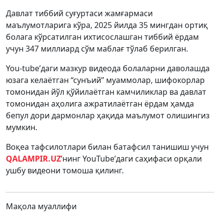
Давлат тиббий суғуртаси жамғармаси
маълумотларига кўра, 2025 йилда 35 мингдан ортиқ
болага кўрсатилган ихтисослашган тиббий ёрдам
учун 347 миллиард сўм маблағ тўлаб берилган.
You-tube
’даги мазкур видеода болаларни даволашда
юзага келаётган “сунъий” муаммолар, шифокорлар
томонидан йўл қўйилаётган камчиликлар ва давлат
томонидан аҳолига ажратилаётган ёрдам ҳамда
бепул дори дармонлар ҳақида маълумот олишингиз
мумкин.
Воқеа тафсилотлари билан батафсил танишиш учун
QALAMPIR.UZ
’нинг
YouTube
’даги саҳифаси орқали
ушбу видеони томоша қилинг.
Мақола муаллифи