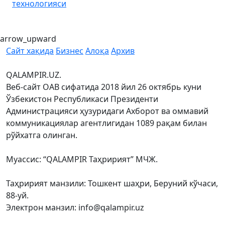
технологияси
arrow_upward
Сайт хақида
Бизнес
Алоқа
Архив
QALAMPIR.UZ.
Веб-сайт ОАВ сифатида 2018 йил 26 октябрь куни
Ўзбекистон Республикаси Президенти
Администрацияси ҳузуридаги Ахборот ва оммавий
коммуникациялар агентлигидан 1089 рақам билан
рўйхатга олинган.
Муассис: “QALAMPIR Таҳририят” МЧЖ.
Таҳририят манзили: Тошкент шаҳри, Беруний кўчаси,
88-уй.
Электрон манзил: info@qalampir.uz