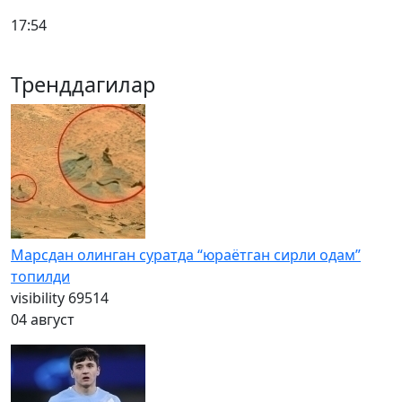
17:54
Тренддагилар
Марсдан олинган суратда “юраётган сирли одам”
топилди
visibility
69514
04 август