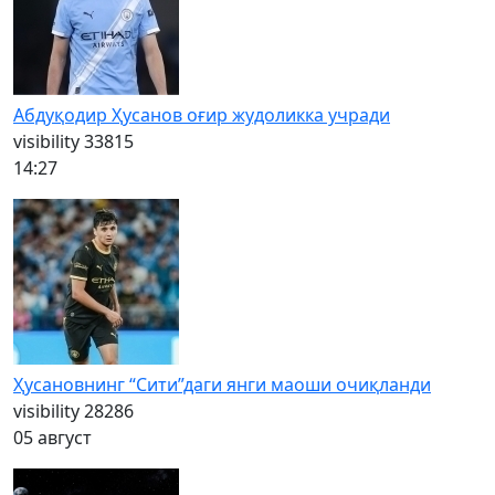
Абдуқодир Ҳусанов оғир жудоликка учради
visibility
33815
14:27
Ҳусановнинг “Сити”даги янги маоши очиқланди
visibility
28286
05 август