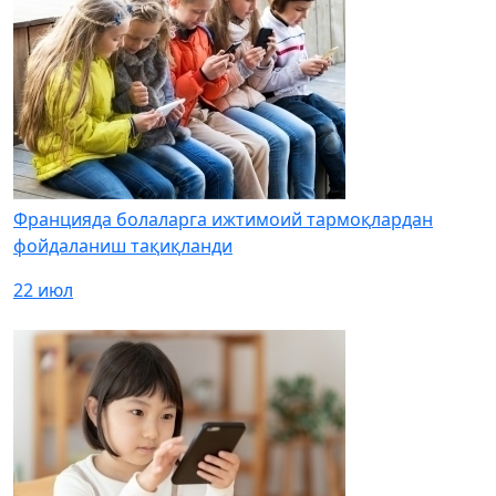
Францияда болаларга ижтимоий тармоқлардан
фойдаланиш тақиқланди
22 июл