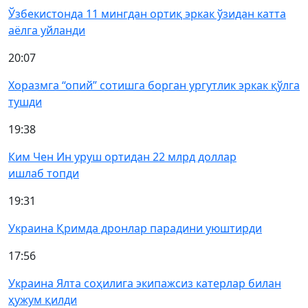
Ўзбекистонда 11 мингдан ортиқ эркак ўзидан катта
аёлга уйланди
20:07
Хоразмга “опий” сотишга борган ургутлик эркак қўлга
тушди
19:38
Ким Чен Ин уруш ортидан 22 млрд доллар
ишлаб топди
19:31
Украина Қримда дронлар парадини уюштирди
17:56
Украина Ялта соҳилига экипажсиз катерлар билан
ҳужум қилди