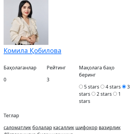
Комила Қобилова
Баҳолаганлар
Рейтинг
Мақолага баҳо
беринг
0
3
5 stars
4 stars
3
stars
2 stars
1
stars
Теглар
саломатлик
болалар
касаллик
шифокор
вазирлик