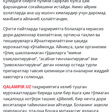
Қўлидаги охирги пулини сарфлаб бўлса ҳам
фарзандини соғайишини истайди. Аммо айрим
ҳолатларда ана шу ишонч кимлардир учун даромад
манбаига айланиб қолаётгандек.
Сўнгги пайтларда таҳририятга болаларга кераксиз
дори-дармонлар ёзилаётгани, ортиқча таҳлил ва
текширувларга йўналтирилаётгани ҳақида
мурожаатлар кўпаймоқда. Айниқса, ҳали организми
тўлиқ шаклланмаган гўдакларга “мияни
озиқлантирувчи”, “асабни тинчлантирувчи” ёки
“ривожлантирувчи” деган номлар остида турли
препаратлар тавсия қилиниши ота-оналарни жиддий
хавотирга солмоқда.
QALAMPIR.UZ
таҳририятига келиб тушган
мурожаатлардан бирида ҳали бир ёшга ҳам тўлмаган
чақалоққа нотўғри ташхис қўйилиб, бир нечта дори
воситалари тайинлангани айтилди. Боланинг аҳволи
оғирлашгач, ота-она бошқа мутахассис излашга