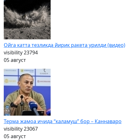
Ойга катта тезликда йирик ракета урилди (видео)
visibility
23794
05 август
Терма жамоа ичида “каламуш” бор – Каннаваро
visibility
23067
05 август