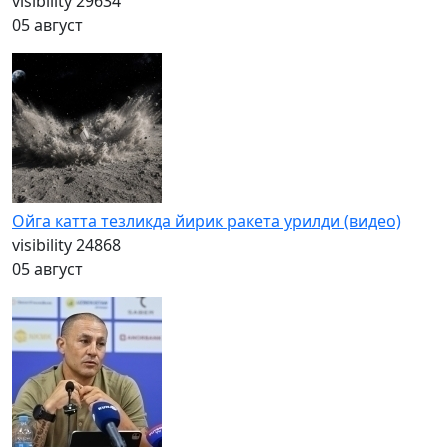
visibility
29634
05 август
Ойга катта тезликда йирик ракета урилди (видео)
visibility
24868
05 август