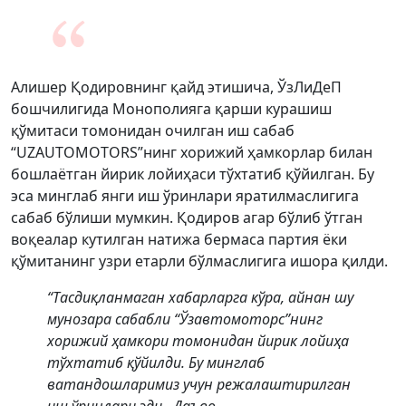
Алишер Қодировнинг қайд этишича, ЎзЛиДеП
бошчилигида Монополияга қарши курашиш
қўмитаси томонидан очилган иш сабаб
“UZAUTOMOTORS”нинг хорижий ҳамкорлар билан
бошлаётган йирик лойиҳаси тўхтатиб қўйилган. Бу
эса минглаб янги иш ўринлари яратилмаслигига
сабаб бўлиши мумкин. Қодиров агар бўлиб ўтган
воқеалар кутилган натижа бермаса партия ёки
қўмитанинг узри етарли бўлмаслигига ишора қилди.
“Тасдиқланмаган хабарларга кўра, айнан шу
мунозара сабабли “Ўзавтомоторс”нинг
хорижий ҳамкори томонидан йирик лойиҳа
тўхтатиб қўйилди. Бу минглаб
ватандошларимиз учун режалаштирилган