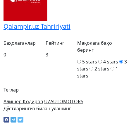
Qalampir.uz Tahririyati
Баҳолаганлар
Рейтинг
Мақолага баҳо
беринг
0
3
5 stars
4 stars
3
stars
2 stars
1
stars
Теглар
Алишер Қодиров
UZAUTOMOTORS
Дўстларингиз билан улашинг