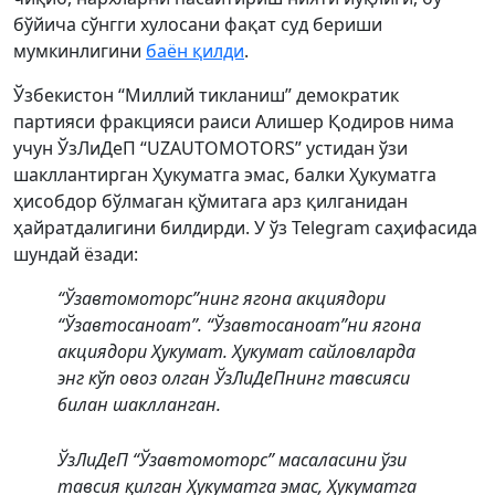
бўйича сўнгги хулосани фақат суд бериши
мумкинлигини
баён қилди
.
Ўзбекистон “Миллий тикланиш” демократик
партияси фракцияси раиси Алишер Қодиров нима
учун ЎзЛиДеП “UZAUTOMOTORS” устидан ўзи
шакллантирган Ҳукуматга эмас, балки Ҳукуматга
ҳисобдор бўлмаган қўмитага арз қилганидан
ҳайратдалигини билдирди. У ўз Telegram саҳифасида
шундай ёзади:
“Ўзавтомоторс”нинг ягона акциядори
“Ўзавтосаноат”. “Ўзавтосаноат”ни ягона
акциядори Ҳукумат. Ҳукумат сайловларда
энг кўп овоз олган ЎзЛиДеПнинг тавсияси
билан шаклланган.
ЎзЛиДеП “Ўзавтомоторс” масаласини ўзи
тавсия қилган Ҳукуматга эмас, Ҳукуматга