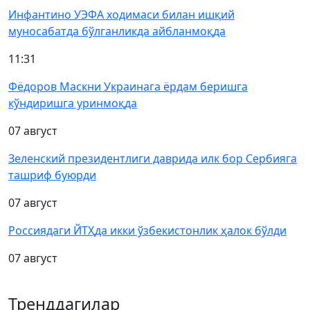
Инфантино УЭФА ходимаси билан ишқий
муносабатда бўлганликда айбланмоқда
11:31
Фёдоров Маскни Украинага ёрдам беришга
кўндиришга уринмоқда
07 август
Зеленский президентлиги даврида илк бор Сербияга
ташриф буюрди
07 август
Россиядаги ЙТҲда икки ўзбекистонлик ҳалок бўлди
07 август
Тренддагилар