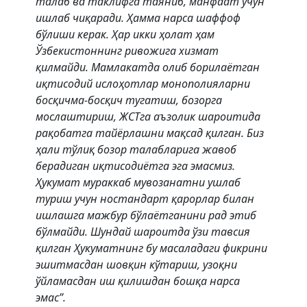
талаб ва таклифга таяниб, манфаат учун
ишлаб чиқаради. Ҳамма нарса шаффоф
бўлиши керак. Ҳар икки ҳолат ҳам
Ўзбекистоннинг ривожига хизмат
қилмайди. Мамлакатда олиб борилаётган
иқтисодий ислоҳотлар монополияларни
босқичма-босқич тугатиш, бозорга
мослаштириш, ЖСТга аъзолик шароитида
рақобатга тайёрлашни мақсад қилган. Биз
ҳали тўлиқ бозор талабларига жавоб
берадиган иқтисодиётга эга эмасмиз.
Ҳукумат мураккаб мувозанатни ушлаб
туриш учун ностандарт қарорлар билан
ишлашга мажбур бўлаётганини рад этиб
бўлмайди. Шундай шароитда ўзи тавсия
қилган Ҳукуматнинг бу масаладаги фикрини
эшитмасдан шовқин кўтариш, узоқни
ўйламасдан иш қилишдан бошқа нарса
эмас”.