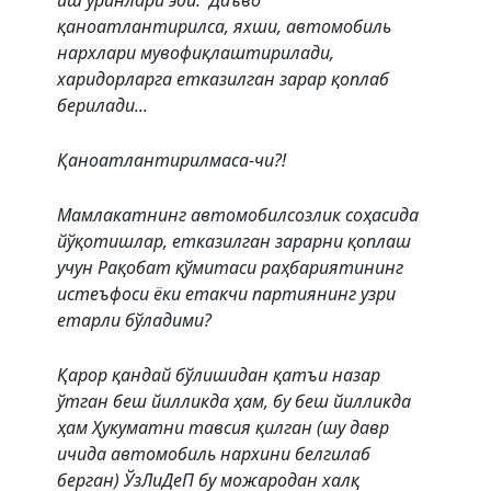
иш ўринлари эди. Даъво
қаноатлантирилса, яхши, автомобиль
нархлари мувофиқлаштирилади,
харидорларга етказилган зарар қоплаб
берилади...
Қаноатлантирилмаса-чи?!
Мамлакатнинг автомобилсозлик соҳасида
йўқотишлар, етказилган зарарни қоплаш
учун Рақобат қўмитаси раҳбариятининг
истеъфоси ёки етакчи партиянинг узри
етарли бўладими?
Қарор қандай бўлишидан қатъи назар
ўтган беш йилликда ҳам, бу беш йилликда
ҳам Ҳукуматни тавсия қилган (шу давр
ичида автомобиль нархини белгилаб
берган) ЎзЛиДеП бу можародан халқ