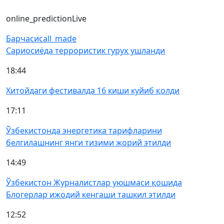
online_prediction
Live
Барчаси
call_made
Сариосиёда террористик гуруҳ ушланди
18:44
Хитойдаги фестивалда 16 киши куйиб қолди
17:11
Ўзбекистонда энергетика тарифларини
белгилашнинг янги тизими жорий этилди
14:49
Ўзбекистон Журналистлар уюшмаси қошида
Блогерлар ижодий кенгаши ташкил этилди
12:52