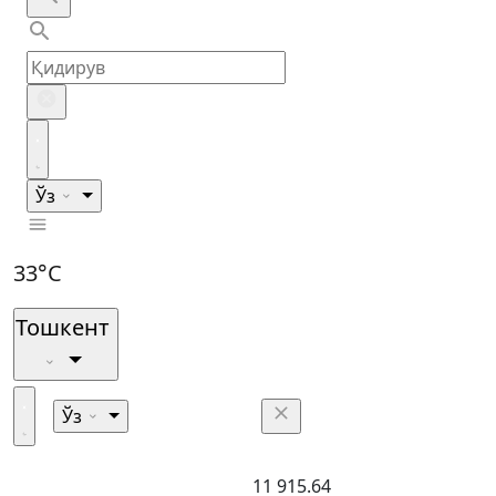
Ўз
33°C
Тошкент
Ўз
11 915.64