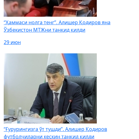
“Ҳаммаси нолга тенг”. Алишер Қодиров яна
Ўзбекистон МТЖни танқид қилди
29 июн
“Ғурурингизга ўт тушди”. Алишер Қодиров
футболчиларни кескин танқид қилди