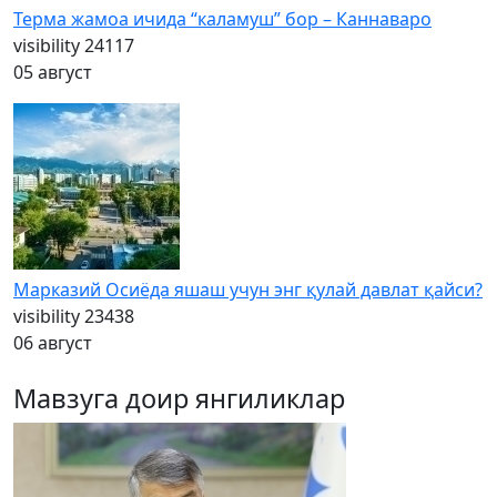
Терма жамоа ичида “каламуш” бор – Каннаваро
visibility
24117
05 август
Марказий Осиёда яшаш учун энг қулай давлат қайси?
visibility
23438
06 август
Мавзуга доир янгиликлар