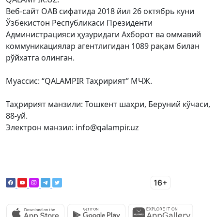
Веб-сайт ОАВ сифатида 2018 йил 26 октябрь куни
Ўзбекистон Республикаси Президенти
Администрацияси ҳузуридаги Ахборот ва оммавий
коммуникациялар агентлигидан 1089 рақам билан
рўйхатга олинган.
Муассис: “QALAMPIR Таҳририят” МЧЖ.
Таҳририят манзили: Тошкент шаҳри, Беруний кўчаси,
88-уй.
Электрон манзил: info@qalampir.uz