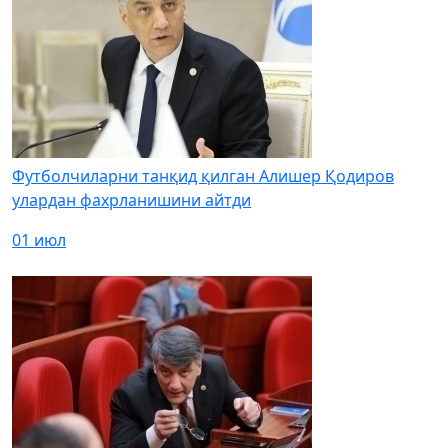
Футболчиларни танқид қилган Алишер Қодиров
улардан фахрланишини айтди
01 июл