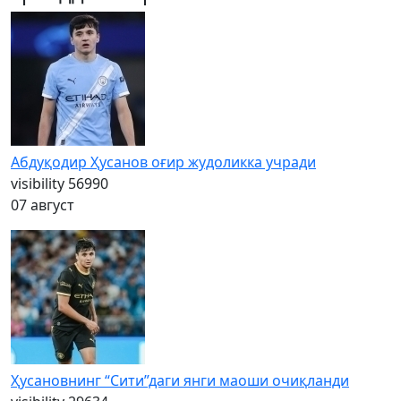
Абдуқодир Ҳусанов оғир жудоликка учради
visibility
56990
07 август
Ҳусановнинг “Сити”даги янги маоши очиқланди