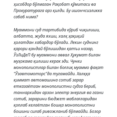
ҳисобдор бўлмаган Рақобат қўмитаси ва
Прокуратурага арз қилди. Бу ишончсизликка
сабаб нима?
Муаммони суд тартибида кўриб чиқилиши,
албатта, жуда яхши, халқ ҳақиқий
ҳолатдан хабардор бўлади. Лекин суднинг
қарори қандай бўлишидан қатъи назар,
ЎзЛиДеП бу муаммони аввал Ҳукумат билан
муҳокама қилиши керак эди. Чунки
монополистлар билан боғлиқ муаммо фақат
"Ўзавтомоторс"да тугамайди. Халққа
қиммат автомашина сотиб зарар
етказаётган монополистни судга бериб,
таннархидан арзон электр энергия ва газни
сотиб, зарарини бюджет маблағларидан
қоплаб келаётган бошқа монополистни
бошини силаб ривожланиб бўлмайди. Бозор