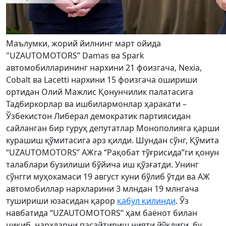
Маълумки, жорий йилнинг март ойида
"UZAUTOMOTORS” Damas ва Spark
автомобилларининг нархини 21 фоизгача, Nexia,
Cobalt ва Lacetti нархини 15 фоизгача ошириши
ортидан Олий Мажлис Қонунчилик палатасига
Тадбиркорлар ва ишбилармонлар ҳаракати –
Ўзбекистон Либерал демократик партиясидан
сайланган бир гуруҳ депутатлар Монополияга қарши
курашиш қўмитасига арз қилди. Шундан сўнг, Қўмита
“UZAUTOMOTORS” АЖга “Рақобат тўғрисида”ги қонун
талаблари бузилиши бўйича иш қўзғатди. Унинг
сўнгги муҳокамаси 19 август куни бўлиб ўтди ва АЖ
автомобиллар нархларини 3 млндан 19 млнгача
тушириши юзасидан қарор
қабул қилинди
. Ўз
навбатида “UZAUTOMOTORS” ҳам баёнот билан
чиқиб, нархларни пасайтириш нияти йўқлиги, бу