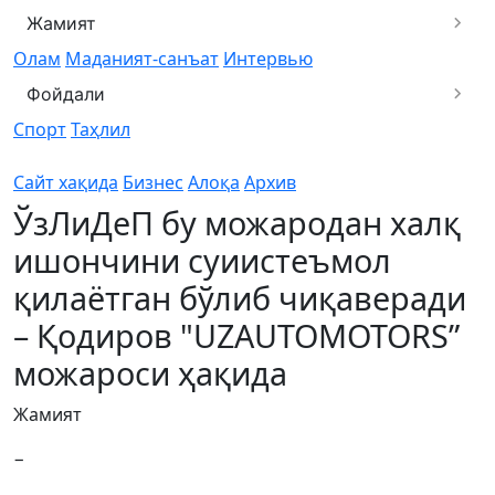
Жамият
Олам
Маданият-санъат
Интервью
Фойдали
Спорт
Таҳлил
Сайт хақида
Бизнес
Алоқа
Архив
ЎзЛиДеП бу можародан халқ
ишончини суиистеъмол
қилаётган бўлиб чиқаверади
– Қодиров "UZAUTOMOTORS”
можароси ҳақида
Жамият
−