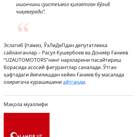
ишончини суистеъмол қилаётган бўлиб
чиқаверади”.
Эслатиб ўтамиз, ЎзЛиДеПдан депутатликка
сайланганлар – Расул Кушербоев ва Дониёр Ғаниев
“UZAUTOMOTORS”нинг нархларини пасайтириш
борасида асосий фигурантлар саналади. Ўтган
ҳафтадаги йиғилишдан кейин Ғаниев бу масалада
охиригача курашишини
айтганди
.
Мақола муаллифи