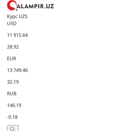
Курс UZS
USD
11 915.64
28.92
EUR
13 749.46
32.19
RUB
146.19
-0.18