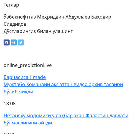
Теглар
Ўзбекнефтгаз
Меҳриддин Абдуллаев
Баҳодир
Сиддиқов
Дўстларингиз билан улашинг
online_prediction
Live
Барчаси
call_made
Мужтабо Хоманаий акс этган видео архив тасвири
бўлиб чиқди
18:08
Нетаняху модомики у раҳбар экан Фаластин давлати
бўлмаслигини айтди