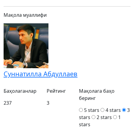
Мақола муаллифи
Суннатилла Абдуллаев
Баҳолаганлар
Рейтинг
Мақолага баҳо
беринг
237
3
5 stars
4 stars
3
stars
2 stars
1
stars