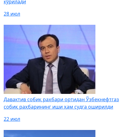
кўрилади
28 июл
Давактив собиқ раҳбари ортидан Ўзбекнефтгаз
собиқ раҳбарининг иши ҳам судга оширилди
22 июл