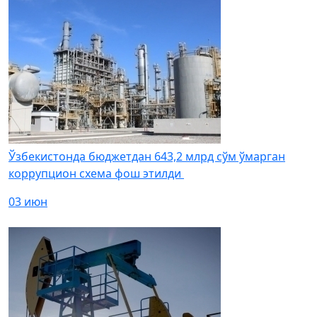
Ўзбекистонда бюджетдан 643,2 млрд сўм ўмарган
коррупцион схема фош этилди
03 июн