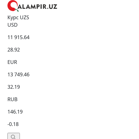
Курс UZS
USD
11 915.64
28.92
EUR
13 749.46
32.19
RUB
146.19
-0.18