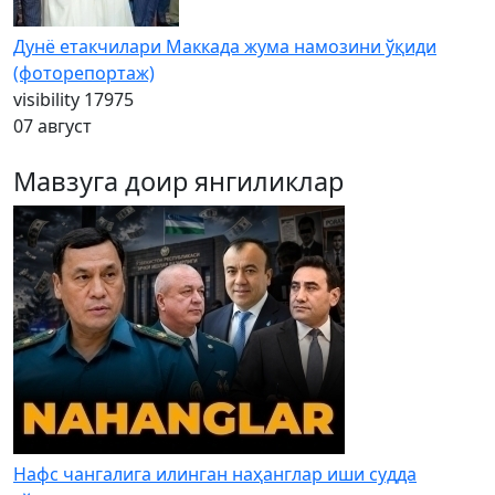
Дунё етакчилари Маккада жума намозини ўқиди
(фоторепортаж)
visibility
17975
07 август
Мавзуга доир янгиликлар
Нафс чангалига илинган наҳанглар иши судда