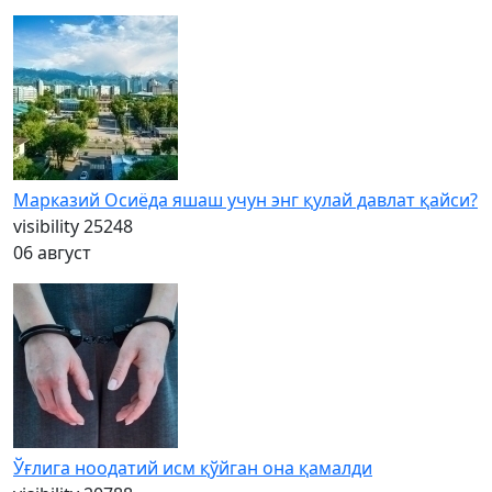
Марказий Осиёда яшаш учун энг қулай давлат қайси?
visibility
25248
06 август
Ўғлига ноодатий исм қўйган она қамалди