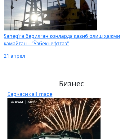
Saneg’га берилган конларда қазиб олиш ҳажми
камайган – “Ўзбекнефтгаз”
21 апрел
Бизнес
Барчаси
call_made