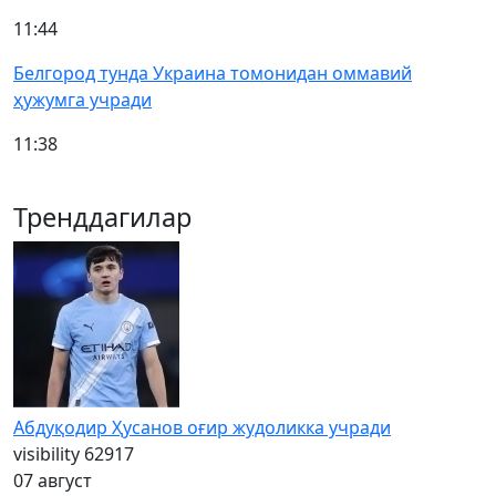
11:44
Белгород тунда Украина томонидан оммавий
ҳужумга учради
11:38
Тренддагилар
Абдуқодир Ҳусанов оғир жудоликка учради
visibility
62917
07 август