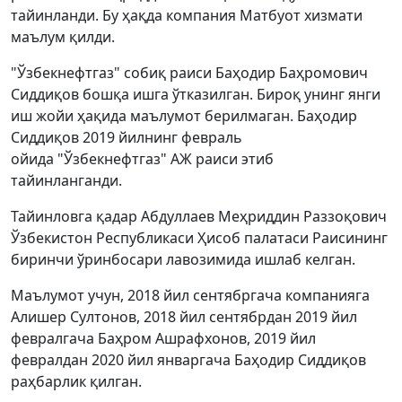
тайинланди. Бу ҳақда компания Матбуот хизмати
маълум қилди.
"Ўзбекнефтгаз" собиқ раиси Баҳодир Баҳромович
Сиддиқов бошқа ишга ўтказилган. Бироқ унинг янги
иш жойи ҳақида маълумот берилмаган. Баҳодир
Сиддиқов 2019 йилнинг февраль
ойида "Ўзбекнефтгаз" АЖ раиси этиб
тайинланганди.
Тайинловга қадар Абдуллаев Меҳриддин Раззоқович
Ўзбекистон Республикаси Ҳисоб палатаси Раисининг
биринчи ўринбосари лавозимида ишлаб келган.
Маълумот учун, 2018 йил сентябргача компанияга
Алишер Султонов, 2018 йил сентябрдан 2019 йил
февралгача Баҳром Ашрафхонов, 2019 йил
февралдан 2020 йил январгача Баҳодир Сиддиқов
раҳбарлик қилган.