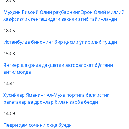
18:05
Муҳсин Ризоий Олий раҳбарнинг Эрон Олий миллий
хавфсизлик кенгашидаги вакили этиб тайинланди
18:05
Истанбулда бинонинг бир қисми ўпирилиб тушди
15:03
Янгиер шаҳрида даҳшатли автоҳалокат бўлгани
айтилмоқда
14:41
Ҳусийлар Яманинг Ал-Муха портига баллистик
ракеталар ва дронлар билан зарба берди
14:09
Педри ҳам сочини оққа бўяди