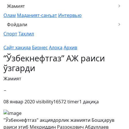
Жамият
Олам
Маданият-санъат
Интервью
Фойдали
Спорт
Таҳлил
Сайт хақида
Бизнес
Алоқа
Архив
“Ўзбекнефтгаз” АЖ раиси
ўзгарди
Жамият
−
08 январ 2020
visibility
16572
timer
1 дақиқа
"Ўзбекнефтгаз" акциядорлик жамияти Бошқарув
раиси этиб Меҳриддин Раззоқович Абдуллаев