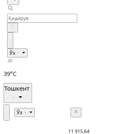
Ўз
39°C
Тошкент
Ўз
11 915.64