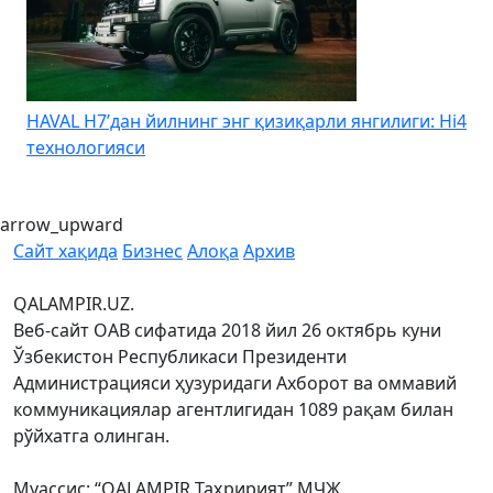
HAVAL H7’дан йилнинг энг қизиқарли янгилиги: Hi4
K
технологияси
arrow_upward
Сайт хақида
Бизнес
Алоқа
Архив
QALAMPIR.UZ.
Веб-сайт ОАВ сифатида 2018 йил 26 октябрь куни
Ўзбекистон Республикаси Президенти
Администрацияси ҳузуридаги Ахборот ва оммавий
коммуникациялар агентлигидан 1089 рақам билан
рўйхатга олинган.
Муассис: “QALAMPIR Таҳририят” МЧЖ.