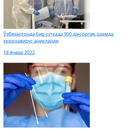
Ўзбекистонда бир суткада 900 дан ортиқ одамда
коронавирус аниқланди
18 январ 2022