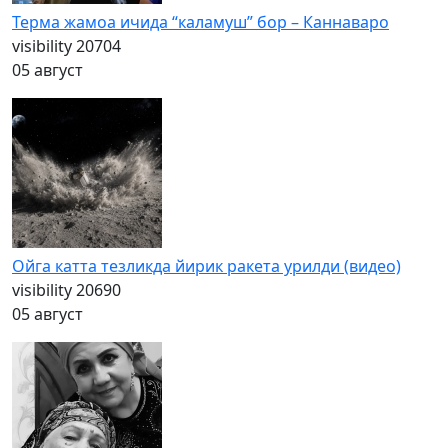
Терма жамоа ичида “каламуш” бор – Каннаваро
visibility
20704
05 август
Ойга катта тезликда йирик ракета урилди (видео)
visibility
20690
05 август