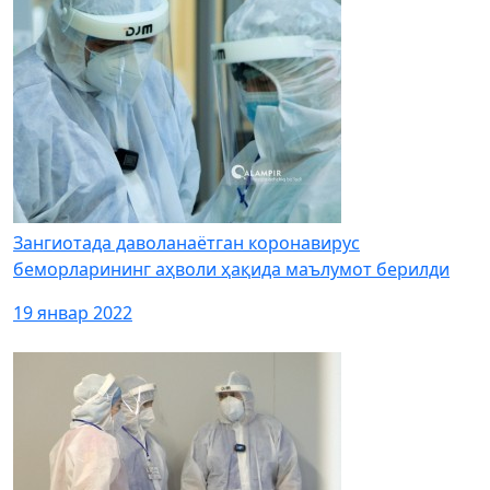
Зангиотада даволанаётган коронавирус
беморларининг аҳволи ҳақида маълумот берилди
19 январ 2022