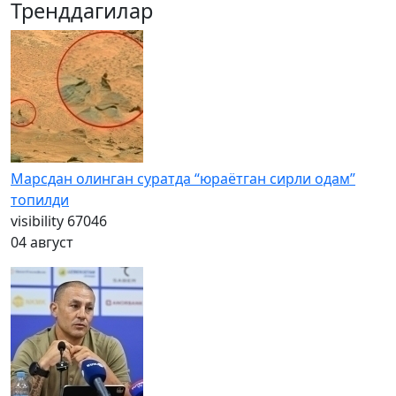
Тренддагилар
Марсдан олинган суратда “юраётган сирли одам”
топилди
visibility
67046
04 август