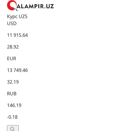
Курс UZS
USD
11 915.64
28.92
EUR
13 749.46
32.19
RUB
146.19
-0.18