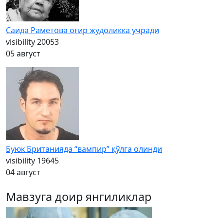
Саида Раметова оғир жудоликка учради
visibility
20053
05 август
Буюк Британияда “вампир” қўлга олинди
visibility
19645
04 август
Мавзуга доир янгиликлар