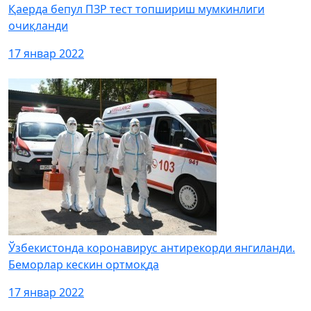
Қаерда бепул ПЗР тест топшириш мумкинлиги
очиқланди
17 январ 2022
Ўзбекистонда коронавирус антирекорди янгиланди.
Беморлар кескин ортмоқда
17 январ 2022