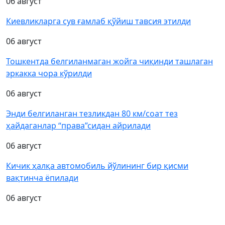
06 август
Киевликларга сув ғамлаб қўйиш тавсия этилди
06 август
Тошкентда белгиланмаган жойга чиқинди ташлаган
эркакка чора кўрилди
06 август
Энди белгиланган тезликдан 80 км/соат тез
ҳайдаганлар “права”сидан айрилади
06 август
Кичик ҳалқа автомобиль йўлининг бир қисми
вақтинча ёпилади
06 август