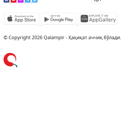
© Copyright 2026 Qalampir - Ҳақиқат аччиқ бўлади.