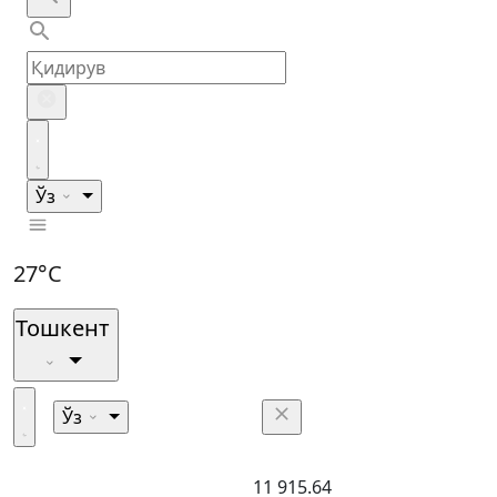
Ўз
27°C
Тошкент
Ўз
11 915.64