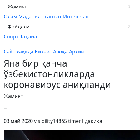
Жамият
Олам
Маданият-санъат
Интервью
Фойдали
Спорт
Таҳлил
Сайт хақида
Бизнес
Алоқа
Архив
Яна бир қанча
ўзбекистонликларда
коронавирус аниқланди
Жамият
−
03 май 2020
visibility
14865
timer
1 дақиқа