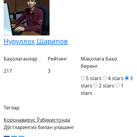
Нуруллоҳ Шарипов
Баҳолаганлар
Рейтинг
Мақолага баҳо
беринг
217
3
5 stars
4 stars
3
stars
2 stars
1
stars
Теглар
Коронавирус Ўзбекистонда
Дўстларингиз билан улашинг