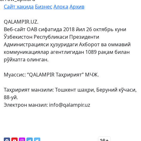
Сайт хақида
Бизнес
Алоқа
Архив
QALAMPIR.UZ.
Веб-сайт ОАВ сифатида 2018 йил 26 октябрь куни
Ўзбекистон Республикаси Президенти
Администрацияси ҳузуридаги Ахборот ва оммавий
коммуникациялар агентлигидан 1089 рақам билан
рўйхатга олинган.
Муассис: “QALAMPIR Таҳририят” МЧЖ.
Таҳририят манзили: Тошкент шаҳри, Беруний кўчаси,
88-уй.
Электрон манзил: info@qalampir.uz