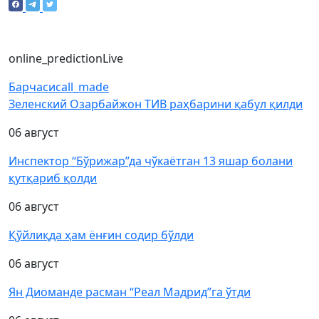
online_prediction
Live
Барчаси
call_made
Зеленский Озарбайжон ТИВ раҳбарини қабул қилди
06 август
Инспектор “Бўрижар”да чўкаётган 13 яшар болани
қутқариб қолди
06 август
Қўйлиқда ҳам ёнғин содир бўлди
06 август
Ян Диоманде расман “Реал Мадрид”га ўтди