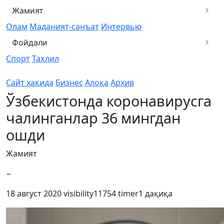
Жамият
Олам
Маданият-санъат
Интервью
Фойдали
Спорт
Таҳлил
Сайт хақида
Бизнес
Алоқа
Архив
Ўзбекистонда коронавирусга
чалинганлар 36 мингдан
ошди
Жамият
−
18 август 2020
visibility
11754
timer
1 дақиқа