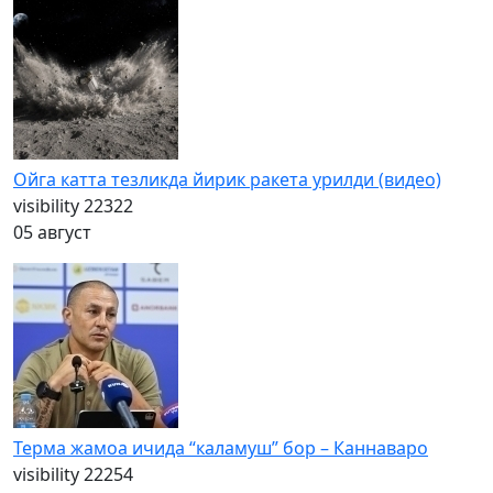
Ойга катта тезликда йирик ракета урилди (видео)
visibility
22322
05 август
Терма жамоа ичида “каламуш” бор – Каннаваро
visibility
22254