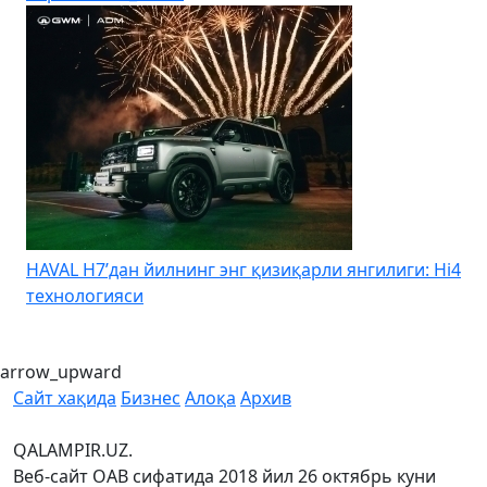
HAVAL H7’дан йилнинг энг қизиқарли янгилиги: Hi4
K
технологияси
arrow_upward
Сайт хақида
Бизнес
Алоқа
Архив
QALAMPIR.UZ.
Веб-сайт ОАВ сифатида 2018 йил 26 октябрь куни