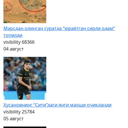
Марсдан олинган суратда “юраётган сирли одам”
топилди
visibility
68366
04 август
Ҳусановнинг “Сити”даги янги маоши очиқланди
visibility
25784
05 август