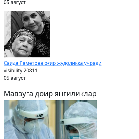
05 август
Саида Раметова оғир жудоликка учради
visibility
20811
05 август
Мавзуга доир янгиликлар