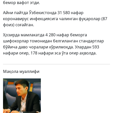
бемор вафот этди.
Айни пайтда Ўзбекистонда 31 580 нафар
коронавирус инфекциясига чалинган фуқаролар (87
фоиз) соғайган.
Ҳозирда мамлакатда 4 280 нафар беморга
шифокорлар томонидан белгиланган стандартлар
бўйича даво чоралари кўрилмоқда. Улардан 593
нафари оғир, 178 нафари эса ўта оғир аҳволда.
Мақола муаллифи