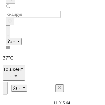
Ўз
37°C
Тошкент
Ўз
11 915.64