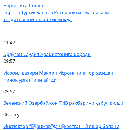
Барчаси
call_made
Европа Туркиядан газ Россияники эмаслигини
тасдиқлашни талаб қилмоқда
11:47
Эрдўғон Саудия Арабистонига боради
09:57
Исроил вазири Макрон Исроилнинг “орқасидан
пичоқ урган”ини айтди
09:57
Зеленский Озарбайжон ТИВ раҳбарини қабул қилди
06 август
Инспектор “Бўрижар”да чўкаётган 13 яшар болани