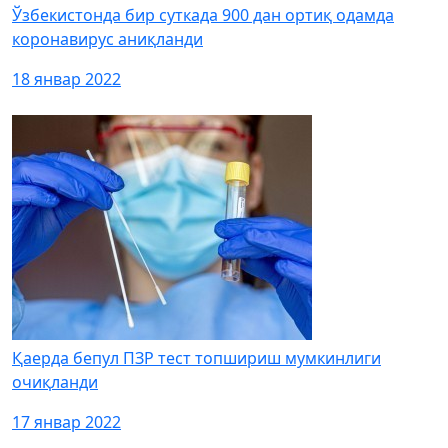
Ўзбекистонда бир суткада 900 дан ортиқ одамда
коронавирус аниқланди
18 январ 2022
Қаерда бепул ПЗР тест топшириш мумкинлиги
очиқланди
17 январ 2022