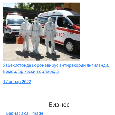
Ўзбекистонда коронавирус антирекорди янгиланди.
Беморлар кескин ортмоқда
17 январ 2022
Бизнес
Барчаси
call_made