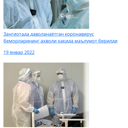
Зангиотада даволанаётган коронавирус
беморларининг аҳволи ҳақида маълумот берилди
19 январ 2022