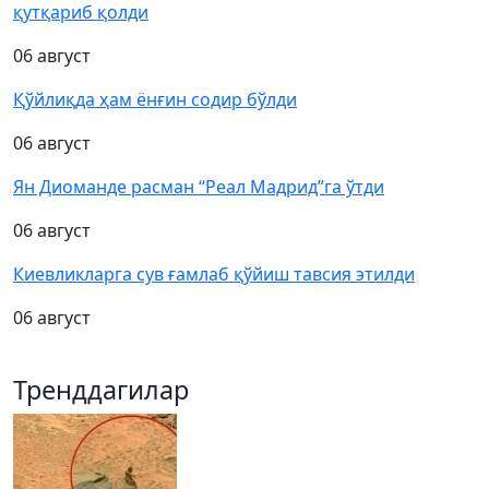
қутқариб қолди
06 август
Қўйлиқда ҳам ёнғин содир бўлди
06 август
Ян Диоманде расман “Реал Мадрид”га ўтди
06 август
Киевликларга сув ғамлаб қўйиш тавсия этилди
06 август
Тренддагилар