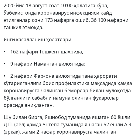
2020 йил 18 август соат 10:00 ҳолатига кўра,
Ўзбекистонда коронавирус инфекцияси қайд
этилганлар сони 173 нафарга ошиб, 36 100 нафарни
ташкил этмоқда.
Янги касалланиш ҳолатлари:
• 162 нафари Тошкент шаҳрида;
• 9 нафари Наманган вилоятида;
• 2 нафари Фарғона вилоятида тана ҳарорати
кўтарилганлиги боис профилактика мақсадида ҳамда
коронавирусга чалинган беморлар билан мулоқотда
бўлганлиги сабабли намуна олинган фуқаролар
орасида аниқланган.
Шу билан бирга, Яшнобод туманида яшаган 60 ёшли
Д.П. (аёл) ҳамда Учтепа туманида яшаган 52 ёшли А.Э.
(эркак), жами 2 нафар коронавирусга чалинган