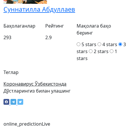
Суннатилла Абдуллаев
Баҳолаганлар
Рейтинг
Мақолага баҳо
беринг
293
2.9
5 stars
4 stars
3
stars
2 stars
1
stars
Теглар
Коронавирус Ўзбекистонда
Дўстларингиз билан улашинг
online_prediction
Live