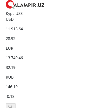
Курс UZS
USD
11 915.64
28.92
EUR
13 749.46
32.19
RUB
146.19
-0.18