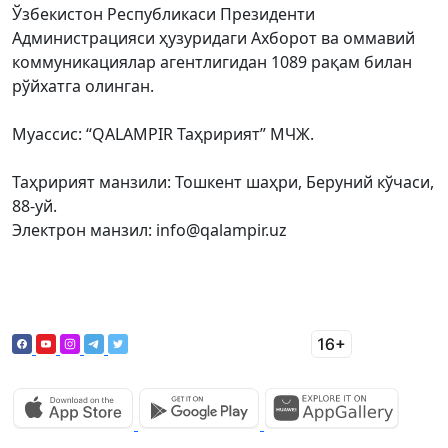
Ўзбекистон Республикаси Президенти
Администрацияси ҳузуридаги Ахборот ва оммавий
коммуникациялар агентлигидан 1089 рақам билан
рўйхатга олинган.
Муассис: “QALAMPIR Таҳририят” МЧЖ.
Таҳририят манзили: Тошкент шаҳри, Беруний кўчаси,
88-уй.
Электрон манзил: info@qalampir.uz