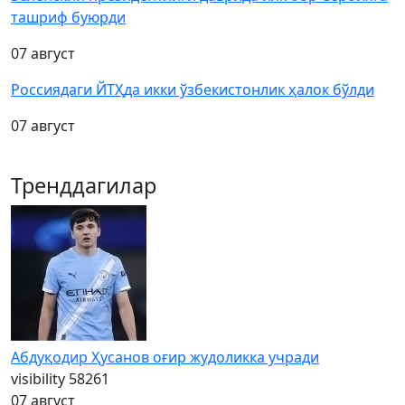
ташриф буюрди
07 август
Россиядаги ЙТҲда икки ўзбекистонлик ҳалок бўлди
07 август
Тренддагилар
Абдуқодир Ҳусанов оғир жудоликка учради
visibility
58261
07 август