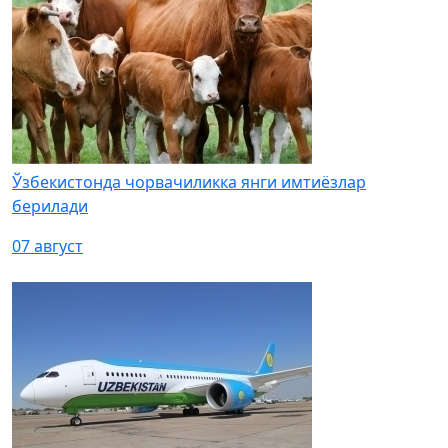
Ўзбекистонда чорвачиликка янги имтиёзлар
берилади
07 август