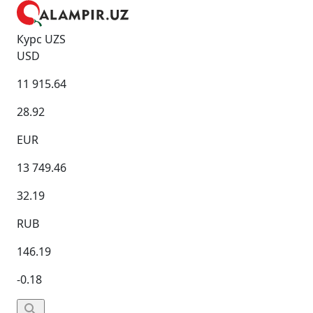
Курс UZS
USD
11 915.64
28.92
EUR
13 749.46
32.19
RUB
146.19
-0.18