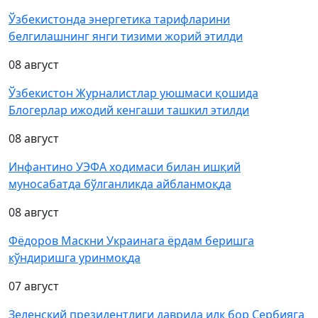
Ўзбекистонда энергетика тарифларини
белгилашнинг янги тизими жорий этилди
08 август
Ўзбекистон Журналистлар уюшмаси қошида
Блогерлар ижодий кенгаши ташкил этилди
08 август
Инфантино УЭФА ходимаси билан ишқий
муносабатда бўлганликда айбланмоқда
08 август
Фёдоров Маскни Украинага ёрдам беришга
кўндиришга уринмоқда
07 август
Зеленский президентлиги даврида илк бор Сербияга