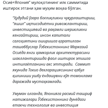
Осиё+Япония” мулоқотининг илк саммитида
иштирок этгани ҳам муҳим воқеа бўлган.
“Ҳудудий ўзаро боғлиқликни чуқурлаштириш,
“яшил” иқтисодиётни ривожлантириш,
инвестициявий ва рақамли шерикликни
кенгайтириш, инсон капитали
салоҳиятини оширишга қаратилган
ташаббуслар Ўзбекистоннинг Марказий
Осиёда янги ҳамкорлик архитектурасини
шакллантиришда фаол иштирок этишга
интилаётганини акс эттиради. Саммит
якунида Токио декларациясининг қабул
қилиниши ушбу ёндашувни кўп томонлама
даражада мустаҳкамлади.
Умуман олганда, Японияга расмий ташриф
натижалари Ўзбекистоннинг дунёдаги
етакчи технология ва инвестиция