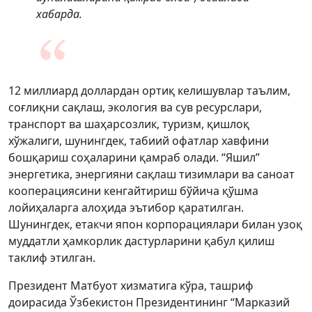
хабарда.
12 миллиард доллардан ортиқ келишувлар таълим,
соғлиқни сақлаш, экология ва сув ресурслари,
транспорт ва шаҳарсозлик, туризм, қишлоқ
хўжалиги, шунингдек, табиий офатлар хавфини
бошқариш соҳаларини қамраб олади. “Яшил”
энергетика, энергияни сақлаш тизимлари ва саноат
кооперациясини кенгайтириш бўйича қўшма
лойиҳаларга алоҳида эътибор қаратилган.
Шунингдек, етакчи япон корпорациялари билан узоқ
муддатли ҳамкорлик дастурларини қабул қилиш
таклиф этилган.
Президент Матбуот хизматига кўра, ташриф
доирасида Ўзбекистон Президентининг “Марказий