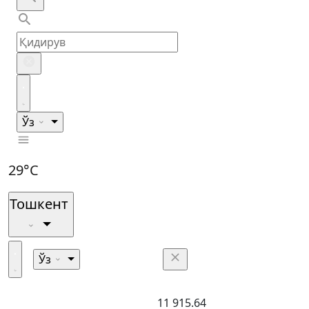
Ўз
29°C
Тошкент
Ўз
11 915.64