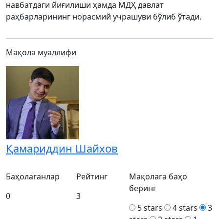
навбатдаги йиғилиши ҳамда МДҲ давлат
раҳбарларининг норасмий учрашуви бўлиб ўтади.
Мақола муаллифи
Қамариддин Шайхов
Баҳолаганлар
Рейтинг
Мақолага баҳо
беринг
0
3
5 stars
4 stars
3