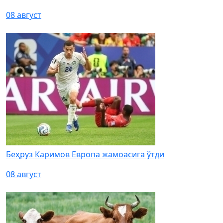
08 август
Беҳруз Каримов Европа жамоасига ўтди
08 август