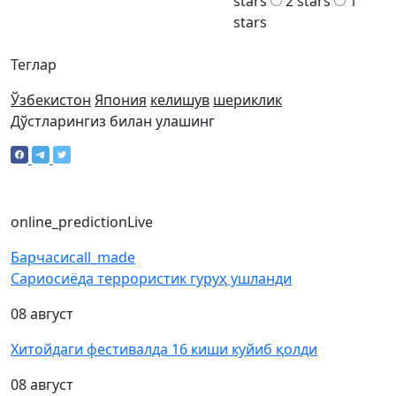
stars
2 stars
1
stars
Теглар
Ўзбекистон
Япония
келишув
шериклик
Дўстларингиз билан улашинг
online_prediction
Live
Барчаси
call_made
Сариосиёда террористик гуруҳ ушланди
08 август
Хитойдаги фестивалда 16 киши куйиб қолди
08 август