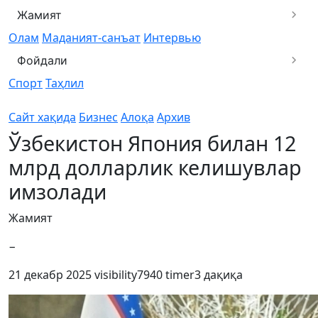
Жамият
Олам
Маданият-санъат
Интервью
Фойдали
Спорт
Таҳлил
Сайт хақида
Бизнес
Алоқа
Архив
Ўзбекистон Япония билан 12
млрд долларлик келишувлар
имзолади
Жамият
−
21 декабр 2025
visibility
7940
timer
3 дақиқа