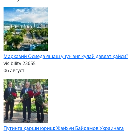
Марказий Осиёда яшаш учун энг қулай давлат қайси?
visibility
23655
06 август
Путинга қарши юриш: Жайҳун Байрамов Украинага