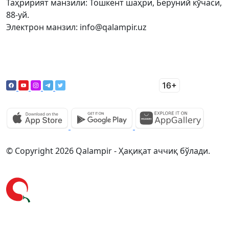
Таҳририят манзили: Тошкент шаҳри, Беруний кўчаси,
88-уй.
Электрон манзил: info@qalampir.uz
© Copyright 2026 Qalampir - Ҳақиқат аччиқ бўлади.