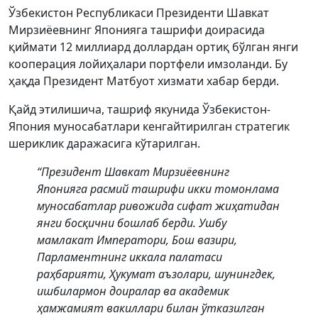
Ўзбекистон Республикаси Президенти Шавкат
Мирзиёевнинг Японияга ташрифи доирасида
қиймати 12 миллиард доллардан ортиқ бўлган янги
кооперация лойиҳалари портфели имзоланди. Бу
ҳақда Президент Матбуот хизмати хабар берди.
Қайд этилишича, ташриф якунида Ўзбекистон-
Япония муносабатлари кенгайтирилган стратегик
шериклик даражасига кўтарилган.
“Президент Шавкат Мирзиёевнинг
Японияга расмий ташрифи икки томонлама
муносабатлар ривожида сифат жиҳатидан
янги босқични бошлаб берди. Ушбу
мамлакат Императори, Бош вазири,
Парламентнинг иккала палатаси
раҳбарияти, Ҳукумат аъзолари, шунингдек,
ишбилармон доиралар ва академик
ҳамжамият вакиллари билан ўтказилган