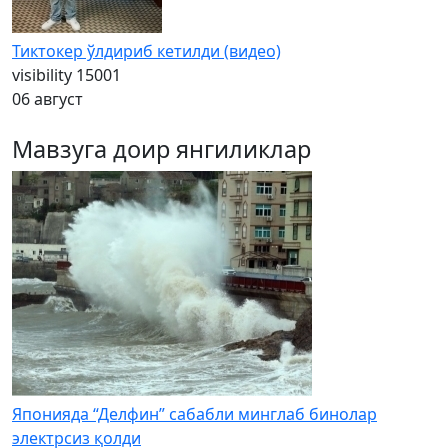
Тиктокер ўлдириб кетилди (видео)
visibility
15001
06 август
Мавзуга доир янгиликлар
Японияда “Делфин” сабабли минглаб бинолар
электрсиз қолди