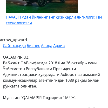
HAVAL H7’дан йилнинг энг қизиқарли янгилиги: Hi4
K
технологияси
arrow_upward
Сайт хақида
Бизнес
Алоқа
Архив
QALAMPIR.UZ.
Веб-сайт ОАВ сифатида 2018 йил 26 октябрь куни
Ўзбекистон Республикаси Президенти
Администрацияси ҳузуридаги Ахборот ва оммавий
коммуникациялар агентлигидан 1089 рақам билан
рўйхатга олинган.
Муассис: “QALAMPIR Таҳририят” МЧЖ.