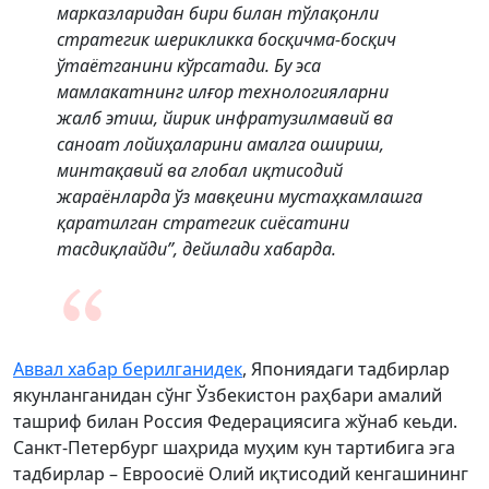
марказларидан бири билан тўлақонли
стратегик шерикликка босқичма-босқич
ўтаётганини кўрсатади. Бу эса
мамлакатнинг илғор технологияларни
жалб этиш, йирик инфратузилмавий ва
саноат лойиҳаларини амалга ошириш,
минтақавий ва глобал иқтисодий
жараёнларда ўз мавқеини мустаҳкамлашга
қаратилган стратегик сиёсатини
тасдиқлайди”, дейилади хабарда.
Аввал хабар берилганидек
, Япониядаги тадбирлар
якунланганидан сўнг Ўзбекистон раҳбари амалий
ташриф билан Россия Федерациясига жўнаб кеьди.
Санкт-Петербург шаҳрида муҳим кун тартибига эга
тадбирлар – Евроосиё Олий иқтисодий кенгашининг