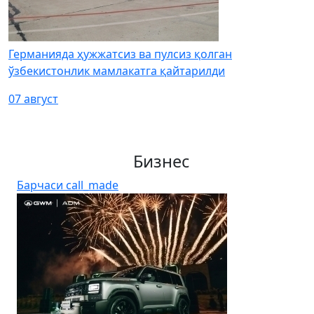
Германияда ҳужжатсиз ва пулсиз қолган
ўзбекистонлик мамлакатга қайтарилди
07 август
Бизнес
Барчаси
call_made