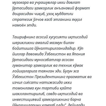
музокара ва учрашувлар икки давлат
ўртасидаги ҳамкорлик анъанавий формат
доирасидан чиқиб, узоқ муддатли
стратегик ўлчов касб этганини яққол
намоён этди.
Ташрифнинг асосий хусусияти иқтисодий
шерикликни амалий мазмун билан
бойитишга йўналтирилганидадир. Кўп
йиллар давомида Ўзбекистон ва Япония
ўртасидаги муносабатлар асосан
гуманитар ҳамкорлик ва техник кўмак
лойиҳаларига таянган эди. Бугун эса
Ўзбекистон Президентининг прагматик ва
изчил сиёсати натижасида икки
томонлама кун тартиби қайта
шакллантирилиб, савдо-иқтисодий ва
инвестициявий ҳамкорликнинг барча
йўналишларини қамраб олди”, дейилади