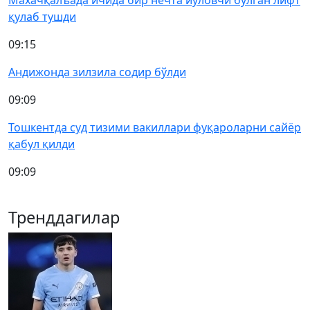
Махачқалъада ичида бир нечта йўловчи бўлган лифт
қулаб тушди
09:15
Андижонда зилзила содир бўлди
09:09
Тошкентда суд тизими вакиллари фуқароларни сайёр
қабул қилди
09:09
Тренддагилар