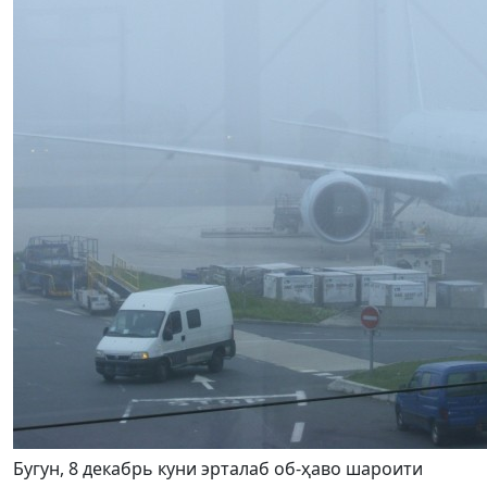
Бугун, 8 декабрь куни эрталаб об-ҳаво шароити