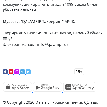
коммуникациялар агентлигидан 1089 рақам билан
рўйхатга олинган.
Муассис: “QALAMPIR Таҳририят” МЧЖ.
Таҳририят манзили: Тошкент шаҳри, Беруний кўчаси,
88-уй.
Электрон манзил: info@qalampir.uz
© Copyright 2026 Qalampir - Ҳақиқат аччиқ бўлади.