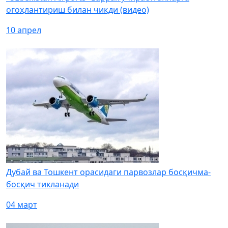
огоҳлантириш билан чиқди (видео)
10 апрел
Дубай ва Тошкент орасидаги парвозлар босқичма-
босқич тикланади
04 март