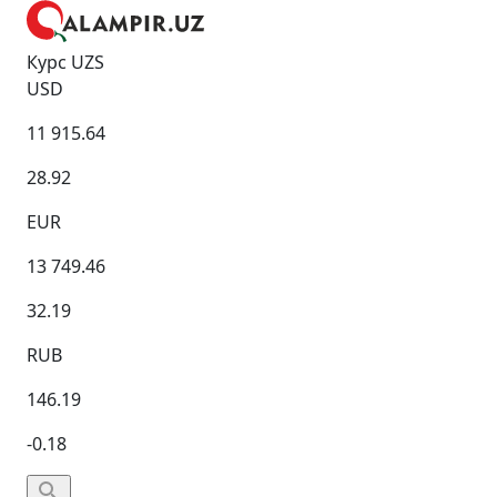
Курс UZS
USD
11 915.64
28.92
EUR
13 749.46
32.19
RUB
146.19
-0.18