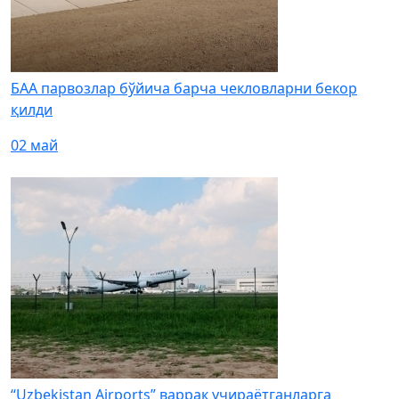
БАА парвозлар бўйича барча чекловларни бекор
қилди
02 май
“Uzbekistan Airports” варрак учираётганларга