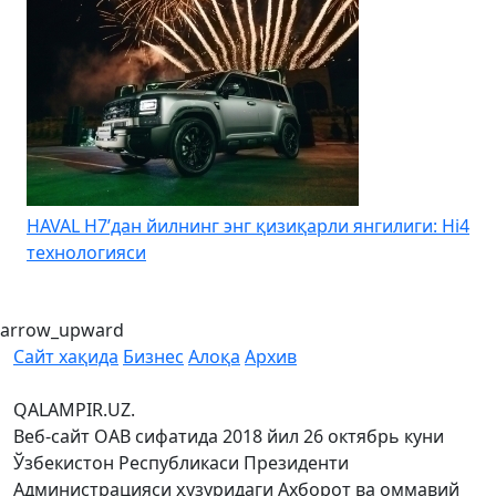
HAVAL H7’дан йилнинг энг қизиқарли янгилиги: Hi4
K
технологияси
arrow_upward
Сайт хақида
Бизнес
Алоқа
Архив
QALAMPIR.UZ.
Веб-сайт ОАВ сифатида 2018 йил 26 октябрь куни
Ўзбекистон Республикаси Президенти
Администрацияси ҳузуридаги Ахборот ва оммавий