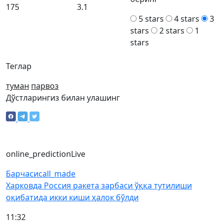
175
3.1
5 stars
4 stars
3
stars
2 stars
1
stars
Теглар
туман
парвоз
Дўстларингиз билан улашинг
online_prediction
Live
Барчаси
call_made
Харковда Россия ракета зарбаси ўққа тутилиши
оқибатида икки киши ҳалок бўлди
11:32