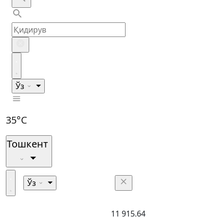
Ўз
35°C
Тошкент
Ўз
11 915.64