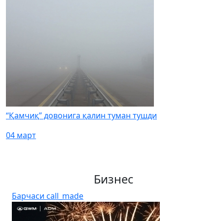
“Қамчиқ” довонига қалин туман тушди
04 март
Бизнес
Барчаси
call_made