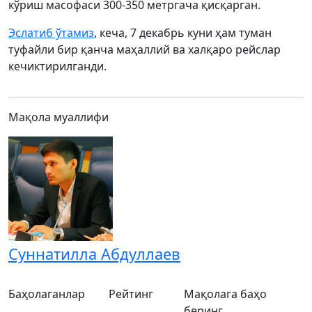
кўриш масофаси 300-350 метргача қисқарган.
Эслатиб ўтамиз
, кеча, 7 декабрь куни ҳам туман
туфайли бир қанча маҳаллий ва халқаро рейслар
кечиктирилганди.
Мақола муаллифи
Суннатилла Абдуллаев
Баҳолаганлар
Рейтинг
Мақолага баҳо
беринг