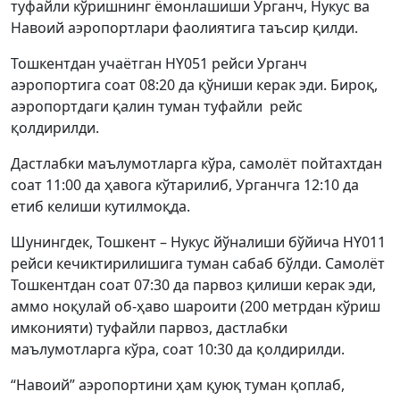
туфайли кўришнинг ёмонлашиши Урганч, Нукус ва
Навоий аэропортлари фаолиятига таъсир қилди.
Тошкентдан учаётган HY051 рейси Урганч
аэропортига соат 08:20 да қўниши керак эди. Бироқ,
аэропортдаги қалин туман туфайли рейс
қолдирилди.
Дастлабки маълумотларга кўра, самолёт пойтахтдан
соат 11:00 да ҳавога кўтарилиб, Урганчга 12:10 да
етиб келиши кутилмоқда.
Шунингдек, Тошкент – Нукус йўналиши бўйича HY011
рейси кечиктирилишига туман сабаб бўлди. Самолёт
Тошкентдан соат 07:30 да парвоз қилиши керак эди,
аммо ноқулай об-ҳаво шароити (200 метрдан кўриш
имконияти) туфайли парвоз, дастлабки
маълумотларга кўра, соат 10:30 да қолдирилди.
“Навоий” аэропортини ҳам қуюқ туман қоплаб,