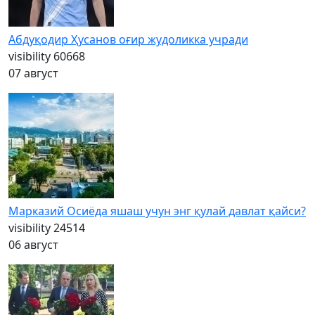
Абдуқодир Ҳусанов оғир жудоликка учради
visibility
60668
07 август
Марказий Осиёда яшаш учун энг қулай давлат қайси?
visibility
24514
06 август