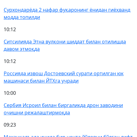
Сурхондарёда 2 нафар фуқаронинг ёнидан гиёҳванд
модда топилди
10:12
Ситсилияда Этна вулқони шиддат билан отилишда
давом этмоқда
10:12
Россияда извош Достоевский сурати ортилган юк
машинаси билан ЙТҲга учради
10:00
Сербия Исроил билан биргаликда дрон заводини
очишни режалаштирмоқда
09:23