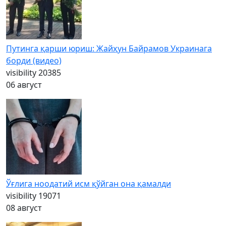
Путинга қарши юриш: Жайҳун Байрамов Украинага
борди (видео)
visibility
20385
06 август
Ўғлига ноодатий исм қўйган она қамалди
visibility
19071
08 август