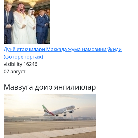
Дунё етакчилари Маккада жума намозини ўқиди
(фоторепортаж)
visibility
16246
07 август
Мавзуга доир янгиликлар