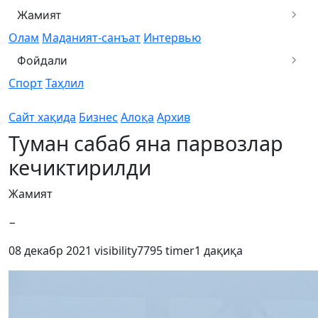
Жамият
Олам
Маданият-санъат
Интервью
Фойдали
Спорт
Таҳлил
Сайт хақида
Бизнес
Алоқа
Архив
Туман сабаб яна парвозлар
кечиктирилди
Жамият
−
08 декабр 2021
visibility
7795
timer
1 дақиқа