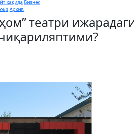
йт хақида
Бизнес
оқа
Архив
ҳом” театри ижарадаг
 чиқариляптими?