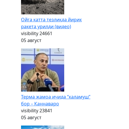
Ойга катта тезликда йирик
ракета урилди (видео)
visibility
24661
05 август
Терма жамоа ичида “каламуш”
бор – Каннаваро
visibility
23841
05 август