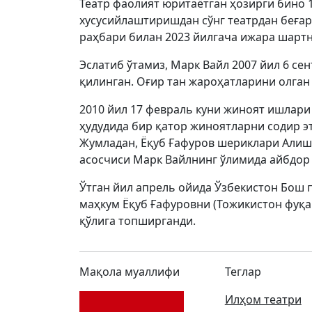
Театр фаолият юритаётган ҳозирги бино 1
хусусийлаштиришдан сўнг театрдан беғар
раҳбари билан 2023 йилгача ижара шартн
Эслатиб ўтамиз, Марк Вайл 2007 йил 6 се
қилинган. Оғир тан жароҳатларини олган
2010 йил 17 февраль куни жиноят ишлари
ҳудудида бир қатор жиноятларни содир эт
Жумладан, Ёқуб Ғафуров шериклари Алиш
асосчиси Марк Вайлнинг ўлимида айбдор 
Ўтган йил апрель ойида Ўзбекистон Бош 
маҳкум Ёқуб Ғафуровни (Тожикистон фуқар
қўлига топширганди.
Мақола муаллифи
Теглар
Илҳом театри