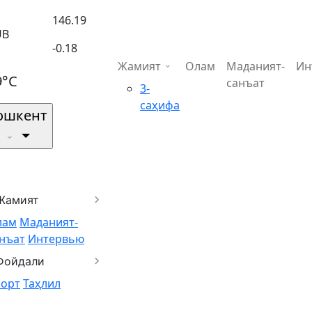
146.19
UB
-0.18
Жамият
Олам
Маданият-
Ин
9°C
санъат
3-
саҳифа
ошкент
Жамият
лам
Маданият-
нъат
Интервью
Фойдали
порт
Таҳлил