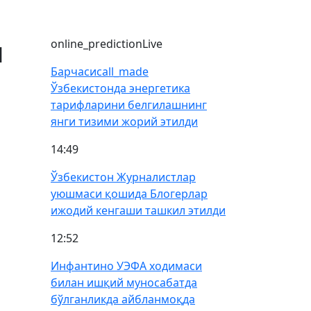
и
online_prediction
Live
Барчаси
call_made
Ўзбекистонда энергетика
тарифларини белгилашнинг
янги тизими жорий этилди
14:49
Ўзбекистон Журналистлар
уюшмаси қошида Блогерлар
ижодий кенгаши ташкил этилди
12:52
Инфантино УЭФА ходимаси
билан ишқий муносабатда
бўлганликда айбланмоқда