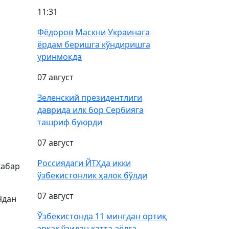
11:31
Фёдоров Маскни Украинага
ёрдам беришга кўндиришга
уринмоқда
07 август
Зеленский президентлиги
даврида илк бор Сербияга
ташриф буюрди
07 август
Россиядаги ЙТҲда икки
хабар
ўзбекистонлик ҳалок бўлди
07 август
Чдан
Ўзбекистонда 11 мингдан ортиқ
эркак ўзидан катта аёлга