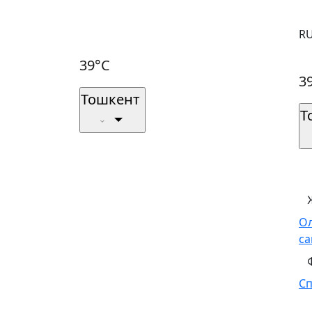
R
39°C
3
Тошкент
Т
О
са
С