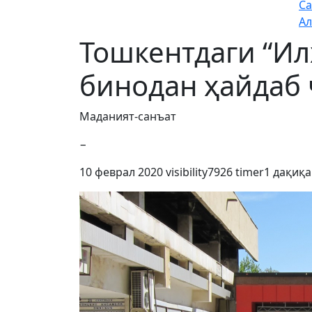
Са
Ал
Тошкентдаги “Ил
бинодан ҳайдаб
Маданият-санъат
−
10 феврал 2020
visibility
7926
timer
1 дақиқа