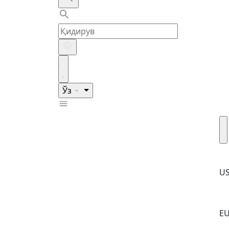
Ўз
U
E