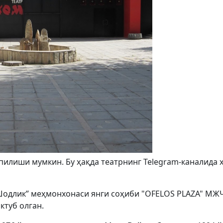
пилиши мумкин. Бу ҳақда театрнинг Telegram-каналида 
“Шодлик” меҳмонхонаси янги соҳиби "OFELOS PLAZA" МЖ
ктуб олган.