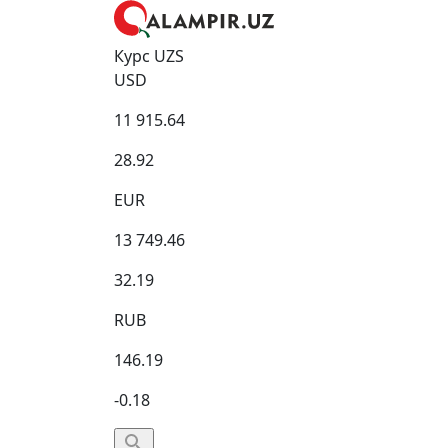
Курс UZS
USD
11 915.64
28.92
EUR
13 749.46
32.19
RUB
146.19
-0.18