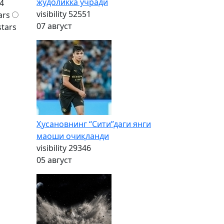
жудоликка учради
4
visibility
52551
ars
07 август
stars
Ҳусановнинг “Сити”даги янги
маоши очиқланди
visibility
29346
05 август