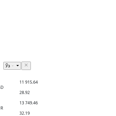
Ўз
11 915.64
SD
28.92
13 749.46
UR
32.19