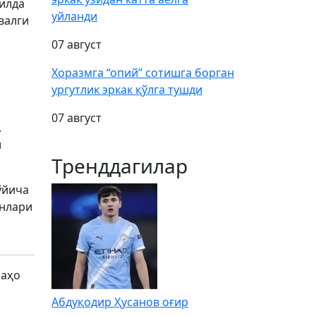
йилда
уйланди
валги
07 август
Хоразмга “опий” сотишга борган
ургутлик эркак қўлга тушди
н
07 август
.
и
Тренддагилар
ўйича
анлари
баҳо
Абдуқодир Ҳусанов оғир