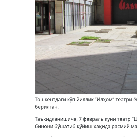
Тошкентдаги кўп йиллик “Илҳом” театри ё
берилган.
Таъкидланишича, 7 февраль куни театр 
бинони бўшатиб қўйиш ҳақида расмий ма