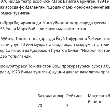
976 йилда театр асосчиси Марк Вайлга берилган. 1994 
аз асосда фойдаланган. “Шодлик” меҳмонхонасининг ав
омаси тузилган.
нтябрда ўлдирилганди. Унга уйининг подъeздида ҳужум
 55 ёшли Марк Вайл шифохонада вафот этган.
 бўйича Тошкент шаҳар суди Ёқуб Ғафуровни Ўзбекисто
гани учун 20 йил муддатга озодликдан маҳрум этган эди
ер Сатторов ва Қаҳрамон Пўлатов билан “Илҳом” театр
деб топилганди.
прокуратураси Тожикистон Бош прокуратураси сўрови б
оси, 1973 йилда туғилган) қўшни давлат ваколатли орг
Баҳолаганлар
Рейтинг
Мақолага 
беринг
70
3