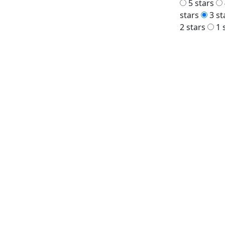
5 stars
stars
3 st
2 stars
1 