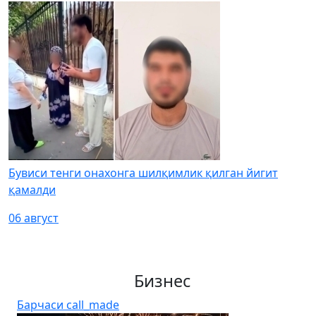
Бувиси тенги онахонга шилқимлик қилган йигит
қамалди
06 август
Бизнес
Барчаси
call_made