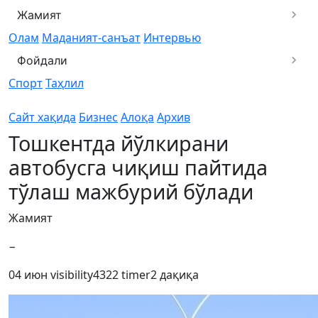
Жамият
Олам
Маданият-санъат
Интервью
Фойдали
Спорт
Таҳлил
Сайт хақида
Бизнес
Алоқа
Архив
Тошкентда йўлкирани
автобусга чиқиш пайтида
тўлаш мажбурий бўлади
Жамият
−
04 июн
visibility
4322
timer
2 дақиқа