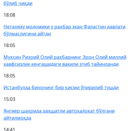
бўлиб чиқди
18:08
Нетаняху модомики у раҳбар экан Фаластин давлати
бўлмаслигини айтди
18:05
Муҳсин Ризоий Олий раҳбарнинг Эрон Олий миллий
хавфсизлик кенгашидаги вакили этиб тайинланди
18:05
Истанбулда бинонинг бир қисми ўпирилиб тушди
15:03
Янгиер шаҳрида даҳшатли автоҳалокат бўлгани
айтилмоқда
14:41