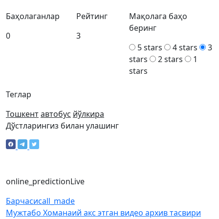
Баҳолаганлар
Рейтинг
Мақолага баҳо
беринг
0
3
5 stars
4 stars
3
stars
2 stars
1
stars
Теглар
Тошкент
автобус
йўлкира
Дўстларингиз билан улашинг
online_prediction
Live
Барчаси
call_made
Мужтабо Хоманаий акс этган видео архив тасвири