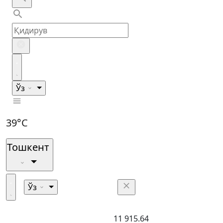
Ўз
39°C
Тошкент
Ўз
11 915.64