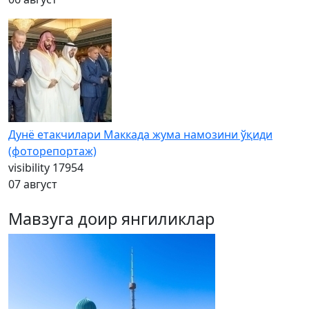
Дунё етакчилари Маккада жума намозини ўқиди
(фоторепортаж)
visibility
17954
07 август
Мавзуга доир янгиликлар