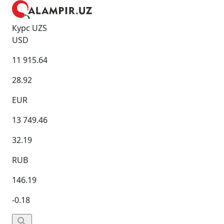
Курс UZS
USD
11 915.64
28.92
EUR
13 749.46
32.19
RUB
146.19
-0.18