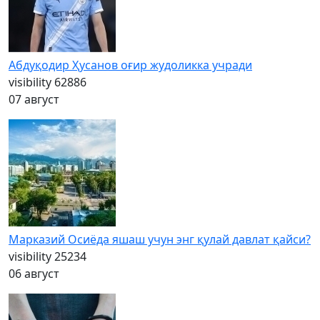
Абдуқодир Ҳусанов оғир жудоликка учради
visibility
62886
07 август
Марказий Осиёда яшаш учун энг қулай давлат қайси?
visibility
25234
06 август