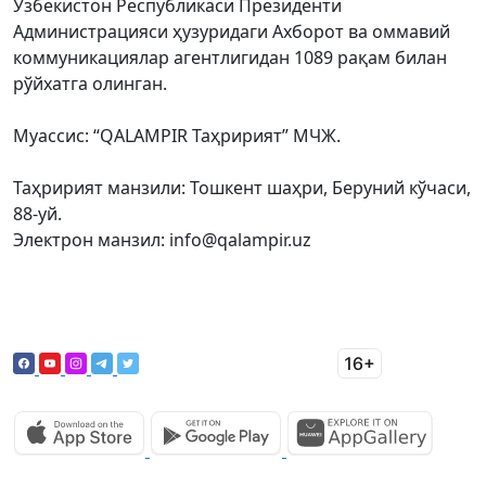
Ўзбекистон Республикаси Президенти
Администрацияси ҳузуридаги Ахборот ва оммавий
коммуникациялар агентлигидан 1089 рақам билан
рўйхатга олинган.
Муассис: “QALAMPIR Таҳририят” МЧЖ.
Таҳририят манзили: Тошкент шаҳри, Беруний кўчаси,
88-уй.
Электрон манзил: info@qalampir.uz