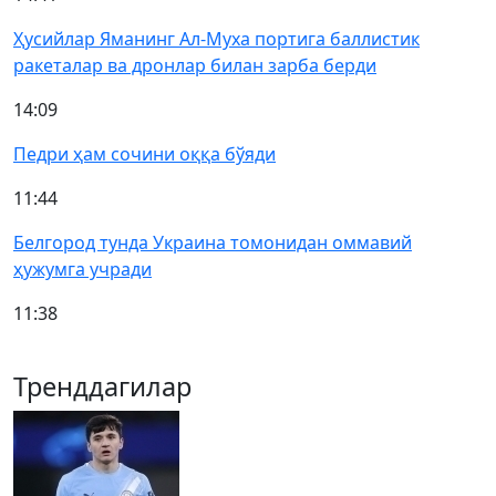
Ҳусийлар Яманинг Ал-Муха портига баллистик
ракеталар ва дронлар билан зарба берди
14:09
Педри ҳам сочини оққа бўяди
11:44
Белгород тунда Украина томонидан оммавий
ҳужумга учради
11:38
Тренддагилар