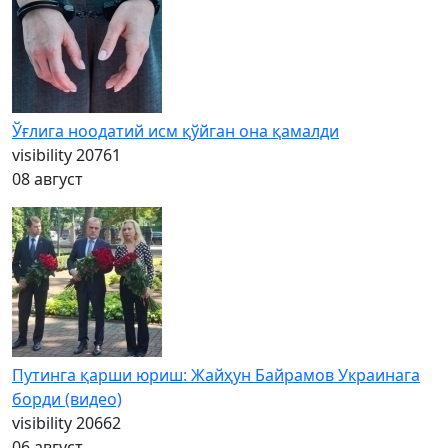
Ўғлига ноодатий исм қўйган она қамалди
visibility
20761
08 август
Путинга қарши юриш: Жайҳун Байрамов Украинага
борди (видео)
visibility
20662
06 август