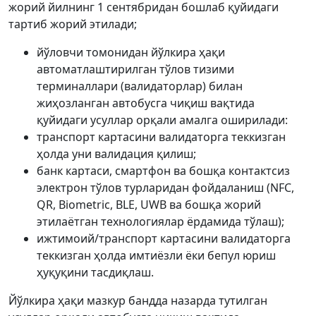
жорий йилнинг 1 сентябридан бошлаб қуйидаги
тартиб жорий этилади;
йўловчи томонидан йўлкира ҳақи
автоматлаштирилган тўлов тизими
терминаллари (валидаторлар) билан
жиҳозланган автобусга чиқиш вақтида
қуйидаги усуллар орқали амалга оширилади:
транспорт картасини валидаторга теккизган
ҳолда уни валидация қилиш;
банк картаси, смартфон ва бошқа контактсиз
электрон тўлов турларидан фойдаланиш (NFC,
QR, Biometric, BLE, UWB ва бошқа жорий
этилаётган технологиялар ёрдамида тўлаш);
ижтимоий/транспорт картасини валидаторга
теккизган ҳолда имтиёзли ёки бепул юриш
ҳуқуқини тасдиқлаш.
Йўлкира ҳақи мазкур бандда назарда тутилган