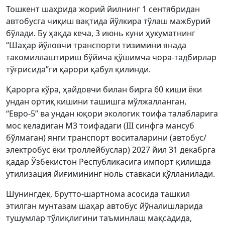
Тошкент шаҳрида жорий йилнинг 1 сентябридан
автобусга чиқиш вақтида йўлкира тўлаш мажбурий
бўлади. Бу ҳақда кеча, 3 июнь куни ҳукуматнинг
“Шаҳар йўловчи транспорти тизимини янада
такомиллаштириш бўйича қўшимча чора-тадбирлар
тўғрисида”ги қарори қабул қилинди.
Қарорга кўра, ҳайдовчи билан бирга 60 киши ёки
ундан ортиқ кишини ташишга мўлжалланган,
“Евро-5” ва ундан юқори экологик тоифа талабларига
мос келадиган М3 тоифадаги (III синфга мансуб
бўлмаган) янги транспорт воситаларини (автобус/
электробус ёки троллейбуслар) 2027 йил 31 декабрга
қадар Ўзбекистон Республикасига импорт қилишда
утилизация йиғимининг ноль ставкаси қўлланилади.
Шунингдек, брутто-шартнома асосида ташкил
этилган мунтазам шаҳар автобус йўналишларида
тушумлар тўлиқлигини таъминлаш мақсадида,