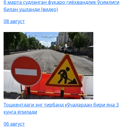
6 марта судланган фуқаро гиёҳвандлик ўсимлиги
билан ушланди (видео)
08 август
Тошкентдаги энг тирбанд кўчалардан бири яна 3
кунга ёпилади
06 август