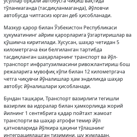
усуллар орқали автобусга чиқиш вақтида
тўланмаганда (тасдиқланмаганда), йўловчи
автобусда чиптасиз юрган деб ҳисобланади.
Мазкур қарор билан Ўзбекистон Республикаси
ҳукуматининг айрим қарорларига ўзгартиришлар ва
қўшимча киритилади. Хусусан, шаҳар четидан 5
километргача ёки белгиланган тартибда
тасдиқланган шаҳарларнинг транспорт ва йўл-
транспорт инфратузилмасини ривожлантириш бош
режаларига мувофиқ кўпи билан 12 километргача
четга чиқувчи йўналишлар ҳам эндиликда шаҳар
автобус йўналишлари ҳисобланади.
Бундан ташқари, Транспорт вазирлиги тегишли
вазирлик ва идоралар билан ҳамкорликда жорий
йилнинг 1 сентябрига қадар пойтахт жамоат
транспорти ва шаҳар атрофи темир йўл
қатновларида йўлкира ҳақини тўлашнинг
интеграциялашган тизимини, шу жумладан,