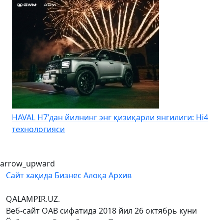
HAVAL H7’дан йилнинг энг қизиқарли янгилиги: Hi4
K
технологияси
arrow_upward
Сайт хақида
Бизнес
Алоқа
Архив
QALAMPIR.UZ.
Веб-сайт ОАВ сифатида 2018 йил 26 октябрь куни