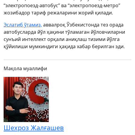
“электропоезд-автобус” ва “электропоезд-метро”
жозибадор тариф режаларини жорий қилади.
Эслатиб ўтамиз,
аввалроқ Ўзбекистонда тез орада
автобусларда йўл ҳақини тўламаган йўловчиларни
сунъий интеллект орқали аниқлаш тизими йўлга
қўйилиши мумкиндиги ҳақида хабар берилган эди.
Мақола муаллифи
Шехроз Жалғашев