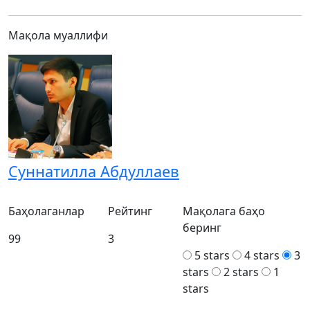
Мақола муаллифи
Суннатилла Абдуллаев
Баҳолаганлар
Рейтинг
Мақолага баҳо
беринг
99
3
5 stars
4 stars
3
stars
2 stars
1
stars