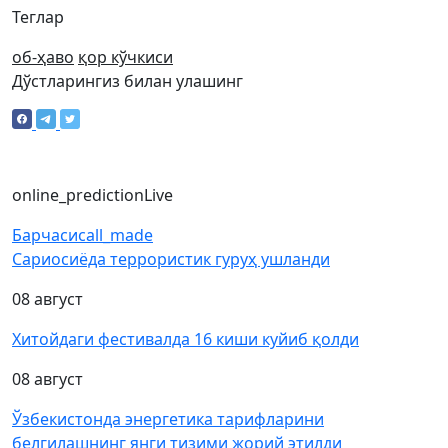
Теглар
об-ҳаво
қор кўчкиси
Дўстларингиз билан улашинг
online_prediction
Live
Барчаси
call_made
Сариосиёда террористик гуруҳ ушланди
08 август
Хитойдаги фестивалда 16 киши куйиб қолди
08 август
Ўзбекистонда энергетика тарифларини
белгилашнинг янги тизими жорий этилди