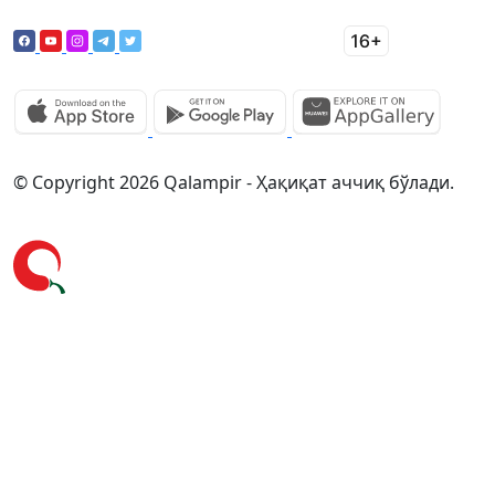
© Copyright 2026 Qalampir - Ҳақиқат аччиқ бўлади.