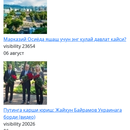
Марказий Осиёда яшаш учун энг қулай давлат қайси?
visibility
23654
06 август
Путинга қарши юриш: Жайҳун Байрамов Украинага
борди (видео)
visibility
20026