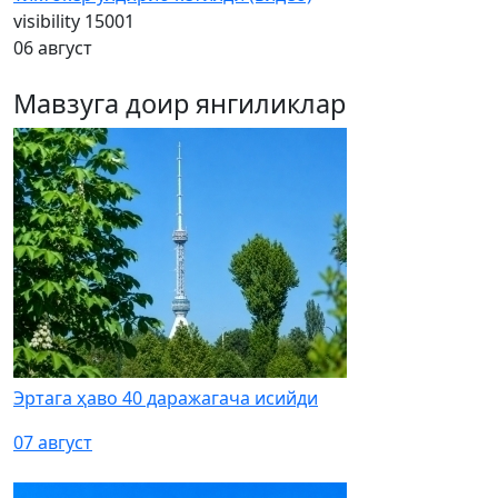
visibility
15001
06 август
Мавзуга доир янгиликлар
Эртага ҳаво 40 даражагача исийди
07 август