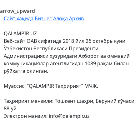
arrow_upward
Сайт хақида
Бизнес
Алоқа
Архив
QALAMPIR.UZ.
Веб-сайт ОАВ сифатида 2018 йил 26 октябрь куни
Ўзбекистон Республикаси Президенти
Администрацияси ҳузуридаги Ахборот ва оммавий
коммуникациялар агентлигидан 1089 рақам билан
рўйхатга олинган.
Муассис: “QALAMPIR Таҳририят” МЧЖ.
Таҳририят манзили: Тошкент шаҳри, Беруний кўчаси,
88-уй.
Электрон манзил: info@qalampir.uz