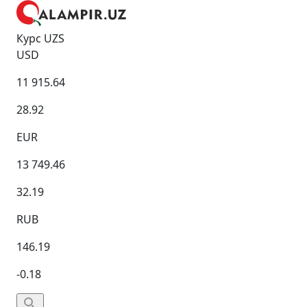
Курс UZS
USD
11 915.64
28.92
EUR
13 749.46
32.19
RUB
146.19
-0.18