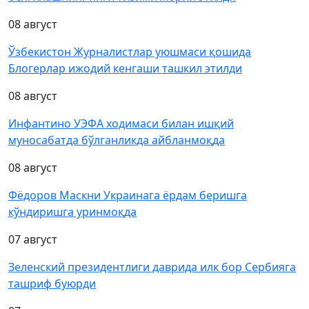
08 август
Ўзбекистон Журналистлар уюшмаси қошида
Блогерлар ижодий кенгаши ташкил этилди
08 август
Инфантино УЭФА ходимаси билан ишқий
муносабатда бўлганликда айбланмоқда
08 август
Фёдоров Маскни Украинага ёрдам беришга
кўндиришга уринмоқда
07 август
Зеленский президентлиги даврида илк бор Сербияга
ташриф буюрди