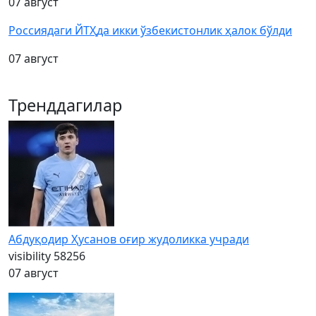
07 август
Россиядаги ЙТҲда икки ўзбекистонлик ҳалок бўлди
07 август
Тренддагилар
Абдуқодир Ҳусанов оғир жудоликка учради
visibility
58256
07 август