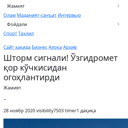
Жамият
Олам
Маданият-санъат
Интервью
Фойдали
Спорт
Таҳлил
Сайт хақида
Бизнес
Алоқа
Архив
Шторм сигнали! Ўзгидромет
қор кўчкисидан
огоҳлантирди
Жамият
−
28 ноябр 2020
visibility
7503
timer
1 дақиқа