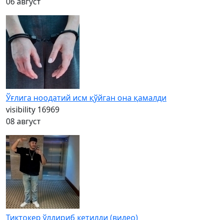
06 август
Ўғлига ноодатий исм қўйган она қамалди
visibility
16969
08 август
Тиктокер ўлдириб кетилди (видео)