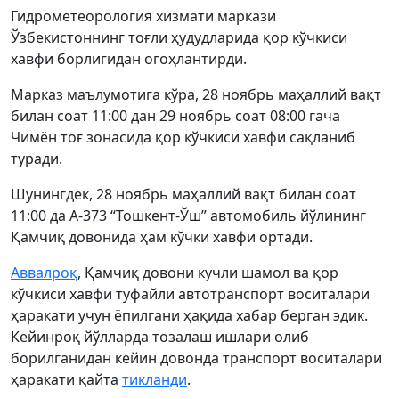
Гидрометеорология хизмати маркази
Ўзбекистоннинг тоғли ҳудудларида қор кўчкиси
хавфи борлигидан огоҳлантирди.
Марказ маълумотига кўра, 28 ноябрь маҳаллий вақт
билан соат 11:00 дан 29 ноябрь соат 08:00 гача
Чимён тоғ зонасида қор кўчкиси хавфи сақланиб
туради.
Шунингдек, 28 ноябрь маҳаллий вақт билан соат
11:00 да А-373 “Тошкент-Ўш” автомобиль йўлининг
Қамчиқ довонида ҳам кўчки хавфи ортади.
Аввалроқ
, Қамчиқ довони кучли шамол ва қор
кўчкиси хавфи туфайли автотранспорт воситалари
ҳаракати учун ёпилгани ҳақида хабар берган эдик.
Кейинроқ йўлларда тозалаш ишлари олиб
борилганидан кейин довонда транспорт воситалари
ҳаракати қайта
тикланди
.