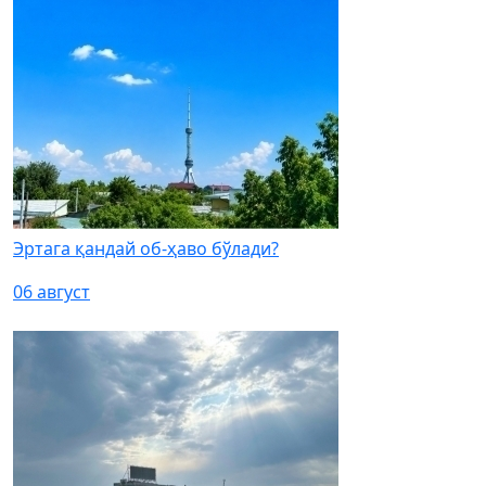
Эртага қандай об-ҳаво бўлади?
06 август