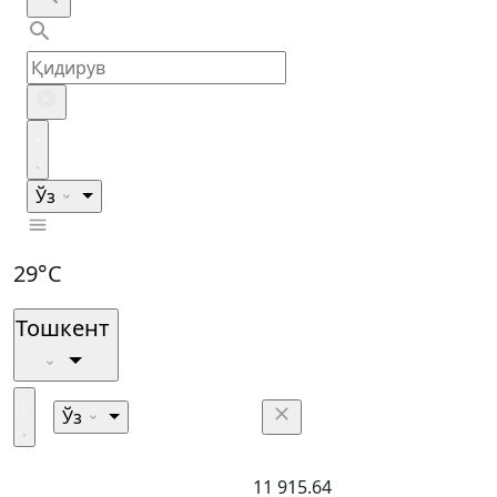
Ўз
29°C
Тошкент
Ўз
11 915.64