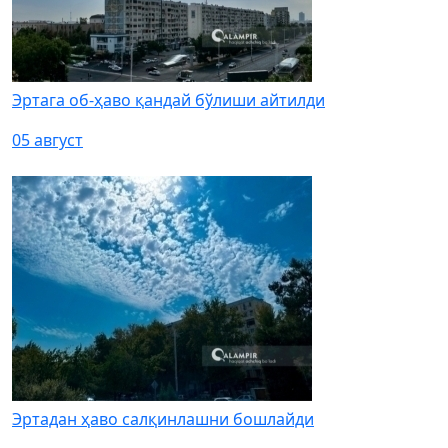
Эртага об-ҳаво қандай бўлиши айтилди
05 август
Эртадан ҳаво салқинлашни бошлайди